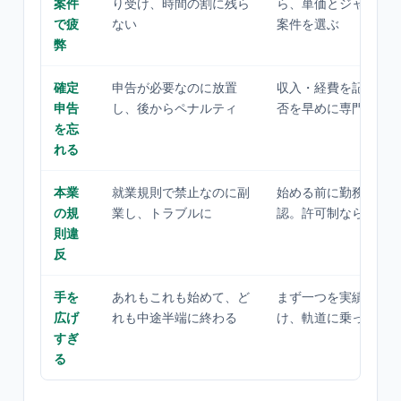
案件
り受け、時間の割に残ら
ら、単価とジャンル
で疲
ない
案件を選ぶ
弊
確定
申告が必要なのに放置
収入・経費を記録し
申告
し、後からペナルティ
否を早めに専門家へ
を忘
れる
本業
就業規則で禁止なのに副
始める前に勤務先の
の規
業し、トラブルに
認。許可制なら手続
則違
反
手を
あれもこれも始めて、ど
まず一つを実績が出
広げ
れも中途半端に終わる
け、軌道に乗ってか
すぎ
る