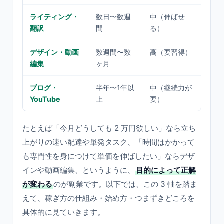
ライティング・
数日〜数週
中（伸ばせ
実績
翻訳
間
る）
デザイン・動画
数週間〜数
高（要習得）
大き
編集
ヶ月
ブログ・
半年〜1年以
中（継続力が
青天
YouTube
上
要）
安定
たとえば「今月どうしても 2 万円欲しい」なら立ち
上がりの速い配達や単発タスク、「時間はかかって
も専門性を身につけて単価を伸ばしたい」ならデザ
インや動画編集、というように、
目的によって正解
が変わる
のが副業です。以下では、この 3 軸を踏ま
えて、稼ぎ方の仕組み・始め方・つまずきどころを
具体的に見ていきます。