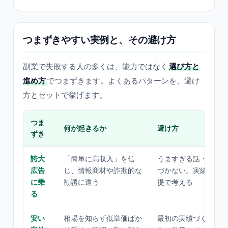
つまずきやすい実例と、その避け方
副業で失敗する人の多くは、能力ではなく
選び方と
進め方
でつまずきます。よくあるパターンを、避け
方とセットで挙げます。
つま
何が起きるか
避け方
ずき
誇大
「簡単に高収入」を信
うますぎる話・先払
広告
じ、情報商材や詐欺的な
づかない。実績を地
に乗
勧誘に遭う
提で考える
る
安い
相場を知らず低単価ばか
最初の実績づくり期