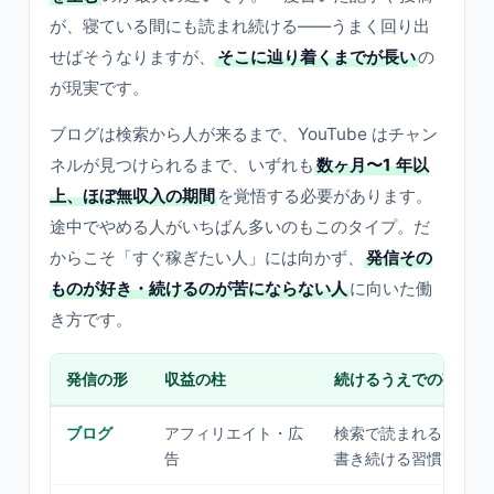
が、寝ている間にも読まれ続ける——うまく回り出
せばそうなりますが、
そこに辿り着くまでが長い
の
が現実です。
ブログは検索から人が来るまで、YouTube はチャン
ネルが見つけられるまで、いずれも
数ヶ月〜1 年以
上、ほぼ無収入の期間
を覚悟する必要があります。
途中でやめる人がいちばん多いのもこのタイプ。だ
からこそ「すぐ稼ぎたい人」には向かず、
発信その
ものが好き・続けるのが苦にならない人
に向いた働
き方です。
発信の形
収益の柱
続けるうえでの勘所
ブログ
アフィリエイト・広
検索で読まれるテーマ
告
書き続ける習慣