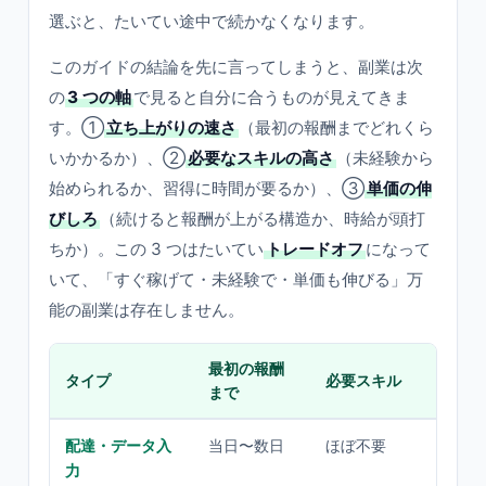
選ぶと、たいてい途中で続かなくなります。
このガイドの結論を先に言ってしまうと、副業は次
の
3 つの軸
で見ると自分に合うものが見えてきま
す。①
立ち上がりの速さ
（最初の報酬までどれくら
いかかるか）、②
必要なスキルの高さ
（未経験から
始められるか、習得に時間が要るか）、③
単価の伸
びしろ
（続けると報酬が上がる構造か、時給が頭打
ちか）。この 3 つはたいてい
トレードオフ
になって
いて、「すぐ稼げて・未経験で・単価も伸びる」万
能の副業は存在しません。
最初の報酬
タイプ
必要スキル
単価
まで
配達・データ入
当日〜数日
ほぼ不要
頭打
力
型）