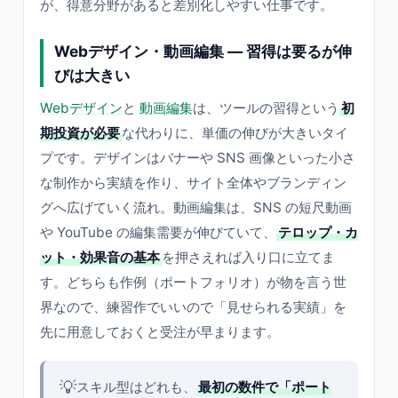
が、得意分野があると差別化しやすい仕事です。
Webデザイン・動画編集 — 習得は要るが伸
びは大きい
Webデザイン
と
動画編集
は、ツールの習得という
初
期投資が必要
な代わりに、単価の伸びが大きいタイ
プです。デザインはバナーや SNS 画像といった小さ
な制作から実績を作り、サイト全体やブランディン
グへ広げていく流れ。動画編集は、SNS の短尺動画
や YouTube の編集需要が伸びていて、
テロップ・カ
ット・効果音の基本
を押さえれば入り口に立てま
す。どちらも作例（ポートフォリオ）が物を言う世
界なので、練習作でいいので「見せられる実績」を
先に用意しておくと受注が早まります。
💡
スキル型はどれも、
最初の数件で「ポート