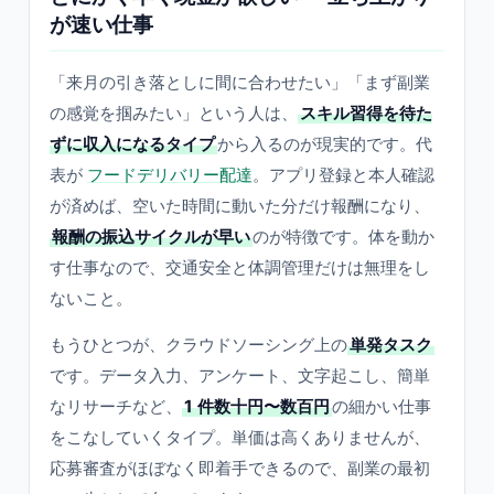
が速い仕事
「来月の引き落としに間に合わせたい」「まず副業
の感覚を掴みたい」という人は、
スキル習得を待た
ずに収入になるタイプ
から入るのが現実的です。代
表が
フードデリバリー配達
。アプリ登録と本人確認
が済めば、空いた時間に動いた分だけ報酬になり、
報酬の振込サイクルが早い
のが特徴です。体を動か
す仕事なので、交通安全と体調管理だけは無理をし
ないこと。
もうひとつが、クラウドソーシング上の
単発タスク
です。データ入力、アンケート、文字起こし、簡単
なリサーチなど、
1 件数十円〜数百円
の細かい仕事
をこなしていくタイプ。単価は高くありませんが、
応募審査がほぼなく即着手できるので、副業の最初