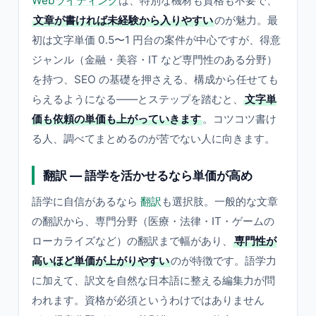
Webライティング
は、特別な機材も資格も不要で、
文章が書ければ未経験から入りやすい
のが魅力。最
初は文字単価 0.5〜1 円台の案件が中心ですが、得意
ジャンル（金融・美容・IT など専門性のある分野）
を持つ、SEO の基礎を押さえる、構成から任せても
らえるようになる——とステップを踏むと、
文字単
価も依頼の単価も上がっていきます
。コツコツ書け
る人、調べてまとめるのが苦でない人に向きます。
翻訳 — 語学を活かせるなら単価が高め
語学に自信があるなら
翻訳
も選択肢。一般的な文章
の翻訳から、専門分野（医療・法律・IT・ゲームの
ローカライズなど）の翻訳まで幅があり、
専門性が
高いほど単価が上がりやすい
のが特徴です。語学力
に加えて、訳文を自然な日本語に整える編集力が問
われます。資格が必須というわけではありません