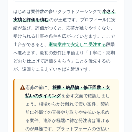
はじめは案件数の多いクラウドソーシングで
小さく
実績と評価を積む
のが王道です。プロフィールに実
績が並び、評価がつくと、応募が通りやすくなり、
受けられる仕事や条件も広がっていきます。ここで
土台ができると、
継続案件で安定して受注する
段階
へ進めます。最初の数件は単価より「丁寧に・納期
どおり仕上げて評価をもらう」ことを優先するの
が、遠回りに見えていちばん近道です。
⚠️
応募の前に、
報酬・納品物・修正回数・支
払いのタイミング
を必ず文面で確認しまし
ょう。相場からかけ離れて安い案件、契約
前に外部での直接やり取りや先払いを求め
る案件、連絡が極端に雑な発注者は避ける
のが無難です。プラットフォームの仮払い