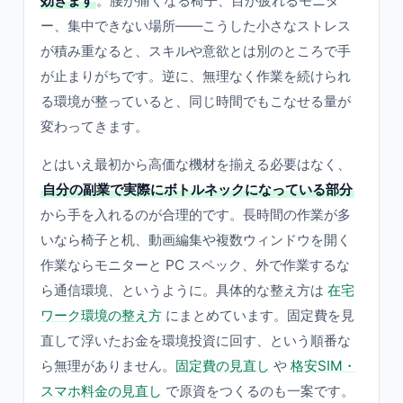
効きます
。腰が痛くなる椅子、目が疲れるモニタ
ー、集中できない場所——こうした小さなストレス
が積み重なると、スキルや意欲とは別のところで手
が止まりがちです。逆に、無理なく作業を続けられ
る環境が整っていると、同じ時間でもこなせる量が
変わってきます。
とはいえ最初から高価な機材を揃える必要はなく、
自分の副業で実際にボトルネックになっている部分
から手を入れるのが合理的です。長時間の作業が多
いなら椅子と机、動画編集や複数ウィンドウを開く
作業ならモニターと PC スペック、外で作業するな
ら通信環境、というように。具体的な整え方は
在宅
ワーク環境の整え方
にまとめています。固定費を見
直して浮いたお金を環境投資に回す、という順番な
ら無理がありません。
固定費の見直し
や
格安SIM・
スマホ料金の見直し
で原資をつくるのも一案です。