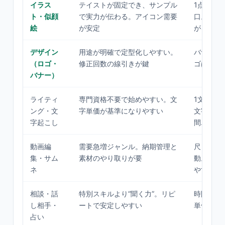
イラス
テイストが固定でき、サンプル
1点・数
ト・似顔
で実力が伝わる。アイコン需要
口。指名
絵
が安定
がる
デザイン
用途が明確で定型化しやすい。
バナー数
（ロゴ・
修正回数の線引きが鍵
ゴは数万
バナー）
ライティ
専門資格不要で始めやすい。文
1文字単
ング・文
字単価が基準になりやすい
文字起こ
字起こし
間単位
動画編
需要急増ジャンル。納期管理と
尺・カッ
集・サム
素材のやり取りが要
動。継続
ネ
やすい
相談・話
特別スキルより“聞く力”。リピ
時間・回
し相手・
ートで安定しやすい
単価でも
占い