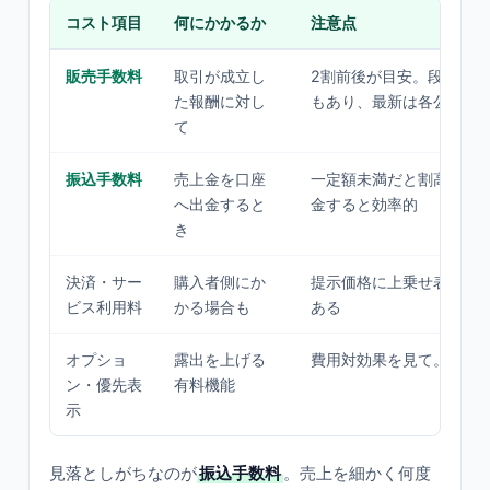
コスト項目
何にかかるか
注意点
販売手数料
取引が成立し
2割前後が目安。段階制
た報酬に対し
もあり、最新は各公式で
て
振込手数料
売上金を口座
一定額未満だと割高に。
へ出金すると
金すると効率的
き
決済・サー
購入者側にか
提示価格に上乗せ表示さ
ビス利用料
かる場合も
ある
オプショ
露出を上げる
費用対効果を見て。必須
ン・優先表
有料機能
示
見落としがちなのが
振込手数料
。売上を細かく何度