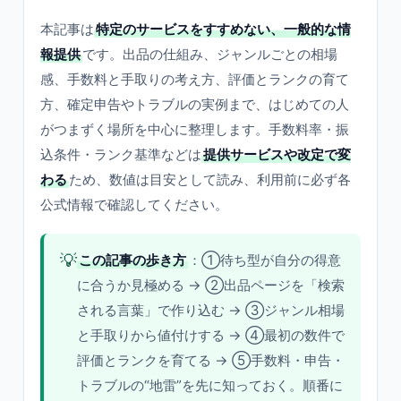
本記事は
特定のサービスをすすめない、一般的な情
報提供
です。出品の仕組み、ジャンルごとの相場
感、手数料と手取りの考え方、評価とランクの育て
方、確定申告やトラブルの実例まで、はじめての人
がつまずく場所を中心に整理します。手数料率・振
込条件・ランク基準などは
提供サービスや改定で変
わる
ため、数値は目安として読み、利用前に必ず各
公式情報で確認してください。
💡
この記事の歩き方
：①待ち型が自分の得意
に合うか見極める → ②出品ページを「検索
される言葉」で作り込む → ③ジャンル相場
と手取りから値付けする → ④最初の数件で
評価とランクを育てる → ⑤手数料・申告・
トラブルの“地雷”を先に知っておく。順番に