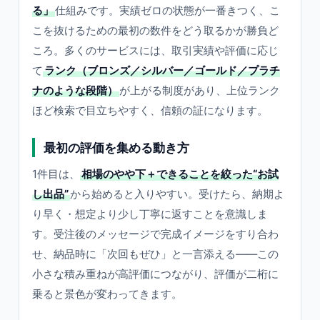
る」
仕組みです。実績ゼロの状態が一番きつく、こ
こを抜けるための最初の数件をどう取るかが勝負ど
ころ。多くのサービスには、取引実績や評価に応じ
て
ランク（ブロンズ／シルバー／ゴールド／プラチ
ナのような段階）
が上がる制度があり、上位ランク
ほど検索で目立ちやすく、信頼の証になります。
最初の評価を集める動き方
1件目は、
相場のやや下＋できることを絞った“お試
し出品”
から始めると入りやすい。受けたら、納期よ
り早く・想定より少し丁寧に返すことを意識しま
す。受注後のメッセージで完成イメージをすり合わ
せ、納品時に「次回もぜひ」と一言添える——この
小さな積み重ねが高評価につながり、評価が二桁に
乗ると景色が変わってきます。