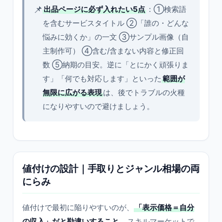
📌
出品ページに必ず入れたい5点
：①検索語
を含むサービスタイトル ②「誰の・どんな
悩みに効くか」の一文 ③サンプル画像（自
主制作可） ④含む/含まない内容と修正回
数 ⑤納期の目安。逆に「とにかく頑張りま
す」「何でも対応します」といった
範囲が
無限に広がる表現
は、後でトラブルの火種
になりやすいので避けましょう。
値付けの設計｜手取りとジャンル相場の両
にらみ
値付けで最初に陥りやすいのが、
「表示価格＝自分
の収入」だと勘違いすること
。スキルマーケットで