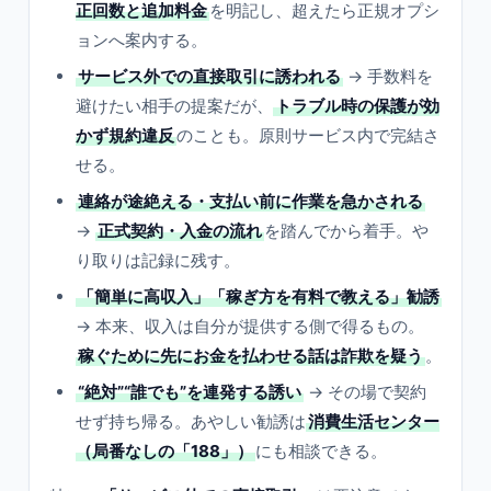
正回数と追加料金
を明記し、超えたら正規オプシ
ョンへ案内する。
サービス外での直接取引に誘われる
→ 手数料を
避けたい相手の提案だが、
トラブル時の保護が効
かず規約違反
のことも。原則サービス内で完結さ
せる。
連絡が途絶える・支払い前に作業を急かされる
→
正式契約・入金の流れ
を踏んでから着手。や
り取りは記録に残す。
「簡単に高収入」「稼ぎ方を有料で教える」勧誘
→ 本来、収入は自分が提供する側で得るもの。
稼ぐために先にお金を払わせる話は詐欺を疑う
。
“絶対”“誰でも”を連発する誘い
→ その場で契約
せず持ち帰る。あやしい勧誘は
消費生活センター
（局番なしの「188」）
にも相談できる。