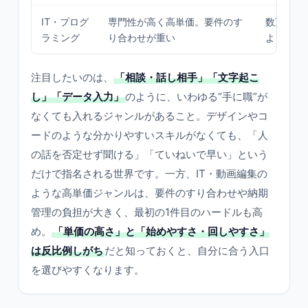
IT・プログ
専門性が高く高単価。要件のす
数万円〜
ラミング
り合わせが重い
より保守
注目したいのは、
「相談・話し相手」「文字起こ
し」「データ入力」
のように、いわゆる“手に職”が
なくても入れるジャンルがあること。デザインやコ
ードのような分かりやすいスキルがなくても、「人
の話を否定せず聞ける」「ていねいで早い」という
だけで指名される世界です。一方、IT・動画編集の
ような高単価ジャンルは、要件のすり合わせや納期
管理の負担が大きく、最初の1件目のハードルも高
め。
「単価の高さ」と「始めやすさ・回しやすさ」
は反比例しがち
だと知っておくと、自分に合う入口
を選びやすくなります。