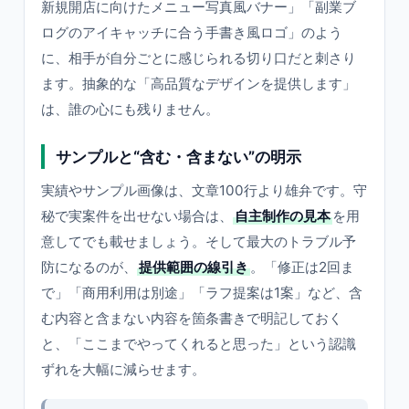
新規開店に向けたメニュー写真風バナー」「副業ブ
ログのアイキャッチに合う手書き風ロゴ」のよう
に、相手が自分ごとに感じられる切り口だと刺さり
ます。抽象的な「高品質なデザインを提供します」
は、誰の心にも残りません。
サンプルと“含む・含まない”の明示
実績やサンプル画像は、文章100行より雄弁です。守
秘で実案件を出せない場合は、
自主制作の見本
を用
意してでも載せましょう。そして最大のトラブル予
防になるのが、
提供範囲の線引き
。「修正は2回ま
で」「商用利用は別途」「ラフ提案は1案」など、含
む内容と含まない内容を箇条書きで明記しておく
と、「ここまでやってくれると思った」という認識
ずれを大幅に減らせます。