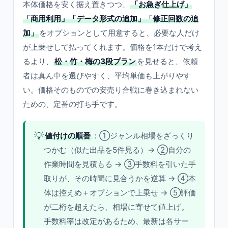
本体価格を安く据え置きつつ、
「お急ぎ仕上げ」
「商用利用」「データ形式の追加」「修正回数の追
加」
をオプションとして用意すると、必要な人だけ
が上乗せして払ってくれます。価格を1本だけで考え
るより、
松・竹・梅の3段プラン
を見せると、依頼
者は真ん中を選びやすく、平均単価も上がりやす
い。価格そのものでの安売り合戦に巻き込まれない
ための、定番の打ち手です。
💡
値付けの順番
：①ジャンル相場をざっくり
つかむ（似た出品を5件見る）→ ②自分の
作業時間を見積もる → ③手数料を引いた手
取りが、その時間に見合うかを逆算 → ④本
体は控えめ＋オプションで上乗せ → ⑤評価
が二桁を超えたら、相場に寄せて値上げ。
手数料率は改定があるため、最新は各サー