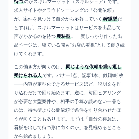
待つ
のがスキルマーケット（スキルシェア）です。
求人サイトやクラウドソーシングの「公開依頼」
が、案件を見つけて自分から応募していく
狩猟型
だ
とすれば、スキルマーケットはサービスを出品して
声がかかるのを待つ
農耕型
。一度しっかり作った出
品ページは、寝ている間も“お店の看板”として働き続
けてくれます。
この働き方が向くのは、
同じような依頼を繰り返し
受けられる人
です。バナー1点、記事1本、似顔絵1枚
——内容が定型化できるサービスほど、説明文を作
り込むだけで回り始めます。逆に、毎回ヒアリング
が必要な大型案件や、相手の予算が読めない一品も
のは、待ち型より公開依頼で条件をすり合わせたほ
うが向くこともあります。まずは「自分の得意は、
看板を出して待つ形に向くのか」を見極めるところ
から始めましょう。