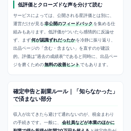
低評価とクローズドな声を分けて読む
サービスによっては、公開される星評価とは別に、
運営だけが見る
非公開のフィードバック
を集める仕
組みもあります。低評価がついたら感情的に反論せ
ず、まず
何が認識ずれだったか
を冷静に振り返り、
出品ページの「含む・含まない」を直すのが建設
的。評価は“過去の成績表”であると同時に、出品ペー
ジを磨くための
無料の改善ヒント
でもあります。
確定申告と副業ルール｜「知らなかった」
で済まない部分
収入が出てきたら避けて通れないのが、税金まわり
の手続きです。一般に、
会社員などが本業のほかに
副業で得た所得が年間20万円を超える
と確定申告が