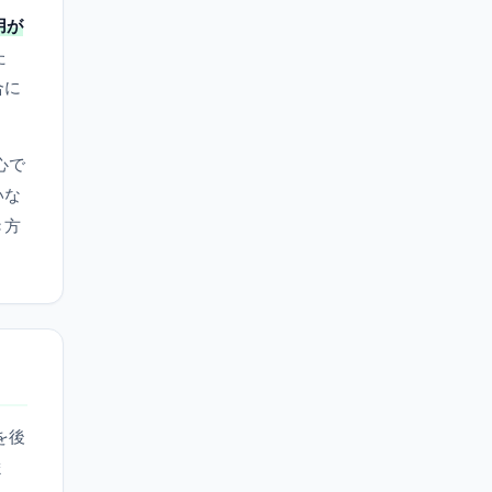
用が
た
合に
心で
いな
き方
を後
ま