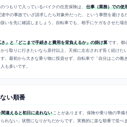
用のつもりで入っているバイクの任意保険は、
仕事（業務）での使
配達中の事故でいざ請求したら対象外だった、という事態を避ける
の扱いを先に確認しましょう。自転車でも、相手にケガをさせた場
広さ」と「どこまで手続きと費用を背負えるか」の掛け算
です。都
っかり取りに行きたいなら原付以上、天候に左右されず長く続けた
ます。最初から大きな乗り物に投資せず、自転車で「自分はこの働
る人も多いです。
ない順番
を間違えると初日に走れない
ことがあります。保険や乗り物の準備
出られない」状態になりがちだからです。実務的に楽な順番で並べ