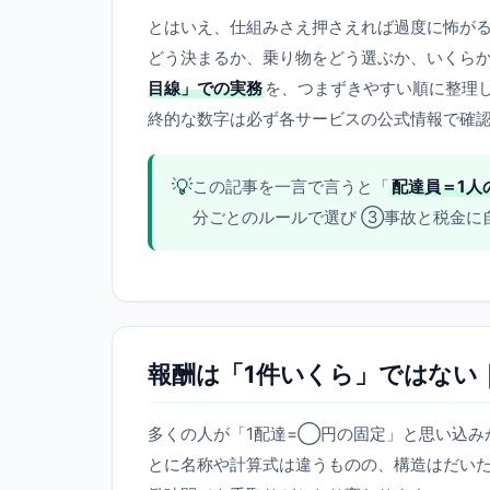
とはいえ、仕組みさえ押さえれば過度に怖が
どう決まるか、乗り物をどう選ぶか、いくら
目線」での実務
を、つまずきやすい順に整理
終的な数字は必ず各サービスの公式情報で確
💡
この記事を一言で言うと「
配達員＝1人
分ごとのルールで選び ③事故と税金に
報酬は「1件いくら」ではない
多くの人が「1配達=◯円の固定」と思い込み
とに名称や計算式は違うものの、構造はだい