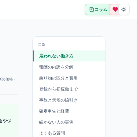
コラム
目次
雇われない働き方
報酬の内訳を分解
乗り物の区分と費用
新の価格・
登録から初稼働まで
事故と天候の線引き
確定申告と経費
全や保
続かない人の実例
よくある質問