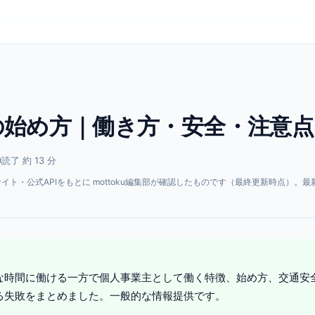
の始め方｜働き方・安全・注意点
0
読了 約 13 分
・公式APIをもとに mottoku編集部が確認したものです（最終更新時点）。最
。
な時間に働ける一方で個人事業主として働く特徴、始め方、交通安
る失敗をまとめました。一般的な情報提供です。