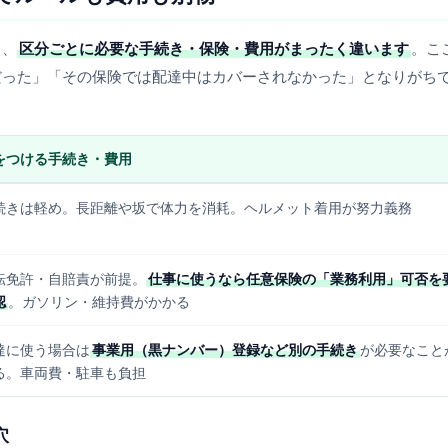
く、
区分ごとに必要な手続き・保険・費用がまったく違います
。こ
だった」「その保険では配達中はカバーされなかった」となりがち
をつける手続き・費用
続きは軽め。長距離や坂で体力を消耗。ヘルメット着用が努力義務
転免許・自賠責が前提。
仕事に使うなら任意保険の「業務利用」可否を
認
。ガソリン・維持費がかかる
達に使う場合は
事業用（黒ナンバー）登録など別の手続き
が必要なこと
る。車両費・駐車も負担
穴