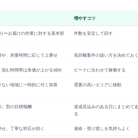
増やすコツ
取り〜お届けの作業に対する基本部
件数を安定して回す
離や、所要時間に応じて上乗せ
長距離案件の扱い方を決めてお
、混む時間帯は単価が上がる傾向
ピークに合わせて稼働する
りない地域に一時的に付く加算
需要の高いエリアに移動
加」型の目標報酬
達成見込みのある日にまとめて
る
乗せ。丁寧な対応が効く
連絡・受け渡しを気持ちよく