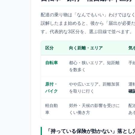
配達の乗り物は「なんでもいい」わけではな
誤解したまま始めると、後から「届出が必要
す。代表的な3区分を、選ぶ目線で並べます。
区分
向く距離・エリア
気
自転車
都心・狭いエリア。短距離
手
を数多く
原付・
やや広いエリア。距離加算
運
バイク
を取りに行く
確
軽自動
郊外・天候の影響を受けに
配
車
くい働き方
あ
「持っている保険が効かない」落とし