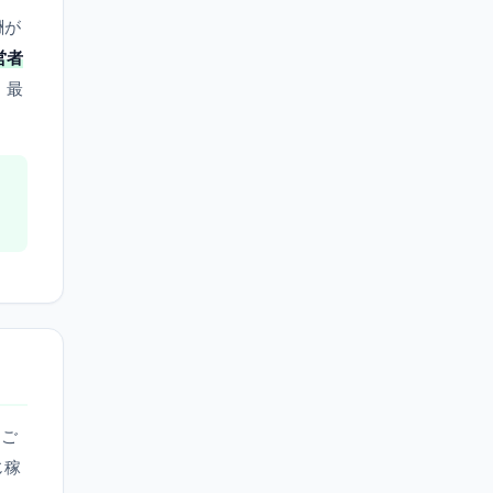
酬が
営者
、最
スご
じ稼