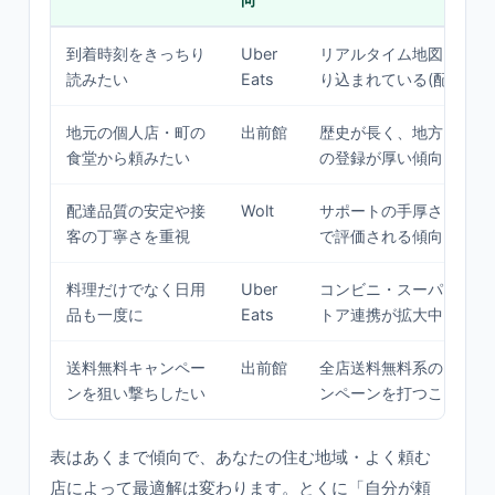
向
到着時刻をきっちり
Uber
リアルタイム地図と到着
読みたい
Eats
り込まれている(配車アプ
地元の個人店・町の
出前館
歴史が長く、地方・郊外
食堂から頼みたい
の登録が厚い傾向
配達品質の安定や接
Wolt
サポートの手厚さ・配達
客の丁寧さを重視
で評価される傾向
料理だけでなく日用
Uber
コンビニ・スーパー・ド
品も一度に
Eats
トア連携が拡大中
送料無料キャンペー
出前館
全店送料無料系のまとま
ンを狙い撃ちしたい
ンペーンを打つことがあ
表はあくまで傾向で、あなたの住む地域・よく頼む
店によって最適解は変わります。とくに「自分が頼