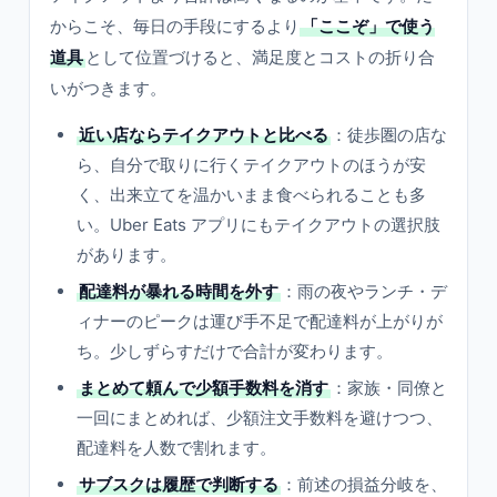
からこそ、毎日の手段にするより
「ここぞ」で使う
道具
として位置づけると、満足度とコストの折り合
いがつきます。
近い店ならテイクアウトと比べる
：徒歩圏の店な
ら、自分で取りに行くテイクアウトのほうが安
く、出来立てを温かいまま食べられることも多
い。Uber Eats アプリにもテイクアウトの選択肢
があります。
配達料が暴れる時間を外す
：雨の夜やランチ・デ
ィナーのピークは運び手不足で配達料が上がりが
ち。少しずらすだけで合計が変わります。
まとめて頼んで少額手数料を消す
：家族・同僚と
一回にまとめれば、少額注文手数料を避けつつ、
配達料を人数で割れます。
サブスクは履歴で判断する
：前述の損益分岐を、