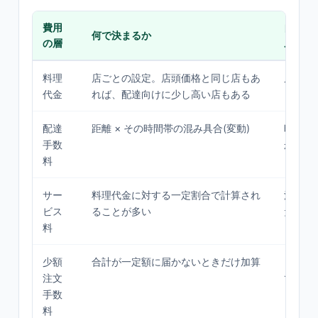
費用
自分で
何で決まるか
の層
ルでき
料理
店ごとの設定。店頭価格と同じ店もあ
店選び
代金
れば、配達向けに少し高い店もある
配達
距離 × その時間帯の混み具合(変動)
時間帯
手数
かなり
料
サー
料理代金に対する一定割合で計算され
注文額
ビス
ることが多い
ため間
料
少額
合計が一定額に届かないときだけ加算
まとめ
注文
できる
手数
料