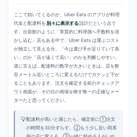
ここで効いてくるのが、Uber Eats のアプリが料理
代金と配達料を
別々に表示する
設計だという点で
す。出前館のように「実質的に料理側へ手数料を溶
かし込む」店もある中で、Uber Eats は運ぶコスト
が独立して見える分、「今は運び手が足りていて高
い」のか「店が遠くて高い」のかを判断しやすい。
逆に言えば、配達料の数字が大きいときは、店を数
百メートル近いところに変えるだけでガクッと下が
ることもあります。注文を確定する前のチェックア
ウト画面が、その日の相場を映す唯一の正確なメー
ターだと思ってください。
💡
配達料が高いと感じたら、確定前に①注文
の時間を30分ずらす、②もう少し近い同系
統の店に変える、③一緒に頼める人がいれ