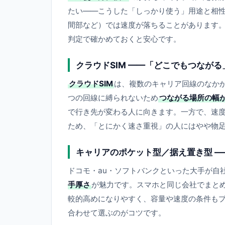
たい——こうした「しっかり使う」用途と相
間部など）では速度が落ちることがあります
判定で確かめておくと安心です。
クラウドSIM ——「どこでもつなが
クラウドSIM
は、複数のキャリア回線のなか
つの回線に縛られないため
つながる場所の幅
で行き先が変わる人に向きます。一方で、速度
ため、「とにかく速さ重視」の人にはやや物
キャリアのポケット型／据え置き型 
ドコモ・au・ソフトバンクといった大手が自社
手厚さ
が魅力です。スマホと同じ会社でまと
較的高めになりやすく、容量や速度の条件も
合わせて選ぶのがコツです。