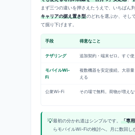
まず三つの違いを押さえたうえで、いちばん判断
キャリアの据え置き型
のどれを選ぶか、そして
て掘り下げます。
手段
得意なこと
テザリング
追加契約・端末ゼロ。すぐ使
モバイルWi-
複数機器を安定接続。大容量
Fi
える
公衆Wi-Fi
その場で無料。荷物が増えな
💡
最初の分かれ道はシンプルです。
「専用
らモバイルWi-Fiの検討へ。月に数回