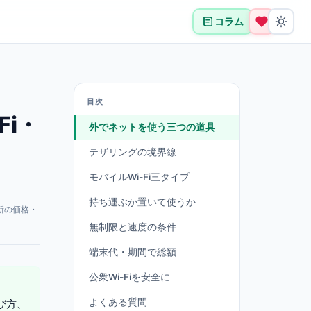
コラム
目次
i・
外でネットを使う三つの道具
テザリングの境界線
モバイルWi-Fi三タイプ
持ち運ぶか置いて使うか
新の価格・
無制限と速度の条件
端末代・期間で総額
公衆Wi-Fiを安全に
よくある質問
び方、