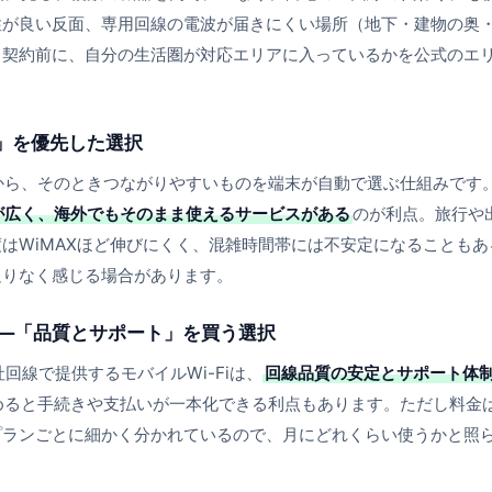
性が良い反面、専用回線の電波が届きにくい場所（地下・建物の奥
。契約前に、自分の生活圏が対応エリアに入っているかを公式のエ
る」を優先した選択
から、そのときつながりやすいものを端末が自動で選ぶ仕組みです
が広く、海外でもそのまま使えるサービスがある
のが利点。旅行や
はWiMAXほど伸びにくく、混雑時間帯には不安定になることもあ
足りなく感じる場合があります。
——「品質とサポート」を買う選択
回線で提供するモバイルWi-Fiは、
回線品質の安定とサポート体
めると手続きや支払いが一本化できる利点もあります。ただし料金
プランごとに細かく分かれているので、月にどれくらい使うかと照