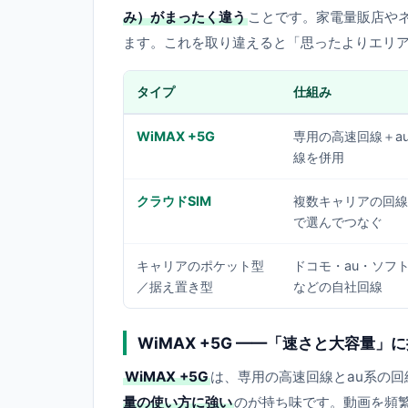
み）がまったく違う
ことです。家電量販店やネ
ます。これを取り違えると「思ったよりエリ
タイプ
仕組み
WiMAX +5G
専用の高速回線＋a
線を併用
クラウドSIM
複数キャリアの回線
で選んでつなぐ
キャリアのポケット型
ドコモ・au・ソフ
／据え置き型
などの自社回線
WiMAX +5G ——「速さと大容量」
WiMAX +5G
は、専用の高速回線とau系の回
量の使い方に強い
のが持ち味です。動画を頻