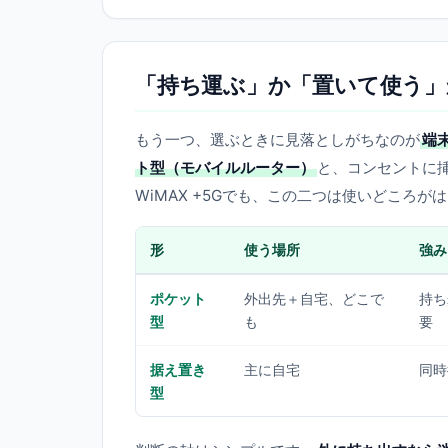
「持ち運ぶ」か「置いて使う」
もう一つ、選ぶときに見落としがちなのが
端
ト型（モバイルルーター）
と、コンセントに
WiMAX +5Gでも、この二つは使いどころが
形
使う場所
強み
ポケット
外出先＋自宅、どこで
持ち
型
も
要
据え置き
主に自宅
同時
型