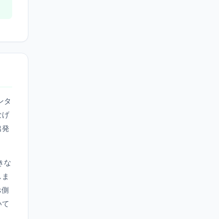
ンタ
なげ
出発
きな
しま
ホ側
いて