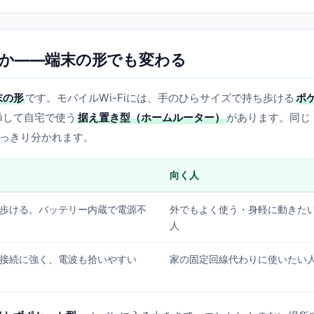
か——端末の形でも変わる
末の形
です。モバイルWi-Fiには、手のひらサイズで持ち歩ける
ポ
挿して自宅で使う
据え置き型（ホームルーター）
があります。同じ
はっきり分かれます。
向く人
歩ける。バッテリー内蔵で電源不
外でもよく使う・身軽に動きた
人
接続に強く、電波も拾いやすい
家の固定回線代わりに使いたい