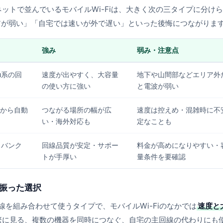
ットで並んでいるモバイルWi-Fiは、大きく次の三タイプに分け
アが弱い」「自宅では速いが外で遅い」といった後悔につながりま
強み
弱み・注意点
u系の回
速度が出やすく、大容量
地下や山間部などエリア外
の使い方に強い
と電波が弱い
から自動
つながる場所の幅が広
速度は控えめ・混雑時に不
い・海外対応も
定なことも
トバンク
回線品質が安定・サポー
料金が高めになりやすい・
トが手厚い
量条件を要確認
に振った選択
線を組み合わせて使うタイプで、モバイルWi-Fiのなかでは
速度と
繁に見る、複数の機器を同時につなぐ、自宅の主回線の代わりにも