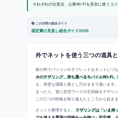
それぞれの注意点、公衆Wi-Fiを安全に使うコ
📚 この分野の総合ガイド
固定費の見直し総合ガイド2026
外でネットを使う三つの道具
家の外でパソコンやタブレットをネットにつ
ホのテザリング、持ち運べるモバイルWi-Fi、街
も、得意な場面と落とし穴がまるで違います。
まったり、逆に在宅ワークの主回線をテザリ
この三つの性格を取り違えたところから起き
ざっくり整理すると、
テザリングは「いま持
でも使える専用の回線を一台持つ」安定感
、