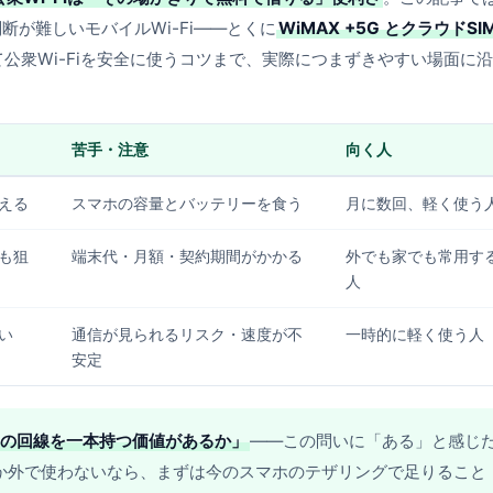
が難しいモバイルWi-Fi——とくに
WiMAX +5G とクラウドSI
公衆Wi-Fiを安全に使うコツまで、実際につまずきやすい場面に
苦手・注意
向く人
える
スマホの容量とバッテリーを食う
月に数回、軽く使う
も狙
端末代・月額・契約期間がかかる
外でも家でも常用す
人
い
通信が見られるリスク・速度が不
一時的に軽く使う人
安定
の回線を一本持つ価値があるか」
——この問いに「ある」と感じ
しか外で使わないなら、まずは今のスマホのテザリングで足りること