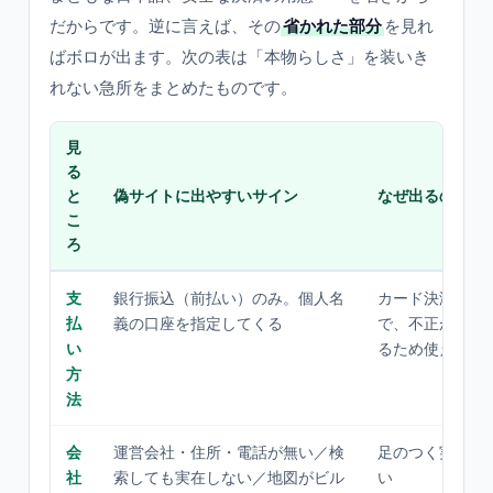
だからです。逆に言えば、その
省かれた部分
を見れ
ばボロが出ます。次の表は「本物らしさ」を装いき
れない急所をまとめたものです。
見
る
と
偽サイトに出やすいサイン
なぜ出るのか
こ
ろ
支
銀行振込（前払い）のみ。個人名
カード決済は審
払
義の口座を指定してくる
で、不正がある
い
るため使えない
方
法
会
運営会社・住所・電話が無い／検
足のつく実体を
社
索しても実在しない／地図がビル
い