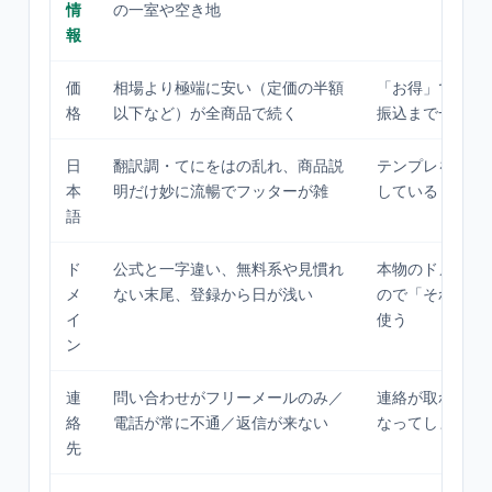
情
の一室や空き地
報
価
相場より極端に安い（定価の半額
「お得」で判断
格
以下など）が全商品で続く
振込まで一気に
日
翻訳調・てにをはの乱れ、商品説
テンプレを機械
本
明だけ妙に流暢でフッターが雑
している
語
ド
公式と一字違い、無料系や見慣れ
本物のドメイン
メ
ない末尾、登録から日が浅い
ので「それっぽ
イ
使う
ン
連
問い合わせがフリーメールのみ／
連絡が取れると
絡
電話が常に不通／返信が来ない
なってしまう
先