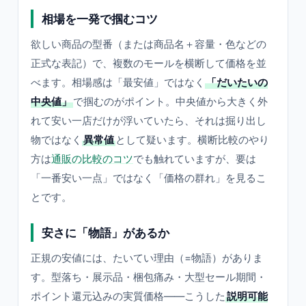
相場を一発で掴むコツ
欲しい商品の型番（または商品名＋容量・色などの
正式な表記）で、複数のモールを横断して価格を並
べます。相場感は「最安値」ではなく
「だいたいの
中央値」
で掴むのがポイント。中央値から大きく外
れて安い一店だけが浮いていたら、それは掘り出し
物ではなく
異常値
として疑います。横断比較のやり
方は
通販の比較のコツ
でも触れていますが、要は
「一番安い一点」ではなく「価格の群れ」を見るこ
とです。
安さに「物語」があるか
正規の安値には、たいてい理由（=物語）がありま
す。型落ち・展示品・梱包痛み・大型セール期間・
ポイント還元込みの実質価格——こうした
説明可能