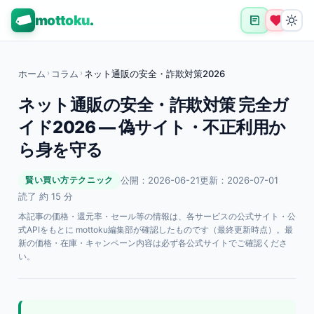
mottoku
.
ホーム
›
コラム
›
ネット通販の安全・詐欺対策2026
ネット通販の安全・詐欺対策 完全ガ
イド2026 — 偽サイト・不正利用か
ら身を守る
公開：2026-06-21
更新：2026-07-01
賢い買い方テクニック
読了 約 15 分
本記事の価格・還元率・セール等の情報は、各サービスの公式サイト・公
式APIをもとに mottoku編集部が確認したものです（最終更新時点）。最
新の価格・在庫・キャンペーン内容は必ず各公式サイトでご確認くださ
い。