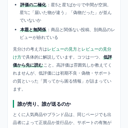
評価の二極化
：星5と星1ばかりで中間が空洞。
星1に「届いた物が違う」「偽物だった」が並ん
でいないか
本題と無関係
：商品と関係ない投稿、別商品のレ
ビューが紛れている
見分けの考え方は
レビューの見方
と
レビューの見分
け方
で具体的に解説しています。コツは一つ、
低評
価から先に読む
こと。高評価は雰囲気しか教えてく
れませんが、低評価には初期不良・偽物・サポート
の質といった「買ってから困る情報」が詰まってい
ます。
誰が売り、誰が送るのか
とくに人気商品やブランド品は、同じページでも出
品者によって正規品か並行品か、サポートの有無が