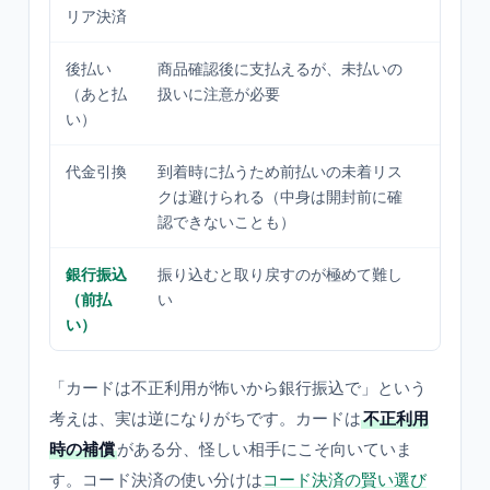
リア決済
にして
後払い
商品確認後に支払えるが、未払いの
初回の
（あと払
扱いに注意が必要
いてか
い）
い」と
代金引換
到着時に払うため前払いの未着リス
カード
クは避けられる（中身は開封前に確
くない
認できないことも）
銀行振込
振り込むと取り戻すのが極めて難し
信頼関
（前払
い
相手以
い）
る
「カードは不正利用が怖いから銀行振込で」という
考えは、実は逆になりがちです。カードは
不正利用
時の補償
がある分、怪しい相手にこそ向いていま
す。コード決済の使い分けは
コード決済の賢い選び