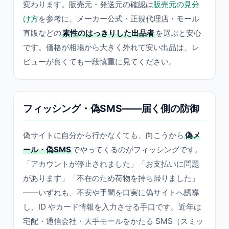
変わります。販売元・発送元の確認は
販売元の見分
け方
を参考に、メーカー公式・正規代理店・モール
直販などの
素性のはっきりした出品者
を選ぶと安心
です。価格が相場から大きく外れて安い出品は、レ
ビューが良くても一段慎重に見てください。
フィッシング・偽SMS——届く側の防御
偽サイトに自分から行かなくても、向こうから
偽メ
ール・偽SMS
でやってくるのがフィッシングです。
「アカウントが停止されました」「お支払いに問題
があります」「不在のため荷物を持ち帰りました」
——いずれも、不安や手間を口実に偽サイトへ誘導
し、ID やカード情報を入力させる手口です。近年は
宅配・通信会社・大手モールをかたる SMS（スミッ