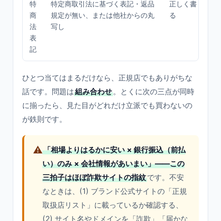
特
特定商取引法に基づく表記・返品
正しく書くと身
商
規定が無い、または他社からの丸
る
法
写し
表
記
ひとつ当てはまるだけなら、正規店でもありがちな
話です。問題は
組み合わせ
。とくに次の三点が同時
に揃ったら、見た目がどれだけ立派でも買わないの
が鉄則です。
⚠️
「相場よりはるかに安い × 銀行振込（前払
い）のみ × 会社情報があいまい」——この
三拍子はほぼ詐欺サイトの指紋
です。不安
なときは、(1) ブランド公式サイトの「正規
取扱店リスト」に載っているか確認する、
(2) サイト名やドメインを「詐欺」「届かな