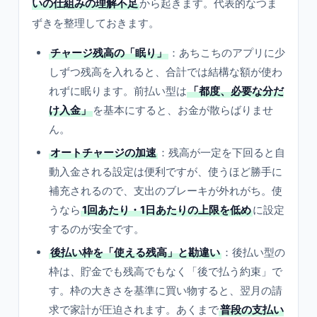
いの仕組みの理解不足
から起きます。代表的なつま
ずきを整理しておきます。
チャージ残高の「眠り」
：あちこちのアプリに少
しずつ残高を入れると、合計では結構な額が使わ
れずに眠ります。前払い型は
「都度、必要な分だ
け入金」
を基本にすると、お金が散らばりませ
ん。
オートチャージの加速
：残高が一定を下回ると自
動入金される設定は便利ですが、使うほど勝手に
補充されるので、支出のブレーキが外れがち。使
うなら
1回あたり・1日あたりの上限を低め
に設定
するのが安全です。
後払い枠を「使える残高」と勘違い
：後払い型の
枠は、貯金でも残高でもなく「後で払う約束」で
す。枠の大きさを基準に買い物すると、翌月の請
求で家計が圧迫されます。あくまで
普段の支払い