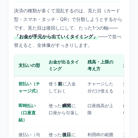
決済の種類が多くて混乱するのは、見た目（カード
型・スマホ・タッチ・QR）で分類しようとするから
です。見た目は後回しにして、たった1つの軸——
「お金が手元から出ていくタイミング」
——で並べ
替えると、全体像がすっきりします。
お金が出るタイ
残高・上限の
支払いの型
主な使
ミング
考え方
前払い（チ
使う
前
に入金
チャージした
交通・
ャージ式）
しておく
分だけ使える
少額の
即時払い
使った
瞬間
に
口座残高が上
使いす
（口座直
口座から引落し
限
い支払
結）
後払い（与
使った
後日
に
利用枠の範囲
大きな