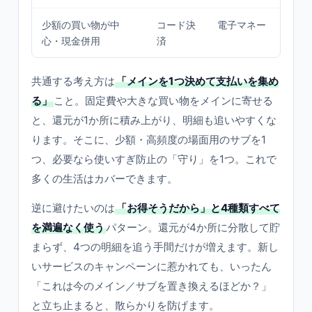
少額の買い物が中
コード決
電子マネー
チ
心・現金併用
済
を
共通する考え方は
「メインを1つ決めて支払いを集め
る」
こと。固定費や大きな買い物をメインに寄せる
と、還元が1か所に積み上がり、明細も追いやすくな
ります。そこに、少額・高頻度の場面用のサブを1
つ、必要なら使いすぎ防止の「守り」を1つ。これで
多くの生活はカバーできます。
逆に避けたいのは
「お得そうだから」と4種類すべて
を満遍なく使う
パターン。還元が4か所に分散して貯
まらず、4つの明細を追う手間だけが増えます。新し
いサービスのキャンペーンに惹かれても、いったん
「これは今のメイン／サブを置き換えるほどか？」
と立ち止まると、散らかりを防げます。