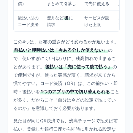
信）
まとめて引落し
で先に使える
定費の
後払い型の
翌月など
後
に
サービスが設
少額で
コード決済
請求
けた上限
でまと
この4つは、財布の重さがどう変わるかが違います。
前払いと即時払いは「今ある分しか使えない」
の
で、使いすぎにくい代わりに、残高切れで止まるこ
とがあります。
後払いは「先に使って後で払う」
の
で便利ですが、使った実感が薄く、請求が来てから
慌てやすい。コード決済（QR）は、この前払い・即
時・後払いを
1つのアプリの中で切り替えられる
こと
が多く、だからこそ「自分は今どの設定で払ってい
るのか」を意識しておく必要があります。
見た目が同じQR決済でも、残高チャージで払えば前
払い、登録した銀行口座から即時に引かれる設定な