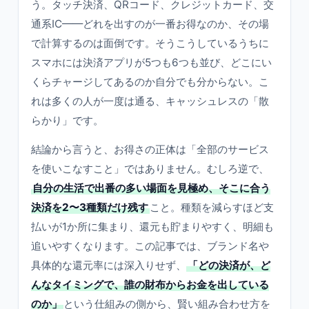
う。タッチ決済、QRコード、クレジットカード、交
通系IC——どれを出すのが一番お得なのか、その場
で計算するのは面倒です。そうこうしているうちに
スマホには決済アプリが5つも6つも並び、どこにい
くらチャージしてあるのか自分でも分からない。こ
れは多くの人が一度は通る、キャッシュレスの「散
らかり」です。
結論から言うと、お得さの正体は「全部のサービス
を使いこなすこと」ではありません。むしろ逆で、
自分の生活で出番の多い場面を見極め、そこに合う
決済を2〜3種類だけ残す
こと。種類を減らすほど支
払いが1か所に集まり、還元も貯まりやすく、明細も
追いやすくなります。この記事では、ブランド名や
具体的な還元率には深入りせず、
「どの決済が、ど
んなタイミングで、誰の財布からお金を出している
のか」
という仕組みの側から、賢い組み合わせ方を