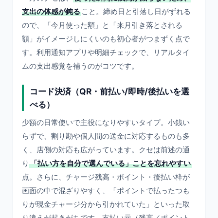
支出の体感が鈍る
こと。締め日と引落し日がずれる
ので、「今月使った額」と「来月引き落とされる
額」がイメージしにくいのも初心者がつまずく点で
す。利用通知アプリや明細チェックで、リアルタイ
ムの支出感覚を補うのがコツです。
コード決済（QR・前払い/即時/後払いを選
べる）
少額の日常使いで主役になりやすいタイプ。小銭い
らずで、割り勘や個人間の送金に対応するものも多
く、店側の対応も広がっています。クセは前述の通
り
「払い方を自分で選んでいる」ことを忘れやすい
点。さらに、チャージ残高・ポイント・後払い枠が
画面の中で混ざりやすく、「ポイントで払ったつも
りが現金チャージ分から引かれていた」といった取
り違えが起きがちです。支払い元（残高／ポイント