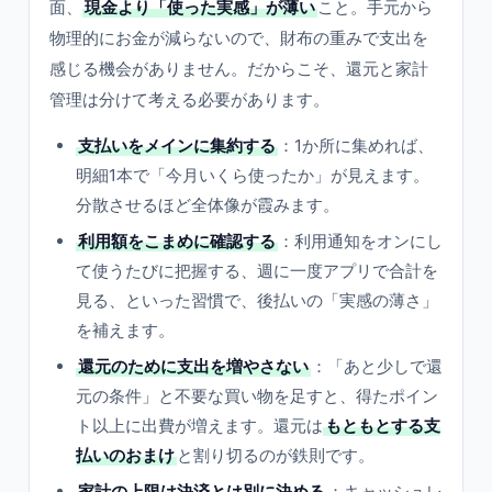
面、
現金より「使った実感」が薄い
こと。手元から
物理的にお金が減らないので、財布の重みで支出を
感じる機会がありません。だからこそ、還元と家計
管理は分けて考える必要があります。
支払いをメインに集約する
：1か所に集めれば、
明細1本で「今月いくら使ったか」が見えます。
分散させるほど全体像が霞みます。
利用額をこまめに確認する
：利用通知をオンにし
て使うたびに把握する、週に一度アプリで合計を
見る、といった習慣で、後払いの「実感の薄さ」
を補えます。
還元のために支出を増やさない
：「あと少しで還
元の条件」と不要な買い物を足すと、得たポイン
ト以上に出費が増えます。還元は
もともとする支
払いのおまけ
と割り切るのが鉄則です。
家計の上限は決済とは別に決める
：キャッシュレ