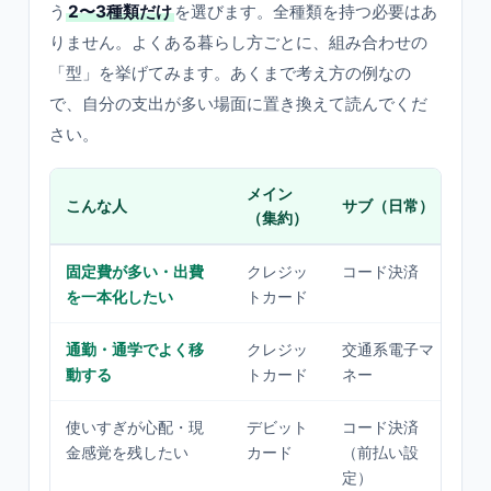
う
2〜3種類だけ
を選びます。全種類を持つ必要はあ
りません。よくある暮らし方ごとに、組み合わせの
「型」を挙げてみます。あくまで考え方の例なの
で、自分の支出が多い場面に置き換えて読んでくだ
さい。
メイン
守
こんな人
サブ（日常）
（集約）
す
固定費が多い・出費
クレジッ
コード決済
—
を一本化したい
トカード
通勤・通学でよく移
クレジッ
交通系電子マ
—
動する
トカード
ネー
使いすぎが心配・現
デビット
コード決済
残
金感覚を残したい
カード
（前払い設
低
定）