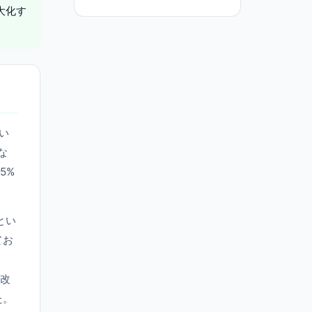
大化す
い
な
5%
とい
てお
と改
た。