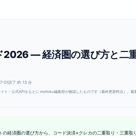
2026 — 経済圏の選び方と二
7-01
読了 約 13 分
・公式APIをもとに mottoku編集部が確認したものです（最終更新時点）。最
。
ポイントの経済圏の選び方から、コード決済×クレカの二重取り・三重取