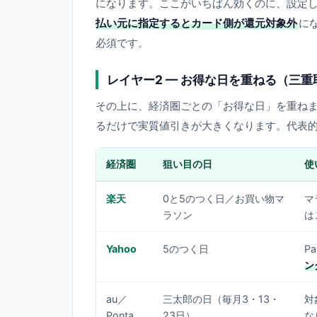
になります。ここがいちばん効くのに、設定
払い元に指定するとカード側が還元対象外
に
必須です。
レイヤー2 — お得な日を重ねる（三重
その上に、経済圏ごとの「お得な日」を重ね
るだけで実質値引きが大きくなります。代表
経済圏
狙い目の日
使
楽天
0と5のつく日／お買い物マ
マ
ラソン
は
Yahoo
5のつく日
P
ン
au／
三太郎の日（毎月3・13・
対
Ponta
23日）
な