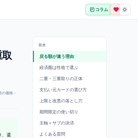
コラム
目次
重取
戻る額が違う理由
経済圏は性格で選ぶ
二重・三重取りの正体
支払い元カードの選び方
新の価格・
上限と改悪の落とし穴
期間限定の使い切り
主軸＋サブの決済
よくある質問
り、還