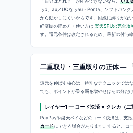
「自分はどれ？」が即答できないなら、
いま
らd、au／UQならau・Ponta、ソフトバ
から動かしにくいからです。回線に縛りがない
経済圏の貯め方・使い方は
楽天SPUの完全攻
す。還元条件は改定されるため、最新の付与
二重取り・三重取りの正体 — 
還元を伸ばす核心は、特別なテクニックでは
でも、ポイントが乗る層を増やせばその分だけ
レイヤー1 — コード決済 × クレカ（
PayPayや楽天ペイなどのコード決済は、支
カード
にできる場合があります。すると、コ