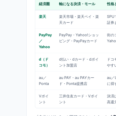
経済圏
軸になる決済・モール
性格
楽天
楽天市場・楽天ペイ・楽
SP
天カード
証券
PayPay
PayPay・Yahoo!ショッ
街の
／
ピング・PayPayカード
Ya
Yahoo
d（ド
d払い・dカード・dポイ
ドコ
コモ）
ント加盟店
やす
au／
au PAY・au PAYカー
au
Ponta
ド・Ponta提携店
に得
Vポイ
三井住友カード・Vポイ
決済
ント
ント
高還