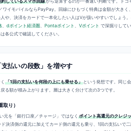
契約しているスマホ回線
から逆算するのが一番速い判断です。ドコ
ンク／ワイモバイルならPayPay。回線にひもづく特典は金額が大きく
人や、決済をカードで一本化したい人はVが扱いやすいでしょう。
略
、
dポイント経済圏
、
Pontaポイント
、
Vポイント
で深掘りして
率は各公式で確認してください。
「支払いの段数」を増やす
なく
「1回の支払いを何段の上にも乗せる」
という発想です。同じ
戻る額が積み上がります。層は大きく分けて次の3つです。
二重取り）
払い元を「銀行口座／チャージ」ではなく
ポイント高還元のクレジ
ード決済側の還元に加えてカード側の還元も乗り、1回の支払いで二