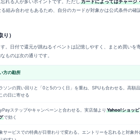
し忘れる人が多いポイントです。ただし
カードによってはチャージ
なる組み合わせもあるため、自分のカードが対象かは公式条件の確
取り）
ます。日付で還元が跳ねるイベントは記憶しやすく、まとめ買いを
的なものは次の通りです。
い方の勘所
ラソンの買い回りと「0と5のつく日」を重ね、SPUも合わせる。高額
この日に寄せる
ayPayステップやキャンペーンと合わせる。実店舗より
Yahoo!ショッピ
グ
で効く
象サービスでの特典が日替わりで変わる。エントリーを忘れると対象外
りやすい