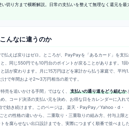
使い切り方まで横断解説。日常の支払いを整えて無理なく還元を最
がこんなに違うのか
で払えば戻りはゼロ。ところが、PayPayを「あるカード」を支払
と、同じ550円でも10円台のポイントが戻ることがあります。1回
話が変わります。月に15万円ほどを家計から払う家庭で、平均1.
だけで年間およそ2〜3万円相当の差です。
「特売を追いかける手間」ではなく、
支払いの通り道をどう組むか
決め、コード決済の支払い元を決め、お得な日をカレンダーに入れ
効き続けます。このページは、楽天・PayPay／Yahoo・d・
済圏ごとの性格の違いから、二重取り・三重取りの組み方、付与上限
ントを腐らせない出口設計までを、実際につまずく順番で並べまし