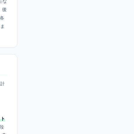
モな
、後
各
いま
会計
ット
段