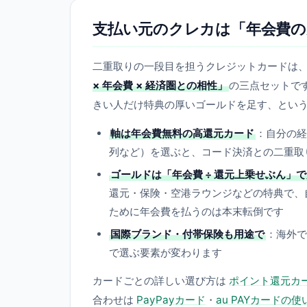
支払い元のクレカは「年会費の
二重取りの一段目を担うクレジットカードは
× 年会費 × 経済圏との相性」
の三点セットで
きい人だけ特典の厚いゴールドを足す、とい
軸は年会費無料の高還元カード
：自分の経
列など）を選ぶと、コード決済との二重取
ゴールドは「年会費 ÷ 還元上乗せぶん」
還元・保険・空港ラウンジなどの特典で、
ために年会費を払うのは本末転倒です
国際ブランド・付帯保険も用途で
：海外で
で選ぶ要素が変わります
カードごとの詳しい選び方は
ポイント還元カ
合わせは
PayPayカード
・
au PAYカードの