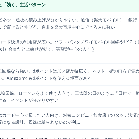
と「効く」生活パターン
Uでネット通販の積み上げが分かりやすい。通信（楽天モバイル）・銀行
まで寄せると伸びる。通販を楽天市場中心にできる人に強い
コード決済の利用店が広い。ソフトバンク／ワイモバイル回線やLYP（
hoo!）会員だと上乗せが効く。実店舗中心の人向き
モ回線なら強い。dポイントは加盟店が幅広く、ネット・街の両方で集
い。Amazonでもdポイントを使える場面がある
／UQ回線、ローソンをよく使う人向き。三太郎の日のように「日付で一
する」イベントが分かりやすい
はカード中心で回したい人向き。対象コンビニ・飲食店でのタッチ決済
元になる設計。回線に縛られないのが利点