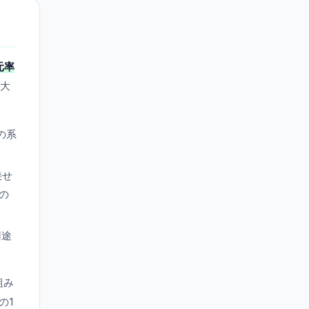
元率
が大
の系
乗せ
の
用途
組み
の1