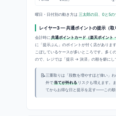
曜日・日付別の動き方は
三太郎の日
、
0と5の
レイヤー3 — 共通ポイントの提示（
会計時に
共通ポイントカード（楽天ポイント・
に「提示ぶん」のポイントが付く店がありま
こぼしているケースが多いところです。多く
ので、レジでは「提示 → 決済」の順を癖に
📝
三重取りは「段数を増やすほど偉い」わ
外で
当てが外れる
リスクも増えます。ま
てからお得な日と提示を足す——この順