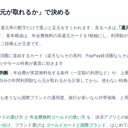
元が取れるか」で決める
、還元率の数字だけで選ぶと足元をすくわれます。見るべきは
「還
す。基本構成は、年会費無料の高還元カードを1枚軸にし、利用額
う二段構えが王道です。
済圏に直結するカード（楽天ならその系列、PayPay経済圏ならそ
りやモール特典が素直に効きます
で判断
：年会費が実質無料化する条件（一定額の利用など）や、上
自分の年間利用額なら元が取れるかを計算してから。使わない特典
も使うなら国際ブランドの通用度、旅行が多いなら付帯保険、と
ードの選び方
と
年会費無料ゴールドの使い方
を、決済アプリとの
使い分け
、ブランド選びは
ゴールドカードと国際ブランド
、はじめて