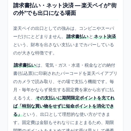
請求書払い・ネット決済 — 楽天ペイが"街
の外"でも出口になる場面
楽天ペイの出口としての強みは、コンビニやスーパ
ーだけにとどまりません。
請求書払い
と
ネット決済
という、財布を出さない支払いまでカバーしている
のが大きな特徴です。
請求書払い
は、電気・ガス・水道・税金などの納付
書(払込票)に印刷されたバーコードを楽天ペイアプリ
のカメラで読み取り、その場で支払う機能です。毎
月・毎年かならず発生する固定費を家から出ずに払
えるうえ、
その支払いに期間限定ポイントを充てれ
ば「特別な買い物をせずに短命ポイントを消化でき
る」
という、出口として理想的な使い方ができま
す。固定費は金額もそれなりにまとまるため、期限
間際のポイントをまとめて逃がす受け皿として優秀