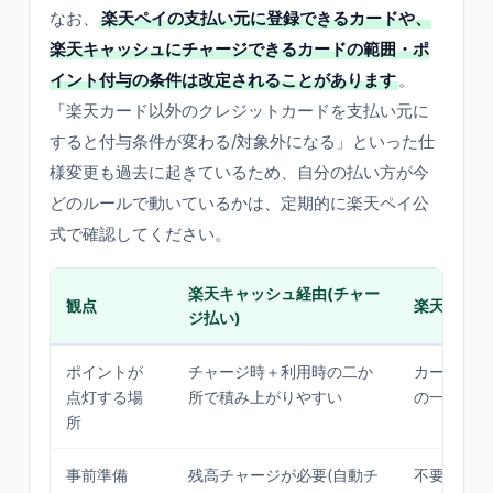
なお、
楽天ペイの支払い元に登録できるカードや、
楽天キャッシュにチャージできるカードの範囲・ポ
イント付与の条件は改定されることがあります
。
「楽天カード以外のクレジットカードを支払い元に
すると付与条件が変わる/対象外になる」といった仕
様変更も過去に起きているため、自分の払い方が今
どのルールで動いているかは、定期的に楽天ペイ公
式で確認してください。
楽天キャッシュ経由(チャー
観点
楽天カード
ジ払い)
ポイントが
チャージ時＋利用時の二か
カード利用
点灯する場
所で積み上がりやすい
の一層
所
事前準備
残高チャージが必要(自動チ
不要・登録