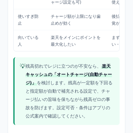
ャージ設定も可)
使える
使いすぎ防
チャージ額が上限になり歯
後払いなの
止
止めが効く
覚が鈍りや
向いている
楽天をメインにポイントを
まず手軽に
人
最大化したい
い・残高管
💡
残高切れでレジに立つのが不安なら、
楽天
キャッシュの「オートチャージ(自動チャー
ジ)」
を検討します。残高が一定額を下回る
と指定額が自動で補充される設定で、チャ
ージ払いの旨味を保ちながら残高ゼロの事
故を防げます。設定可否・条件はアプリの
公式案内で確認してください。