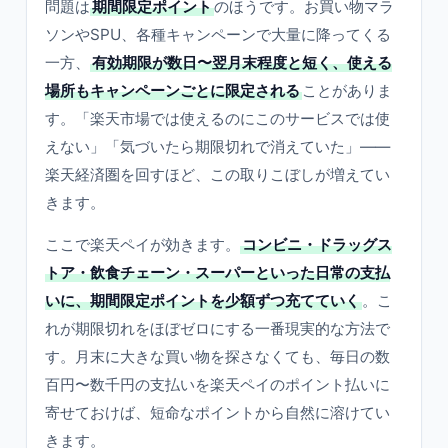
問題は
期間限定ポイント
のほうです。お買い物マラ
ソンやSPU、各種キャンペーンで大量に降ってくる
一方、
有効期限が数日〜翌月末程度と短く、使える
場所もキャンペーンごとに限定される
ことがありま
す。「楽天市場では使えるのにこのサービスでは使
えない」「気づいたら期限切れで消えていた」——
楽天経済圏を回すほど、この取りこぼしが増えてい
きます。
ここで楽天ペイが効きます。
コンビニ・ドラッグス
トア・飲食チェーン・スーパーといった日常の支払
いに、期間限定ポイントを少額ずつ充てていく
。こ
れが期限切れをほぼゼロにする一番現実的な方法で
す。月末に大きな買い物を探さなくても、毎日の数
百円〜数千円の支払いを楽天ペイのポイント払いに
寄せておけば、短命なポイントから自然に溶けてい
きます。