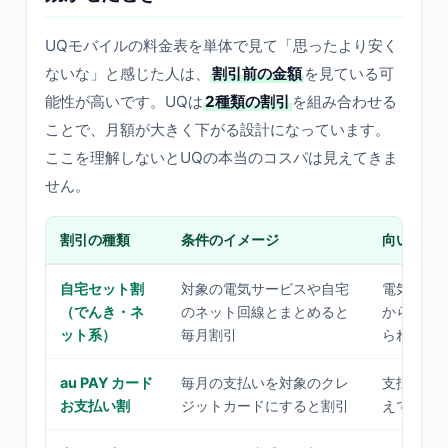
UQモバイルの料金表を単体で見て「思ったより安く
ないな」と感じた人は、
割引前の金額
を見ている可
能性が高いです。UQは
2種類の割引
を組み合わせる
ことで、月額が大きく下がる設計になっています。
ここを理解しないとUQの本当のコスパは見えてきま
せん。
割引の種類
条件のイメージ
向いてい
自宅セット割
対象の電気サービスや自宅
電気・光
（でんき・ネ
のネット回線とまとめると
から見直す
ット系）
毎月割引
られる人
au PAY カード
毎月の支払いを対象のクレ
支払い方
お支払い割
ジットカードにすると割引
えてもよ