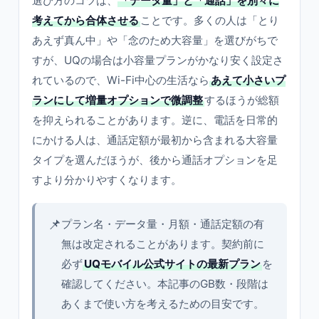
選び方のコツは、
「データ量」と「通話」を別々に
考えてから合体させる
ことです。多くの人は「とり
あえず真ん中」や「念のため大容量」を選びがちで
すが、UQの場合は小容量プランがかなり安く設定さ
れているので、Wi-Fi中心の生活なら
あえて小さいプ
ランにして増量オプションで微調整
するほうが総額
を抑えられることがあります。逆に、電話を日常的
にかける人は、通話定額が最初から含まれる大容量
タイプを選んだほうが、後から通話オプションを足
すより分かりやすくなります。
📌
プラン名・データ量・月額・通話定額の有
無は改定されることがあります。契約前に
必ず
UQモバイル公式サイトの最新プラン
を
確認してください。本記事のGB数・段階は
あくまで使い方を考えるための目安です。