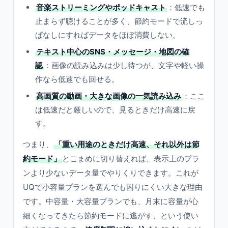
音楽ストリーミングやポッドキャスト
：低速でも
止まらず聴けることが多く、節約モードで流しっ
ぱなしにすればデータをほぼ消費しない。
テキスト中心のSNS・メッセージ・地図の確
認
：画像の読み込みは少し待つが、文字や軽い操
作なら低速でも回せる。
高画質の動画・大きな画像の一気読み込み
：ここ
は低速だと厳しいので、見るときだけ高速に戻
す。
つまり、
「重い用途のときだけ高速、それ以外は節
約モード」
とこまめに切り替えれば、表示上のプラ
ンより少ないデータ量でやりくりできます。これが
UQで小容量プランを選んでも困りにくい大きな理由
です。中容量・大容量プランでも、月末に容量が心
細くなってきたら節約モードに逃がす、という使い