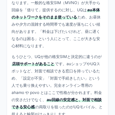
なります。一般的な格安SIM（MVNO）が大手から
回線を「借りて」提供するのに対し、UQは
au本体
のネットワークをそのまま使っている
ため、お昼休
みや夕方の混雑する時間帯でも速度が落ちにくい傾
向があります。「料金は下げたいけれど、昼に遅く
なるのは困る」という人にとって、ここが大きな安
心材料になります。
もうひとつ、UQが他の格安SIMと決定的に違うのが
店頭サポートがあること
です。auショップやUQス
ポットなど、対面で相談できる窓口を持っているた
め、「設定が不安」「対面で手続きしたい」という
人でも乗り換えやすい。完全オンライン専用の
ahamo や povo とはここで性格が分かれます。料金
の安さだけでなく、
au回線の安定感と、対面で相談
できる安心感
の両取りを狙ったのがUQモバイル、と
捉えると輪郭がはっきりします。