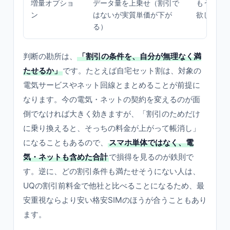
増量オプショ
データ量を上乗せ（割引で
もう少し
ン
はないが実質単価が下が
欲しい人
る）
判断の勘所は、
「割引の条件を、自分が無理なく満
たせるか」
です。たとえば自宅セット割は、対象の
電気サービスやネット回線とまとめることが前提に
なります。今の電気・ネットの契約を変えるのが面
倒でなければ大きく効きますが、「割引のためだけ
に乗り換えると、そっちの料金が上がって帳消し」
になることもあるので、
スマホ単体ではなく、電
気・ネットも含めた合計
で損得を見るのが鉄則で
す。逆に、どの割引条件も満たせそうにない人は、
UQの割引前料金で他社と比べることになるため、最
安重視ならより安い格安SIMのほうが合うこともあり
ます。