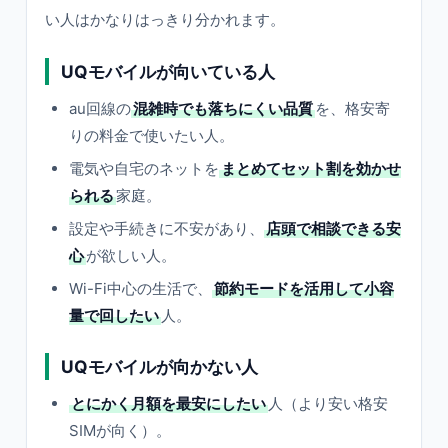
い人はかなりはっきり分かれます。
UQモバイルが向いている人
au回線の
混雑時でも落ちにくい品質
を、格安寄
りの料金で使いたい人。
電気や自宅のネットを
まとめてセット割を効かせ
られる
家庭。
設定や手続きに不安があり、
店頭で相談できる安
心
が欲しい人。
Wi-Fi中心の生活で、
節約モードを活用して小容
量で回したい
人。
UQモバイルが向かない人
とにかく月額を最安にしたい
人（より安い格安
SIMが向く）。