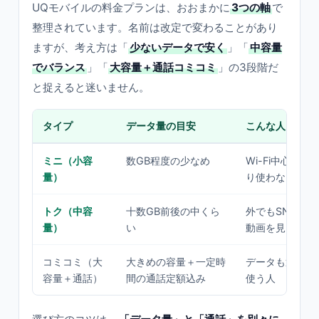
UQモバイルの料金プランは、おおまかに
3つの軸
で
整理されています。名前は改定で変わることがあり
ますが、考え方は「
少ないデータで安く
」「
中容量
でバランス
」「
大容量＋通話コミコミ
」の3段階だ
と捉えると迷いません。
タイプ
データ量の目安
こんな人に
ミニ（小容
数GB程度の少なめ
Wi-Fi中心で
量）
り使わない人
トク（中容
十数GB前後の中くら
外でもSNS・
量）
い
動画を見る標準
コミコミ（大
大きめの容量＋一定時
データも通話も
容量＋通話）
間の通話定額込み
使う人