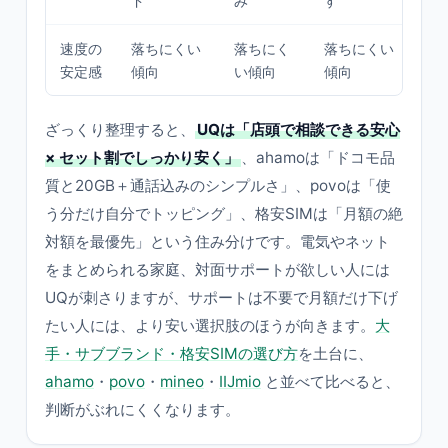
ド
み
す
速度の
落ちにくい
落ちにく
落ちにくい
混
安定感
傾向
い傾向
傾向
や
ざっくり整理すると、
UQは「店頭で相談できる安心
× セット割でしっかり安く」
、ahamoは「ドコモ品
質と20GB＋通話込みのシンプルさ」、povoは「使
う分だけ自分でトッピング」、格安SIMは「月額の絶
対額を最優先」という住み分けです。電気やネット
をまとめられる家庭、対面サポートが欲しい人には
UQが刺さりますが、サポートは不要で月額だけ下げ
たい人には、より安い選択肢のほうが向きます。
大
手・サブブランド・格安SIMの選び方
を土台に、
ahamo
・
povo
・
mineo
・
IIJmio
と並べて比べると、
判断がぶれにくくなります。