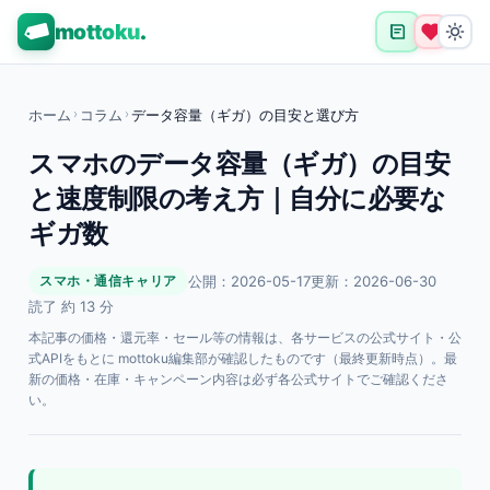
mottoku
.
ホーム
›
コラム
›
データ容量（ギガ）の目安と選び方
スマホのデータ容量（ギガ）の目安
と速度制限の考え方｜自分に必要な
ギガ数
公開：2026-05-17
更新：2026-06-30
スマホ・通信キャリア
読了 約 13 分
本記事の価格・還元率・セール等の情報は、各サービスの公式サイト・公
式APIをもとに mottoku編集部が確認したものです（最終更新時点）。最
新の価格・在庫・キャンペーン内容は必ず各公式サイトでご確認くださ
い。