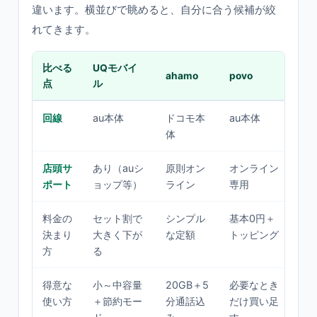
違います。横並びで眺めると、自分に合う候補が絞
れてきます。
比べる
UQモバイ
一
ahamo
povo
点
ル
SI
回線
au本体
ドコモ本
au本体
大
体
店頭サ
あり（auシ
原則オン
オンライン
多
ポート
ョップ等）
ライン
専用
イ
料金の
セット割で
シンプル
基本0円＋
も
決まり
大きく下が
な定額
トッピング
格
方
る
得意な
小～中容量
20GB＋5
必要なとき
と
使い方
＋節約モー
分通話込
だけ買い足
最