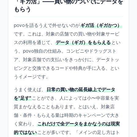
「ギガ活」——買い物のついでにデータを
もらう
povoを語るうえで外せないのが
ギガ活（ギガかつ）
です。これは、対象の店舗での買い物や対象サービ
スの利用を通じて、
データ（ギガ）をもらえる
とい
う、povo独自の仕組み。コンビニやドラッグスト
ア、対象店舗での支払いをきっかけに、データトッ
ピングと交換できるコードや特典が手に入る、とい
うイメージです。
うまく使えば、
日常の買い物の延長線上でデータ
を"足す"
ことができ、人によっては小〜中容量を実
質まかなえることもあります。とはいえ、対象店
舗・条件・もらえる量は時期のキャンペーンで大き
く変わり、
これだけで全データをまかなうのは現実
的ではない
ことが多いです。「メインの足し方はト