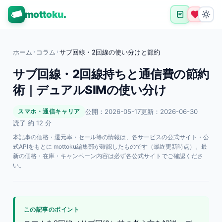
mottoku
.
ホーム
›
コラム
›
サブ回線・2回線の使い分けと節約
サブ回線・2回線持ちと通信費の節約
術｜デュアルSIMの使い分け
公開：2026-05-17
更新：2026-06-30
スマホ・通信キャリア
読了 約 12 分
本記事の価格・還元率・セール等の情報は、各サービスの公式サイト・公
式APIをもとに mottoku編集部が確認したものです（最終更新時点）。最
新の価格・在庫・キャンペーン内容は必ず各公式サイトでご確認くださ
い。
この記事のポイント