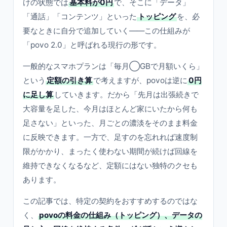
けの状態では
基本料が0円
で、そこに「データ」
「通話」「コンテンツ」といった
トッピング
を、必
要なときに自分で追加していく——この仕組みが
「povo 2.0」と呼ばれる現行の形です。
一般的なスマホプランは「毎月◯GBで月額いくら」
という
定額の引き算
で考えますが、povoは逆に
0円
に足し算
していきます。だから「先月は出張続きで
大容量を足した、今月はほとんど家にいたから何も
足さない」といった、月ごとの濃淡をそのまま料金
に反映できます。一方で、足すのを忘れれば速度制
限がかかり、まったく使わない期間が続けば回線を
維持できなくなるなど、定額にはない独特のクセも
あります。
この記事では、特定の契約をおすすめするのではな
く、
povoの料金の仕組み（トッピング）、データの