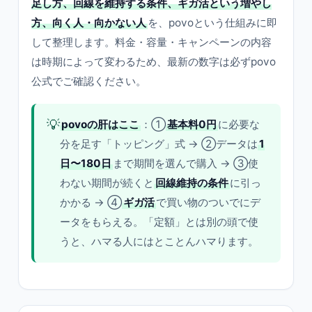
足し方、回線を維持する条件、ギガ活という増やし
方、向く人・向かない人
を、povoという仕組みに即
して整理します。料金・容量・キャンペーンの内容
は時期によって変わるため、最新の数字は必ずpovo
公式でご確認ください。
💡
povoの肝はここ
：①
基本料0円
に必要な
分を足す「トッピング」式 → ②データは
1
日〜180日
まで期間を選んで購入 → ③使
わない期間が続くと
回線維持の条件
に引っ
かかる → ④
ギガ活
で買い物のついでにデ
ータをもらえる。「定額」とは別の頭で使
うと、ハマる人にはとことんハマります。