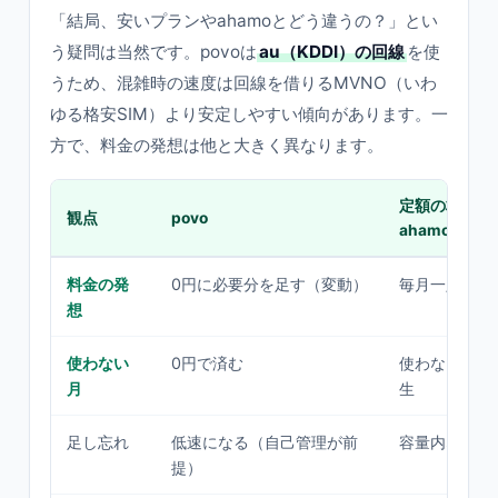
「結局、安いプランやahamoとどう違うの？」とい
う疑問は当然です。povoは
au（KDDI）の回線
を使
うため、混雑時の速度は回線を借りるMVNO（いわ
ゆる格安SIM）より安定しやすい傾向があります。一
方で、料金の発想は他と大きく異なります。
定額の格安SI
観点
povo
ahamo型
料金の発
0円に必要分を足す（変動）
毎月一定容量
想
使わない
0円で済む
使わなくても
月
生
足し忘れ
低速になる（自己管理が前
容量内なら自
提）