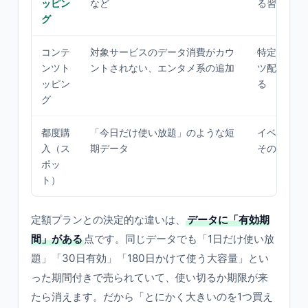
ッピン
など
る習慣があ
グ
コンテ
対象サービスのデータ消費がカウ
特定の動画
ンツト
ントされない、エンタメ系の追加
ツ配信を外
ッピン
る
グ
都度購
「今日だけ使い放題」のような短
イベントや
入（ス
期データ
その日だけ
ポッ
ト）
定額プランとの決定的な違いは、
データに「有効期
間」がある
点です。同じデータでも「1日だけ使い放
題」「30日有効」「180日かけて使う大容量」とい
った期間付きで売られていて、使い切るか期限が来
たら消えます。だから「とにかく大きいのを1つ買え