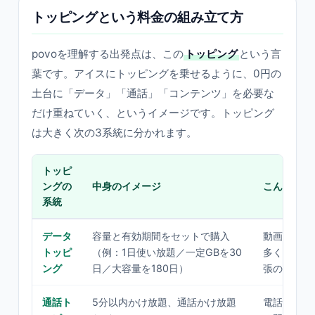
トッピングという料金の組み立て方
povoを理解する出発点は、この
トッピング
という言
葉です。アイスにトッピングを乗せるように、0円の
土台に「データ」「通話」「コンテンツ」を必要な
だけ重ねていく、というイメージです。トッピング
は大きく次の3系統に分かれます。
トッピ
ングの
中身のイメージ
こんなとき
系統
データ
容量と有効期間をセットで購入
動画・テザ
トッピ
（例：1日使い放題／一定GBを30
多く使う、
ング
日／大容量を180日）
張のスポッ
通話ト
5分以内かけ放題、通話かけ放題
電話を一定