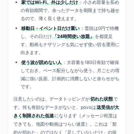
家ではWi-Fi、外は少しだけ
：小さめ容量を長め
の有効期間で。余ったデータを期限まで持ち越せ
るので、薄く長く使えます。
移動日・イベント日だけ重い
：普段は0円で待機
し、その日だけ
「24時間使い放題」
を都度足
す。動画もテザリングも気にせず使い切る運用に
向きます。
使う波が読めない人
：大容量を180日有効で確保
しておき、ペース配分しながら使う。月ごとの増
減に強い反面、計画的に消費しないと余らせがち
です。
注意したいのは、データトッピングが
切れた状態
で
す。何も有効なデータがないと、povoは
送受信が大
きく制限された低速
になります（メッセージ程度は
できても、地図や動画はつらい速度）。これは「契
約が切れた」のではなく「足していないだけ」の状