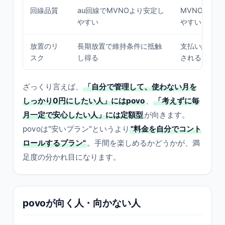
回線品質
au回線でMVNOより安定し
MVNOは混
やすい
やすい
放置のリ
長期放置で維持条件に抵触
支払い続ける
スク
し得る
される
ざっくり言えば、
「自分で管理して、使わない月を
しっかり0円にしたい人」にはpovo
、
「考えずに毎
月一定で安心したい人」には定額型
が向きます。
povoは"安いプラン"というより
"料金を自分でコント
ロールするプラン"
。手間を楽しめるかどうかが、満
足度の分かれ目になります。
povoが向く人・向かない人