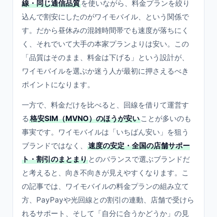
線・同じ通信品質
を使いながら、料金プランを絞り
込んで割安にしたのがワイモバイル、という関係で
す。だから昼休みの混雑時間帯でも速度が落ちにく
く、それでいて大手の本家プランよりは安い。この
「品質はそのまま、料金は下げる」という設計が、
ワイモバイルを選ぶか迷う人が最初に押さえるべき
ポイントになります。
一方で、料金だけを比べると、回線を借りて運営す
る
格安SIM（MVNO）のほうが安い
ことが多いのも
事実です。ワイモバイルは「いちばん安い」を狙う
ブランドではなく、
速度の安定・全国の店舗サポー
ト・割引のまとまり
とのバランスで選ぶブランドだ
と考えると、向き不向きが見えやすくなります。こ
の記事では、ワイモバイルの料金プランの組み立て
方、PayPayや光回線との割引の連動、店舗で受けら
れるサポート、そして「自分に合うかどうか」の見