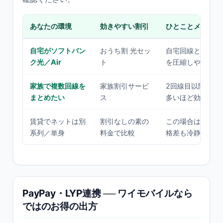
あなたの環境
効きやすい割引
ひとことメモ
自宅がソフトバン
おうち割 光セッ
自宅回線とのセッ
ク光／Air
ト
を圧縮しやすい
家族で複数回線を
家族割引サービ
2回線目以降が対
まとめたい
ス
多いほど効く
賃貸でネットは別
割引なしの素の
この場合は格安SI
系列／単身
料金で比較
格差も冷静に見る
PayPay・LYP連携 ── ワイモバイルなら
ではのお得の出方