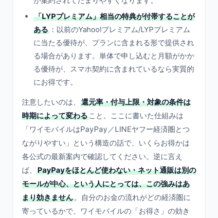
が集約されてたまりやすくなります。
「LYPプレミアム」相当の特典が付帯することが
ある
：以前のYahoo!プレミアム/LYPプレミアム
に当たる優待が、プランに含まれる形で提供され
る場合があります。単体で申し込むと月額がかか
る優待が、スマホ契約に含まれているなら実質的
にお得です。
注意したいのは、
還元率・付与上限・対象の条件は
時期によって変わる
こと。ここに書いた仕組みは
「ワイモバイルはPayPay／LINEヤフー経済圏とつ
ながりやすい」という構造の話で、いくらお得かは
各公式の最新案内で確認してください。逆に言え
ば、
PayPayをほとんど使わない・ネット通販は別の
モールが中心、という人にとっては、この強みはあ
まり効きません
。自分のお金の流れがどの経済圏に
寄っているかで、ワイモバイルの「お得さ」の効き