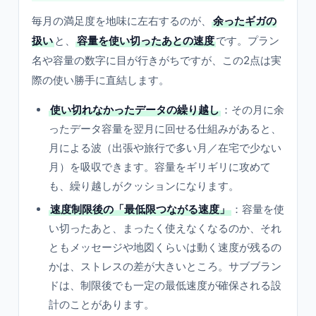
毎月の満足度を地味に左右するのが、
余ったギガの
扱い
と、
容量を使い切ったあとの速度
です。プラン
名や容量の数字に目が行きがちですが、この2点は実
際の使い勝手に直結します。
使い切れなかったデータの繰り越し
：その月に余
ったデータ容量を翌月に回せる仕組みがあると、
月による波（出張や旅行で多い月／在宅で少ない
月）を吸収できます。容量をギリギリに攻めて
も、繰り越しがクッションになります。
速度制限後の「最低限つながる速度」
：容量を使
い切ったあと、まったく使えなくなるのか、それ
ともメッセージや地図くらいは動く速度が残るの
かは、ストレスの差が大きいところ。サブブラン
ドは、制限後でも一定の最低速度が確保される設
計のことがあります。