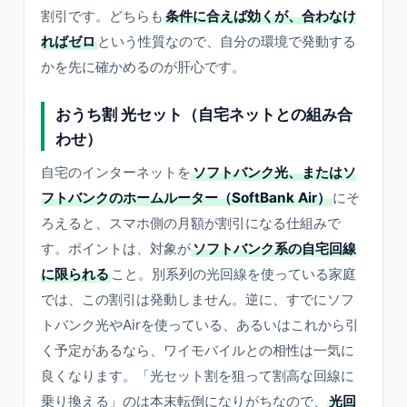
割引です。どちらも
条件に合えば効くが、合わなけ
ればゼロ
という性質なので、自分の環境で発動する
かを先に確かめるのが肝心です。
おうち割 光セット（自宅ネットとの組み合
わせ）
自宅のインターネットを
ソフトバンク光、またはソ
フトバンクのホームルーター（SoftBank Air）
にそ
ろえると、スマホ側の月額が割引になる仕組みで
す。ポイントは、対象が
ソフトバンク系の自宅回線
に限られる
こと。別系列の光回線を使っている家庭
では、この割引は発動しません。逆に、すでにソフ
トバンク光やAirを使っている、あるいはこれから引
く予定があるなら、ワイモバイルとの相性は一気に
良くなります。「光セット割を狙って割高な回線に
乗り換える」のは本末転倒になりがちなので、
光回