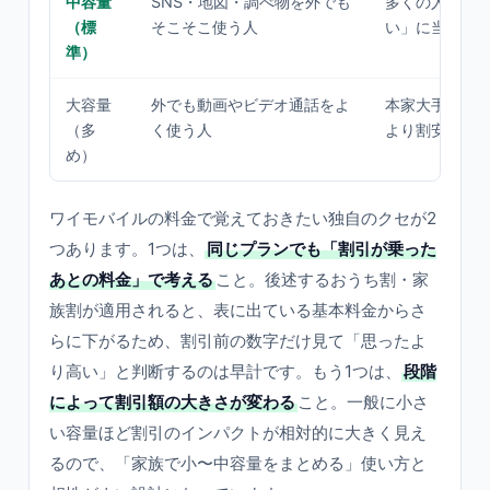
中容量
SNS・地図・調べ物を外でも
多くの人の「
（標
そこそこ使う人
い」に当たり
準）
大容量
外でも動画やビデオ通話をよ
本家大手の大
（多
く使う人
より割安に収
め）
ワイモバイルの料金で覚えておきたい独自のクセが2
つあります。1つは、
同じプランでも「割引が乗った
あとの料金」で考える
こと。後述するおうち割・家
族割が適用されると、表に出ている基本料金からさ
らに下がるため、割引前の数字だけ見て「思ったよ
り高い」と判断するのは早計です。もう1つは、
段階
によって割引額の大きさが変わる
こと。一般に小さ
い容量ほど割引のインパクトが相対的に大きく見え
るので、「家族で小〜中容量をまとめる」使い方と