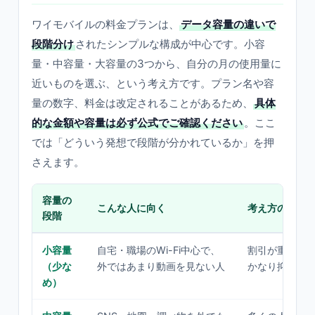
ワイモバイルの料金プランは、
データ容量の違いで
段階分け
されたシンプルな構成が中心です。小容
量・中容量・大容量の3つから、自分の月の使用量に
近いものを選ぶ、という考え方です。プラン名や容
量の数字、料金は改定されることがあるため、
具体
的な金額や容量は必ず公式でご確認ください
。ここ
では「どういう発想で段階が分かれているか」を押
さえます。
容量の
こんな人に向く
考え方のポイ
段階
小容量
自宅・職場のWi-Fi中心で、
割引が重なる
（少な
外ではあまり動画を見ない人
かなり抑えら
め）