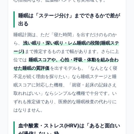
睡眠は「ステージ分け」までできるかで差が
出る
睡眠計測は、ただ「寝た時間」を出すだけのものか
ら、
浅い眠り・深い眠り・レム睡眠の段階(睡眠ステ
ージ)
まで推定するものまで幅があります。さらに上
位では
睡眠スコアや、心拍・呼吸・体動を組み合わ
せた睡眠の質評価
を出すモデルも。「なんとなく寝
不足が続く理由を探りたい」なら睡眠ステージと睡
眠スコアに対応した機種、「就寝・起床の記録さえ
取れればいい」ならシンプルな機種で十分です。い
ずれも推定値であり、医療的な睡眠検査の代わりに
はなりません。
血中酸素・ストレス(HRV)は「あると面白い
が過信しない」枠