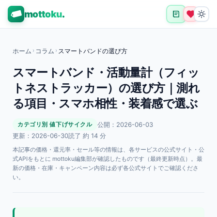
mottoku
.
ホーム
›
コラム
›
スマートバンドの選び方
スマートバンド・活動量計（フィッ
トネストラッカー）の選び方｜測れ
る項目・スマホ相性・装着感で選ぶ
公開：2026-06-03
カテゴリ別 値下げサイクル
更新：2026-06-30
読了 約 14 分
本記事の価格・還元率・セール等の情報は、各サービスの公式サイト・公
式APIをもとに mottoku編集部が確認したものです（最終更新時点）。最
新の価格・在庫・キャンペーン内容は必ず各公式サイトでご確認くださ
い。