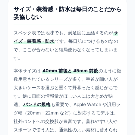
サイズ・装着感・防水は毎日のことだから
妥協しない
スペック表では地味でも、満足度に直結するのが
サ
イズ・装着感・防水
です。毎日肌につけるものなの
で、ここが合わないと結局使わなくなってしまいま
す。
本体サイズは
40mm 前後と 45mm 前後
のように複
数用意されているシリーズが多く、手首が細い人が
大きいケースを選ぶと重くて野暮ったく感じがちで
す。逆に画面の情報量がほしい人には大きめが快
適。
バンドの規格
も重要で、Apple Watch や汎用ラ
グ幅（20mm・22mm など）に対応するモデルは、
社外バンドへの交換肢が豊富です。蒸れやすい人や
スポーツで使う人は、通気性のよい素材に替えられ