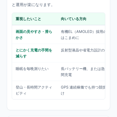
と運用が楽になります。
重視したいこと
向いている方向
画面の見やすさ・滑ら
有機EL（AMOLED）採用の高機
かさ
はこまめに
とにかく充電の手間を
反射型液晶や省電力設計の長バッ
減らす
睡眠を毎晩測りたい
長バッテリー機、または急速充電
間充電
登山・長時間アクティ
GPS 連続稼働でも持つ競技・ア
ビティ
け