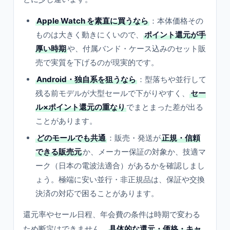
Apple Watch を素直に買うなら
：本体価格その
ものは大きく動きにくいので、
ポイント還元が手
厚い時期
や、付属バンド・ケース込みのセット販
売で実質を下げるのが現実的です。
Android・独自系を狙うなら
：型落ちや並行して
残る前モデルが大型セールで下がりやすく、
セー
ル×ポイント還元の重なり
でまとまった差が出る
ことがあります。
どのモールでも共通
：販売・発送が
正規・信頼
できる販売元
か、メーカー保証の対象か、技適マ
ーク（日本の電波法適合）があるかを確認しまし
ょう。極端に安い並行・非正規品は、保証や交換
決済の対応で困ることがあります。
還元率やセール日程、年会費の条件は時期で変わる
ため断定はできません。
具体的な還元・価格・キャ