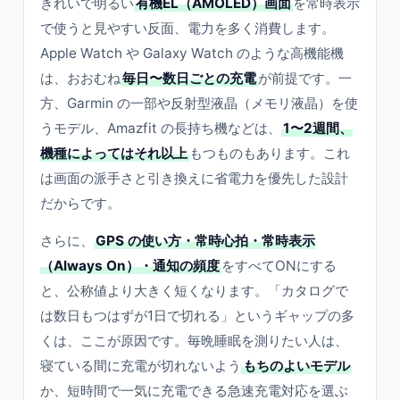
きれいで明るい
有機EL（AMOLED）画面
を常時表示
で使うと見やすい反面、電力を多く消費します。
Apple Watch や Galaxy Watch のような高機能機
は、おおむね
毎日〜数日ごとの充電
が前提です。一
方、Garmin の一部や反射型液晶（メモリ液晶）を使
うモデル、Amazfit の長持ち機などは、
1〜2週間、
機種によってはそれ以上
もつものもあります。これ
は画面の派手さと引き換えに省電力を優先した設計
だからです。
さらに、
GPS の使い方・常時心拍・常時表示
（Always On）・通知の頻度
をすべてONにする
と、公称値より大きく短くなります。「カタログで
は数日もつはずが1日で切れる」というギャップの多
くは、ここが原因です。毎晩睡眠を測りたい人は、
寝ている間に充電が切れないよう
もちのよいモデル
か、短時間で一気に充電できる急速充電対応を選ぶ