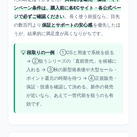
ンペーン条件は、購入前に各ECサイト・各公式ペー
ジで必ずご確認ください
。長く使う前提なら、目先
の数百円より
保証とサポートの安心感
を優先したほ
うが、結果的に満足度が高くなりがちです。
💡
段取りの一例
：①OSと用途で系統を絞る
→ ②狙うシリーズの「直前世代」を候補に
入れる → ③秋の新型発表後や大型セール・
ポイント還元の時期を待つ → ④正規販売・
保証・技適を確認して決める。新作の発売
が近いなら、あえて一世代前を狙うのも有
効です。