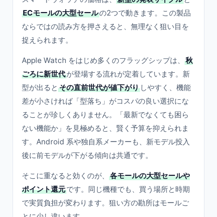
ECモールの大型セール
の2つで動きます。この製品
ならではの読み方を押さえると、無理なく狙い目を
捉えられます。
Apple Watch をはじめ多くのフラッグシップは、
秋
ごろに新世代
が登場する流れが定着しています。新
型が出ると
その直前世代が値下がり
しやすく、機能
差が小さければ「型落ち」がコスパの良い選択にな
ることが珍しくありません。「最新でなくても困ら
ない機能か」を見極めると、賢く予算を抑えられま
す。Android 系や独自系メーカーも、新モデル投入
後に前モデルが下がる傾向は共通です。
そこに重なると効くのが、
各モールの大型セールや
ポイント還元
です。同じ機種でも、買う場所と時期
で実質負担が変わります。狙い方の勘所はモールご
とに少し違います。