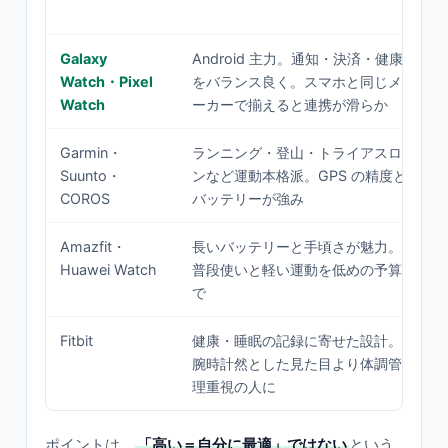
Galaxy
Android 主力。通知・決済・健康
Watch・Pixel
をバランス良く。スマホと同じメ
Watch
ーカーで揃えると連携が滑らか
Garmin・
ランニング・登山・トライアスロ
Suunto・
ンなど運動本格派。GPS の精度と
COROS
バッテリーが強み
Amazfit・
長いバッテリーと手頃さが魅力。
Huawei Watch
普段使いと軽い運動を低めの予算
で
Fitbit
健康・睡眠の記録に寄せた設計。
腕時計然とした見た目より体調管
理重視の人に
ポイントは、
「高い＝自分に最適」ではない
という