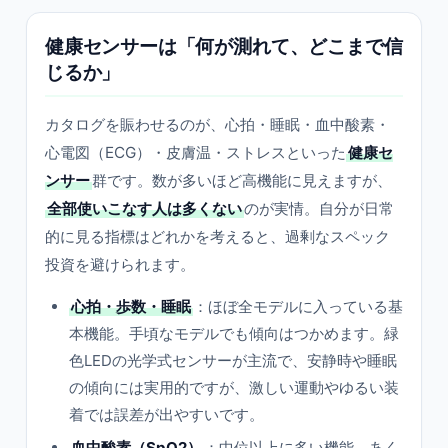
健康センサーは「何が測れて、どこまで信
じるか」
カタログを賑わせるのが、心拍・睡眠・血中酸素・
心電図（ECG）・皮膚温・ストレスといった
健康セ
ンサー
群です。数が多いほど高機能に見えますが、
全部使いこなす人は多くない
のが実情。自分が日常
的に見る指標はどれかを考えると、過剰なスペック
投資を避けられます。
心拍・歩数・睡眠
：ほぼ全モデルに入っている基
本機能。手頃なモデルでも傾向はつかめます。緑
色LEDの光学式センサーが主流で、安静時や睡眠
の傾向には実用的ですが、激しい運動やゆるい装
着では誤差が出やすいです。
血中酸素（SpO2）
：中位以上に多い機能。あく