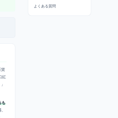
よくある質問
百貨
口紅
う」
るも
遇、
ま