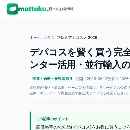
mottoku
.
日々のお得情報
ホーム
›
コラム
›
プレミアムコスメ 2026
デパコスを賢く買う完全
ンター活用・並行輸入
公開：2026-05-17
更新：2026-
健康・医療・美容深掘り
本記事の価格・還元率・セール等の情報は、各サービスの公式サイト
在庫・キャンペーン内容は必ず各公式サイトでご確認ください
この記事のポイント
高価格帯の化粧品(デパコス)をお得に買うコツ