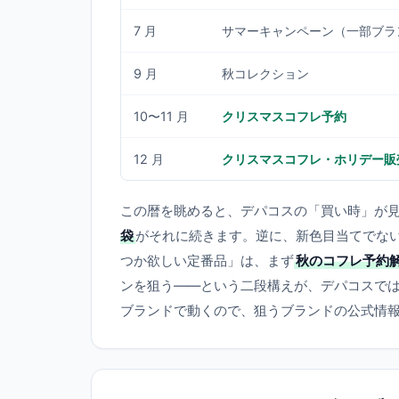
7 月
サマーキャンペーン（一部ブラ
9 月
秋コレクション
10〜11 月
クリスマスコフレ予約
12 月
クリスマスコフレ・ホリデー販
この暦を眺めると、デパコスの「買い時」が
袋
がそれに続きます。逆に、新色目当てでな
つか欲しい定番品」は、まず
秋のコフレ予約
ンを狙う——という二段構えが、デパコスで
ブランドで動くので、狙うブランドの公式情