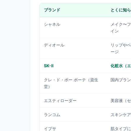
ブランド
とくに知ら
シャネル
メイク〜フ
イン
ディオール
リップやベ
ージ
SK-II
化粧水（エ
クレ・ド・ポー ボーテ（資生
国内ブラン
堂）
エスティローダー
美容液（セ
ランコム
スキンケア
イプサ
肌タイプに