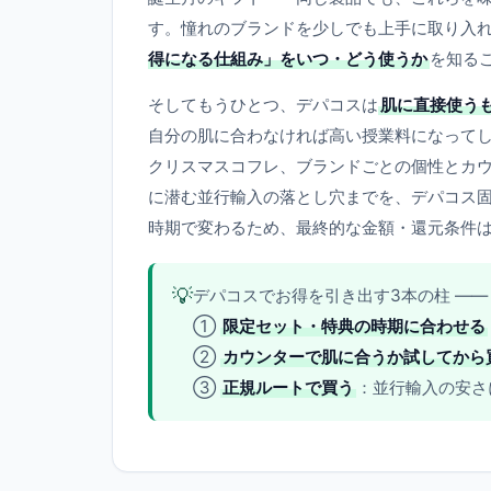
す。憧れのブランドを少しでも上手に取り入
得になる仕組み」をいつ・どう使うか
を知る
そしてもうひとつ、デパコスは
肌に直接使う
自分の肌に合わなければ高い授業料になって
クリスマスコフレ、ブランドごとの個性とカ
に潜む並行輸入の落とし穴までを、デパコス
時期で変わるため、最終的な金額・還元条件
💡
デパコスでお得を引き出す3本の柱 ——
①
限定セット・特典の時期に合わせる
②
カウンターで肌に合うか試してから
③
正規ルートで買う
：並行輸入の安さ