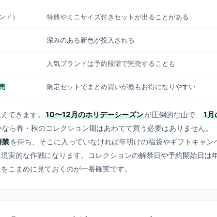
ンド）
特典やミニサイズ付きセットが出ることがある
深みのある新色が投入される
人気ブランドは予約段階で完売することも
売
限定セットでまとめ買いが最もお得になりやすい
見えてきます。
10〜12月のホリデーシーズン
が圧倒的な山で、
1月
いなら春・秋のコレクション期はあわてて買う必要はありません。
解禁
を待ち、そこに入っていなければ年明けの福袋やギフトキャン
は現実的な作戦になります。コレクションの解禁日や予約開始日は
報をこまめに見ておくのが一番確実です。