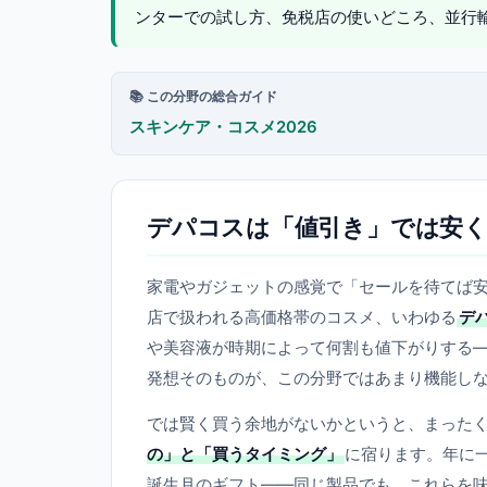
ンターでの試し方、免税店の使いどころ、並行
📚 この分野の総合ガイド
スキンケア・コスメ2026
デパコスは「値引き」では安く
家電やガジェットの感覚で「セールを待てば
店で扱われる高価格帯のコスメ、いわゆる
デ
や美容液が時期によって何割も値下がりする
発想そのものが、この分野ではあまり機能し
では賢く買う余地がないかというと、まった
の」と「買うタイミング」
に宿ります。年に
誕生月のギフト——同じ製品でも、これらを