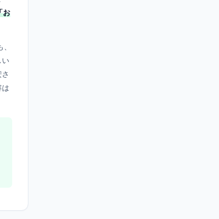
「お
も、
しい
安さ
容は