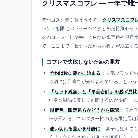
クリスマスコフレ — 一年で
デパコスを賢く買ううえで、
クリスマスコフ
ンケアを限定パッケージにまとめた特別セッ
そのコフレでしか手に入らない限定色や限定
で、ここまで「セットだからお得」が成立す
コフレで失敗しないための見方
予約は秋に静かに始まる
：人気ブランドの
ぶ頃には目当てが売り切れている、という
「セット総額」と「単品合計」を必ず見比
中身を単品換算して判断するのが冷静。フ
限定色・限定処方かどうかを確認
：通常ラ
値が変わる。コレクター性のある限定品は
使い切れる量かを冷静に
：豪華に見えても
く「ふだん使うか」で選ぶと後悔しない。