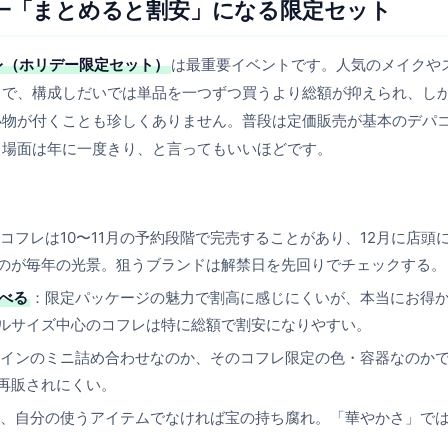
唯一「まとめると割安」になる限定セット
レ（ホリデー限定セット）
は最重要イベントです。人気のメイクや
トで、構成しだいでは単品を一つずつ買うより総額が抑えられ、し
小物が付くことも珍しくありません。普段は定価販売が基本のデパ
る場面は年に一度きり、と言ってもいいほどです。
コフレは10〜11月の予約段階で完売することがあり、12月に店頭
のが毎年の光景。狙うブランドは解禁日を先回りでチェックする。
べる
：限定パッケージの魅力で割高に感じにくいが、本当にお得
ルサイズ中心のコフレは特に総額で割安になりやすい。
インのミニ詰め合わせなのか、そのコフレ限定の色・容器なのか
再販されにくい。
、自分の使うアイテムでなければ宝の持ち腐れ。「華やかさ」で