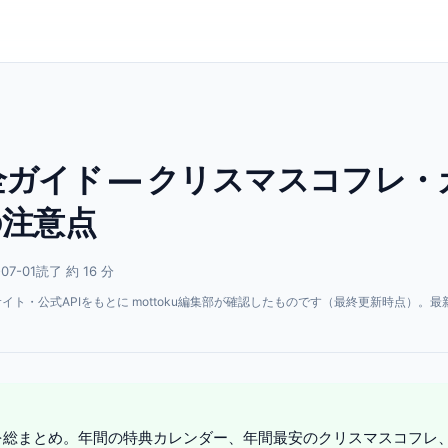
ガイド — クリスマスコフレ・
の注意点
07-01
読了 約 16 分
・公式APIをもとに mottoku編集部が確認したものです（最終更新時点）。最
。
を総まとめ。年間の特典カレンダー、年間最安のクリスマスコフレ