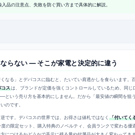
輸入品の注意点、失敗を防ぐ買い方まで具体的に解説。
ならない — そこが家電と決定的に違う
安くなる」とデパコスに臨むと、たいてい肩透かしを食らいます。
パコス
は、ブランドが定価を強くコントロールしているため、同じ
——という売り方を基本的にしません。だから「最安値の瞬間を狙
ないのです。
く逆です。デパコスの世界では、お得さは値札ではなく
「付いてく
一度の限定セット、購入特典のノベルティ、会員ランクで変わる優
味方につけるかどうかで手元に残る量や付属品が大きく変わってき