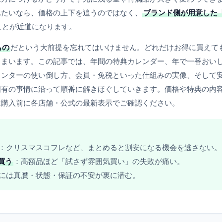
れたいなら、価格の上下を追うのではなく、
ブランド側が用意した
ことが近道になります。
もの
だという大前提を忘れてはいけません。どれだけお得に買えて
しまいます。この記事では、年間の特典カレンダー、年で一番おい
ウンターの使い倒し方、会員・免税といった仕組みの実像、そして
固有の事情に沿って順番に解きほぐしていきます。価格や特典の内
は購入前に各店舗・公式の最新表示でご確認ください。
：クリスマスコフレなど、まとめると割安になる機会を逃さない。
買う
：高額品ほど「試さず雰囲気買い」の失敗が痛い。
には真贋・状態・保証の不安が裏に潜む。