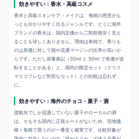
効きやすい：香水・高級コスメ
香水と高級スキンケア・メイクは、免税の恩恵がも
っとも分かりやすく出るジャンルです。とくに海外
ブランドの香水は、国内定価から二割前後安く見え
ることも珍しくありません。理由は単純で、香りも
のは原価に対して税や流通マージンの比率が高いか
らです。ただし容量表記（30ml と 50ml で単価が逆
転することがある）と、国内の限定セット（クリス
マスコフレなど割安なセット）との比較は忘れず
に。
効きやすい：海外のチョコ・菓子・酒
渡航先でしか流通していない菓子やローカルの酒
は、そもそも国内に正規ルートがないため、現地価
格＋免税で買うのが一番安く確実です。比較対象が
国内に存在しないので「得かどうか」で迷う必要が