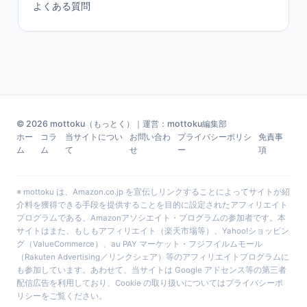
よくある質問
© 2026 mottoku（もっとく）｜運営：mottoku編集部
ホー
コラ
当サイトについ
お問い合わ
プライバシーポリシ
免責事
ム
ム
て
せ
ー
項
※ mottoku は、Amazon.co.jp を宣伝しリンクすることによってサイトが紹
介料を獲得できる手段を提供することを目的に設定されたアフィリエイト
プログラムである、Amazonアソシエイト・プログラムの参加者です。本
サイトはまた、もしもアフィリエイト（楽天市場等）、Yahoo!ショッピン
グ（ValueCommerce）、au PAY マーケット・フジフイルムモール
（Rakuten Advertising／リンクシェア）等のアフィリエイトプログラムに
も参加しています。あわせて、当サイトは Google アドセンス等の第三者
配信広告を利用しており、Cookie の取り扱いについては
プライバシーポ
リシー
をご覧ください。