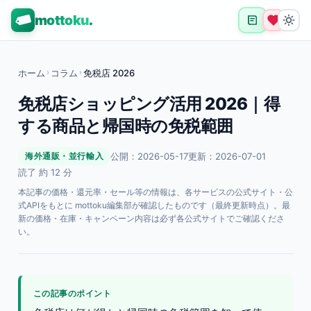
mottoku
.
ホーム
›
コラム
›
免税店 2026
免税店ショッピング活用 2026｜得
する商品と帰国時の免税範囲
公開：2026-05-17
更新：2026-07-01
海外通販・並行輸入
読了 約 12 分
本記事の価格・還元率・セール等の情報は、各サービスの公式サイト・公
式APIをもとに mottoku編集部が確認したものです（最終更新時点）。最
新の価格・在庫・キャンペーン内容は必ず各公式サイトでご確認くださ
い。
この記事のポイント