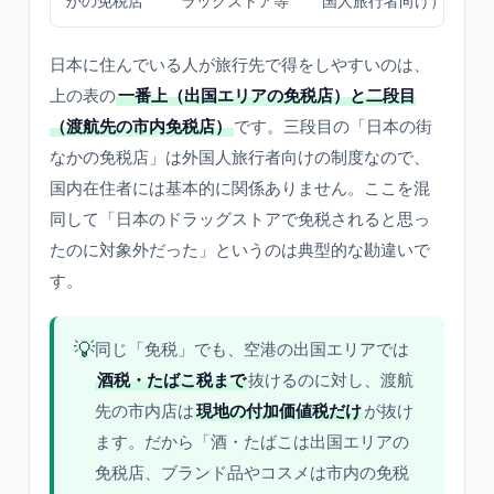
かの免税店
ラッグストア等
国人旅行者向け）
日本に住んでいる人が旅行先で得をしやすいのは、
上の表の
一番上（出国エリアの免税店）と二段目
（渡航先の市内免税店）
です。三段目の「日本の街
なかの免税店」は外国人旅行者向けの制度なので、
国内在住者には基本的に関係ありません。ここを混
同して「日本のドラッグストアで免税されると思っ
たのに対象外だった」というのは典型的な勘違いで
す。
💡
同じ「免税」でも、空港の出国エリアでは
酒税・たばこ税まで
抜けるのに対し、渡航
先の市内店は
現地の付加価値税だけ
が抜け
ます。だから「酒・たばこは出国エリアの
免税店、ブランド品やコスメは市内の免税