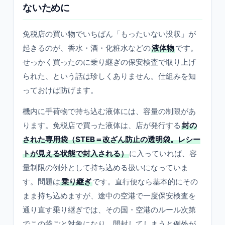
ないために
免税店の買い物でいちばん「もったいない没収」が
起きるのが、香水・酒・化粧水などの
液体物
です。
せっかく買ったのに乗り継ぎの保安検査で取り上げ
られた、という話は珍しくありません。仕組みを知
っておけば防げます。
機内に手荷物で持ち込む液体には、容量の制限があ
ります。免税店で買った液体は、店が発行する
封の
された専用袋（STEB＝改ざん防止の透明袋。レシー
トが見える状態で封入される）
に入っていれば、容
量制限の例外として持ち込める扱いになっていま
す。問題は
乗り継ぎ
です。直行便なら基本的にその
まま持ち込めますが、途中の空港で一度保安検査を
通り直す乗り継ぎでは、その国・空港のルール次第
でこの袋ごと対象になり、開封してしまうと例外が