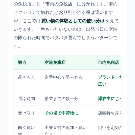
の免税店」と「市内の免税店」に分かれます。前の
セクションで触れたとおり引かれる税は違います
が、ここでは
買い物の体験としての使い分け
を見て
いきます。一番もったいないのは、出発当日に空港
の限られた時間でバタバタ選んでしまうパターンで
す。
観点
空港免税店
市内免税店
品ぞろえ
定番中心で限られる
ブランド・サイズ
広い
選ぶ時間
搭乗までの数十分
滞在中にじっくり
受け取り
その場で手荷物に
店頭持ち帰り or 
向く買い
出発直前の追加・買い
狙いを定めた本命
物
忘れ