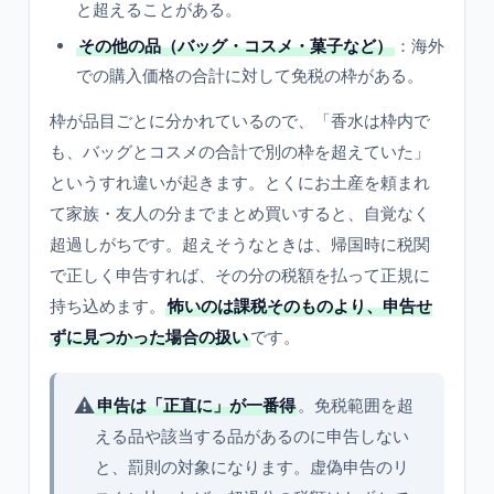
と超えることがある。
その他の品（バッグ・コスメ・菓子など）
：海外
での購入価格の合計に対して免税の枠がある。
枠が品目ごとに分かれているので、「香水は枠内で
も、バッグとコスメの合計で別の枠を超えていた」
というすれ違いが起きます。とくにお土産を頼まれ
て家族・友人の分までまとめ買いすると、自覚なく
超過しがちです。超えそうなときは、帰国時に税関
で正しく申告すれば、その分の税額を払って正規に
持ち込めます。
怖いのは課税そのものより、申告せ
ずに見つかった場合の扱い
です。
⚠️
申告は「正直に」が一番得
。免税範囲を超
える品や該当する品があるのに申告しない
と、罰則の対象になります。虚偽申告のリ