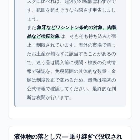
スクに比べれば、超過分の税額はわずかで
す。範囲を超えそうなら隠さず申告しまし
ょう。
また
象牙などワシントン条約の対象、肉製
品など検疫対象
は、そもそも持ち込みが禁
止・制限されています。海外の市場で買っ
たお土産が知らずに該当することがあるの
で、迷う品は購入前に税関・検疫の公式情
報で確認を。免税範囲の具体的な数量・金
額は制度改正で変わるため、最新は税関の
公式情報で確認してください。最終的な判
断は税関が行います。
液体物の落とし穴 — 乗り継ぎで没収され