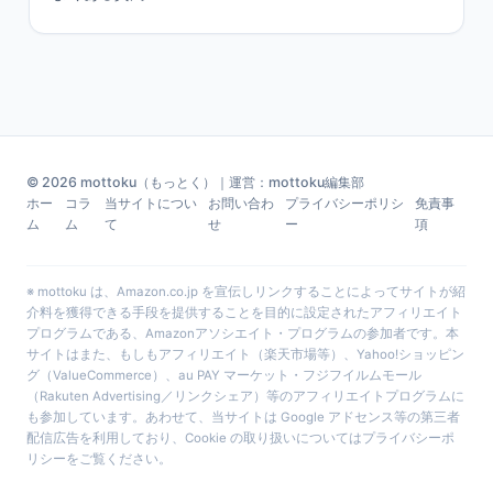
© 2026 mottoku（もっとく）｜運営：mottoku編集部
ホー
コラ
当サイトについ
お問い合わ
プライバシーポリシ
免責事
ム
ム
て
せ
ー
項
※ mottoku は、Amazon.co.jp を宣伝しリンクすることによってサイトが紹
介料を獲得できる手段を提供することを目的に設定されたアフィリエイト
プログラムである、Amazonアソシエイト・プログラムの参加者です。本
サイトはまた、もしもアフィリエイト（楽天市場等）、Yahoo!ショッピン
グ（ValueCommerce）、au PAY マーケット・フジフイルムモール
（Rakuten Advertising／リンクシェア）等のアフィリエイトプログラムに
も参加しています。あわせて、当サイトは Google アドセンス等の第三者
配信広告を利用しており、Cookie の取り扱いについては
プライバシーポ
リシー
をご覧ください。