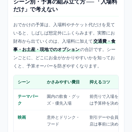
シーン別・予算の組み立て方 ── 「入場料
だけ」で考えない
おでかけの予算は、入場料やチケット代だけを見て
いると、しばしば想定外にふくらみます。実際にお
財布から出ていくのは、入場料に加えて
交通費・食
事・お土産・現地でのオプション
の合計です。シー
ンごとに、どこにお金がかかりやすいかを知ってお
くと、予算オーバーを防ぎやすくなります。
シーン
かさみやすい費目
抑えるコツ
テーマパー
園内の飲食・グッ
前売りで入場を確保し
ク
ズ・優先入場
は予算枠を決めておく
映画
意外とドリンク・
割引デーや会員価格を
フード
店は事前に決め打ち