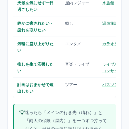
天候を気にせず一日
屋内レジャー
水族館
・
映画
過ごしたい
静かに癒されたい・
癒し
温泉施設
疲れを取りたい
気軽に盛り上がりた
エンタメ
カラオケ
い
推しを生で応援した
音楽・ライブ
ライブハウス
い
コンサート
計画はおまかせで遠
ツアー
バスツアー
出したい
💡
迷ったら「メインの行き先（晴れ）」と
「雨天の保険（屋内）」を一つずつ持って
おくと、当日の天気に振り回されません。