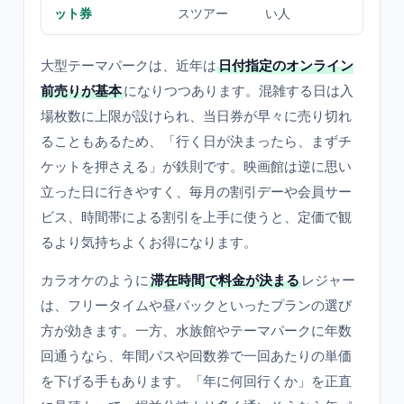
ット券
スツアー
い人
大型テーマパークは、近年は
日付指定のオンライン
前売りが基本
になりつつあります。混雑する日は入
場枚数に上限が設けられ、当日券が早々に売り切れ
ることもあるため、「行く日が決まったら、まずチ
ケットを押さえる」が鉄則です。映画館は逆に思い
立った日に行きやすく、毎月の割引デーや会員サー
ビス、時間帯による割引を上手に使うと、定価で観
るより気持ちよくお得になります。
カラオケのように
滞在時間で料金が決まる
レジャー
は、フリータイムや昼パックといったプランの選び
方が効きます。一方、水族館やテーマパークに年数
回通うなら、年間パスや回数券で一回あたりの単価
を下げる手もあります。「年に何回行くか」を正直