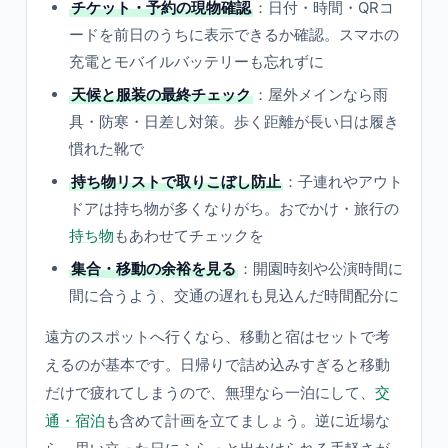
チケット・予約の現物確認
：日付・時間・QRコ
ードを前日のうちに表示できるか確認。スマホの
充電とモバイルバッテリーも忘れずに
天候と服装の最終チェック
：屋外メインなら雨
具・防寒・日差し対策。歩く距離が長い日は履き
慣れた靴で
持ち物リストで取りこぼし防止
：子連れやアウト
ドアは持ち物が多くなりがち。おでかけ・旅行の
持ち物
もあわせてチェックを
集合・移動の余裕を見る
：開園時刻や公演時間に
間に合うよう、交通の遅れも見込んだ時間配分に
遠方のスポットへ行くなら、移動と宿はセットで考
えるのが基本です。日帰りで詰め込みすぎると移動
だけで疲れてしまうので、無理なら一泊にして、
交
通・宿泊
も含めて計画を立てましょう。逆に近場な