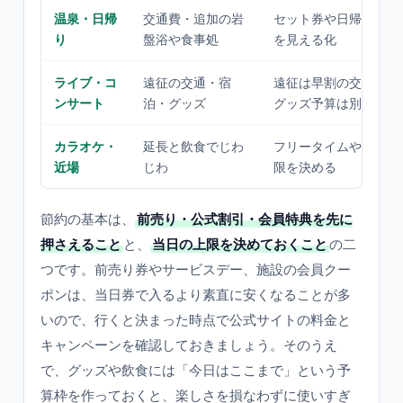
温泉・日帰
交通費・追加の岩
セット券や日帰りパッ
り
盤浴や食事処
を見える化
ライブ・コ
遠征の交通・宿
遠征は早割の交通・宿
ンサート
泊・グッズ
グッズ予算は別枠で
カラオケ・
延長と飲食でじわ
フリータイムや時間パ
近場
じわ
限を決める
節約の基本は、
前売り・公式割引・会員特典を先に
押さえること
と、
当日の上限を決めておくこと
の二
つです。前売り券やサービスデー、施設の会員クー
ポンは、当日券で入るより素直に安くなることが多
いので、行くと決まった時点で公式サイトの料金と
キャンペーンを確認しておきましょう。そのうえ
で、グッズや飲食には「今日はここまで」という予
算枠を作っておくと、楽しさを損なわずに使いすぎ