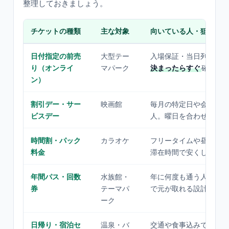
整理しておきましょう。
チケットの種類
主な対象
向いている人・狙いどこ
日付指定の前売
大型テー
入場保証・当日列回避。
り（オンライ
マパーク
決まったらすぐ
確保し
ン）
割引デー・サー
映画館
毎月の特定日や会員価格
ビスデー
人。曜日を合わせられる
時間割・パック
カラオケ
フリータイムや昼の時間
料金
滞在時間で安くしたい人
年間パス・回数
水族館・
年に何度も通う人。1〜
券
テーマパ
で元が取れる設計も
ーク
日帰り・宿泊セ
温泉・バ
交通や食事込みで手間な