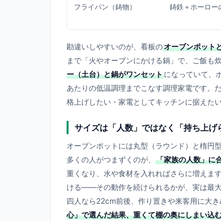
フライパン（鋳物）
鋳鉄＋ホーロー
勘違いしやすいのが、看板の
オーブンポット
まで「火やオーブンにかける鍋」で、ご飯も
ー（土台）と鍋がワンセット
になっていて、
あたりの低温調理までこなす調理家電です。
格上げしたい・家電としてキッチンに据えた
サイズは「人数」ではなく「持ち上げ
オーブンポットには丸型（ラウンド）と楕円型
多くの人がつまずくのが、
「家族の人数」に
重くなり、水や食材を入れればさらに増えま
ける——その動作を続けられるかが、実は最大
四人なら22cm前後、作り置きや来客用に大き
心」で選んだ結果、重くて棚の奥にしまい込