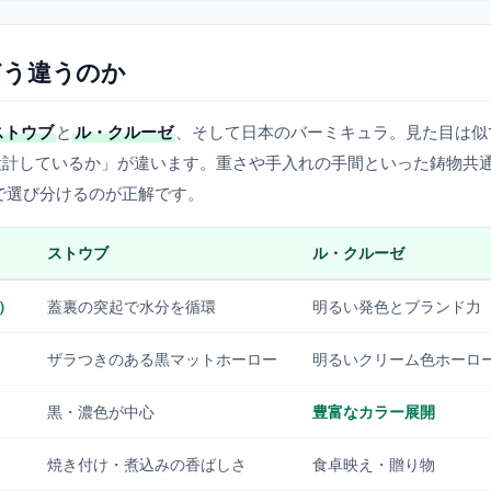
どう違うのか
ストウブ
と
ル・クルーゼ
、そして日本のバーミキュラ。見た目は似
設計しているか」が違います。重さや手入れの手間といった鋳物共
で選び分けるのが正解です。
ストウブ
ル・クルーゼ
）
蓋裏の突起で水分を循環
明るい発色とブランド力
ザラつきのある黒マットホーロー
明るいクリーム色ホーロ
黒・濃色が中心
豊富なカラー展開
焼き付け・煮込みの香ばしさ
食卓映え・贈り物