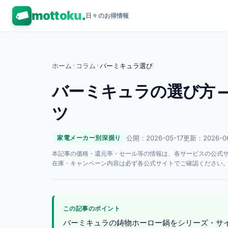
mottoku
.
日々のお得情報
ホーム
›
コラム
›
バーミキュラ選び
バーミキュラの選び方 
ツ
公開：2026-05-17
更新：2026-0
家電メーカー別深掘り
本記事の価格・還元率・セール等の情報は、各サービスの公式サイト
在庫・キャンペーン内容は必ず各公式サイトでご確認ください
この記事のポイント
バーミキュラの鋳物ホーロー鍋をシリーズ・サ