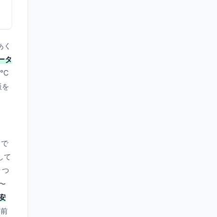
あく
ータ
5℃
飯を
こで
して
りつ
〜
安
m前