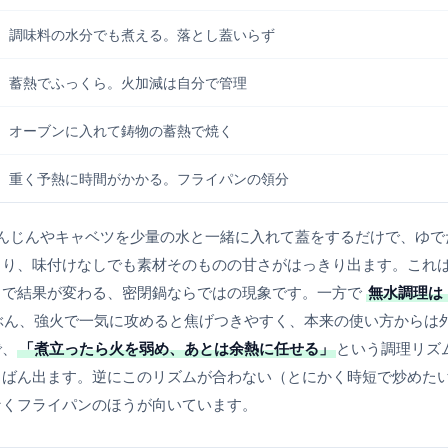
調味料の水分でも煮える。落とし蓋いらず
蓄熱でふっくら。火加減は自分で管理
オーブンに入れて鋳物の蓄熱で焼く
重く予熱に時間がかかる。フライパンの領分
んじんやキャベツを少量の水と一緒に入れて蓋をするだけで、ゆで
まり、味付けなしでも素材そのものの甘さがはっきり出ます。これ
とで結果が変わる、密閉鍋ならではの現象です。一方で
無水調理は
ぶん、強火で一気に攻めると焦げつきやすく、本来の使い方からは
で、
「煮立ったら火を弱め、あとは余熱に任せる」
という調理リズ
ちばん出ます。逆にこのリズムが合わない（とにかく時短で炒めた
なくフライパンのほうが向いています。