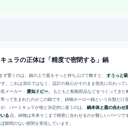
キュラの正体は「精度で密閉する」鍋
ってまず驚くのは、鍋の上で蓋をそっと持ち上げて離すと、
すうっと吸
です。これは演出ではなく、設計の核心がそのまま指先に伝わって
鋳造メーカー・
愛知ドビー
。もともと船舶部品などをつくってきた
ち寄って生まれたのがこの鍋です。鋳物ホーロー鍋という分類だけ
すが、バーミキュラが他と決定的に違うのは、
鍋本体と蓋の合わせ
でいる
点。鋳物は本来そこまで精密に合わせるのが難しいパーツで
ほぼ隙間のない密閉を実現しています。