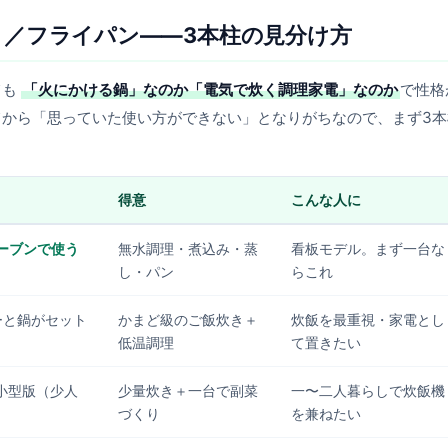
／フライパン——3本柱の見分け方
ても
「火にかける鍋」なのか「電気で炊く調理家電」なのか
で性格
から「思っていた使い方ができない」となりがちなので、まず3本
得意
こんな人に
オーブンで使う
無水調理・煮込み・蒸
看板モデル。まず一台な
し・パン
らこれ
ターと鍋がセット
かまど級のご飯炊き＋
炊飯を最重視・家電とし
低温調理
て置きたい
小型版（少人
少量炊き＋一台で副菜
一〜二人暮らしで炊飯機
づくり
を兼ねたい