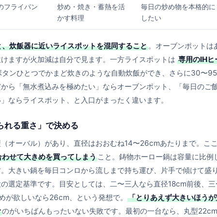
のフライパン
炒め・焼き・蓄熱を活
毎日の炒め物を本格的に
かす料理
したい
と、炊飯器に近いライスポットを混同すること
。オーブンポットは
炊けますが火加減は自分で見ます。一方ライスポットは
専用のIHヒ
ボタンひとつでかまど炊きのような自動炊飯ができ、さらに30〜9
だから「無水煮込みを極めたい」ならオーブンポット、「毎日のご
い」ならライスポット、と入口がまったく違います。
られる重さ」で決める
（オーバル）があり、直径はおおむね14〜26cmあたりまで。こ
合わせて大きめを買ってしまう
こと。鋳物ホーロー鍋は容量に比例
す。大きい鍋を毎日コンロから流しまで持ち運び、片手で傾けて盛
の選定基準です。目安としては、二〜三人なら直径18cm前後、三
めが欲しいなら26cm、という発想で。
「とりあえず大きいほうが
む
のがいちばんもったいない失敗です。最初の一台なら、丸型22c