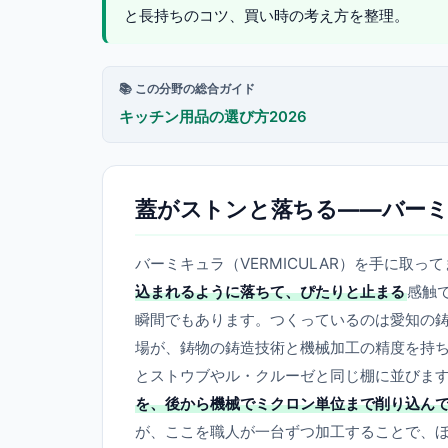
と長持ちのコツ、買い時の考え方を整理。
📚 この分野の総合ガイド
キッチン用品の選び方2026
蓋がストンと落ちる——バーミ
バーミキュラ（VERMICULAR）を手に取
込まれるように落ちて、ぴたりと止まる
感触
瞬間でもあります。つくっているのは愛知の
場が、鋳物の鋳造技術と機械加工の精度を持
とストウブやル・クルーゼと同じ棚に並びま
を、後から機械でミクロン単位まで削り込ん
が、ここを職人が一台ずつ加工することで、