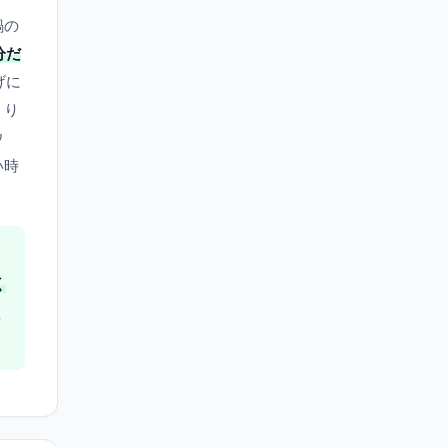
鍋の
分だ
げに
くり
ウ
い時
く
え