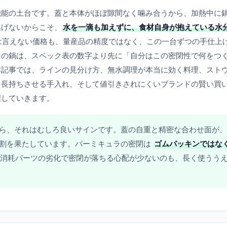
機能の土台です。蓋と本体がほぼ隙間なく噛み合うから、加熱中に
逃げないからこそ、
水を一滴も加えずに、食材自身が抱えている水
は言えない価格も、量産品の精度ではなく、この一台ずつの手仕上
この鍋は、スペック表の数字より先に「自分はこの密閉性で何をつ
本記事では、ラインの見分け方、無水調理が本当に効く料理、スト
を長持ちさせる手入れ、そして値引きされにくいブランドの賢い買
理していきます。
ら、それはむしろ良いサインです。蓋の自重と精密な合わせ面が、
割を果たしています。バーミキュラの密閉は
ゴムパッキンではな
消耗パーツの劣化で密閉が落ちる心配が少ないのも、長く使うう