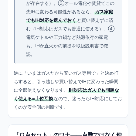
が存在する）。③オール電化や賃貸でこの
先IHに変わる可能性があるなら、
ガス家庭
でもIH対応を選んでおく
と買い替えずに済
む（IH対応はガスでも普通に使える）。④
電気ケトルや圧力鍋など熱源依存の家電
も、IHか直火かの前提を取扱説明書で確
認。
逆に「いまはガスだから安いガス専用で」と決め打
ちすると、引っ越しや買い替えでIHに変わった瞬間
に全部使えなくなります。
IH対応はガスでも問題な
く使える=上位互換
なので、迷ったらIH対応にしてお
くのが安全側の判断です。
「○点セット」のワナ——点数ではなく使