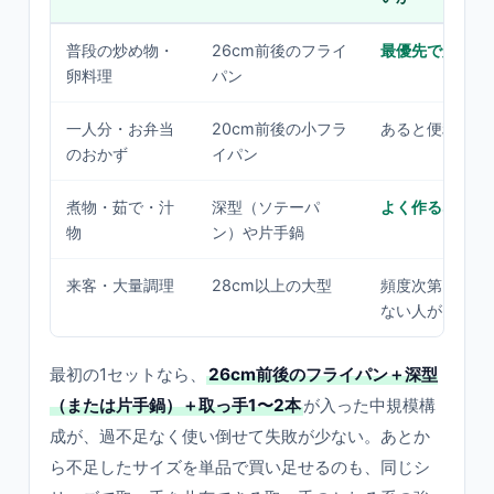
普段の炒め物・
26cm前後のフライ
最優先で必須
卵料理
パン
一人分・お弁当
20cm前後の小フラ
あると便利
のおかず
イパン
煮物・茹で・汁
深型（ソテーパ
よく作るなら必
物
ン）や片手鍋
来客・大量調理
28cm以上の大型
頻度次第。なく
ない人が多い
最初の1セットなら、
26cm前後のフライパン＋深型
（または片手鍋）＋取っ手1〜2本
が入った中規模構
成が、過不足なく使い倒せて失敗が少ない。あとか
ら不足したサイズを単品で買い足せるのも、同じシ