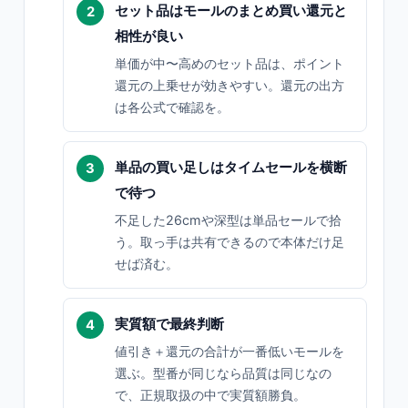
セット品はモールのまとめ買い還元と
相性が良い
単価が中〜高めのセット品は、ポイント
還元の上乗せが効きやすい。還元の出方
は各公式で確認を。
単品の買い足しはタイムセールを横断
で待つ
不足した26cmや深型は単品セールで拾
う。取っ手は共有できるので本体だけ足
せば済む。
実質額で最終判断
値引き＋還元の合計が一番低いモールを
選ぶ。型番が同じなら品質は同じなの
で、正規取扱の中で実質額勝負。