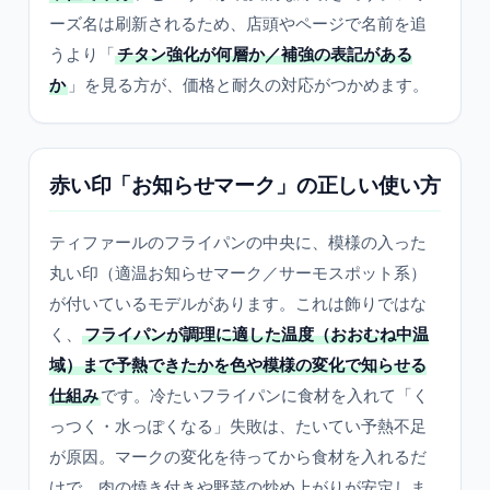
ーズ名は刷新されるため、店頭やページで名前を追
うより「
チタン強化が何層か／補強の表記がある
か
」を見る方が、価格と耐久の対応がつかめます。
赤い印「お知らせマーク」の正しい使い方
ティファールのフライパンの中央に、模様の入った
丸い印（適温お知らせマーク／サーモスポット系）
が付いているモデルがあります。これは飾りではな
く、
フライパンが調理に適した温度（おおむね中温
域）まで予熱できたかを色や模様の変化で知らせる
仕組み
です。冷たいフライパンに食材を入れて「く
っつく・水っぽくなる」失敗は、たいてい予熱不足
が原因。マークの変化を待ってから食材を入れるだ
けで、肉の焼き付きや野菜の炒め上がりが安定しま