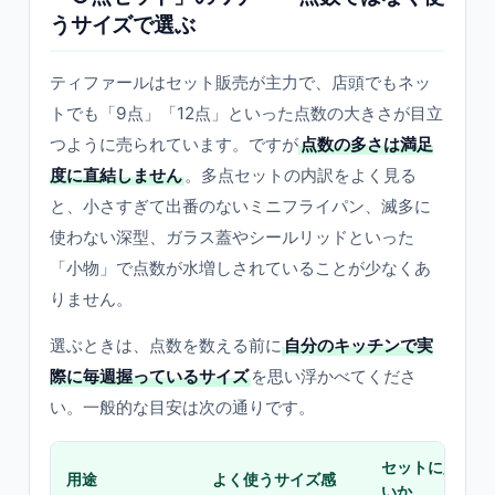
うサイズで選ぶ
ティファールはセット販売が主力で、店頭でもネッ
トでも「9点」「12点」といった点数の大きさが目立
つように売られています。ですが
点数の多さは満足
度に直結しません
。多点セットの内訳をよく見る
と、小さすぎて出番のないミニフライパン、滅多に
使わない深型、ガラス蓋やシールリッドといった
「小物」で点数が水増しされていることが少なくあ
りません。
選ぶときは、点数を数える前に
自分のキッチンで実
際に毎週握っているサイズ
を思い浮かべてくださ
い。一般的な目安は次の通りです。
セットに入って
用途
よく使うサイズ感
いか