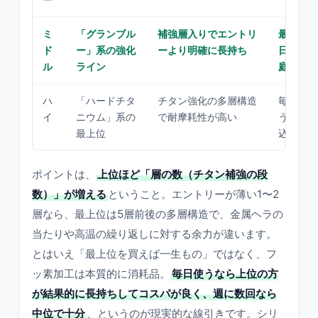
ミ
「グランブル
補強層入りでエントリ
最初の1
ド
ー」系の強化
ーより明確に長持ち
日そこそ
ル
ライン
庭
ハ
「ハードチタ
チタン強化の多層構造
毎日ハー
イ
ニウム」系の
で耐摩耗性が高い
う・長く
最上位
込みたい
ポイントは、
上位ほど「層の数（チタン補強の段
数）」が増える
ということ。エントリーが薄い1〜2
層なら、最上位は5層前後の多層構造で、金属ヘラの
当たりや高温の繰り返しに対する余力が違います。
とはいえ「最上位を買えば一生もの」ではなく、フ
ッ素加工は本質的に消耗品。
毎日使うなら上位の方
が結果的に長持ちしてコスパが良く、週に数回なら
中位で十分
、というのが現実的な線引きです。シリ