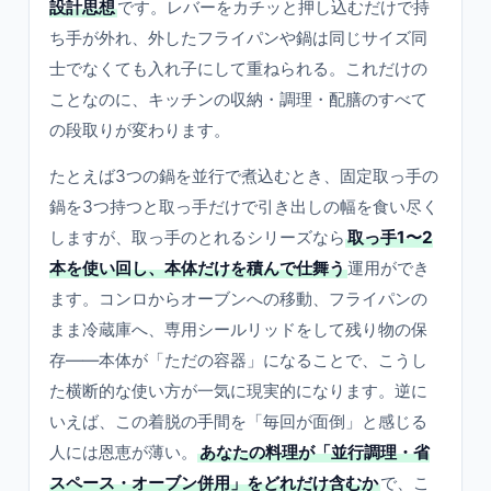
設計思想
です。レバーをカチッと押し込むだけで持
ち手が外れ、外したフライパンや鍋は同じサイズ同
士でなくても入れ子にして重ねられる。これだけの
ことなのに、キッチンの収納・調理・配膳のすべて
の段取りが変わります。
たとえば3つの鍋を並行で煮込むとき、固定取っ手の
鍋を3つ持つと取っ手だけで引き出しの幅を食い尽く
しますが、取っ手のとれるシリーズなら
取っ手1〜2
本を使い回し、本体だけを積んで仕舞う
運用ができ
ます。コンロからオーブンへの移動、フライパンの
まま冷蔵庫へ、専用シールリッドをして残り物の保
存——本体が「ただの容器」になることで、こうし
た横断的な使い方が一気に現実的になります。逆に
いえば、この着脱の手間を「毎回が面倒」と感じる
人には恩恵が薄い。
あなたの料理が「並行調理・省
スペース・オーブン併用」をどれだけ含むか
で、こ