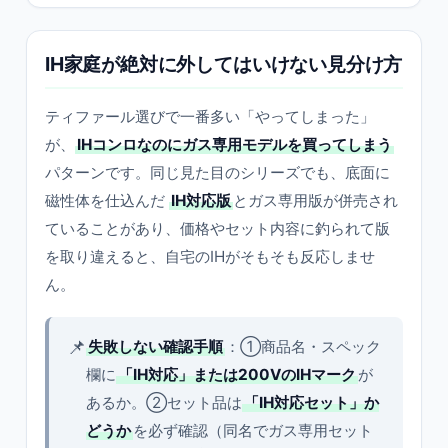
IH家庭が絶対に外してはいけない見分け方
ティファール選びで一番多い「やってしまった」
が、
IHコンロなのにガス専用モデルを買ってしまう
パターンです。同じ見た目のシリーズでも、底面に
磁性体を仕込んだ
IH対応版
とガス専用版が併売され
ていることがあり、価格やセット内容に釣られて版
を取り違えると、自宅のIHがそもそも反応しませ
ん。
📌
失敗しない確認手順
：①商品名・スペック
欄に
「IH対応」または200VのIHマーク
が
あるか。②セット品は
「IH対応セット」か
どうか
を必ず確認（同名でガス専用セット