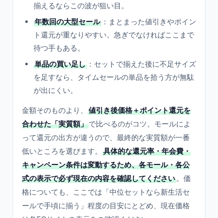
揃えるならこの波が狙い目。
年数回の大型セール
：まとまった値引きやポイン
ト還元が重なりやすい。急ぎでなければここまで
待つ手もある。
単品の買い足し
：セットで揃えた後に不足サイズ
を足すなら、タイムセールの単品を拾う方が無駄
が出にくい。
金額そのものより、
値引き後価格＋ポイント還元を
合わせた「実質額」
で比べるのがコツ。モールによ
って還元の出方が違うので、最終的な実質額が一番
低いところを選びます。
具体的な還元率・年会費・
キャンペーン条件は変動するため、各モール・各公
式の表示で必ず現在の内容を確認してください
。価
格についても、ここでは「中位セットなら新生活セ
ールで手頃に揃う」程度の目安にとどめ、現在価格