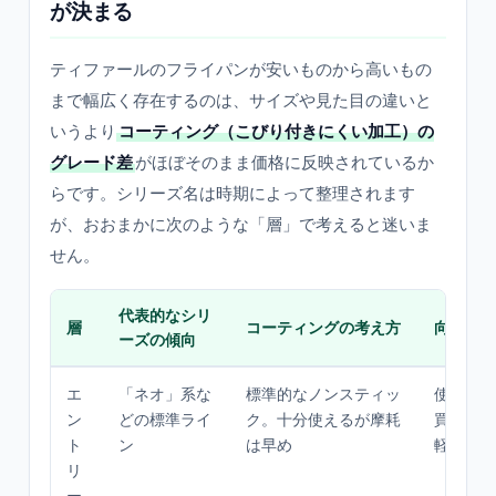
が決まる
ティファールのフライパンが安いものから高いもの
まで幅広く存在するのは、サイズや見た目の違いと
いうより
コーティング（こびり付きにくい加工）の
グレード差
がほぼそのまま価格に反映されているか
らです。シリーズ名は時期によって整理されます
が、おおまかに次のような「層」で考えると迷いま
せん。
代表的なシリ
層
コーティングの考え方
向く人
ーズの傾向
エ
「ネオ」系な
標準的なノンスティッ
使用頻度
ン
どの標準ライ
ク。十分使えるが摩耗
買い替え
ト
ン
は早め
軽に
リ
ー