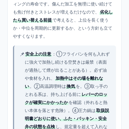
ィングの寿命です。傷んだ加工を無理に使い続けて
も焦げ付きとストレスが増えるだけなので、
劣化し
たら買い替える前提
で考えると、上位を長く使う
か・中位を周期的に更新するか、という方針も立て
やすくなります。
📌
安全上の注意
：①フライパンを何も入れず
に強火で加熱し続ける空焚きは厳禁（表面
が過熱して煙が出ることがある）。必ず油
や食材を入れ、
加熱中はその場を離れな
い
。②高温調理時は
換気
を。③取っ手の
とれる系は、持ち上げる前に
レバーのロッ
クが確実にかかったか
を確認（外れると熱
い本体を落とす危険）。④圧力鍋は
取扱説
明書どおりに使い、ふた・パッキン・安全
弁の状態を点検
し、規定量を超えて入れな