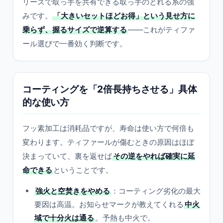
リーズで取っ手を共有できる取っ手のとれる系の強
みです。
「大きいセットほどお得」という見せ方に
乗らず、握るサイズで逆算する
——これがティファ
ール選びで一番効く判断です。
コーティングを「2倍長持ちさせる」具体
的な使い方
フッ素加工は消耗品ですが、寿命は使い方で何倍も
変わります。ティファールが傷むときの原因はほぼ
決まっていて、裏を返せば
その逆をやれば確実に延
命できる
ということです。
強火と空焚きをやめる
：コーティング劣化の最大
要因は高温。お知らせマークが教えてくれる
中火
域で十分火は通る
。予熱も中火で。