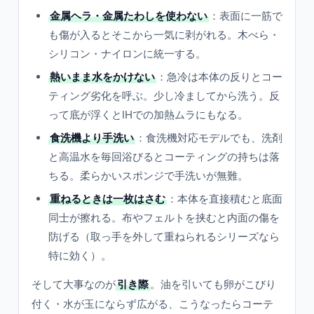
金属ヘラ・金属たわしを使わない
：表面に一筋で
も傷が入るとそこから一気に剥がれる。木べら・
シリコン・ナイロンに統一する。
熱いまま水をかけない
：急冷は本体の反りとコー
ティング劣化を呼ぶ。少し冷ましてから洗う。反
って底が浮くとIHでの加熱ムラにもなる。
食洗機より手洗い
：食洗機対応モデルでも、洗剤
と高温水を毎回浴びるとコーティングの持ちは落
ちる。柔らかいスポンジで手洗いが無難。
重ねるときは一枚はさむ
：本体を直接積むと底面
同士が擦れる。布やフェルトを挟むと内面の傷を
防げる（取っ手を外して重ねられるシリーズなら
特に効く）。
そして大事なのが
引き際
。油を引いても卵がこびり
付く・水が玉にならず広がる、こうなったらコーテ