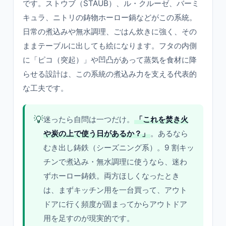
です。ストウブ（STAUB）、ル・クルーゼ、バーミ
キュラ、ニトリの鋳物ホーロー鍋などがこの系統。
日常の煮込みや無水調理、ごはん炊きに強く、その
ままテーブルに出しても絵になります。フタの内側
に「ピコ（突起）」や凹凸があって蒸気を食材に降
らせる設計は、この系統の煮込み力を支える代表的
な工夫です。
💡
迷ったら自問は一つだけ。
「これを焚き火
や炭の上で使う日があるか？」
。あるなら
むき出し鋳鉄（シーズニング系）。9 割キッ
チンで煮込み・無水調理に使うなら、迷わ
ずホーロー鋳鉄。両方ほしくなったとき
は、まずキッチン用を一台買って、アウト
ドアに行く頻度が固まってからアウトドア
用を足すのが現実的です。