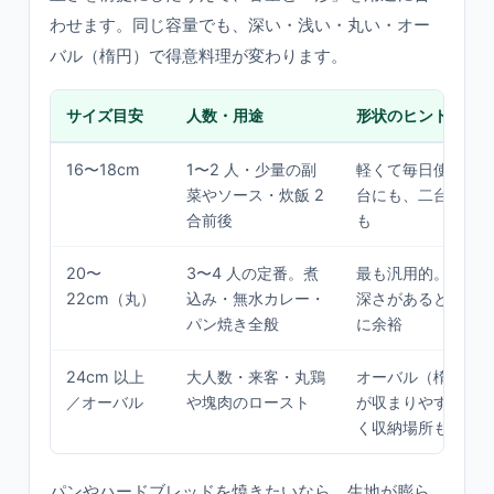
わせます。同じ容量でも、深い・浅い・丸い・オー
バル（楕円）で得意料理が変わります。
サイズ目安
人数・用途
形状のヒント
16〜18cm
1〜2 人・少量の副
軽くて毎日使える
菜やソース・炊飯 2
台にも、二台目の
合前後
も
20〜
3〜4 人の定番。煮
最も汎用的。迷っ
22cm（丸）
込み・無水カレー・
深さがあるとパン
パン焼き全般
に余裕
24cm 以上
大人数・来客・丸鶏
オーバル（楕円）
／オーバル
や塊肉のロースト
が収まりやすい。
く収納場所も要る
パンやハードブレッドを焼きたいなら、生地が膨ら