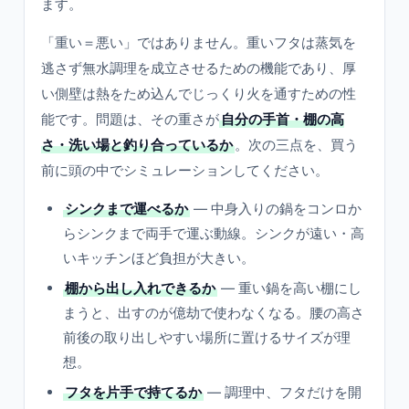
ます。
「重い＝悪い」ではありません。重いフタは蒸気を
逃さず無水調理を成立させるための機能であり、厚
い側壁は熱をため込んでじっくり火を通すための性
能です。問題は、その重さが
自分の手首・棚の高
さ・洗い場と釣り合っているか
。次の三点を、買う
前に頭の中でシミュレーションしてください。
シンクまで運べるか
— 中身入りの鍋をコンロか
らシンクまで両手で運ぶ動線。シンクが遠い・高
いキッチンほど負担が大きい。
棚から出し入れできるか
— 重い鍋を高い棚にし
まうと、出すのが億劫で使わなくなる。腰の高さ
前後の取り出しやすい場所に置けるサイズが理
想。
フタを片手で持てるか
— 調理中、フタだけを開