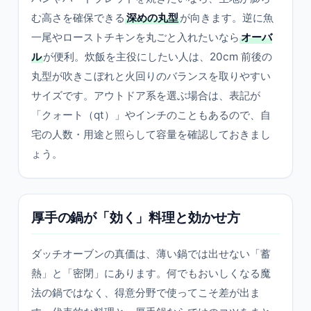
む高さを確保できる
深めの丸型
が向きます。逆に魚
一尾やローストチキンを丸ごと入れたいなら
オーバ
ル
が便利。炊飯を主役にしたい人は、20cm 前後の
丸型が吹きこぼれと火回りのバランスを取りやすい
サイズです。アウトドア系を選ぶ場合は、表記が
「クォート（qt）」やインチのこともあるので、自
宅の人数・用途と照らして容量を確認しておきまし
ょう。
厚手の鍋が「効く」料理と効かせ方
ダッチオーブンの真価は、薄い鍋では出せない「蓄
熱」と「密閉」にあります。何でもおいしくなる魔
法の鍋ではなく、得意分野で使ってこそ差が出ま