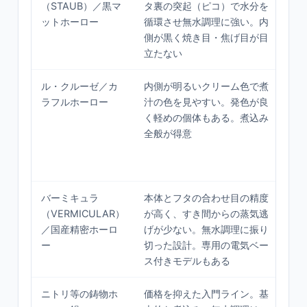
（STAUB）／黒マ
タ裏の突起（ピコ）で水分を
煮
ットホーロー
循環させ無水調理に強い。内
ロ
側が黒く焼き目・焦げ目が目
ッ
立たない
い
ル・クルーゼ／カ
内側が明るいクリーム色で煮
色
ラフルホーロー
汁の色を見やすい。発色が良
も
く軽めの個体もある。煮込み
い
全般が得意
ー
見
た
バーミキュラ
本体とフタの合わせ目の精度
無
（VERMICULAR）
が高く、すき間からの蒸気逃
飯
／国産精密ホーロ
げが少ない。無水調理に振り
決
ー
切った設計。専用の電気ベー
産
ス付きモデルもある
人
ニトリ等の鋳物ホ
価格を抑えた入門ライン。基
ま