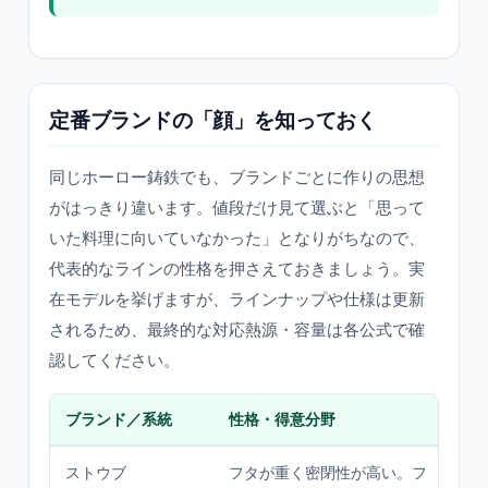
定番ブランドの「顔」を知っておく
同じホーロー鋳鉄でも、ブランドごとに作りの思想
がはっきり違います。値段だけ見て選ぶと「思って
いた料理に向いていなかった」となりがちなので、
代表的なラインの性格を押さえておきましょう。実
在モデルを挙げますが、ラインナップや仕様は更新
されるため、最終的な対応熱源・容量は各公式で確
認してください。
ブランド／系統
性格・得意分野
こ
ストウブ
フタが重く密閉性が高い。フ
無