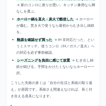
→ 家のコンロに座りが悪い。キッチン兼用なら脚
なしを選ぶ。
ホーロー鍋を直火・炭火で酷使した
→ ホーロー
が傷む。焚き火で使うなら最初からむき出し鋳鉄
を。
熱源を確認せず買った
→ IH 非対応だった、とい
うミスマッチ。使うコンロ（IH／ガス／直火）へ
の対応を必ず事前確認。
シーズニングを負担に感じて放置
→ むき出し鋳
鉄が錆びる。手間をかけたくないならホーロー一
択。
こうした失敗の多くは「自分の生活と系統の取り違
え」が原因です。系統さえ間違えなければ、長く付
き合える道具になります。