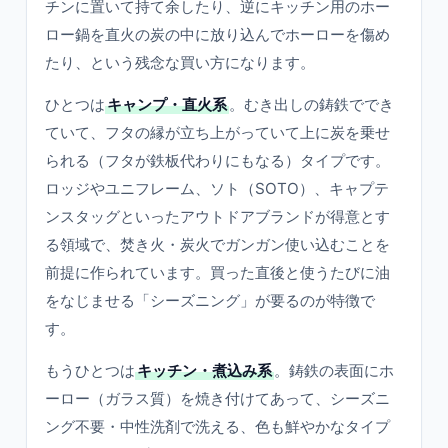
チンに置いて持て余したり、逆にキッチン用のホー
ロー鍋を直火の炭の中に放り込んでホーローを傷め
たり、という残念な買い方になります。
ひとつは
キャンプ・直火系
。むき出しの鋳鉄ででき
ていて、フタの縁が立ち上がっていて上に炭を乗せ
られる（フタが鉄板代わりにもなる）タイプです。
ロッジやユニフレーム、ソト（SOTO）、キャプテ
ンスタッグといったアウトドアブランドが得意とす
る領域で、焚き火・炭火でガンガン使い込むことを
前提に作られています。買った直後と使うたびに油
をなじませる「シーズニング」が要るのが特徴で
す。
もうひとつは
キッチン・煮込み系
。鋳鉄の表面にホ
ーロー（ガラス質）を焼き付けてあって、シーズニ
ング不要・中性洗剤で洗える、色も鮮やかなタイプ