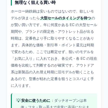
無理なく狙える買い時
ホーロー鋳鉄鍋は安いものではないので、欲しいモ
デルが決まったら
大型セールのタイミングを待つ
の
が賢い買い方です。年に何度かある EC の大型セール
期間や、ブランドの限定色・アウトレット品が出る
時期は、定番色より手に取りやすくなることがあり
ます。具体的な価格・割引率・ポイント還元は時期
で変わるため、ここでは断定せず、狙いのモデルを
「お気に入り」に入れておき、各公式・各 EC の現在
価格を比較して判断するのが確実です。アウトドア
系は新製品の入れ替え時期に旧モデルが動くことも
あるので、型番が枯れた定番を狙うとコスパよく手
に入ります。
💡
安全に使うために
：ダッチオーブンは本
体・フタ・取っ手まで非常に高温になりま