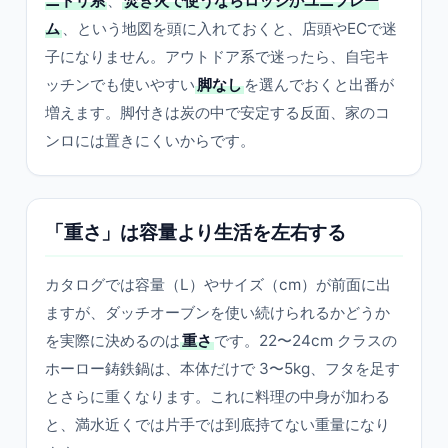
ニトリ系
、
焚き火で使うならロッジかユニフレー
ム
、という地図を頭に入れておくと、店頭やECで迷
子になりません。アウトドア系で迷ったら、自宅キ
ッチンでも使いやすい
脚なし
を選んでおくと出番が
増えます。脚付きは炭の中で安定する反面、家のコ
ンロには置きにくいからです。
「重さ」は容量より生活を左右する
カタログでは容量（L）やサイズ（cm）が前面に出
ますが、ダッチオーブンを使い続けられるかどうか
を実際に決めるのは
重さ
です。22〜24cm クラスの
ホーロー鋳鉄鍋は、本体だけで 3〜5kg、フタを足す
とさらに重くなります。これに料理の中身が加わる
と、満水近くでは片手では到底持てない重量になり