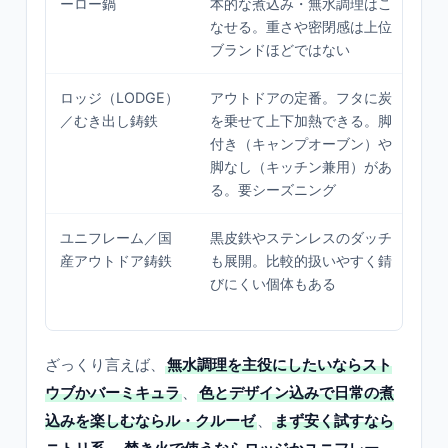
ーロー鍋
本的な煮込み・無水調理はこ
試
なせる。重さや密閉感は上位
算
ブランドほどではない
人
ロッジ（LODGE）
アウトドアの定番。フタに炭
焚
／むき出し鋳鉄
を乗せて上下加熱できる。脚
で
付き（キャンプオーブン）や
み
脚なし（キッチン兼用）があ
や
る。要シーズニング
ユニフレーム／国
黒皮鉄やステンレスのダッチ
ア
産アウトドア鋳鉄
も展開。比較的扱いやすく錆
け
びにくい個体もある
負
い
ざっくり言えば、
無水調理を主役にしたいならスト
ウブかバーミキュラ
、
色とデザイン込みで日常の煮
込みを楽しむならル・クルーゼ
、
まず安く試すなら