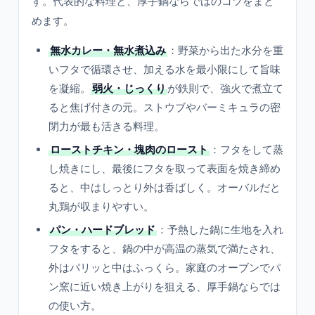
す。代表的な料理と、厚手鍋ならではのコツをまと
めます。
無水カレー・無水煮込み
：野菜から出た水分を重
いフタで循環させ、加える水を最小限にして旨味
を凝縮。
弱火・じっくり
が鉄則で、強火で煮立て
ると焦げ付きの元。ストウブやバーミキュラの密
閉力が最も活きる料理。
ローストチキン・塊肉のロースト
：フタをして蒸
し焼きにし、最後にフタを取って表面を焼き締め
ると、中はしっとり外は香ばしく。オーバルだと
丸鶏が収まりやすい。
パン・ハードブレッド
：予熱した鍋に生地を入れ
フタをすると、鍋の中が高温の蒸気で満たされ、
外はパリッと中はふっくら。家庭のオーブンでパ
ン窯に近い焼き上がりを狙える、厚手鍋ならでは
の使い方。