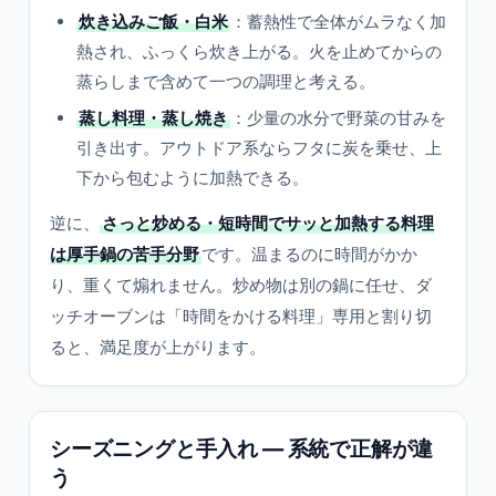
炊き込みご飯・白米
：蓄熱性で全体がムラなく加
熱され、ふっくら炊き上がる。火を止めてからの
蒸らしまで含めて一つの調理と考える。
蒸し料理・蒸し焼き
：少量の水分で野菜の甘みを
引き出す。アウトドア系ならフタに炭を乗せ、上
下から包むように加熱できる。
逆に、
さっと炒める・短時間でサッと加熱する料理
は厚手鍋の苦手分野
です。温まるのに時間がかか
り、重くて煽れません。炒め物は別の鍋に任せ、ダ
ッチオーブンは「時間をかける料理」専用と割り切
ると、満足度が上がります。
シーズニングと手入れ — 系統で正解が違
う