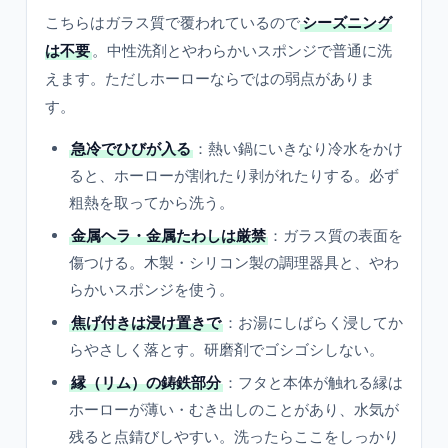
こちらはガラス質で覆われているので
シーズニング
は不要
。中性洗剤とやわらかいスポンジで普通に洗
えます。ただしホーローならではの弱点がありま
す。
急冷でひびが入る
：熱い鍋にいきなり冷水をかけ
ると、ホーローが割れたり剥がれたりする。必ず
粗熱を取ってから洗う。
金属ヘラ・金属たわしは厳禁
：ガラス質の表面を
傷つける。木製・シリコン製の調理器具と、やわ
らかいスポンジを使う。
焦げ付きは浸け置きで
：お湯にしばらく浸してか
らやさしく落とす。研磨剤でゴシゴシしない。
縁（リム）の鋳鉄部分
：フタと本体が触れる縁は
ホーローが薄い・むき出しのことがあり、水気が
残ると点錆びしやすい。洗ったらここをしっかり