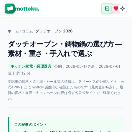
mottoku
.
ホーム
›
コラム
›
ダッチオーブン 2026
ダッチオーブン・鋳物鍋の選び方 —
素材・重さ・手入れで選ぶ
公開：2026-05-17
更新：2026-07-01
キッチン家電・調理器具
読了 約 12 分
本記事の価格・還元率・セール等の情報は、各サービスの公式サイト・公
式APIをもとに mottoku編集部が確認したものです（最終更新時点）。最
新の価格・在庫・キャンペーン内容は必ず各公式サイトでご確認くださ
い。
この記事のポイント