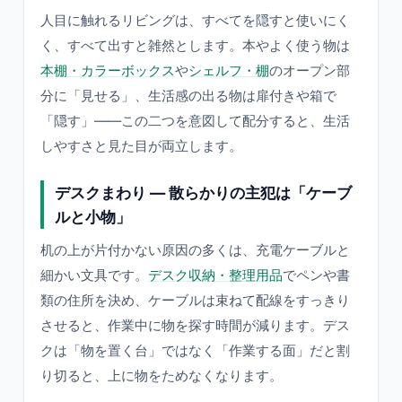
人目に触れるリビングは、すべてを隠すと使いにく
く、すべて出すと雑然とします。本やよく使う物は
本棚・カラーボックス
や
シェルフ・棚
のオープン部
分に「見せる」、生活感の出る物は扉付きや箱で
「隠す」——この二つを意図して配分すると、生活
しやすさと見た目が両立します。
デスクまわり — 散らかりの主犯は「ケーブ
ルと小物」
机の上が片付かない原因の多くは、充電ケーブルと
細かい文具です。
デスク収納・整理用品
でペンや書
類の住所を決め、ケーブルは束ねて配線をすっきり
させると、作業中に物を探す時間が減ります。デス
クは「物を置く台」ではなく「作業する面」だと割
り切ると、上に物をためなくなります。