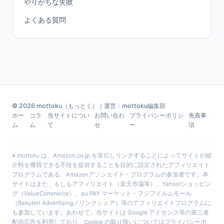
やりがちな失敗
よくある質問
© 2026 mottoku（もっとく）｜運営：mottoku編集部
ホー
コラ
当サイトについ
お問い合わ
プライバシーポリシ
免責事
ム
ム
て
せ
ー
項
※ mottoku は、Amazon.co.jp を宣伝しリンクすることによってサイトが紹
介料を獲得できる手段を提供することを目的に設定されたアフィリエイト
プログラムである、Amazonアソシエイト・プログラムの参加者です。本
サイトはまた、もしもアフィリエイト（楽天市場等）、Yahoo!ショッピン
グ（ValueCommerce）、au PAY マーケット・フジフイルムモール
（Rakuten Advertising／リンクシェア）等のアフィリエイトプログラムに
も参加しています。あわせて、当サイトは Google アドセンス等の第三者
配信広告を利用しており、Cookie の取り扱いについては
プライバシーポ