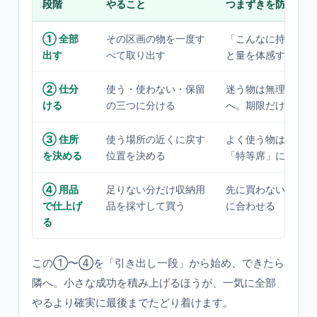
段階
やること
つまずきを防ぐコツ
① 全部
その区画の物を一度す
「こんなに持ってい
出す
べて取り出す
と量を体感するのが
② 仕分
使う・使わない・保留
迷う物は無理に決め
ける
の三つに分ける
へ。期限だけ切る
③ 住所
使う場所の近くに戻す
よく使う物は腰〜目
を決める
位置を決める
「特等席」に
④ 用品
足りない分だけ収納用
先に買わない。残っ
で仕上げ
品を採寸して買う
に合わせる
る
この①〜④を「引き出し一段」から始め、できたら
隣へ。小さな成功を積み上げるほうが、一気に全部
やるより確実に最後までたどり着けます。