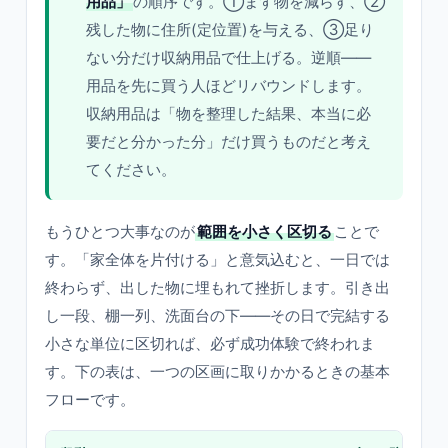
用品」
の順序です。①まず物を減らす、②
残した物に住所(定位置)を与える、③足り
ない分だけ収納用品で仕上げる。逆順——
用品を先に買う人ほどリバウンドします。
収納用品は「物を整理した結果、本当に必
要だと分かった分」だけ買うものだと考え
てください。
もうひとつ大事なのが
範囲を小さく区切る
ことで
す。「家全体を片付ける」と意気込むと、一日では
終わらず、出した物に埋もれて挫折します。引き出
し一段、棚一列、洗面台の下——その日で完結する
小さな単位に区切れば、必ず成功体験で終われま
す。下の表は、一つの区画に取りかかるときの基本
フローです。