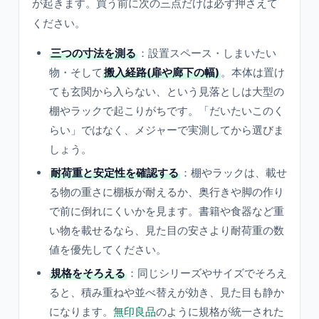
が起きます。買う前に次の三点だけは必ず押さえて
ください。
三つの寸法を測る
：設置スペース・しまいたい
物・そして
搬入経路(扉や廊下の幅)
。本体は置け
ても玄関から入らない、という見落としは大型の
棚やラックで起こりがちです。「だいたいこのく
らい」ではなく、メジャーで実測してから選びま
しょう。
耐荷重と安定性を確認する
：棚やラックは、載せ
る物の重さに棚板が耐えるか、奥行きや脚の作り
で前に倒れにくいかを見ます。書籍や食器など重
い物を載せるなら、見た目の安さより耐荷重の数
値を優先してください。
規格をそろえる
：同じシリーズやサイズでそろえ
ると、積み重ねや並べ替えが効き、見た目も静か
になります。
無印良品
のように規格が統一された