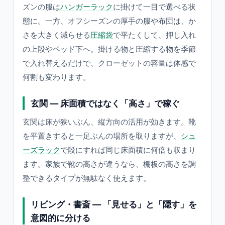
ズンの服は
ハンガーラック
に掛けて一目で選べる状
態に。一方、オフシーズンの厚手の服や布団は、か
さを大きく減らせる
圧縮袋
で平たくして、押し入れ
の上段やベッド下へ。掛ける物と圧縮する物を季節
で入れ替えるだけで、クローゼットの容量は体感で
何割も変わります。
玄関 — 床面積ではなく「高さ」で稼ぐ
玄関は床が狭いぶん、縦方向の活用が効きます。靴
を平置きすると一足ぶんの場所を取りますが、
シュ
ーズラック
で段にすれば同じ床面積に何倍も収まり
ます。家族で靴の高さが違うなら、棚板の高さを調
整できるタイプが無駄なく使えます。
リビング・書斎 — 「見せる」と「隠す」を
意図的に分ける