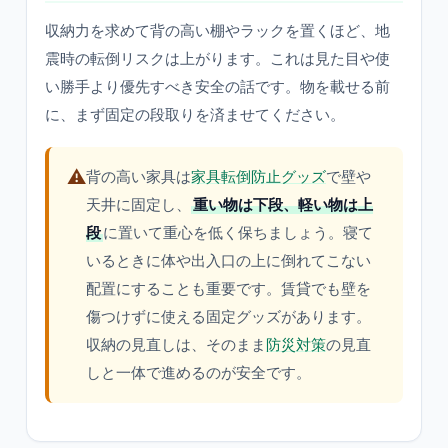
収納力を求めて背の高い棚やラックを置くほど、地
震時の転倒リスクは上がります。これは見た目や使
い勝手より優先すべき安全の話です。物を載せる前
に、まず固定の段取りを済ませてください。
⚠️
背の高い家具は
家具転倒防止グッズ
で壁や
天井に固定し、
重い物は下段、軽い物は上
段
に置いて重心を低く保ちましょう。寝て
いるときに体や出入口の上に倒れてこない
配置にすることも重要です。賃貸でも壁を
傷つけずに使える固定グッズがあります。
収納の見直しは、そのまま
防災対策
の見直
しと一体で進めるのが安全です。