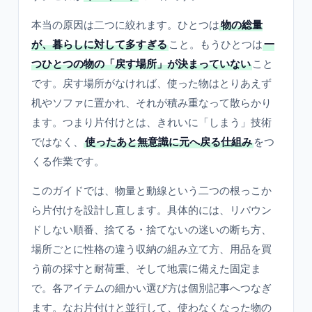
本当の原因は二つに絞れます。ひとつは
物の総量
が、暮らしに対して多すぎる
こと。もうひとつは
一
つひとつの物の「戻す場所」が決まっていない
こと
です。戻す場所がなければ、使った物はとりあえず
机やソファに置かれ、それが積み重なって散らかり
ます。つまり片付けとは、きれいに「しまう」技術
ではなく、
使ったあと無意識に元へ戻る仕組み
をつ
くる作業です。
このガイドでは、物量と動線という二つの根っこか
ら片付けを設計し直します。具体的には、リバウン
ドしない順番、捨てる・捨てないの迷いの断ち方、
場所ごとに性格の違う収納の組み立て方、用品を買
う前の採寸と耐荷重、そして地震に備えた固定ま
で。各アイテムの細かい選び方は個別記事へつなぎ
ます。なお片付けと並行して、使わなくなった物の