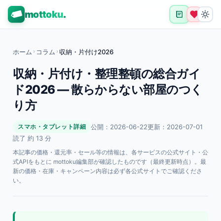
mottoku
.
ホーム
›
コラム
›
収納・片付け2026
収納・片付け・整理整頓の総合ガイ
ド2026 — 散らからない部屋のつく
り方
公開：2026-06-22
更新：2026-07-01
スマホ・タブレット詳細
読了 約 13 分
本記事の価格・還元率・セール等の情報は、各サービスの公式サイト・公
式APIをもとに mottoku編集部が確認したものです（最終更新時点）。最
新の価格・在庫・キャンペーン内容は必ず各公式サイトでご確認くださ
い。