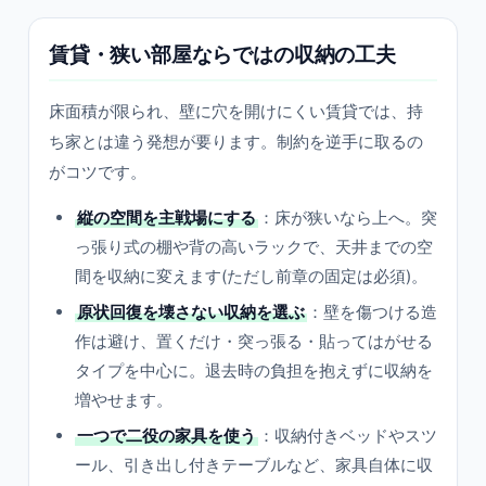
賃貸・狭い部屋ならではの収納の工夫
床面積が限られ、壁に穴を開けにくい賃貸では、持
ち家とは違う発想が要ります。制約を逆手に取るの
がコツです。
縦の空間を主戦場にする
：床が狭いなら上へ。突
っ張り式の棚や背の高いラックで、天井までの空
間を収納に変えます(ただし前章の固定は必須)。
原状回復を壊さない収納を選ぶ
：壁を傷つける造
作は避け、置くだけ・突っ張る・貼ってはがせる
タイプを中心に。退去時の負担を抱えずに収納を
増やせます。
一つで二役の家具を使う
：収納付きベッドやスツ
ール、引き出し付きテーブルなど、家具自体に収