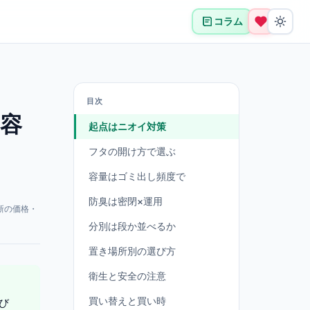
コラム
目次
｜容
起点はニオイ対策
フタの開け方で選ぶ
容量はゴミ出し頻度で
防臭は密閉×運用
新の価格・
分別は段か並べるか
置き場所別の選び方
衛生と安全の注意
買い替えと買い時
び