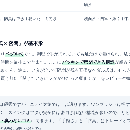
場所
。防臭はできず乾いたゴミ向き
洗面所・自室・紙くず中
 × 密閉」が基本形
はり
ペダル式
です。調理で手が汚れていても足だけで開けられ、放
る時間を最小にできます。ここに
パッキンで密閉できる構造
が組み
れません。逆に、フタが浮いて隙間が残る安価なペダル式は、せっ
。買う前に「閉じたときにフタがぴたっと収まるか」をレビューや
は優秀ですが、ニオイ対策では一歩譲ります。ワンプッシュは押す
く、スイングはフタが完全には密閉されない構造が多いので、リビ
・臭わないゴミ
に向きます。「手軽さ」と「防臭」はトレードオ
のが賢い使い分けです。