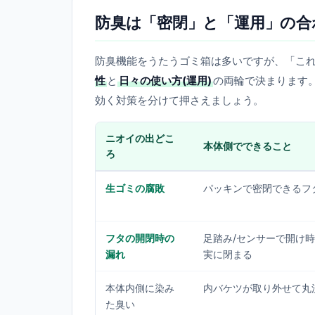
防臭は「密閉」と「運用」の合
防臭機能をうたうゴミ箱は多いですが、「こ
性
と
日々の使い方(運用)
の両輪で決まります
効く対策を分けて押さえましょう。
ニオイの出どこ
本体側でできること
ろ
生ゴミの腐敗
パッキンで密閉できるフ
フタの開閉時の
足踏み/センサーで開け
漏れ
実に閉まる
本体内側に染み
内バケツが取り外せて丸
た臭い