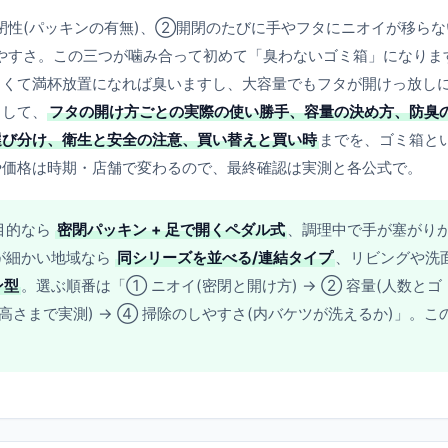
性(パッキンの有無)、②開閉のたびに手やフタにニオイが移らな
やすさ。この三つが噛み合って初めて「臭わないゴミ箱」になりま
さくて満杯放置になれば臭いますし、大容量でもフタが開けっ放し
として、
フタの開け方ごとの実際の使い勝手、容量の決め方、防臭
選び分け、衛生と安全の注意、買い替えと買い時
までを、ゴミ箱と
や価格は時期・店舗で変わるので、最終確認は実測と各公式で。
目的なら
密閉パッキン + 足で開くペダル式
、調理中で手が塞がり
が細かい地域なら
同シリーズを並べる/連結タイプ
、リビングや洗
ン型
。選ぶ順番は「① ニオイ(密閉と開け方) → ② 容量(人数とゴ
の高さまで実測) → ④ 掃除のしやすさ(内バケツが洗えるか)」。こ