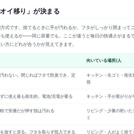
オイ移り」が決まる
閉方式です。捨てるときに手が汚れるか、フタがしっかり閉まって
でも使えるか——同じ容量でも、ここが違うと毎日の快適さがまる
使い方にどれが合うかが見えてきます。
向いている場所/人
汚れない。閉じればフタで防臭でき、定
キッチン・生ゴミ・衛生
視
ずに使え最も衛生的。電池/充電が要る
キッチン・手が塞がりが
軽で安価だが押す指は汚れる
リビング・少量の乾いた
ミ
を放すと戻る。フタを取らず投入できる
リビング・人がよく捨て