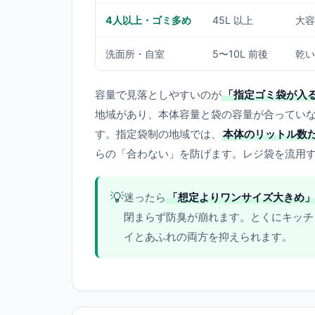
4人以上・ゴミ多め
45L 以上
大容
洗面所・自室
5〜10L 前後
乾い
容量で見落としやすいのが
「指定ゴミ袋が入
地域があり、本体容量と袋の容量が合ってい
す。指定袋制の地域では、
本体のリットル数
らの「合わない」を防げます。レジ袋を流用
💡
迷ったら
「想定よりワンサイズ大きめ」
閉まらず防臭が崩れます。とくにキッチ
イとあふれの両方を抑えられます。