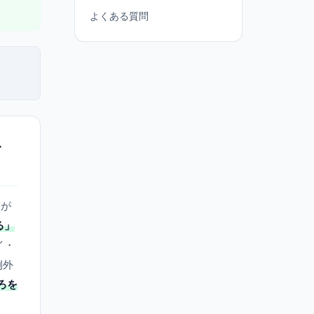
よくある質問
を
満が
る」
イ・
例外
ろを