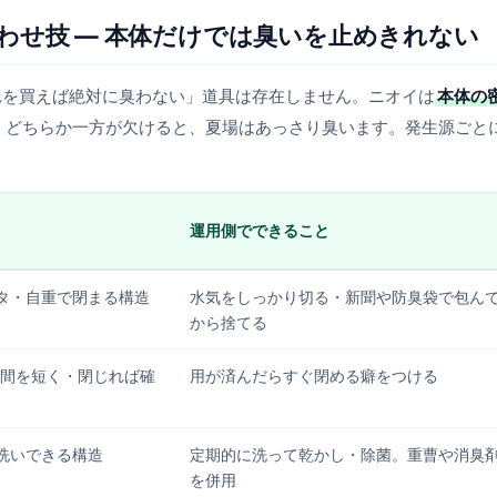
わせ技 — 本体だけでは臭いを止めきれない
れを買えば絶対に臭わない」道具は存在しません。ニオイは
本体の
。どちらか一方が欠けると、夏場はあっさり臭います。発生源ごと
運用側でできること
タ・自重で閉まる構造
水気をしっかり切る・新聞や防臭袋で包ん
から捨てる
時間を短く・閉じれば確
用が済んだらすぐ閉める癖をつける
洗いできる構造
定期的に洗って乾かし・除菌。重曹や消臭
を併用