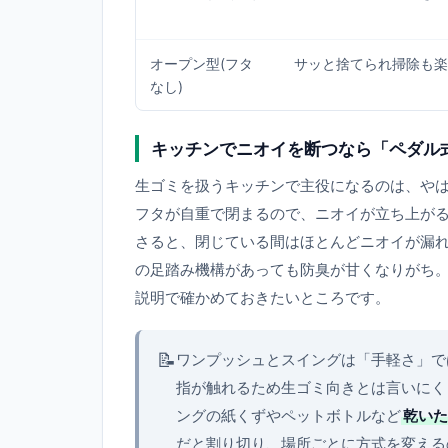
オープン型(フタ
サッと捨てられ掃除も楽
なし)
キッチンでニオイを断つなら「ペダル式
生ゴミを扱うキッチンで主役になるのは、や
フタが自重で閉まるので、ニオイが立ち上が
さると、閉じている間はほとんどニオイが漏
の足踏み機構があっても防臭が甘くなりがち
説明で確かめておきたいところです。
📝
ワンプッシュとスイングは「手軽さ」で
指が触れるため生ゴミ向きとは言いにく
ングの紙くずやペットボトルなど
乾いた
だと割り切り、場所ごとに方式を変える