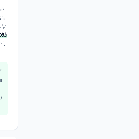
い
す。
にな
の効
いう
が
面
の