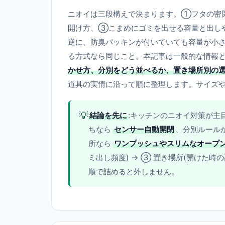
ニオイは三段構えで決まります。①フタの密閉
開け方、③こまめにゴミを出せる容量と出し
逆に、防臭パッキンが付いていても容量が小
る方式なら同じこと。本記事は一般的な情報
かせ方、分別をどう並べるか、置き場所別の
道具の実情に沿って順に整理します。サイズ
💡
結論を先に
:キッチンのニオイ対策が主
ちなら
センサー自動開閉
、分別ルール
所なら
ワンプッシュやスリムなオープ
ミ出し頻度) → ③ 置き場所(開けた時
順で詰めると外しません。