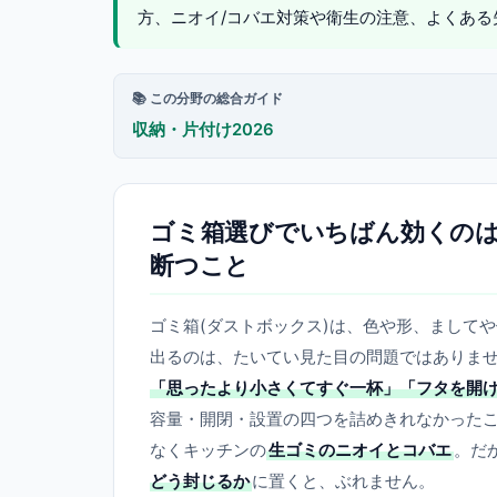
方、ニオイ/コバエ対策や衛生の注意、よくある
📚 この分野の総合ガイド
収納・片付け2026
ゴミ箱選びでいちばん効くの
断つこと
ゴミ箱(ダストボックス)は、色や形、まして
出るのは、たいてい見た目の問題ではありま
「思ったより小さくてすぐ一杯」「フタを開
容量・開閉・設置の四つを詰めきれなかった
なくキッチンの
生ゴミのニオイとコバエ
。だ
どう封じるか
に置くと、ぶれません。