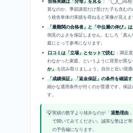
合格実績は「分母」を見る
：「◯◯高校
算なのか、季節講習だけ受けた子も含むの
う校舎単体の実績を尋ねると実像が見えま
「最難関の合格者」と「中位層の伸び」は
倒見のよさを保証しません。むしろ「真ん
庭にとって参考になります。
口コミは「立場」とセットで読む
：満足度
わなかった家庭、というように背景が異な
か」
を読み取りましょう。自分と近い境遇
「成績保証」「返金保証」の条件を確認す
細かな適用条件が付くのが普通です。保証
す。
💡
実績の数字より雄弁なのが「
退塾理由
で聞いてみてください。誠実な塾ほど率
の予告編になります。