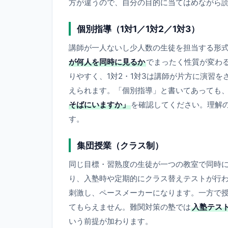
方が違うので、自分の目的に当てはめながら
個別指導（1対1／1対2／1対3）
講師が一人ないし少人数の生徒を担当する形
が何人を同時に見るか
でまったく性質が変わる
りやすく、1対2・1対3は講師が片方に演習
えられます。「個別指導」と書いてあっても
そばにいますか」
を確認してください。理解
す。
集団授業（クラス制）
同じ目標・習熟度の生徒が一つの教室で同時
り、入塾時や定期的にクラス替えテストが行
刺激し、ペースメーカーになります。一方で
てもらえません。難関対策の塾では
入塾テス
いう前提が加わります。