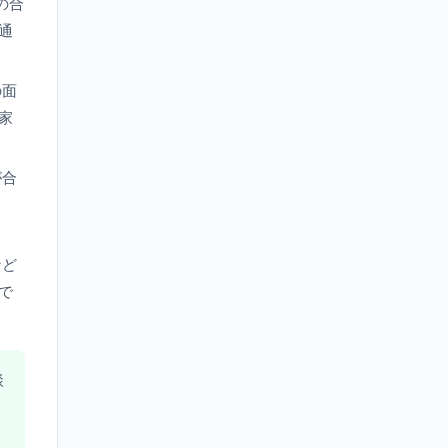
の合
通
の面
家
が合
など
で
談