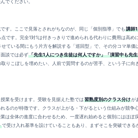
読んでください。
式です。ここで見落とされがちなのが、同じ「個別指導」でも
講師
点です。完全1対1は付きっきりで進められる代わりに費用は高め
をさせている間にもう片方を解説する「巡回型」で、その分コマ単価
、面談では必ず
「先生1人につき生徒は何人ですか」「演習中も先生
の取りこぼしを埋めたい、人前で質問するのが苦手、という子に向
に授業を受けます。受験を見据えた塾では
習熟度別のクラス分け
が
われるのが特徴です。クラスが上がる・下がるという仕組みが競争
授業は全体の進度に合わせるため、一度遅れ始めると個別にはほぼ
ト
で受け入れ基準を設けていることもあり、まずそこを突破できる