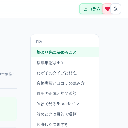
コラム
目次
塾より先に決めること
指導形態は4つ
わが子のタイプと相性
新の価格・
合格実績と口コミの読み方
費用の正体と年間総額
体験で見る5つのサイン
始めどきは目的で逆算
後悔したつまずき