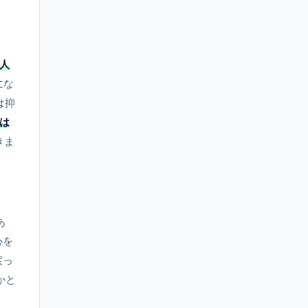
1人
にな
は抑
は
きま
あ
心を
戻っ
かと