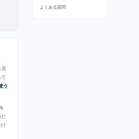
よくある質問
た言
って
使う
を
語だ
だけ