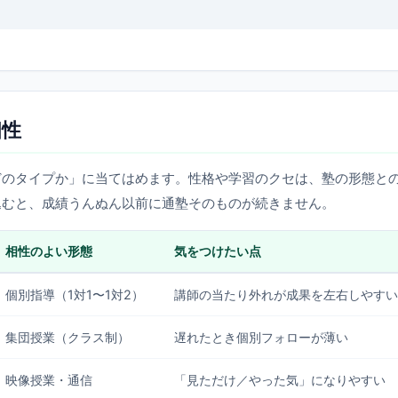
相性
どのタイプか」に当てはめます。性格や学習のクセは、塾の形態と
込むと、成績うんぬん以前に通塾そのものが続きません。
相性のよい形態
気をつけたい点
個別指導（1対1〜1対2）
講師の当たり外れが成果を左右しやすい
集団授業（クラス制）
遅れたとき個別フォローが薄い
映像授業・通信
「見ただけ／やった気」になりやすい