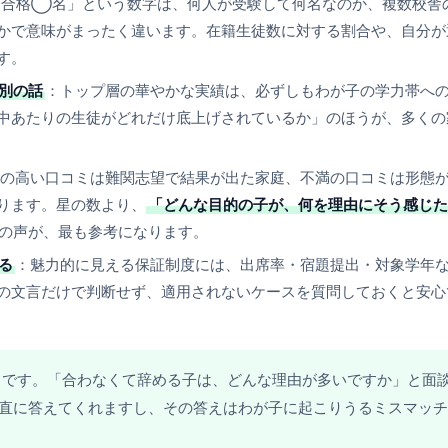
 合格◯名」という数字は、何人が受験して何名なのか、複数校舎
かで意味がまったく違います。在籍生徒数に対する割合や、自分が
す。
別の話
：トップ層の華やかな実績は、必ずしもわが子の学力帯へ
中あたりの生徒がどれだけ底上げされているか」のほうが、多くの
の高い口コミは難関志望で結果が出た家庭、不満の口コミは形態
ります。星の数より、
「どんな目的の子が、何を理由にそう感じた
の声が、最も参考になります。
る
：魅力的に見える保証制度には、出席率・宿題提出・対象学年
の文言だけで判断せず、適用されないケースを質問しておくと安心
」です。「合わなくて辞める子は、どんな理由が多いですか」と面
直に答えてくれますし、その答えはわが子に起こりうるミスマッチ