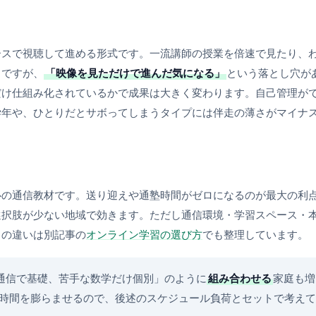
ースで視聴して進める形式です。一流講師の授業を倍速で見たり、
力ですが、
「映像を見ただけで進んだ気になる」
という落とし穴が
だけ仕組み化されているかで成果は大きく変わります。自己管理が
学年や、ひとりだとサボってしまうタイプには伴走の薄さがマイナ
心の通信教材です。送り迎えや通塾時間がゼロになるのが最大の利
選択肢が少ない地域で効きます。ただし通信環境・学習スペース・
との違いは別記事の
オンライン学習の選び方
でも整理しています。
通信で基礎、苦手な数学だけ個別」のように
組み合わせる
家庭も増
時間を膨らませるので、後述のスケジュール負荷とセットで考えて