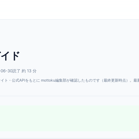
ガイド
06-30
読了 約 13 分
・公式APIをもとに mottoku編集部が確認したものです（最終更新時点）。最
。