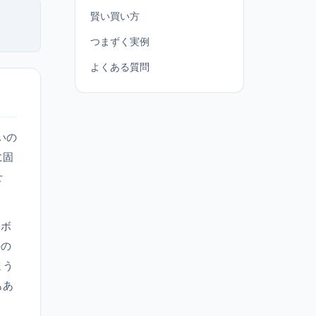
賢い買い方
つまずく実例
よくある質問
いの
に固
せ
なボ
手の
まう
もあ