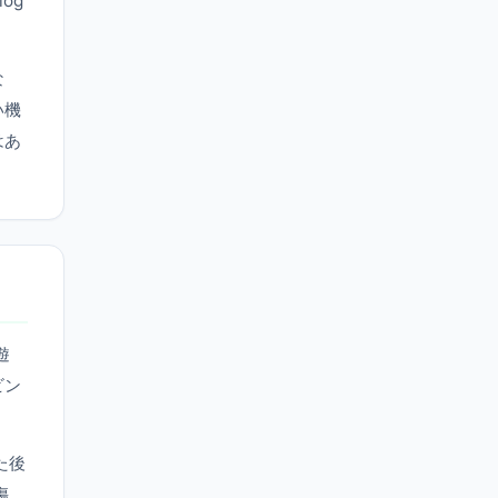
og
な
い機
はあ
遊
ビン
た後
傷