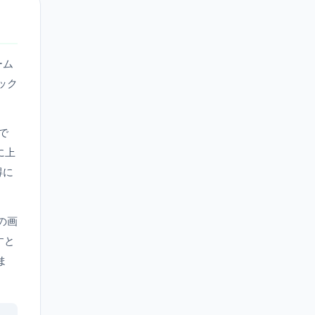
ーム
ック
で
に上
得に
数の画
すと
ま