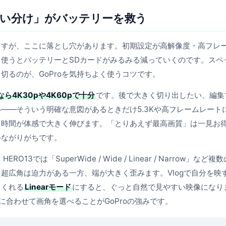
使い分け」がバッテリーを救う
0pまで撮れますが、ここに落とし穴があります。初期設定が高解像度・高フレ
使うとバッテリーとSDカードがみるみる減っていくのです。スペ
切るのが、GoProを気持ちよく使うコツです。
なら4K30pや4K60pで十分
です。後で大きく切り出したい、編集
――そういう明確な意図があるときだけ5.3Kや高フレームレート
る時間が体感で大きく伸びます。「とりあえず最高画質」は一見お
つながりがちです。
ERO13では「SuperWide / Wide / Linear / Narrow」など複
る超広角は迫力がある一方、端が大きく歪みます。Vlogで自分を映
てくれる
Linearモード
にすると、ぐっと自然で見やすい映像になり
に合わせて画角を選べることがGoProの強みです。