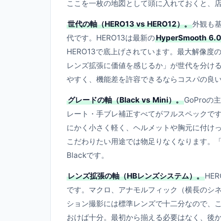
ここを一枚の地図として頭に入れておくと、店
世代の軸（HERO13 vs HERO12）。
外観も
代です。HERO13は最新の
HyperSmooth 6.
HERO13で底上げされています。最大解像度
レンズ拡張に価値を感じるか」が世代を分ける判
やすく、機能差を許容できるならコスパの良
グレードの軸（Black vs Mini）。
GoPro
レート・手ブレ補正すべてがフルスペックで
にかく小さく軽く、ヘルメットや胸元に付け
こだわりたい用途では物足りなくなります。「
Blackです。
レンズ拡張の軸（HBレンズシステム）。
HE
です。マクロ、アナモルフィック（横長のシネ
ション撮影には標準レンズで十二分なので、
おけば十分。最初から揃える必要はなく、後