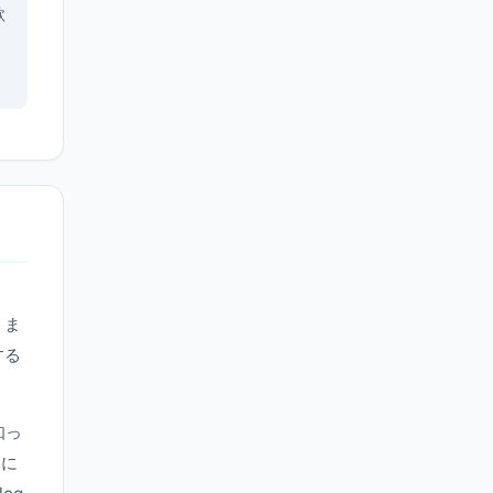
欲
、ま
する
知っ
ンに