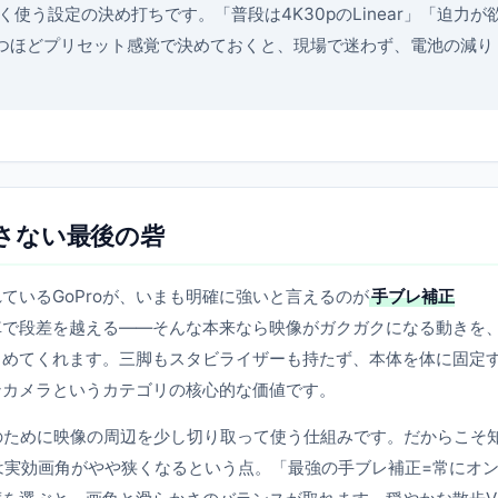
使う設定の決め打ちです。「普段は4K30pのLinear」「迫力が
に二つほどプリセット感覚で決めておくと、現場で迷わず、電池の減り
が手放さない最後の砦
ているGoProが、いまも明確に強いと言えるのが
手ブレ補正
車で段差を越える――そんな本来なら映像がガクガクになる動きを
とめてくれます。三脚もスタビライザーも持たず、本体を体に固定
ンカメラというカテゴリの核心的な価値です。
のために映像の周辺を少し切り取って使う仕組みです。だからこそ
は実効画角がやや狭くなるという点。「最強の手ブレ補正=常にオ