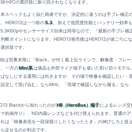
頭やECの選択肢に振り回されなくなります。
基本スペックもよく似た両者ですが、決定的に違うのは手ブレ補正
0
、HERO12は一つ前の
5.3
。加えて低照度性能とバッテリー効率
の5.3K60pやセンサーサイズ自体は同等なので、「最新の手ブレ補
断ポイントになります。HERO13発売後はHERO12が値ごろに
い選択肢です。
の主役は型番末尾に「Black」が付く最上位ラインで、解像度・フレー
す。一方の
Mini系
は液晶も外部マイク端子も省いた割り切りモデル
っぱなしにする運用には向きますが、その場で映像を確認したい・
設定して投げ込む」ならMini、「現場で確認しながら撮る」なら
RO13 Blackから加わったのが
HB（HeroBus）端子
によるレンズ交
マ的画作り）、ND内蔵レンズなどを付け替えられます。普通のア
これは「映像表現を一段深掘りしたくなったとき」の伸びしろと捉
から足せるのが利点です。