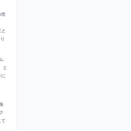
の世
も
正と
なり
ム
。と
音に
換
ク
えて