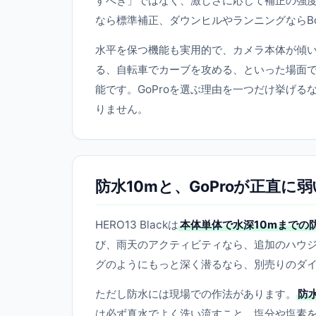
すべき」ではなく、激しさに応じて補正の強度
なら標準補正、ダウンヒルやランニングならBo
水平を保つ機能も実用的で、カメラ本体が傾
る、自転車でカーブを攻める、といった場面
能です。GoProを選ぶ理由を一つだけ挙げ
りません。
防水10mと、GoProが正直に
HERO13 Blackは
本体単体で水深10mまでの
び、雨天のアクティビティなら、追加のハウ
グのようにもっと深く潜るなら、別売りのダ
ただし防水には現場での作法があります。
防
は必ず真水でよく洗い流すこと。塩分や塩素を