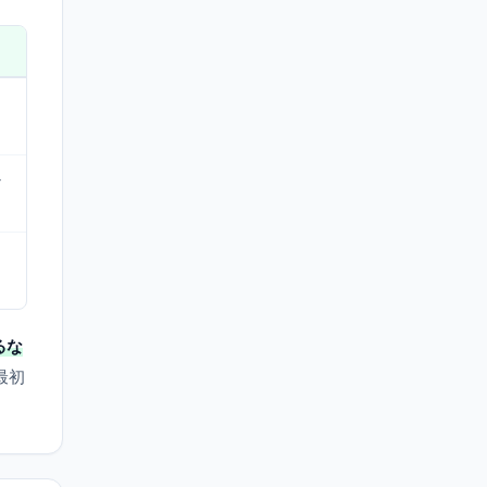
な
るな
最初