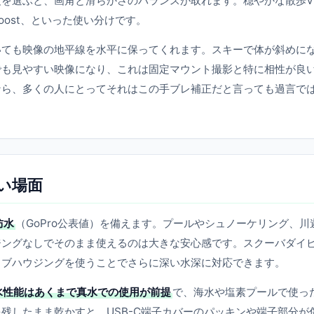
を選ぶと、画角と滑らかさのバランスが取れます。穏やかな散歩Vl
ost、といった使い分けです。
いても映像の地平線を水平に保ってくれます。スキーで体が斜めに
でも見やすい映像になり、これは固定マウント撮影と特に相性が良
るなら、多くの人にとってそれはこの手ブレ補正だと言っても過言で
弱い場面
防水
（GoPro公表値）を備えます。プールやシュノーケリング、川
ジングなしでそのまま使えるのは大きな安心感です。スクーバダイ
イブハウジングを使うことでさらに深い水深に対応できます。
水性能はあくまで真水での使用が前提
で、海水や塩素プールで使っ
残したまま乾かすと、USB-C端子カバーのパッキンや端子部分が