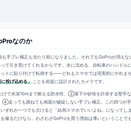
Proなのか
画も手ブレ補正も当たり前になりました。それでもGoProが消えな
わって引き受けてくれるからです。水に沈める、自転車のハンドル
メットに貼り付けて転倒する――どれもスマホでは現実的にやれま
面に投げ込める」
ことを前提に設計されたカメラです。
だけで水深10mまで耐える防水性、②落下や砂埃を許容する堅牢
、④走っても跳ねても画面が破綻しない手ブレ補正。この四つが
り、いずれか一つでも欠けると「結局スマホでいいよね」になってし
を撮るだけなら、わざわざGoProを買う理由は薄いということで