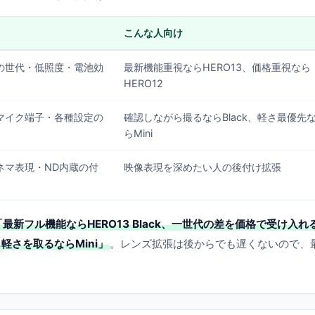
こんな人向け
の世代・低照度・電池効
最新機能重視ならHERO13、価格重視なら
HERO12
マイク端子・各種設定の
確認しながら撮るならBlack、軽さ最優先
らMini
ネマ表現・ND内蔵の付
映像表現を深めたい人の後付け拡張
「最新フル機能ならHERO13 Black、一世代の差を価格で受け入れ
も軽さを取るならMini」
。レンズ拡張は後からでも遅くないので、