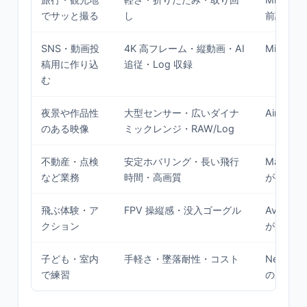
でサッと撮る
し
前調査が
SNS・動画投
4K 高フレーム・縦動画・AI
Mini 上位
稿用に作り込
追従・Log 収録
む
夜景や作品性
大型センサー・広いダイナ
Air〜Mav
のある映像
ミックレンジ・RAW/Log
不動産・点検
安定ホバリング・長い飛行
Mavic
など業務
時間・高画質
が要るケ
飛ぶ体験・ア
FPV 操縦感・没入ゴーグル
Avata
クション
が別物）
子ども・室内
手軽さ・墜落耐性・コスト
Neo や 
で練習
のトイ機