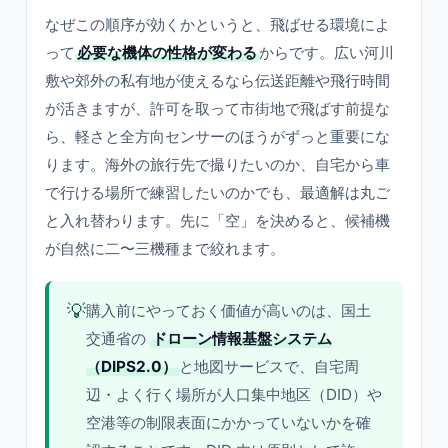
なぜこの順序が効くかというと、飛ばせる環境によ
って
必要な機体の性格が変わる
からです。広い河川
敷や郊外の私有地が使えるなら伝送距離や飛行時間
が活きますが、許可を取って市街地で飛ばす前提な
ら、軽さと全方向センサーのほうがずっと重要にな
ります。海外の旅行先で撮りたいのか、自宅から車
で行ける場所で練習したいのかでも、最適解は丸ご
と入れ替わります。先に「空」を決めると、候補機
が自然に二〜三機種まで絞れます。
💡
購入前にやっておく価値が高いのは、国土
交通省の
ドローン情報基盤システム
（DIPS2.0）
と地図サービスで、自宅周
辺・よく行く場所が人口集中地区（DID）や
空港等の制限表面にかかっていないかを確