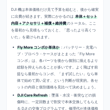
DJI 機は本体価格だけ見て予算を組むと、後から確実
に出費が続きます。実際にかかるのは
本体＋セット
内容＋アクセサリ＋補償＋維持費
のトータル。ここ
を最初から見積もっておくと、「思ったより高くつ
いた」を避けられます。
Fly More コンボか単体か
：バッテリー・充電ハ
ブ・プロペラ・ケースがまとまった「Fly More
コンボ」は、各パーツを後から個別に揃えるより
総額を抑えられることが多いです。よく飛ばす前
提なら最初からコンボ、「まず試したい」なら単
体で始めて買い足す、という判断が現実的。各セ
ットの内容と個別価格を見比べて決めましょう。
DJI Care Refresh
：墜落・水没・衝突などの損
傷時に、一定回数まで割安で本体交換してもらえ
る DJI の交換プログラムです。修理代が本体価格