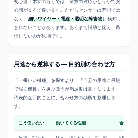
初心者・木立の近くでは、全方向対応かどうかで安
心感がまるで違います。ただしセンサーは万能では
なく、
細いワイヤー・電線・透明な障害物
は検知し
きれないことがあります。あくまで補助と捉え、過
信しないのが鉄則です。
用途から逆算する — 目的別の合わせ方
「一番いい機種」を探すより、「自分の用途に最短
で届く機種」を選ぶほうが満足度は高くなります。
代表的な目的ごとに、合わせ方の勘所を整理しま
す。
こう使いたい
効いてくる性能
合いやす
旅行・観光地
軽さ・折りたたみ・取り回
Mini（