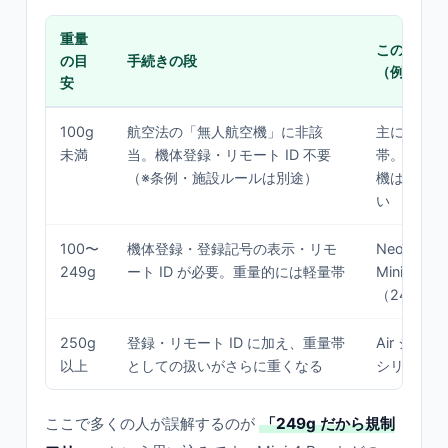
重量
このゾーンの
の目
手続きの段
（例）
安
100g
航空法の「無人航空機」に非該
主にトイド
未満
当。機体登録・リモート ID 不要
帯。DJI 
（※条例・施設ルールは別途）
機はここに
い
100〜
機体登録・登録記号の表示・リモ
Neo（13
249g
ート ID が必要。重量的には軽量帯
Mini シリ
（249g 
250g
登録・リモート ID に加え、重量帯
Air シリー
以上
としての扱いがさらに重くなる
シリーズ、A
ここで多くの人が誤解するのが
「249g だから規制