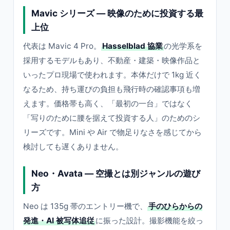
Mavic シリーズ — 映像のために投資する最
上位
代表は Mavic 4 Pro。
Hasselblad 協業
の光学系を
採用するモデルもあり、不動産・建築・映像作品と
いったプロ現場で使われます。本体だけで 1kg 近く
なるため、持ち運びの負担も飛行時の確認事項も増
えます。価格帯も高く、「最初の一台」ではなく
「写りのために腰を据えて投資する人」のためのシ
リーズです。Mini や Air で物足りなさを感じてから
検討しても遅くありません。
Neo・Avata — 空撮とは別ジャンルの遊び
方
Neo は 135g 帯のエントリー機で、
手のひらからの
発進・AI 被写体追従
に振った設計。撮影機能を絞っ