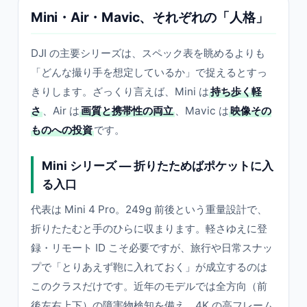
Mini・Air・Mavic、それぞれの「人格」
DJI の主要シリーズは、スペック表を眺めるよりも
「どんな撮り手を想定しているか」で捉えるとすっ
きりします。ざっくり言えば、Mini は
持ち歩く軽
さ
、Air は
画質と携帯性の両立
、Mavic は
映像その
ものへの投資
です。
Mini シリーズ — 折りたためばポケットに入
る入口
代表は Mini 4 Pro。249g 前後という重量設計で、
折りたたむと手のひらに収まります。軽さゆえに登
録・リモート ID こそ必要ですが、旅行や日常スナッ
プで「とりあえず鞄に入れておく」が成立するのは
このクラスだけです。近年のモデルでは全方向（前
後左右上下）の障害物検知を備え、4K の高フレーム