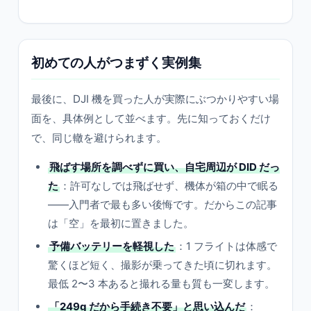
初めての人がつまずく実例集
最後に、DJI 機を買った人が実際にぶつかりやすい場
面を、具体例として並べます。先に知っておくだけ
で、同じ轍を避けられます。
飛ばす場所を調べずに買い、自宅周辺が DID だっ
た
：許可なしでは飛ばせず、機体が箱の中で眠る
——入門者で最も多い後悔です。だからこの記事
は「空」を最初に置きました。
予備バッテリーを軽視した
：1 フライトは体感で
驚くほど短く、撮影が乗ってきた頃に切れます。
最低 2〜3 本あると撮れる量も質も一変します。
「249g だから手続き不要」と思い込んだ
：