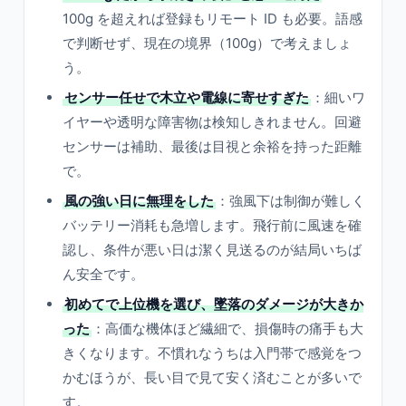
100g を超えれば登録もリモート ID も必要。語感
で判断せず、現在の境界（100g）で考えましょ
う。
センサー任せで木立や電線に寄せすぎた
：細いワ
イヤーや透明な障害物は検知しきれません。回避
センサーは補助、最後は目視と余裕を持った距離
で。
風の強い日に無理をした
：強風下は制御が難しく
バッテリー消耗も急増します。飛行前に風速を確
認し、条件が悪い日は潔く見送るのが結局いちば
ん安全です。
初めてで上位機を選び、墜落のダメージが大きか
った
：高価な機体ほど繊細で、損傷時の痛手も大
きくなります。不慣れなうちは入門帯で感覚をつ
かむほうが、長い目で見て安く済むことが多いで
す。