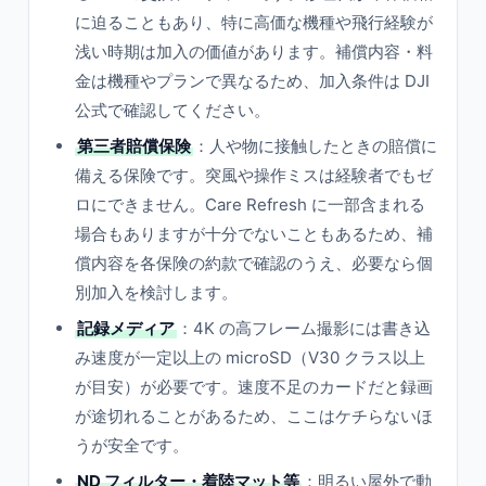
に迫ることもあり、特に高価な機種や飛行経験が
浅い時期は加入の価値があります。補償内容・料
金は機種やプランで異なるため、加入条件は DJI
公式で確認してください。
第三者賠償保険
：人や物に接触したときの賠償に
備える保険です。突風や操作ミスは経験者でもゼ
ロにできません。Care Refresh に一部含まれる
場合もありますが十分でないこともあるため、補
償内容を各保険の約款で確認のうえ、必要なら個
別加入を検討します。
記録メディア
：4K の高フレーム撮影には書き込
み速度が一定以上の microSD（V30 クラス以上
が目安）が必要です。速度不足のカードだと録画
が途切れることがあるため、ここはケチらないほ
うが安全です。
ND フィルター・着陸マット等
：明るい屋外で動