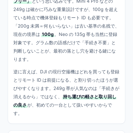
フリー」
という思い込みです。Mini 4 Pro などの
249g は確かに巧みな重量設計ですが、100g を超え
ている時点で機体登録もリモート ID も必要です。
「200g 未満＝何もいらない」は古い基準の名残で、
現在の境界は
100g
。Neo の 135g 帯も当然に登録
対象です。グラム数の語感だけで「手続き不要」と
判断しないことが、最初の落とし穴を避ける鍵にな
ります。
逆に言えば、DJI の現行空撮機はどれを買っても登録
とリモート ID は前提になる、と割り切ったほうが選
びやすくなります。249g 帯が人気なのは「手続きが
消えるから」ではなく、
持ち運びの軽さと取り回し
の良さ
が、初めての一台として扱いやすいからで
す。