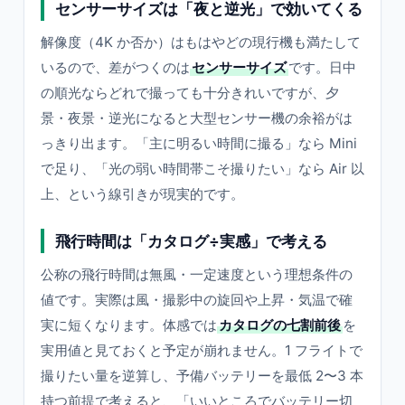
センサーサイズは「夜と逆光」で効いてくる
解像度（4K か否か）はもはやどの現行機も満たして
いるので、差がつくのは
センサーサイズ
です。日中
の順光ならどれで撮っても十分きれいですが、夕
景・夜景・逆光になると大型センサー機の余裕がは
っきり出ます。「主に明るい時間に撮る」なら Mini
で足り、「光の弱い時間帯こそ撮りたい」なら Air 以
上、という線引きが現実的です。
飛行時間は「カタログ÷実感」で考える
公称の飛行時間は無風・一定速度という理想条件の
値です。実際は風・撮影中の旋回や上昇・気温で確
実に短くなります。体感では
カタログの七割前後
を
実用値と見ておくと予定が崩れません。1 フライトで
撮りたい量を逆算し、予備バッテリーを最低 2〜3 本
持つ前提で考えると、「いいところでバッテリー切