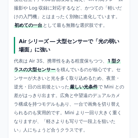
撮影や Log 収録に対応するなど、かつての「軽いだ
けの入門機」とはまったく別物に進化しています。
初めての一台
として最も無難な選択肢です。
Air シリーズ — 大型センサーで「光の弱い
場面」に強い
代表は Air 3S。携帯性をある程度保ちつつ、
1 型ク
ラスの大型センサー
を積んでいるのが核心です。セ
ンサーが大きいと光を多く取り込めるため、夜景・
逆光・日の出前後といった
厳しい光条件
で Mini との
差がはっきり出ます。広角と中望遠のデュアルカメ
ラ構成を持つモデルもあり、一台で画角を切り替え
られるのも実用的です。Mini より一回り大きく重く
なりますが、「軽さよりも写りで一段上を狙いた
い」人にちょうど合うクラスです。