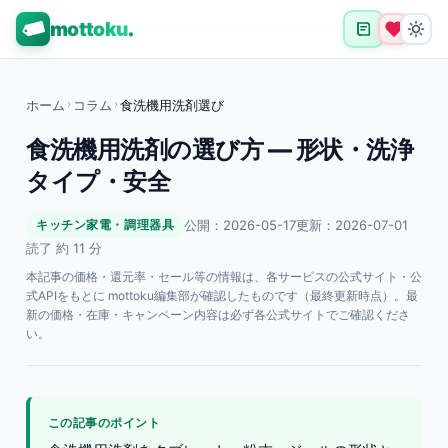
mottoku
.
ホーム
›
コラム
›
食洗機用洗剤選び
食洗機用洗剤の選び方 — 形状・洗浄
タイプ・安全
公開：2026-05-17
更新：2026-07-01
キッチン家電・調理器具
読了 約 11 分
本記事の価格・還元率・セール等の情報は、各サービスの公式サイト・公
式APIをもとに mottoku編集部が確認したものです（最終更新時点）。最
新の価格・在庫・キャンペーン内容は必ず各公式サイトでご確認くださ
い。
この記事のポイント