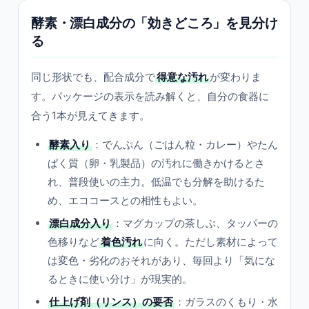
酵素・漂白成分の「効きどころ」を見分け
る
同じ形状でも、配合成分で
得意な汚れ
が変わりま
す。パッケージの表示を読み解くと、自分の食器に
合う1本が見えてきます。
酵素入り
：でんぷん（ごはん粒・カレー）やたん
ぱく質（卵・乳製品）の汚れに働きかけるとさ
れ、普段使いの主力。低温でも分解を助けるた
め、エココースとの相性もよい。
漂白成分入り
：マグカップの茶しぶ、タッパーの
色移りなど
着色汚れ
に向く。ただし素材によって
は変色・劣化のおそれがあり、毎回より「気にな
るときに使い分け」が現実的。
仕上げ剤（リンス）の要否
：ガラスのくもり・水