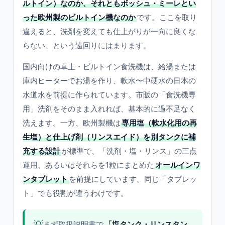
ルトイン）なのか、それともボッシュ・ミーレとい
った欧州製のビルトイン機なのか
です。ここを取り
違えると、洗剤を変えても仕上がりが一向に良くな
らない、という遠回りにはまります。
国内向けの卓上・ビルトイン食洗機は、給湯または
庫内ヒーターでお湯を作り、軟水〜中硬水の日本の
水道水を前提に作られています。市販の「食洗機専
用」洗剤をそのまま入れれば、基本的に過不足なく
洗えます。一方、欧州製機は
専用塩（軟水化用の再
生塩）と仕上げ剤（リンスエイド）を別タンクに補
充する設計
が標準で、「洗剤・塩・リンス」の三点
運用、あるいはそれらを1粒にまとめた
オールインワ
ンタブレット
を前提にしています。同じ「タブレッ
ト」でも役割が違うわけです。
💡
まず取扱説明書で
「塩タンク・リンスタン