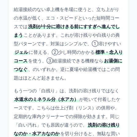
給湯接続のない卓上機を冬場に使うと、立ち上がり
の水温が低く、エコ・スピードといった短時間コー
スでは
洗剤が十分に溶けきる前にすすぎへ進んでし
まう
ことがあります。これが溶け残りや白残りの典
型パターンです。対策はシンプルで、①溶けやすい
ジェル
に替える、②少し時間のかかる
標準・念入り
コース
を使う、③給湯接続できる機種なら
お湯側に
つなぐ
、のいずれか。逆に夏場や給湯機ではこの問
題はほとんど起きません。
もう一つの「白残り」は、洗剤の溶け残りではなく
水道水のミネラル分（水アカ）
が乾いて付着したケ
ースです。こちらは仕上げ剤（リンス）の併用や、
定期的な庫内クリーナーでの掃除が効きます。同じ
「白い汚れ」でも原因が違うので、
洗剤の溶け残り
なのか・水アカなのか
を切り分けると、無駄な買い