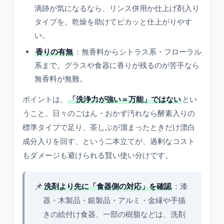
滴跡が気になるなら、リンス併用か仕上げ剤入り
タイプを。乾燥を助けてピカッと仕上がりやす
い。
香りの有無
：無香料からシトラス系・フローラル
系まで。グラスや食器に香りが残るのが苦手なら
無香料が無難。
ポイントは、
「洗浄力が強い＝万能」ではない
とい
うこと。日々のごはん・おかず汚れなら酵素入りの
標準タイプで足り、茶しぶが溜まったときだけ漂白
成分入りを回す、という二本立てが、過剰なコスト
もダメージも避けられる賢い使い分けです。
📌
洗剤より先に「食器側の対応」を確認
：漆
器・木製品・銀製品・アルミ・金縁や手描
きの絵付け食器、一部の樹脂などは、洗剤