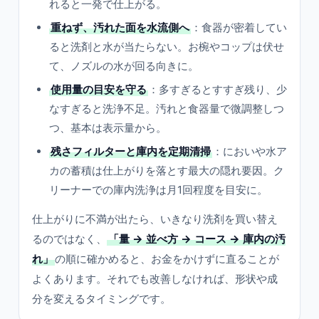
れると一発で仕上がる。
重ねず、汚れた面を水流側へ
：食器が密着してい
ると洗剤と水が当たらない。お椀やコップは伏せ
て、ノズルの水が回る向きに。
使用量の目安を守る
：多すぎるとすすぎ残り、少
なすぎると洗浄不足。汚れと食器量で微調整しつ
つ、基本は表示量から。
残さフィルターと庫内を定期清掃
：においや水ア
カの蓄積は仕上がりを落とす最大の隠れ要因。ク
リーナーでの庫内洗浄は月1回程度を目安に。
仕上がりに不満が出たら、いきなり洗剤を買い替え
るのではなく、
「量 → 並べ方 → コース → 庫内の汚
れ」
の順に確かめると、お金をかけずに直ることが
よくあります。それでも改善しなければ、形状や成
分を変えるタイミングです。