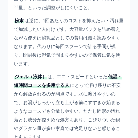
半量」といった調整がしにくいこと。
粉末
は逆に、1回あたりのコストを抑えたい・汚れ量
で加減したい人向けです。大容量パックを詰め替え
ながら使えば消耗品としての費用は最も読みやすく
なります。代わりに毎回スプーンで計る手間が残
り、開封後は湿気で固まりやすいので保管に気を使
います。
ジェル（液体）
は、エコ・スピードといった
低温・
短時間コースを多用する人
にとって溶け残りの不安
から解放されるのが利点です。水に溶けやすいの
で、お湯がしっかり立ち上がる前にすすぎが始まる
ようなコースでも分散しやすい。ただし固形の汚れ
落とし成分が控えめな処方もあり、こびりついた鍋
やグラタン皿が多い家庭では物足りないと感じるこ
ともあります。