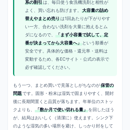
系の割引
は、毎日使う食洗機洗剤と相性が
よく、買い忘れも防げます。
大容量の詰め
替えやまとめ売り
は1回あたりが下がりやす
い一方、合わない洗剤を大量に抱えるとム
ダになるので、
「まず小容量で試して、定
番が決まってから大容量へ」
という順番が
安全です。具体的な価格・還元率・送料は
変動するため、各ECサイト・公式の表示で
必ず確認してください。
もう一つ、まとめ買いで見落としがちなのが
保管の
問題
です。固形・粉末は湿気で固まりやすく、開封
後に長期間置くと品質が落ちます。年単位のストッ
クよりも、
「数か月で使い切れる量」
を回したほう
が、結局はおいしく（清潔に）使えます。シンク下
のような湿気の多い場所を避け、しっかり封をして