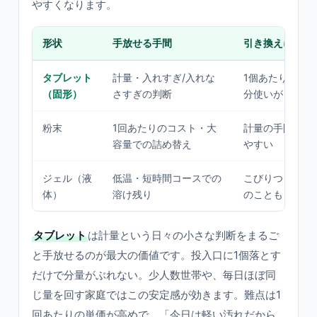
やすくなります。
形状
手放せる手間
引き換えに気を
タブレット
計量・入れすぎ/入れな
1個あたり単価
（固形）
さすぎの判断
分使いがしにく
粉末
1回あたりのコスト・大
計量の手間。湿
容量での詰め替え
やすい
ジェル（液
低温・短時間コースでの
こびりつき汚れ
体）
溶け残り
のことも
タブレット
は計量という日々の小さな判断をまるご
と手放せるのが最大の価値です。投入口に1個落とす
だけで分量がぶれない。少人数世帯や、毎日ほぼ同
じ量を回す家庭ではこの安定感が効きます。難点は1
回あたりの単価が高めで、「今日は軽い汚れだから