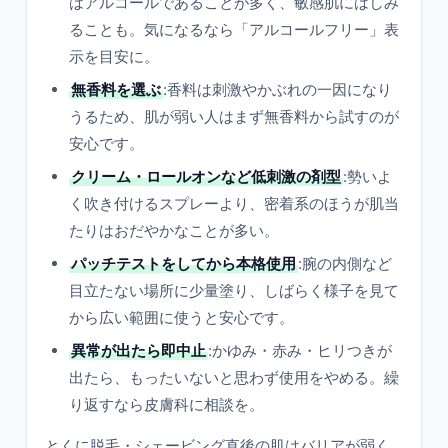
はアルコールであることが多く、敏感肌にはしみ
ることも。気になるなら「アルコールフリー」表
示を目安に。
無香料を選ぶ
:香料は刺激やかぶれの一因になり
うるため、肌が弱い人はまず無香料から試すのが
安心です。
クリーム・ロールオンなど低刺激の剤型
:勢いよ
く吹き付けるスプレーより、密着系のほうが肌当
たりはおだやかなことが多い。
パッチテストをしてから本格使用
:腕の内側など
目立たない場所に少量塗り、しばらく様子を見て
から広い範囲に使うと安心です。
異常が出たら即中止
:かゆみ・赤み・ヒリつきが
出たら、もったいないと思わず使用をやめる。繰
り返すなら皮膚科に相談を。
とくに脱毛・シェービング直後の肌はバリアが弱く