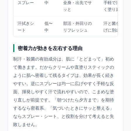
スプレー
中
全身・出先でサ
手軽で清涼感
ッと
く塗り直し前
汗拭きシ
低〜
部活・外回りの
汗と菌を拭き
ート
中
リフレッシュ
げに別の剤型
密着力が効きを左右する理由
制汗・殺菌の有効成分は、肌に「とどまって」初め
て働きます。だからクリームや直塗りスティックの
ように肌へ密着して残るタイプは、効果が長く続き
やすい。逆にスプレーは均一に広げやすく手軽な反
面、揮発しやすく汗で流れやすいので、こまめな塗
り直しが前提です。「朝つけたら夕方まで」を期待
するなら密着系、「気づいたときにサッと整える」
ならスプレー・シート、と役割を分けて考えると失
敗しません。