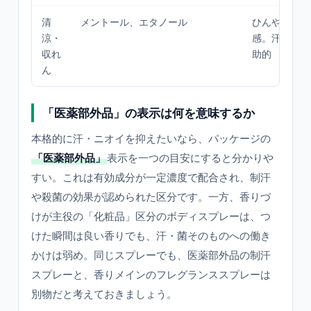
清
メントール、エタノール
ひんやり感や
涼・
感。汗を止め
収れ
助的
ん
「医薬部外品」の表示は何を意味するか
本格的に汗・ニオイを抑えたいなら、パッケージの
「医薬部外品」
表示を一つの目安にすると分かりや
すい。これは有効成分が一定濃度で配合され、制汗
や殺菌の効果が認められた区分です。一方、香りづ
けが主役の「化粧品」区分のボディスプレーは、つ
けた瞬間は良い香りでも、汗・菌そのものへの働き
かけは弱め。同じスプレーでも、医薬部外品の制汗
スプレーと、香りメインのフレグランススプレーは
別物だと考えておきましょう。