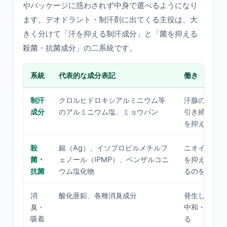
やパッケージに惑わされず中身で選べるようになり
ます。デオドラント・制汗剤に出てくる主役は、大
きく分けて「汗を抑える制汗成分」と「菌を抑える
殺菌・抗菌成分」の二系統です。
系統
代表的な成分表記
働き
制汗
クロルヒドロキシアルミニウム等
汗腺の出口を
成分
のアルミニウム塩、ミョウバン
引き締め、汗
を抑える
殺
銀（Ag）、イソプロピルメチルフ
ニオイの原因
菌・
ェノール（IPMP）、ベンザルコニ
を抑え、汗が
抗菌
ウム塩化物
るのを防ぐ
消
酸化亜鉛、各種消臭成分
発生したニオ
臭・
中和・吸着し
吸着
る