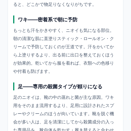
ると、どこかで物足りなくなりがちです。
ワキ——密着系で朝に予防
もっとも汗をかきやすく、ニオイも気になる部位。
朝の清潔な肌に直塗りスティック・ロールオン・ク
リームで予防しておくのが王道です。汗をかいてか
ら上塗りするより、出る前に出口を整えておくほう
が効果的。乾いてから服を着れば、衣類への色移り
や付着も防げます。
足——専用の殺菌タイプが頼りになる
足のニオイは、靴の中の蒸れと菌が主な原因。ワキ
用をそのまま流用するより、足用に設計されたスプ
レーやクリームのほうが向いています。靴を脱ぐ機
会が多い人は、足を清潔にしてから殺菌成分の入っ
た専用品を。靴自体を乾かす・履き替えると合わせ