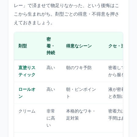
レー」で済ませて物足りなかった、という後悔はこ
こから生まれがち。剤型ごとの得意・不得意を押さ
えておきましょう。
密
剤型
着・
得意なシーン
クセ・注意点
持続
直塗りス
高い
朝のワキ予防
密着して持続
ティック
から服を着る
ロールオ
高い
朝・ピンポイン
液が密着。乾
ン
ト
と衣類に付く
クリーム
非常
本格的なワキ・
密着力は最強
に高
足対策
手間はある
い