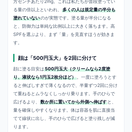
方センチあたり2mg。これは私たちが普段塗ってい
る量の倍以上といわれ、
多くの人は規定量の半分も
塗れていない
のが実態です。塗る量が半分になる
と、防御力は単純な比例以上に大きく落ちます。高
SPFを選ぶより、まず「量」を見直すほうが効きま
す。
顔は「500円玉大」を2回に分けて
顔に塗る目安は
500円玉大（クリームなら2度塗
り、液状なら1円玉2枚分ほど）
。一度に塗ろうとす
ると伸ばしすぎて薄くなるので、半量ずつ2回に分け
て重ねるとムラなくしっかり乗ります。手のひらで
広げるより、
数か所に置いてから外側へ伸ばす
と、
量を確保しやすくなります。体は容器を肌に直接当
てて線状に出し、手のひらで広げると塗り残しが減
ります。