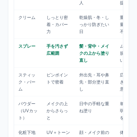
人
提で
クリーム
しっとり密
乾燥肌・冬・し
重く感じ
着・カバー
っかり防ぎたい
量が少な
力
日
不足
スプレー
手を汚さず
髪・背中・メイ
ムラにな
広範囲
クの上から塗り
規定量が
直し
い
スティッ
ピンポイン
外出先・耳や鼻
広い面に
ク・バー
トで密着
先・部分塗り直
き。塗り
ム
し
意
パウダー
メイクの上
日中の手軽な重
単体では
（UVカッ
からさらっ
ね塗り
弱め。下
ト）
と
を
化粧下地
UV＋トーン
顔・メイク前の
体には不