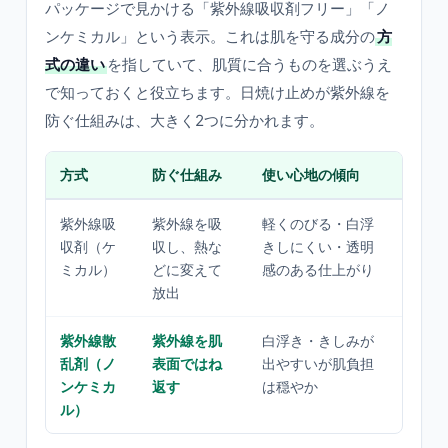
パッケージで見かける「紫外線吸収剤フリー」「ノ
ンケミカル」という表示。これは肌を守る成分の
方
式の違い
を指していて、肌質に合うものを選ぶうえ
で知っておくと役立ちます。日焼け止めが紫外線を
防ぐ仕組みは、大きく2つに分かれます。
方式
防ぐ仕組み
使い心地の傾向
向い
紫外線吸
紫外線を吸
軽くのびる・白浮
普通
収剤（ケ
収し、熱な
きしにくい・透明
や高S
ミカル）
どに変えて
感のある仕上がり
する
放出
紫外線散
紫外線を肌
白浮き・きしみが
敏感
乱剤（ノ
表面ではね
出やすいが肌負担
も・
ンケミカ
返す
は穏やか
ゆら
ル）