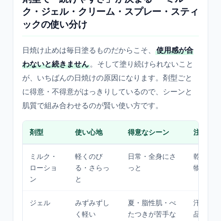
ク・ジェル・クリーム・スプレー・スティ
ックの使い分け
日焼け止めは毎日塗るものだからこそ、
使用感が合
わないと続きません
。そして塗り続けられないこと
が、いちばんの日焼けの原因になります。剤型ごと
に得意・不得意がはっきりしているので、シーンと
肌質で組み合わせるのが賢い使い方です。
剤型
使い心地
得意なシーン
注意点
ミルク・
軽くのび
日常・全身にさ
乾燥肌に
ローショ
る・さらっ
っと
物足りな
ン
と
ジェル
みずみずし
夏・脂性肌・べ
汗で落ち
く軽い
たつきが苦手な
品も。塗