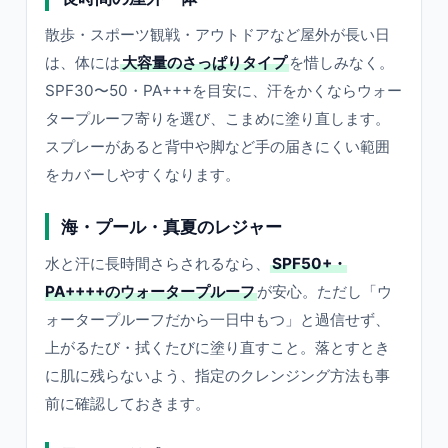
散歩・スポーツ観戦・アウトドアなど屋外が長い日
は、体には
大容量のさっぱりタイプ
を惜しみなく。
SPF30〜50・PA+++を目安に、汗をかくならウォー
タープルーフ寄りを選び、こまめに塗り直します。
スプレーがあると背中や脚など手の届きにくい範囲
をカバーしやすくなります。
海・プール・真夏のレジャー
水と汗に長時間さらされるなら、
SPF50+・
PA++++のウォータープルーフ
が安心。ただし「ウ
ォータープルーフだから一日中もつ」と過信せず、
上がるたび・拭くたびに塗り直すこと。落とすとき
に肌に残らないよう、指定のクレンジング方法も事
前に確認しておきます。