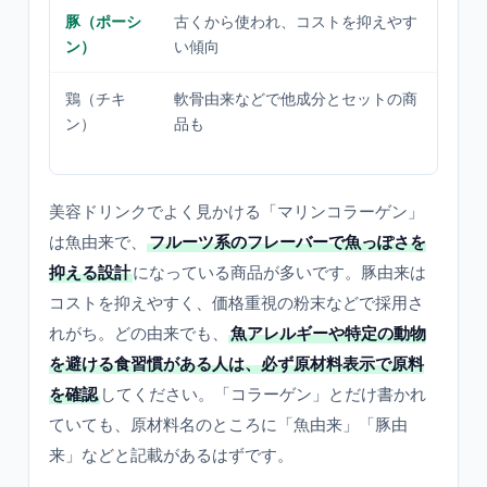
豚（ポーシ
古くから使われ、コストを抑えやす
豚
ン）
い傾向
習
鶏（チキ
軟骨由来などで他成分とセットの商
鶏
ン）
品も
だ
認
美容ドリンクでよく見かける「マリンコラーゲン」
は魚由来で、
フルーツ系のフレーバーで魚っぽさを
抑える設計
になっている商品が多いです。豚由来は
コストを抑えやすく、価格重視の粉末などで採用さ
れがち。どの由来でも、
魚アレルギーや特定の動物
を避ける食習慣がある人は、必ず原材料表示で原料
を確認
してください。「コラーゲン」とだけ書かれ
ていても、原材料名のところに「魚由来」「豚由
来」などと記載があるはずです。