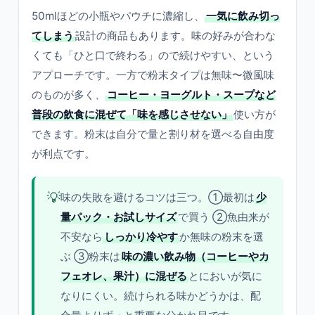
50mlほどの小瓶やパウチに濃縮し、
一気に飲み切っ
てしまう
設計の商品もあります。味の好みが合わな
くても「ひと口で終わる」ので続けやすい、という
アプローチです。一方で粉末タイプは無味〜微風味
のものが多く、
コーヒー・ヨーグルト・スープなど
普段の飲食に混ぜて「味を感じさせない」
使い方が
できます。粉末は自分で量と割り材を選べる自由度
が利点です。
💡
味の失敗を避けるコツは三つ。①最初は
少
量パック・お試しサイズ
で買う ②魚由来が
不安なら
しっかり冷やす
か無味の粉末を選
ぶ ③粉末は
味の濃い飲み物（コーヒーやカ
フェオレ、果汁）に混ぜる
とにおいが気に
なりにくい。続けられる味かどうかは、配