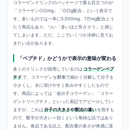
コラーゲンドリンクのパッケージで最も目立つのが
「コラーゲン○○mg」「○○g配合」という表示で
す。多いものでは一本に5,000mg、1万mg配合とう
たう商品もあり、つい「多いほど良さそう」と感じ
てしまいます。ただ、ここでいくつか冷静に見てお
きたい点があります。
「ペプチド」かどうかで表示の意味が変わる
多くのドリンクが採用しているのは
コラーゲンペプ
チド
で、コラーゲンを酵素で細かく分解して分子を
小さくし、水に溶けやすく飲みやすくしたもので
す。商品によっては「低分子コラーゲン」「コラー
ゲントリペプチド」といった表記でアピールしてい
ますが、これは
分子の大きさや製法の違い
を指すも
ので、数字が大きい＝効くという単純な話ではあり
ません。食品である以上、配合量の多さが体感に直