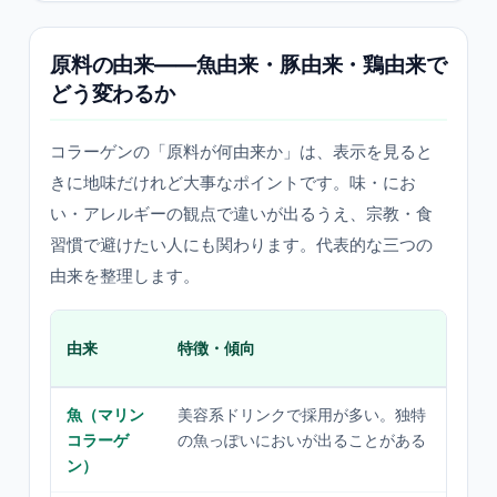
原料の由来——魚由来・豚由来・鶏由来で
どう変わるか
コラーゲンの「原料が何由来か」は、表示を見ると
きに地味だけれど大事なポイントです。味・にお
い・アレルギーの観点で違いが出るうえ、宗教・食
習慣で避けたい人にも関わります。代表的な三つの
由来を整理します。
気
由来
特徴・傾向
人
魚（マリン
美容系ドリンクで採用が多い。独特
魚
コラーゲ
の魚っぽいにおいが出ることがある
の
ン）