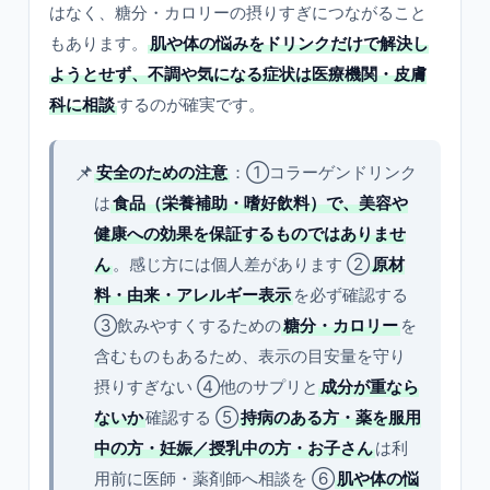
はなく、糖分・カロリーの摂りすぎにつながること
もあります。
肌や体の悩みをドリンクだけで解決し
ようとせず、不調や気になる症状は医療機関・皮膚
科に相談
するのが確実です。
📌
安全のための注意
：①コラーゲンドリンク
は
食品（栄養補助・嗜好飲料）で、美容や
健康への効果を保証するものではありませ
ん
。感じ方には個人差があります ②
原材
料・由来・アレルギー表示
を必ず確認する
③飲みやすくするための
糖分・カロリー
を
含むものもあるため、表示の目安量を守り
摂りすぎない ④他のサプリと
成分が重なら
ないか
確認する ⑤
持病のある方・薬を服用
中の方・妊娠／授乳中の方・お子さん
は利
用前に医師・薬剤師へ相談を ⑥
肌や体の悩