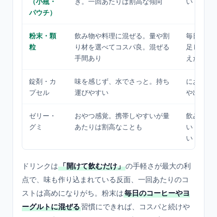
（小瓶・
き。一回あたりは割高な傾向
い・味を
パウチ）
粉末・顆
飲み物や料理に混ぜる。量や割
毎日のコ
粒
り材を選べてコスパ良。混ぜる
足したい
手間あり
えたい
錠剤・カ
味を感じず、水でさっと。持ち
においが
プセル
運びやすい
や出張が
ゼリー・
おやつ感覚。携帯しやすいが量
飲み物と
グミ
あたりは割高なことも
い・間食
い
ドリンクは
「開けて飲むだけ」
の手軽さが最大の利
点で、味も作り込まれている反面、一回あたりのコ
ストは高めになりがち。粉末は
毎日のコーヒーやヨ
ーグルトに混ぜる
習慣にできれば、コスパと続けや