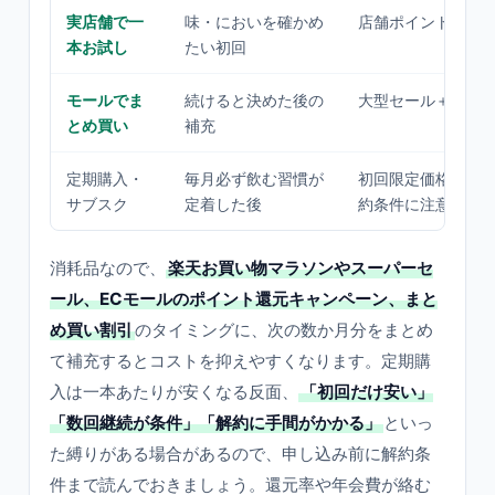
実店舗で一
味・においを確かめ
店舗ポイントデー
本お試し
たい初回
モールでま
続けると決めた後の
大型セール＋ポイ
とめ買い
補充
定期購入・
毎月必ず飲む習慣が
初回限定価格・継
サブスク
定着した後
約条件に注意）
消耗品なので、
楽天お買い物マラソンやスーパーセ
ール、ECモールのポイント還元キャンペーン、まと
め買い割引
のタイミングに、次の数か月分をまとめ
て補充するとコストを抑えやすくなります。定期購
入は一本あたりが安くなる反面、
「初回だけ安い」
「数回継続が条件」「解約に手間がかかる」
といっ
た縛りがある場合があるので、申し込み前に解約条
件まで読んでおきましょう。還元率や年会費が絡む