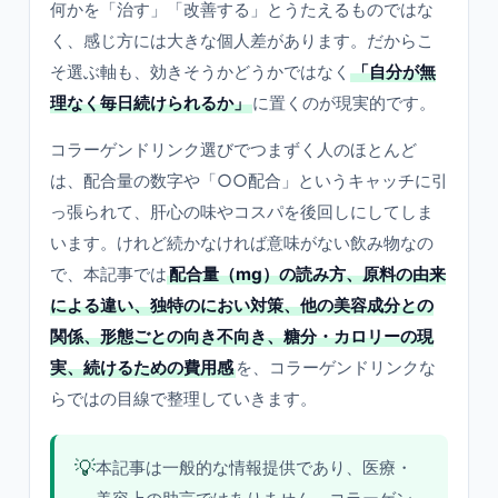
何かを「治す」「改善する」とうたえるものではな
く、感じ方には大きな個人差があります。だからこ
そ選ぶ軸も、効きそうかどうかではなく
「自分が無
理なく毎日続けられるか」
に置くのが現実的です。
コラーゲンドリンク選びでつまずく人のほとんど
は、配合量の数字や「○○配合」というキャッチに引
っ張られて、肝心の味やコスパを後回しにしてしま
います。けれど続かなければ意味がない飲み物なの
で、本記事では
配合量（mg）の読み方、原料の由来
による違い、独特のにおい対策、他の美容成分との
関係、形態ごとの向き不向き、糖分・カロリーの現
実、続けるための費用感
を、コラーゲンドリンクな
らではの目線で整理していきます。
💡
本記事は一般的な情報提供であり、医療・