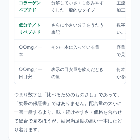
コラーゲン
分解して小さくし飲みやす
主流。味・
ペプチド
くした一般的なタイプ
加工がしや
低分子／ト
さらに小さい分子をうたう
数字＝体感
リペプチド
表記
い。あくま
○○mg／一
その一本に入っている量
容量・価格
本
で見る
○○mg／一
表示の目安量を飲んだとき
何本・何包
日目安
の量
かを確認
つまり数字は「比べるためのものさし」であって、
「効果の保証書」ではありません。配合量の大小に
一喜一憂するより、味・続けやすさ・価格を合わせ
て総合で見るほうが、結局満足度の高い一本にたど
り着けます。