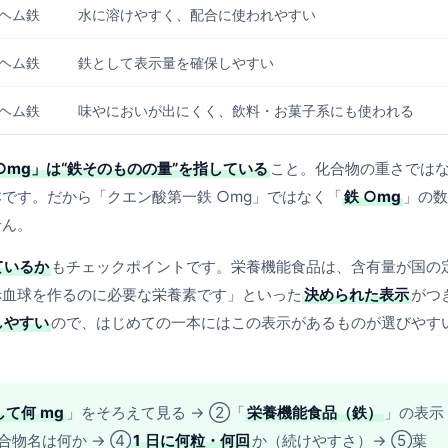
ヘム鉄
水に溶けやすく、配合に使われやすい
ヘム鉄
鉄として表示量を確保しやすい
ヘム鉄
味やにおいが出にくく、飲料・お菓子系にも使われる
○mg」は“鉄そのものの量”を指している
こと。化合物の重さでは
本です。だから「クエン酸第一鉄 ○mg」ではなく「
鉄 ○mg
」の数
せん。
ているか
もチェックポイントです。栄養機能食品は、含有量が国の
赤血球を作るのに必要な栄養素です」といった
決められた表示
がつ
しやすい
ので、はじめての一本にはこの表示があるものが選びやす
て何 mg
」をそろえて見る → ②「
栄養機能食品（鉄）
」の表示
合物名は何か → ④
1 日に何粒・何回
か（続けやすさ）→ ⑤葉