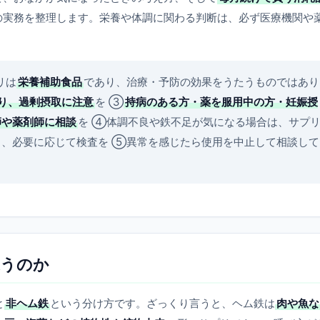
の実務を整理します。栄養や体調に関わる判断は、必ず医療機関や
リは
栄養補助食品
であり、治療・予防の効果をうたうものではあり
守り、過剰摂取に注意
を ③
持病のある方・薬を服用中の方・妊娠授
師や薬剤師に相談
を ④体調不良や鉄不足が気になる場合は、サプ
し、必要に応じて検査を ⑤異常を感じたら使用を中止して相談して
違うのか
と
非ヘム鉄
という分け方です。ざっくり言うと、ヘム鉄は
肉や魚な