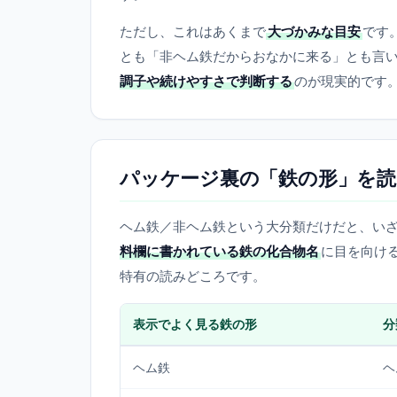
ただし、これはあくまで
大づかみな目安
です
とも「非ヘム鉄だからおなかに来る」とも言
調子や続けやすさで判断する
のが現実的です
パッケージ裏の「鉄の形」を
ヘム鉄／非ヘム鉄という大分類だけだと、い
料欄に書かれている鉄の化合物名
に目を向け
特有の読みどころです。
表示でよく見る鉄の形
分
ヘム鉄
ヘ