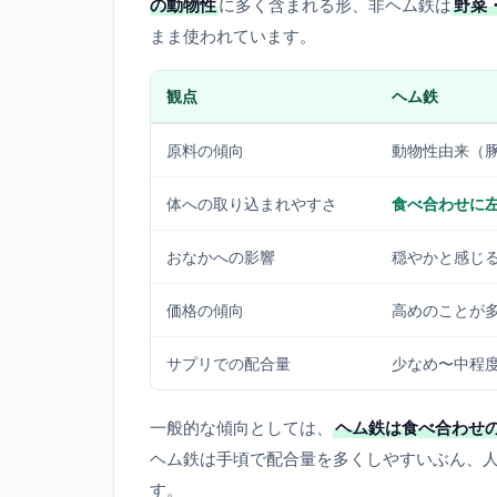
の動物性
に多く含まれる形、非ヘム鉄は
野菜
まま使われています。
観点
ヘム鉄
原料の傾向
動物性由来（
体への取り込まれやすさ
食べ合わせに
おなかへの影響
穏やかと感じ
価格の傾向
高めのことが
サプリでの配合量
少なめ〜中程
一般的な傾向としては、
ヘム鉄は食べ合わせ
ヘム鉄は手頃で配合量を多くしやすいぶん、
す。