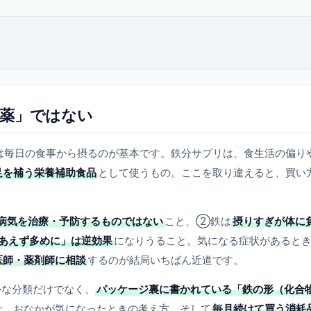
薬」ではない
は毎日の食事から摂るのが基本です。鉄分サプリは、食生活の偏り
足を補う栄養補助食品
として使うもの。ここを取り違えると、買い
病気を治療・予防するものではない
こと、②鉄は
摂りすぎが体に
あえず多めに」は逆効果
になりうること。気になる症状があると
医師・薬剤師に相談
するのが結局いちばん近道です。
かな分類だけでなく、
パッケージ裏に書かれている「鉄の形（化合
せ、おなかが気になったときの考え方、そして
毎月続けて買う消耗