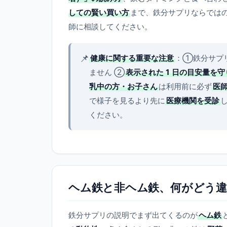
しての賢い買い方
まで、鉄分サプリならでは
師に相談してください。
📌
健康に関する重要な注意
：①鉄分サプ
ません ②
表示された 1 日の目安量を
乳中の方・お子さん
は利用前に必ず
医
で様子を見るより先に
医療機関を受診
ください。
ヘム鉄と非ヘム鉄、何がどう
鉄分サプリの説明でまず出てくるのが
ヘム鉄