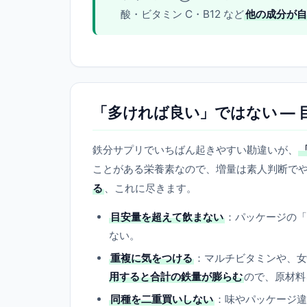
酸・ビタミン C・B12 など
他の成分が自
「多ければ良い」ではない —
鉄分サプリでいちばん起きやすい勘違いが、
ことがある栄養素なので、増量は素人判断で
る
、これに尽きます。
目安量を超えて飲まない
：パッケージの「
ない。
重複に気をつける
：マルチビタミンや、女
用すると合計の鉄量が膨らむ
ので、原材料
同種を二重買いしない
：味やパッケージ違