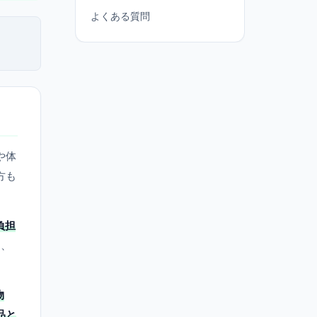
よくある質問
や体
方も
負担
き、
物
品と