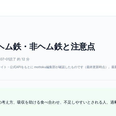
 ヘム鉄・非ヘム鉄と注意点
07-01
読了 約 12 分
・公式APIをもとに mottoku編集部が確認したものです（最終更新時点）。最
。
の考え方、吸収を助ける食べ合わせ、不足しやすいとされる人、過