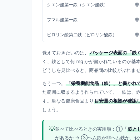
クエン酸第一鉄（クエン酸鉄）
非
フマル酸第一鉄
非
ピロリン酸第二鉄（ピロリン酸鉄）
非
覚えておきたいのは、
パッケージ表面の「鉄 
く、鉄として何 mg かが書かれているのが基
どうしを見比べると、商品間の比較がぶれま
もう一つ。
「栄養機能食品（鉄）」と書かれ
た範囲に収まるよう作られていて、「鉄は、
す。単なる健康食品より
目安量の根拠が確認
しょう。
💡
並べて比べるときの実用順：①「
鉄とし
があるか → ③ヘム鉄か非ヘム鉄か、化