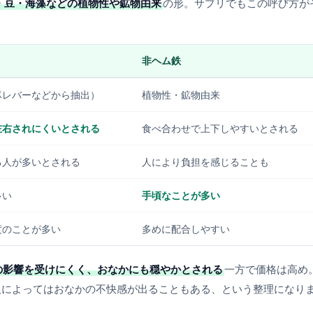
・豆・海藻などの植物性や鉱物由来
の形。サプリでもこの呼び方が
非ヘム鉄
豚レバーなどから抽出）
植物性・鉱物由来
左右されにくいとされる
食べ合わせで上下しやすいとされる
る人が多いとされる
人により負担を感じることも
多い
手頃なことが多い
度のことが多い
多めに配合しやすい
の影響を受けにくく、おなかにも穏やかとされる
一方で価格は高め
人によってはおなかの不快感が出ることもある、という整理になり