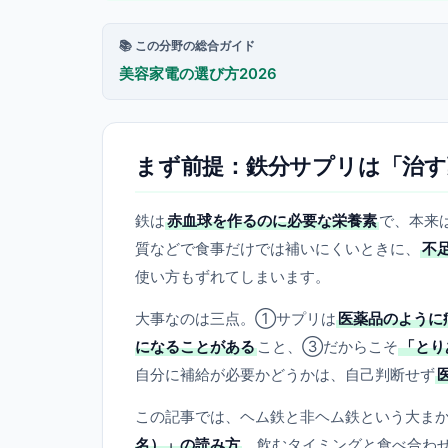
📚 この分野の総合ガイド
美容家電の選び方2026
まず前提：鉄分サプリは「治す
鉄は
赤血球を作るのに必要な栄養素
で、本来
質などで食事だけでは補いにくいときに、
不
使い方もずれてしまいます。
大事なのは三点。①サプリは
医薬品のように
になることがある
こと、③だからこそ
「とり
自分に補給が必要かどうかは、自己判断せず
この記事では、ヘム鉄と非ヘム鉄という大ま
名）」の読み方
、飲むタイミングと食べ合わ