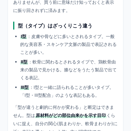
ありませんが、買う前に意味だけ知っておくと表示
に振り回されずに済みます。
型（タイプ）はざっくりこう違う
I型
：皮膚や骨などに多いとされるタイプ。一般
的な美容系・スキンケア文脈の製品で表記される
ことが多い。
II型
：軟骨に関わるとされるタイプで、鶏軟骨由
来の製品で見かける。膝などをうたう製品で出て
くる表記。
III型
：I型と一緒に語られることが多いタイプ。
「I型・III型配合」のような表記もある。
「型が違うと劇的に何かが変わる」と断定はできま
せん。型は
原材料がどの部位由来かを示す目印
くら
いに捉え、自分の関心(肌まわりか、軟骨まわりか)に