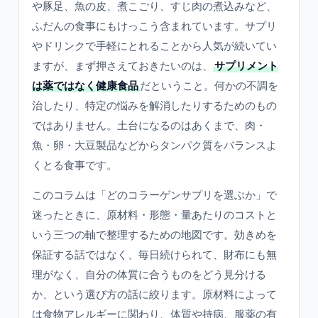
や豚足、魚の皮、煮こごり、すじ肉の煮込みなど、
ふだんの食事にもけっこう含まれています。サプリ
やドリンクで手軽にとれることから人気が続いてい
ますが、まず押さえておきたいのは、
サプリメント
は薬ではなく健康食品
だということ。何かの不調を
治したり、特定の悩みを解消したりするためのもの
ではありません。土台になるのはあくまで、肉・
魚・卵・大豆製品などからタンパク質をバランスよ
くとる食事です。
このコラムは「どのコラーゲンサプリを選ぶか」で
迷ったときに、原材料・形態・量あたりのコストと
いう三つの軸で整理するための地図です。効きめを
保証する話ではなく、毎日続けられて、財布にも無
理がなく、自分の体質に合うものをどう見分ける
か、という選び方の話に絞ります。原材料によって
は食物アレルギーに関わり、体質や持病、服薬の有