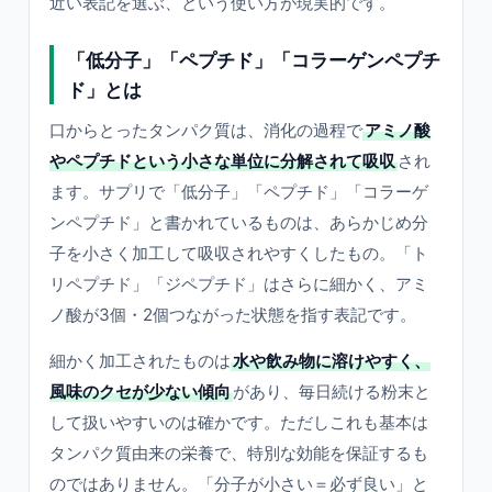
近い表記を選ぶ、という使い方が現実的です。
「低分子」「ペプチド」「コラーゲンペプチ
ド」とは
口からとったタンパク質は、消化の過程で
アミノ酸
やペプチドという小さな単位に分解されて吸収
され
ます。サプリで「低分子」「ペプチド」「コラーゲ
ンペプチド」と書かれているものは、あらかじめ分
子を小さく加工して吸収されやすくしたもの。「ト
リペプチド」「ジペプチド」はさらに細かく、アミ
ノ酸が3個・2個つながった状態を指す表記です。
細かく加工されたものは
水や飲み物に溶けやすく、
風味のクセが少ない傾向
があり、毎日続ける粉末と
して扱いやすいのは確かです。ただしこれも基本は
タンパク質由来の栄養で、特別な効能を保証するも
のではありません。「分子が小さい＝必ず良い」と