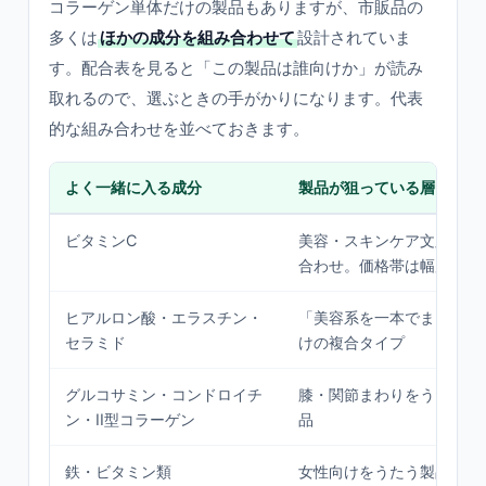
コラーゲン単体だけの製品もありますが、市販品の
多くは
ほかの成分を組み合わせて
設計されていま
す。配合表を見ると「この製品は誰向けか」が読み
取れるので、選ぶときの手がかりになります。代表
的な組み合わせを並べておきます。
よく一緒に入る成分
製品が狙っている層
ビタミンC
美容・スキンケア文脈の定
合わせ。価格帯は幅広い
ヒアルロン酸・エラスチン・
「美容系を一本でまとめた
セラミド
けの複合タイプ
グルコサミン・コンドロイチ
膝・関節まわりをうたう軟
ン・II型コラーゲン
品
鉄・ビタミン類
女性向けをうたう製品で見