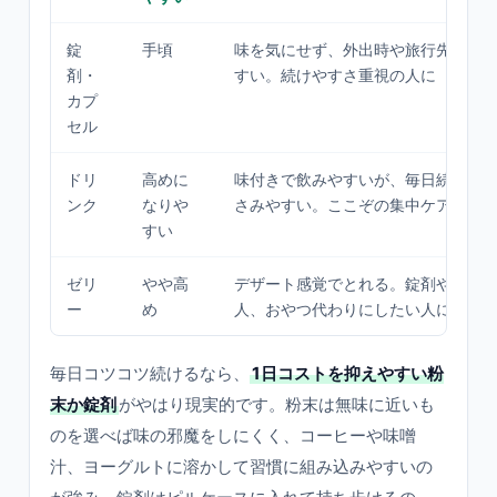
錠
手頃
味を気にせず、外出時や旅行先にも
剤・
すい。続けやすさ重視の人に
カプ
セル
ドリ
高めに
味付きで飲みやすいが、毎日続ける
ンク
なりや
さみやすい。ここぞの集中ケアや贈
すい
ゼリ
やや高
デザート感覚でとれる。錠剤や粉末
ー
め
人、おやつ代わりにしたい人に
毎日コツコツ続けるなら、
1日コストを抑えやすい粉
末か錠剤
がやはり現実的です。粉末は無味に近いも
のを選べば味の邪魔をしにくく、コーヒーや味噌
汁、ヨーグルトに溶かして習慣に組み込みやすいの