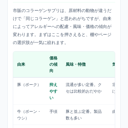
市販のコラーゲンサプリは、原材料の動物が違うだ
けで「同じコラーゲン」と思われがちですが、由来
によってアレルギーへの配慮・風味・価格の傾向が
変わります。まずはここを押さえると、棚やページ
の選択肢が一気に絞れます。
価格
由来
の傾
風味・特徴
気をつ
向
豚（ポーク）
抑え
流通が多い定番。ク
宗教・
やす
セは比較的おだやか
ける人
い
牛（ボーン・
手頃
豚と並ぶ定番。製品
由来表
ウシ）
数も多い