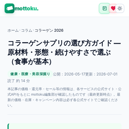
mottoku
.
ホーム
›
コラム
›
コラーゲン 2026
コラーゲンサプリの選び方ガイド —
原材料・形態・続けやすさで選ぶ
（食事が基本）
公開：2026-05-17
更新：2026-07-01
健康・医療・美容深掘り
読了 約 14 分
本記事の価格・還元率・セール等の情報は、各サービスの公式サイト・公
式APIをもとに mottoku編集部が確認したものです（最終更新時点）。最
新の価格・在庫・キャンペーン内容は必ず各公式サイトでご確認くださ
い。