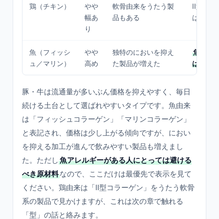
鶏（チキン）
やや
軟骨由来をうたう製
II型を
幅あ
品もある
は後述
り
魚（フィッシ
やや
独特のにおいを抑え
魚アレ
ュ／マリン）
高め
た製品が増えた
は不可
豚・牛は流通量が多いぶん価格を抑えやすく、毎日
続ける土台として選ばれやすいタイプです。魚由来
は「フィッシュコラーゲン」「マリンコラーゲン」
と表記され、価格は少し上がる傾向ですが、におい
を抑える加工が進んで飲みやすい製品も増えまし
た。ただし
魚アレルギーがある人にとっては避ける
べき原材料
なので、ここだけは最優先で表示を見て
ください。鶏由来は「II型コラーゲン」をうたう軟骨
系の製品で見かけますが、これは次の章で触れる
「型」の話と絡みます。