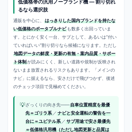
低価格帯の汎用ノーブランド機 — 割り切れ
るなら選択肢
通販を中心に、
はっきりした国内ブランドを持たな
い低価格のポータブルナビ
も数多く出回っていま
す。とにかく安く一台、サブとして、あるいは“付い
ていればいい”割り切りなら候補になります。ただし
地図データの鮮度・更新の有無・案内品質・サポー
ト体制
が読みにくく、新しい道路や規制が反映され
ないまま放置されるリスクもあります。「メインの
ナビ」に据えるなら、安さだけで飛びつかず、後述
のチェック項目で見極めてください。
💡
ざっくりの向き先——
自車位置精度を最優
先＝ゴリラ系
／
ナビと安全運転の警告を一
台に＝ユピテル系
／
サブ用途で安さ最優先
＝低価格汎用機（ただし地図更新と品質は