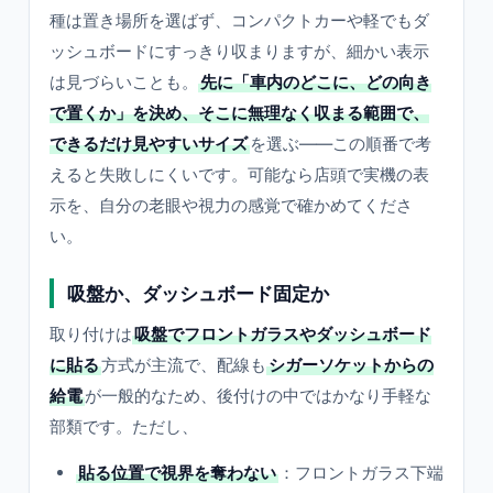
種は置き場所を選ばず、コンパクトカーや軽でもダ
ッシュボードにすっきり収まりますが、細かい表示
は見づらいことも。
先に「車内のどこに、どの向き
で置くか」を決め、そこに無理なく収まる範囲で、
できるだけ見やすいサイズ
を選ぶ——この順番で考
えると失敗しにくいです。可能なら店頭で実機の表
示を、自分の老眼や視力の感覚で確かめてくださ
い。
吸盤か、ダッシュボード固定か
取り付けは
吸盤でフロントガラスやダッシュボード
に貼る
方式が主流で、配線も
シガーソケットからの
給電
が一般的なため、後付けの中ではかなり手軽な
部類です。ただし、
貼る位置で視界を奪わない
：フロントガラス下端