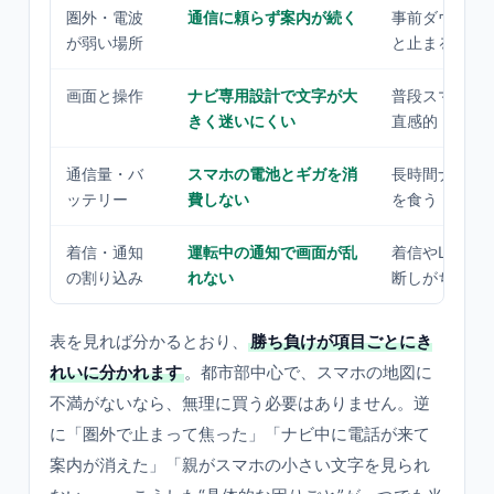
圏外・電波
通信に頼らず案内が続く
事前ダウンロ
が弱い場所
と止まること
画面と操作
ナビ専用設計で文字が大
普段スマホを
きく迷いにくい
直感的
通信量・バ
スマホの電池とギガを消
長時間ナビで
ッテリー
費しない
を食う
着信・通知
運転中の通知で画面が乱
着信やLINE
の割り込み
れない
断しがち
表を見れば分かるとおり、
勝ち負けが項目ごとにき
れいに分かれます
。都市部中心で、スマホの地図に
不満がないなら、無理に買う必要はありません。逆
に「圏外で止まって焦った」「ナビ中に電話が来て
案内が消えた」「親がスマホの小さい文字を見られ