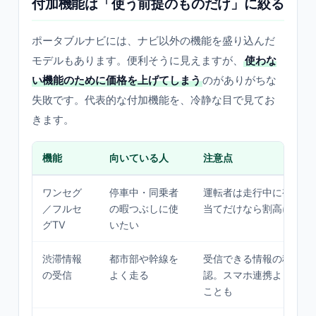
付加機能は「使う前提のものだけ」に絞る
ポータブルナビには、ナビ以外の機能を盛り込んだ
モデルもあります。便利そうに見えますが、
使わな
い機能のために価格を上げてしまう
のがありがちな
失敗です。代表的な付加機能を、冷静な目で見てお
きます。
機能
向いている人
注意点
ワンセグ
停車中・同乗者
運転者は走行中に視聴不
／フルセ
の暇つぶしに使
当てだけなら割高になり
グTV
いたい
渋滞情報
都市部や幹線を
受信できる情報の種類・
の受信
よく走る
認。スマホ連携より範囲
ことも