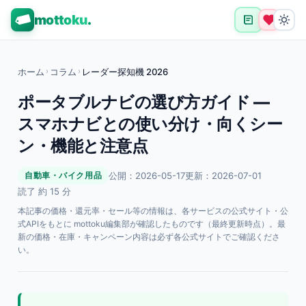
mottoku
.
ホーム
›
コラム
›
レーダー探知機 2026
ポータブルナビの選び方ガイド —
スマホナビとの使い分け・向くシー
ン・機能と注意点
公開：2026-05-17
更新：2026-07-01
自動車・バイク用品
読了 約 15 分
本記事の価格・還元率・セール等の情報は、各サービスの公式サイト・公
式APIをもとに mottoku編集部が確認したものです（最終更新時点）。最
新の価格・在庫・キャンペーン内容は必ず各公式サイトでご確認くださ
い。