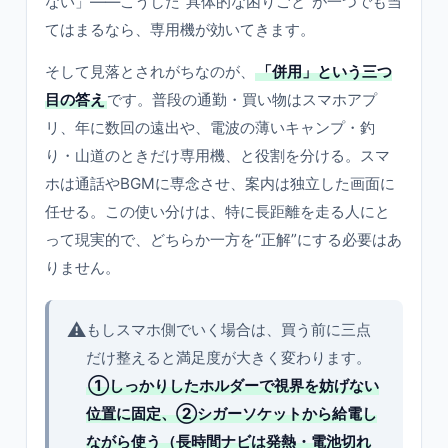
ない」——こうした“具体的な困りごと”が一つでも当
てはまるなら、専用機が効いてきます。
そして見落とされがちなのが、
「併用」という三つ
目の答え
です。普段の通勤・買い物はスマホアプ
リ、年に数回の遠出や、電波の薄いキャンプ・釣
り・山道のときだけ専用機、と役割を分ける。スマ
ホは通話やBGMに専念させ、案内は独立した画面に
任せる。この使い分けは、特に長距離を走る人にと
って現実的で、どちらか一方を“正解”にする必要はあ
りません。
⚠️
もしスマホ側でいく場合は、買う前に三点
だけ整えると満足度が大きく変わります。
①しっかりしたホルダーで視界を妨げない
位置に固定、②シガーソケットから給電し
ながら使う（長時間ナビは発熱・電池切れ