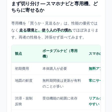
まず切り分け — スマホナビと専用機、ど
ちらに寄せるか
専用機を「買うか・見送るか」は、性能の優劣では
なく
走る環境と、使う人の手の慣れ
でほぼ決まりま
す。両者の性格を、誇張せず並べてみます。
ポータブルナビ（専用
観点
スマホの地図
機）
初期費用
本体購入が必要
無料アプリで
地図の鮮度
無料期間後は更新が有料
常にサーバ側
のことが多い
渋滞・規制
受信機能の範囲に依存
リアルタイム
反映
やすい