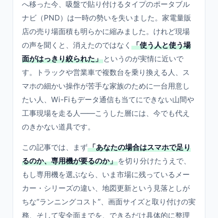
へ移った今、吸盤で貼り付けるタイプのポータブル
ナビ（PND）は一時の勢いを失いました。家電量販
店の売り場面積も明らかに縮みました。けれど現場
の声を聞くと、消えたのではなく
「使う人と使う場
面がはっきり絞られた」
というのが実情に近いで
す。トラックや営業車で複数台を乗り換える人、ス
マホの細かい操作が苦手な家族のために一台用意し
たい人、Wi-Fiもデータ通信も当てにできない山間や
工事現場を走る人——こうした層には、今でも代え
のきかない道具です。
この記事では、まず
「あなたの場合はスマホで足り
るのか、専用機が要るのか」
を切り分けたうえで、
もし専用機を選ぶなら、いま市場に残っているメー
カー・シリーズの違い、地図更新という見落としが
ちな“ランニングコスト”、画面サイズと取り付けの実
務、そして安全面までを、できるだけ具体的に整理