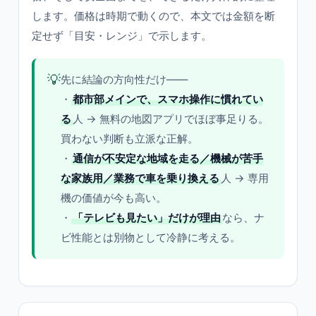
します。価格は時期で動くので、本文では金額を断
定せず「目安・レンジ」で示します。
💡
先に結論の方向性だけ——
・
都市部メインで、スマホ操作に慣れてい
る
人 → 無料の地図アプリでほぼ事足りる。
買わない判断も立派な正解。
・
通信が不安定な地域を走る／機械が苦手
な家族用／業務で車を乗り換える
人 → 専用
機の価値が今も高い。
・
「テレビも見たい」だけが理由
なら、ナ
ビ性能とは別物として冷静に考える。