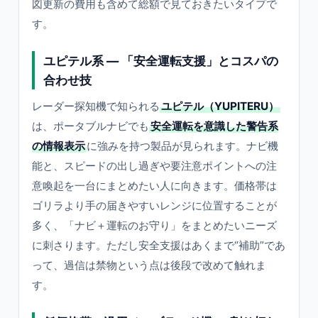
図更新の費用も含めて総額で見ておきたいタイプで
す。
ユピテル系 — 「安全運転支援」とコスパの
合わせ技
レーダー探知機で知られる
ユピテル（YUPITERU）
は、ポータブルナビでも
安全運転を意識した警告系
の情報表示
に強みを持つ製品が見られます。ナビ機
能と、スピードの出し過ぎや要注意ポイントへの注
意喚起を一台にまとめたい人に向きます。価格帯は
ゴリラより手の届きやすいレンジに位置することが
多く、「ナビ＋運転のお守り」をまとめたいニーズ
に刺さります。ただし安全支援はあくまで“補助”であ
って、過信は禁物という点は後段で改めて触れま
す。