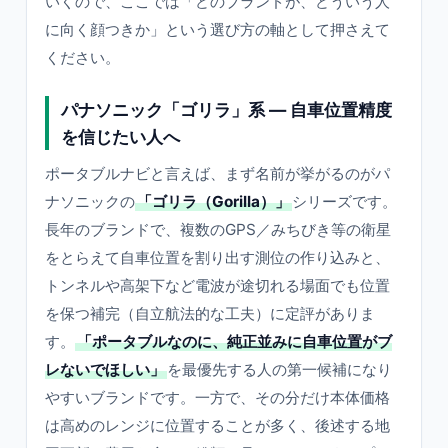
いくので、ここでは「どのブランドが、どういう人
に向く顔つきか」という選び方の軸として押さえて
ください。
パナソニック「ゴリラ」系 — 自車位置精度
を信じたい人へ
ポータブルナビと言えば、まず名前が挙がるのがパ
ナソニックの
「ゴリラ（Gorilla）」
シリーズです。
長年のブランドで、複数のGPS／みちびき等の衛星
をとらえて自車位置を割り出す測位の作り込みと、
トンネルや高架下など電波が途切れる場面でも位置
を保つ補完（自立航法的な工夫）に定評がありま
す。
「ポータブルなのに、純正並みに自車位置がブ
レないでほしい」
を最優先する人の第一候補になり
やすいブランドです。一方で、その分だけ本体価格
は高めのレンジに位置することが多く、後述する地