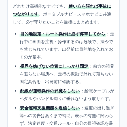
どれだけ高機能なナビでも、
使い方を誤れば事故に
つながります
。ポータブルナビ・スマホナビに共通
して、必ず守りたいことを最後にまとめます。
目的地設定・ルート操作は必ず停車してから
：走
行中に画面を注視・操作するのは危険で、法令で
も禁じられています。出発前に目的地を入れてお
くのが基本。
視界を妨げない位置にしっかり固定
：前方の視界
を遮らない場所へ。走行の振動で外れて落ちない
固定具合を、出発前に確認する。
配線が運転操作の邪魔をしない
：給電ケーブルが
ペダルやハンドル周りに垂れないよう取り回す。
安全運転支援機能を過信しない
：速度の出し過ぎ
等への警告はあくまで補助。表示の有無に関わら
ず、法定速度・交通ルール・自分の目視確認を最