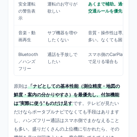
安全運転
運転のお守りが
あくまで補助。過信せず
の警告表
欲しい
交通ルールを優先
示
音楽・動
サブ機器を増や
音質・操作性は専用機に
画再生
したくない
多い。なくても困らない
Bluetooth
通話を手放しで
スマホ側のCarPlay/Andro
／ハンズ
したい
で足りる場合も
フリー
原則は
「ナビとしての基本性能（測位精度・地図の
鮮度・案内の分かりやすさ）を最優先し、付加機能
は“実際に使う”ものだけ足す
です。テレビが見たい
だけならポータブルナビでなくても手段はあります
し、ハンズフリー通話はスマホ側でまかなえること
も多い。盛りだくさんの上位機に引かれたら、その