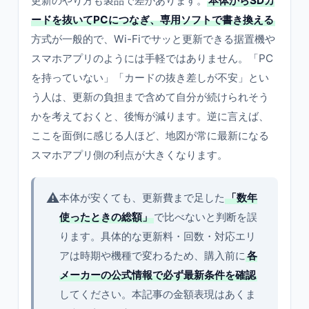
更新のやり方も製品で差があります。
本体からSDカ
ードを抜いてPCにつなぎ、専用ソフトで書き換える
方式が一般的で、Wi-Fiでサッと更新できる据置機や
スマホアプリのようには手軽ではありません。「PC
を持っていない」「カードの抜き差しが不安」とい
う人は、更新の負担まで含めて自分が続けられそう
かを考えておくと、後悔が減ります。逆に言えば、
ここを面倒に感じる人ほど、地図が常に最新になる
スマホアプリ側の利点が大きくなります。
⚠️
本体が安くても、更新費まで足した
「数年
使ったときの総額」
で比べないと判断を誤
ります。具体的な更新料・回数・対応エリ
アは時期や機種で変わるため、購入前に
各
メーカーの公式情報で必ず最新条件を確認
してください。本記事の金額表現はあくま