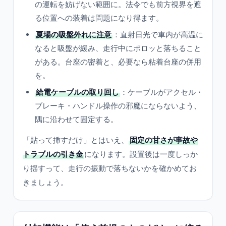
の運転を妨げない範囲に。法令でも前方視界を遮
る位置への装着は問題になり得ます。
夏場の吸盤外れに注意
：直射日光で車内が高温に
なると吸盤が緩み、走行中にポロッと落ちること
がある。台座の密着と、必要なら粘着台座の併用
を。
給電ケーブルの取り回し
：ケーブルがアクセル・
ブレーキ・ハンドル操作の邪魔にならないよう、
隅に沿わせて固定する。
「貼って挿すだけ」とはいえ、
固定の甘さが事故や
トラブルの引き金
になります。設置後は一度しっか
り揺すって、走行の振動で落ちないかを確かめてお
きましょう。