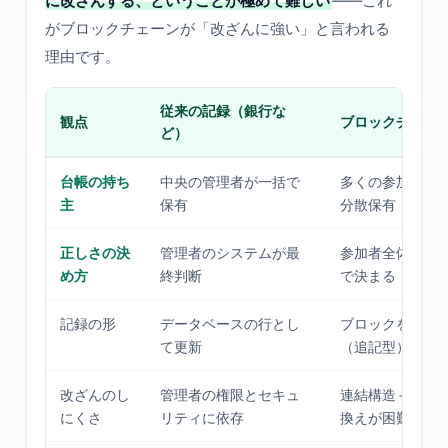
に改ざんする、ということが極めて難しい
——これ
がブロックチェーンが「改ざんに強い」と言われる
理由です。
従来の記録（銀行な
観点
ブロックチェー
ど）
台帳の持ち
中央の管理者が一括で
多くの参加者が
主
保有
分散保有
正しさの決
管理者のシステムが最
参加者全体での
め方
終判断
で決まる
記録の形
データベースの行とし
ブロックを鎖状
て更新
（追記型）
改ざんのし
管理者の権限とセキュ
連結構造＋分散
にくさ
リティに依存
換えが困難