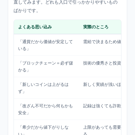
直してみます。どれも入口で引っかかりやすいもの
ばかりです。
よくある思い込み
実際のところ
「通貨だから価値が安定して
需給で決まるため値動きは
いる」
「ブロックチェーン＝必ず儲
技術の優秀さと投資の損益
かる」
「新しいコインは上がるは
新しく実績が浅いほどリス
ず」
「改ざん不可だから何もかも
記録は強くても詐欺・盗難
安全」
「希少だから値下がりしな
上限があっても需要が冷え
い」
る