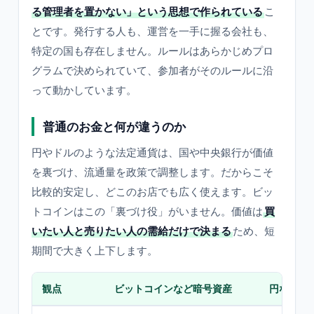
る管理者を置かない」という思想で作られている
こ
とです。発行する人も、運営を一手に握る会社も、
特定の国も存在しません。ルールはあらかじめプロ
グラムで決められていて、参加者がそのルールに沿
って動かしています。
普通のお金と何が違うのか
円やドルのような法定通貨は、国や中央銀行が価値
を裏づけ、流通量を政策で調整します。だからこそ
比較的安定し、どこのお店でも広く使えます。ビッ
トコインはこの「裏づけ役」がいません。価値は
買
いたい人と売りたい人の需給だけで決まる
ため、短
期間で大きく上下します。
観点
ビットコインなど暗号資産
円などの