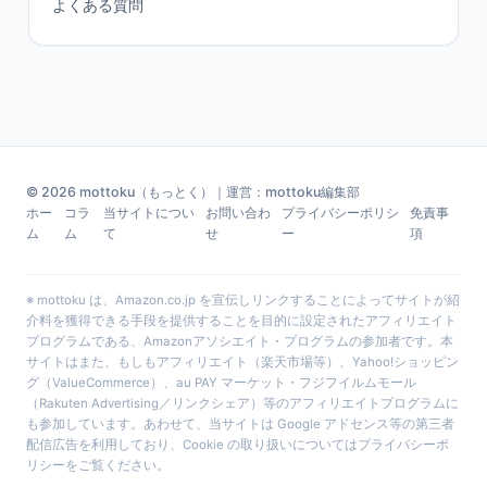
よくある質問
© 2026 mottoku（もっとく）｜運営：mottoku編集部
ホー
コラ
当サイトについ
お問い合わ
プライバシーポリシ
免責事
ム
ム
て
せ
ー
項
※ mottoku は、Amazon.co.jp を宣伝しリンクすることによってサイトが紹
介料を獲得できる手段を提供することを目的に設定されたアフィリエイト
プログラムである、Amazonアソシエイト・プログラムの参加者です。本
サイトはまた、もしもアフィリエイト（楽天市場等）、Yahoo!ショッピン
グ（ValueCommerce）、au PAY マーケット・フジフイルムモール
（Rakuten Advertising／リンクシェア）等のアフィリエイトプログラムに
も参加しています。あわせて、当サイトは Google アドセンス等の第三者
配信広告を利用しており、Cookie の取り扱いについては
プライバシーポ
リシー
をご覧ください。