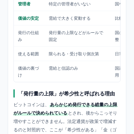
管理者
特定の管理者がいない
国や中央
価値の安定
需給で大きく変動する
比較的安
発行の仕組
発行量の上限などがルールで
国の政策
み
固定
整
使える範囲
限られる・受け取り側次第
日常で広
価値の裏づ
需給と信認のみ
国家・中
け
用
「発行量の上限」が希少性と呼ばれる理由
ビットコインは、
あらかじめ発行できる総量の上限
がルールで決められている
とされ、後からこっそり
増やすことができません。法定通貨が政策で増減す
るのと対照的で、ここが「希少性がある」「金（ゴ