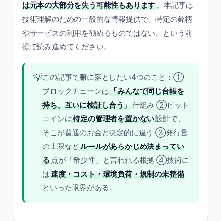
は元本の大部分を失う可能性もあります
。本記事は
技術理解のための一般的な情報提供で、特定の銘柄
やサービスの利用を勧めるものではない、という前
提で読み進めてください。
💡
この記事で腑に落としたい4つのこと：①
ブロックチェーンは
「みんなで同じ台帳を
持ち、互いに検証し合う」
仕組み ②ビット
コインは
特定の管理者を置かない
設計で、
そこが普通のお金と決定的に違う ③発行量
の上限など
ルールがあらかじめ決まってい
る
点が「希少性」と言われる根拠 ④技術に
は
速度・コスト・環境負荷・規制の未整備
といった限界がある。