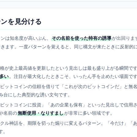
ーンを見分ける
インは知名度が高いぶん、
その名前を使った特有の誘導
が出回りま
おきます。一度パターンを覚えると、同じ構文が来たときに反射的
格が史上最高値を更新したという見出しは最も盛り上がる瞬間で
多い
。注目が最大化したときこそ、いったん手を止めたい場面で
ビットコインの信頼を借りて「これが次のビットコインだ」と無
み台にした典型的な誘い文句です。
ビットコインに投資」「あの企業も保有」といった見出しで信用
や名前の
無断使用・なりすまし
が非常に多い領域です。
クル神話を、期限を切った煽りに変えるパターン。「今だけ」「
す。