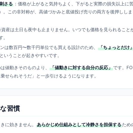
刺さる
：価格が上がると気持ちよく、下がると実際の損失以上に
）。この非対称が、高値づかみと底値投げ売りの両方を後押ししま
号資産は土日も夜中も止まりません。いつでも価格を見られること
す。
ンは数百円〜数千円単位でも買える設計のため、
「ちょっとだけ
ということが起きやすいです。
のは値動きそのものより、
「値動きに対する自分の反応」
です。FO
に乗せられそうだ」と一歩引けるようになります。
な習慣
ときに効きません。
あらかじめ仕組みとして冷静さを担保する
ため