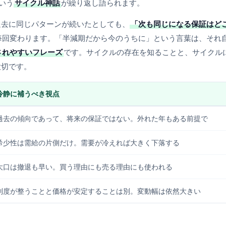
いう
サイクル神話
が繰り返し語られます。
過去に同じパターンが続いたとしても、
「次も同じになる保証はど
毎回変わります。「半減期だから今のうちに」という言葉は、それ
されやすいフレーズ
です。サイクルの存在を知ることと、サイクル
大切です。
冷静に補うべき視点
過去の傾向であって、将来の保証ではない。外れた年もある前提で
希少性は需給の片側だけ。需要が冷えれば大きく下落する
大口は撤退も早い。買う理由にも売る理由にも使われる
制度が整うことと価格が安定することは別。変動幅は依然大きい