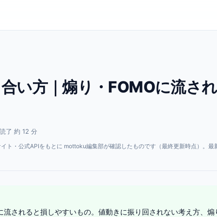
合い方｜煽り・FOMOに流さ
読了 約 12 分
・公式APIをもとに mottoku編集部が確認したものです（最終更新時点）。最
。
）に流されると損しやすいもの。値動きに振り回されない考え方、煽