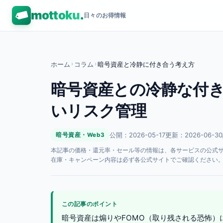
mottoku
.
日々のお得情報
ホーム
›
コラム
›
暗号資産と冷静に付き合う考え方
暗号資産との冷静な付き
いリスク管理
公開：2026-05-17
更新：2026-06-30
暗号資産・Web3
本記事の価格・還元率・セール等の情報は、各サービスの公式サイト
在庫・キャンペーン内容は必ず各公式サイトでご確認ください
この記事のポイント
暗号資産は煽りやFOMO（取り残される恐怖