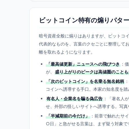
ビットコイン特有の煽りパタ
暗号資産全般に煽りはありますが、ビットコ
代表的なものを、言葉のクセごとに整理して
離を取れるようになります。
「最高値更新」ニュースへの飛びつき
：価
が、
盛り上がりのピークは高値圏のことも
「次のビットコイン」を名乗る無名銘柄
：
コインへ誘導する手口。本家の知名度を踏
有名人・企業名を騙る偽広告
：「著名人が
せ、外部の怪しいサイトへ誘導する。写真
「半減期前の今だけ」
：前章で触れたサイ
○日」と急がせる言葉は、まず疑う対象で