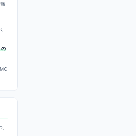
苦痛
が、
」の
MO
の、