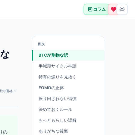
コラム
目次
れな
BTCが別物な訳
半減期サイクル神話
特有の煽りを見抜く
FOMOの正体
新の価格・
振り回されない習慣
決めておくルール
もっともらしい誤解
ありがちな後悔
りの