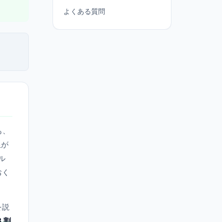
よくある質問
も、
限が
ル
おく
を説
8 割