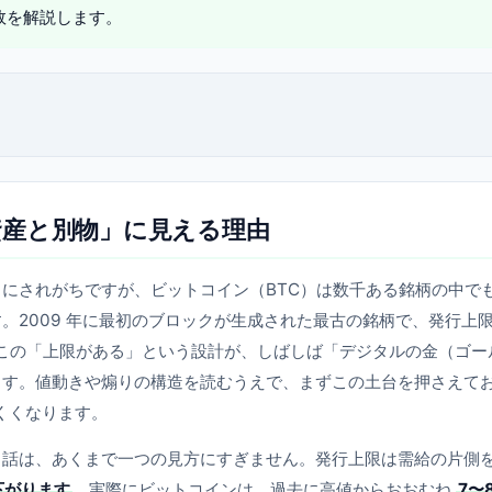
敗を解説します。
産と別物」に見える理由
にされがちですが、ビットコイン（BTC）は数千ある銘柄の中で
。2009 年に最初のブロックが生成された最古の銘柄で、発行上
この「上限がある」という設計が、しばしば「デジタルの金（ゴー
ます。値動きや煽りの構造を読むうえで、まずこの土台を押さえて
くくなります。
う話は、あくまで一つの見方にすぎません。発行上限は需給の片側
下がります
。実際にビットコインは、過去に高値からおおむね
7〜