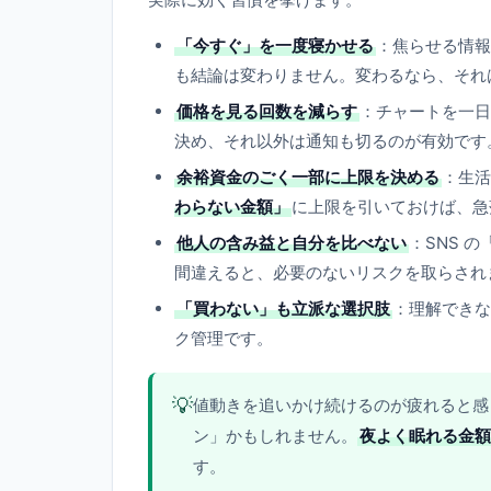
「今すぐ」を一度寝かせる
：焦らせる情報
も結論は変わりません。変わるなら、それ
価格を見る回数を減らす
：チャートを一日
決め、それ以外は通知も切るのが有効です
余裕資金のごく一部に上限を決める
：生活
わらない金額」
に上限を引いておけば、急
他人の含み益と自分を比べない
：SNS 
間違えると、必要のないリスクを取らされ
「買わない」も立派な選択肢
：理解できな
ク管理です。
💡
値動きを追いかけ続けるのが疲れると感
ン」かもしれません。
夜よく眠れる金額
す。