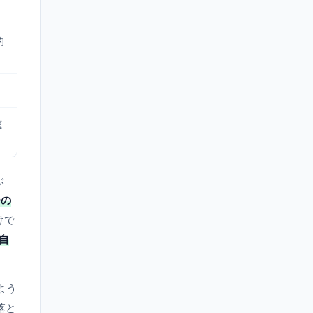
的
聴
ぶ
ーの
けで
自
よう
落と