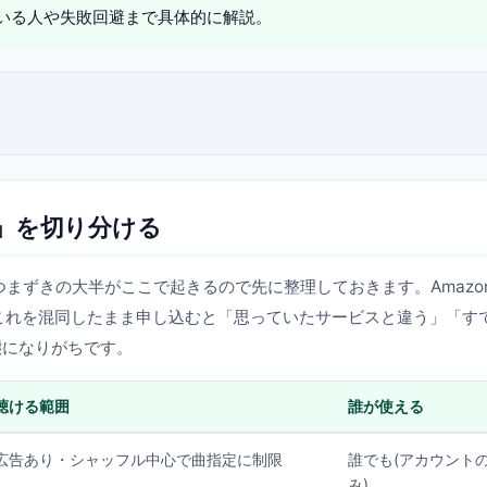
、向いている人や失敗回避まで具体的に解説。
」を切り分ける
入る前に、つまずきの大半がここで起きるので先に整理しておきます。Amazo
これを混同したまま申し込むと「思っていたサービスと違う」「す
態になりがちです。
聴ける範囲
誰が使える
広告あり・シャッフル中心で曲指定に制限
誰でも(アカウント
み)