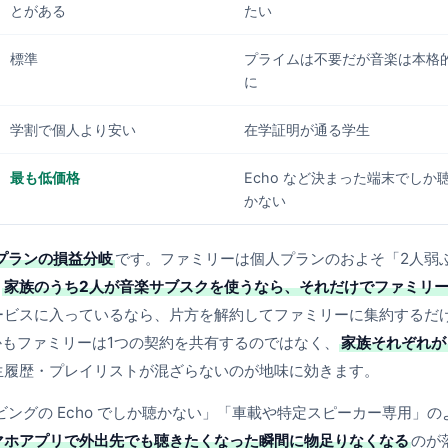
とがある
たい
標準
プライムは不要だが音楽は本格
に
学割で個人より安い
在学証明が通る学生
最も低価格
Echo など決まった端末でしか
かない
プランの損益分岐
です。ファミリーは個人プランのおよそ「2人弱
、
家族のうち2人が音楽サブスクを使うなら、それだけでファミリ
ービスに入っているなら、片方を解約してファミリーに集約するだ
もファミリーは1つの契約を共有するのではなく、
家族それぞれが
生履歴・プレイリストが混ざらないのが地味に効きます。
ビングの Echo でしか聴かない」「車載や特定スピーカー専用」の
マホアプリで外出先でも聴きたくなった瞬間に物足りなくなる
のが