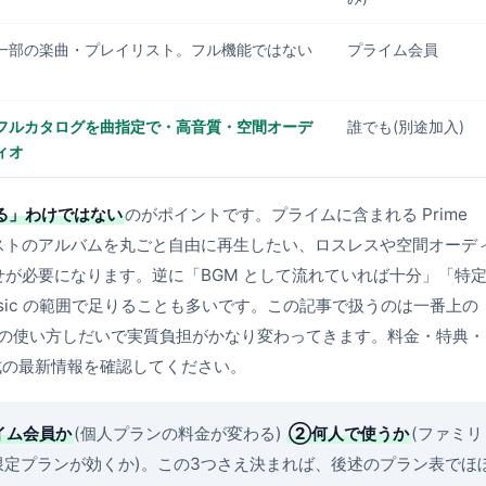
一部の楽曲・プレイリスト。フル機能ではない
プライム会員
フルカタログを曲指定で・高音質・空間オーデ
誰でも(別途加入)
ィオ
る」わけではない
のがポイントです。プライムに含まれる Prime
ティストのアルバムを丸ごと自由に再生したい、ロスレスや空間オーデ
の上乗せが必要になります。逆に「BGM として流れていれば十分」「特
usic の範囲で足りることも多いです。この記事で扱うのは一番上の
の使い方しだいで実質負担がかなり変わってきます。料金・特典・
式の最新情報を確認してください。
イム会員か
(個人プランの料金が変わる)
②何人で使うか
(ファミリ
o 限定プランが効くか)。この3つさえ決まれば、後述のプラン表でほ