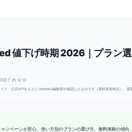
imited 値下げ時期 2026｜プラン
01
読了 約 12 分
・公式APIをもとに mottoku編集部が確認したものです（最終更新時点）。最
。
ン選びと無料キャンペーンが肝心。使い方別のプランの選び方、無料体験の傾向