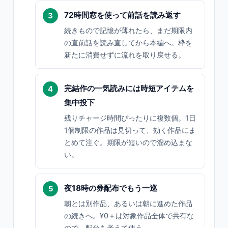
72時間窓を使って前話を読み返す
続きもので記憶が薄れたら、まだ期限内
の直前話を読み直してから本編へ。枠を
新たに消費せずに流れを取り戻せる。
完結作の一気読みには時短アイテムを
集中投下
残りチャージ時間ぴったりに複数個。1日
1個制限の作品は見切って、効く作品にま
とめて注ぐ。期限が短いので溜め込まな
い。
夜18時の券配布でもう一巡
朝とは別作品、あるいは朝に進めた作品
の続きへ。¥0＋は対象作品全体で共有な
ので、配分を考えて使う。