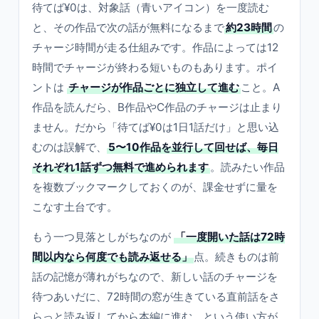
待てば¥0は、対象話（青いアイコン）を一度読む
と、その作品で次の話が無料になるまで
約23時間
の
チャージ時間が走る仕組みです。作品によっては12
時間でチャージが終わる短いものもあります。ポイ
ントは
チャージが作品ごとに独立して進む
こと。A
作品を読んだら、B作品やC作品のチャージは止まり
ません。だから「待てば¥0は1日1話だけ」と思い込
むのは誤解で、
5〜10作品を並行して回せば、毎日
それぞれ1話ずつ無料で進められます
。読みたい作品
を複数ブックマークしておくのが、課金せずに量を
こなす土台です。
もう一つ見落としがちなのが
「一度開いた話は72時
間以内なら何度でも読み返せる」
点。続きものは前
話の記憶が薄れがちなので、新しい話のチャージを
待つあいだに、72時間の窓が生きている直前話をさ
らっと読み返してから本編に進む、という使い方が