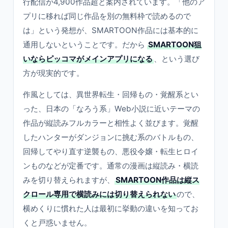
行配信が4,900作品超と案内されています。「他のア
プリに移れば同じ作品を別の無料枠で読めるので
は」という発想が、SMARTOON作品には基本的に
通用しないということです。だから
SMARTOON狙
いならピッコマがメインアプリになる
、という選び
方が現実的です。
作風としては、異世界転生・回帰もの・覚醒系とい
った、日本の「なろう系」Web小説に近いテーマの
作品が縦読みフルカラーと相性よく並びます。覚醒
したハンターがダンジョンに挑む系のバトルもの、
回帰してやり直す逆襲もの、悪役令嬢・転生ヒロイ
ンものなどが定番です。通常の漫画は縦読み・横読
みを切り替えられますが、
SMARTOON作品は縦ス
クロール専用で横読みには切り替えられない
ので、
横めくりに慣れた人は最初に挙動の違いを知ってお
くと戸惑いません。