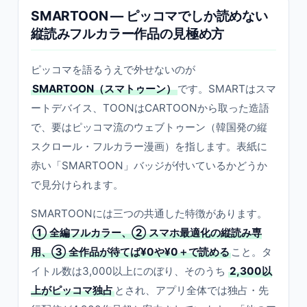
SMARTOON — ピッコマでしか読めない
縦読みフルカラー作品の見極め方
ピッコマを語るうえで外せないのが
SMARTOON（スマトゥーン）
です。SMARTはスマ
ートデバイス、TOONはCARTOONから取った造語
で、要はピッコマ流のウェブトゥーン（韓国発の縦
スクロール・フルカラー漫画）を指します。表紙に
赤い「SMARTOON」バッジが付いているかどうか
で見分けられます。
SMARTOONには三つの共通した特徴があります。
① 全編フルカラー、② スマホ最適化の縦読み専
用、③ 全作品が待てば¥0や¥0＋で読める
こと。タ
イトル数は3,000以上にのぼり、そのうち
2,300以
上がピッコマ独占
とされ、アプリ全体では独占・先