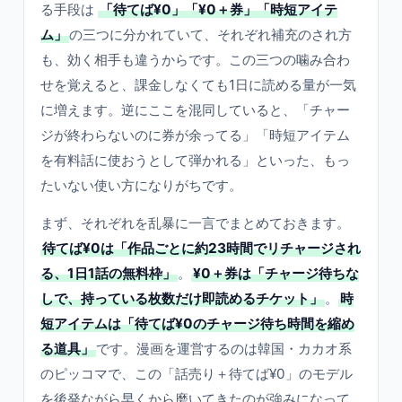
る手段は
「待てば¥0」「¥0＋券」「時短アイテ
ム」
の三つに分かれていて、それぞれ補充のされ方
も、効く相手も違うからです。この三つの噛み合わ
せを覚えると、課金しなくても1日に読める量が一気
に増えます。逆にここを混同していると、「チャー
ジが終わらないのに券が余ってる」「時短アイテム
を有料話に使おうとして弾かれる」といった、もっ
たいない使い方になりがちです。
まず、それぞれを乱暴に一言でまとめておきます。
待てば¥0は「作品ごとに約23時間でリチャージされ
る、1日1話の無料枠」
。
¥0＋券は「チャージ待ちな
しで、持っている枚数だけ即読めるチケット」
。
時
短アイテムは「待てば¥0のチャージ待ち時間を縮め
る道具」
です。漫画を運営するのは韓国・カカオ系
のピッコマで、この「話売り＋待てば¥0」のモデル
を後発ながら早くから磨いてきたのが強みになって