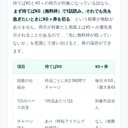
待てば¥0と¥0＋の両方が対象になっている話なら、
まず待てば¥0（無料枠）で1話読み、それでも先を
急ぎたいときに¥0＋券を切る
、という順番が無駄が
ありません。両方が対象だと画面上は¥0＋が優先表
示されることがあるので、「先に無料枠が残ってい
ないか」を意識して使い分けると、券の温存ができ
ます。
項目
待てば¥0
¥0＋券
回復の仕
作品ごとに約23時間で
毎日 6:00 / 18:
組み
チャージ
（最大各6枚）
1日のペー
1作品あたり1話
対象作品全体で最
ス目安
ん
チャージ
あり（時短アイテムで
なし（枚数があれ
待ち
短縮可）
る）