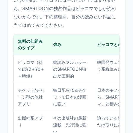
いう発想は、ピッコマには半分しか当てはまりませ
ん。SMARTOONの独占作品はピッコマでしか読め
ないからです。下の整理を、自分の読みたい作品に
当てはめてみてください。
無料の仕組み
強み
ピッコマとの併用
のタイプ
ピッコマ（待
縦読みフルカラー
韓国発ウェブトゥ
てば¥0＋¥0＋
のSMARTOON独
う系縦読みのメイ
＋時短）
占が圧倒的
チケット/チャ
毎日配られるチケ
日本のモノクロ連
ージ型の他社
ットで日本の漫画
ら、SMARTOON
アプリ
に強い
マ、と棲み分け
出版社系アプ
その出版社の最新
追っている雑誌作
リ
連載・先行話に強
だけ取りに行く用
い