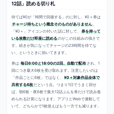
12話」読める切り札
待てば¥0が「時間で回復する」のに対し、¥0＋券は
チャージ待ちという概念そのものがありません
。
「¥0＋」アイコンの付いた話に対して、
券を持って
いる枚数だけ即座に読める
のがこの仕組みの強さで
す。続きが気になってチャージの23時間を待てな
い、というときに効いてきます。
券は
毎日6:00と18:00の2回、自動で配布
され、1
回につき最大6枚を受け取れます。注意したいのは
「作品ごとに6枚」ではなく、
¥0＋対象作品全体で
共有する6枚
だという点。つまり1日でうまく回せ
ば、朝6枚・夜6枚で最大12話ぶんを券だけで読み進
められる計算になります。アプリとWebで連動して
いて、どちらかで1枚使えばもう一方でも減ります。