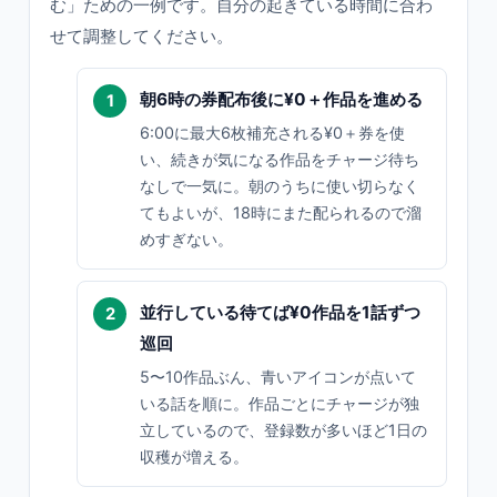
む」ための一例です。自分の起きている時間に合わ
せて調整してください。
朝6時の券配布後に¥0＋作品を進める
6:00に最大6枚補充される¥0＋券を使
い、続きが気になる作品をチャージ待ち
なしで一気に。朝のうちに使い切らなく
てもよいが、18時にまた配られるので溜
めすぎない。
並行している待てば¥0作品を1話ずつ
巡回
5〜10作品ぶん、青いアイコンが点いて
いる話を順に。作品ごとにチャージが独
立しているので、登録数が多いほど1日の
収穫が増える。