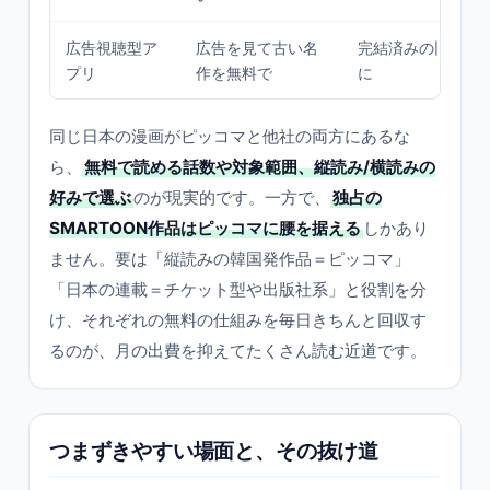
広告視聴型ア
広告を見て古い名
完結済みの旧作の
プリ
作を無料で
に
同じ日本の漫画がピッコマと他社の両方にあるな
ら、
無料で読める話数や対象範囲、縦読み/横読みの
好みで選ぶ
のが現実的です。一方で、
独占の
SMARTOON作品はピッコマに腰を据える
しかあり
ません。要は「縦読みの韓国発作品＝ピッコマ」
「日本の連載＝チケット型や出版社系」と役割を分
け、それぞれの無料の仕組みを毎日きちんと回収す
るのが、月の出費を抑えてたくさん読む近道です。
つまずきやすい場面と、その抜け道