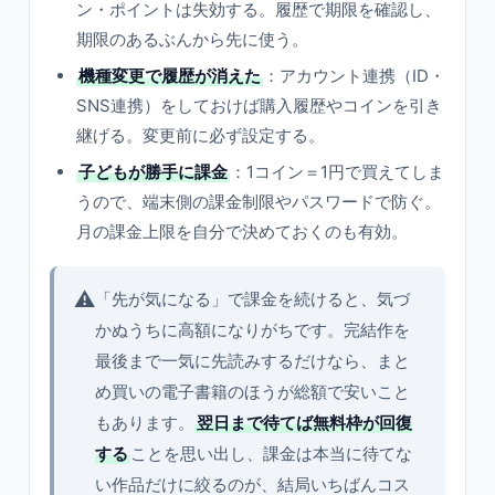
ン・ポイントは失効する。履歴で期限を確認し、
期限のあるぶんから先に使う。
機種変更で履歴が消えた
：アカウント連携（ID・
SNS連携）をしておけば購入履歴やコインを引き
継げる。変更前に必ず設定する。
子どもが勝手に課金
：1コイン＝1円で買えてしま
うので、端末側の課金制限やパスワードで防ぐ。
月の課金上限を自分で決めておくのも有効。
⚠️
「先が気になる」で課金を続けると、気づ
かぬうちに高額になりがちです。完結作を
最後まで一気に先読みするだけなら、まと
め買いの電子書籍のほうが総額で安いこと
もあります。
翌日まで待てば無料枠が回復
する
ことを思い出し、課金は本当に待てな
い作品だけに絞るのが、結局いちばんコス