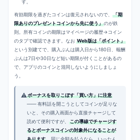
す。
有効期限を過ぎたコインは復元されないので、
「期
限ありのプレゼントコインから先に使う」
のが鉄
則。所有コインの期限はマイページの履歴→コイン
のタブで確認できます。なお
Web版は「ポイント」
という別建てで、購入ぶんは購入日から180日、報酬
ぶんは7日や30日など短い期限が付くことがあるの
で、アプリのコインと混同しないようにしましょ
う。
⚠️
ボーナスを取りこぼす「買い方」に注意
—— 有料話を開こうとしてコインが足りな
いと、その購入画面から直接チャージして
読めて便利ですが、
この導線でチャージす
るとボーナスコインの対象外になることが
あります
。同じ金額を払うなら、いったん