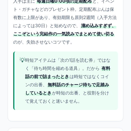
入手は主に
毎週日曜0:00頃の定期配布
と、イベン
ト・ガチャなどのプレゼント枠。定期配布ぶんは保
有数に上限があり、有効期限も原則2週間（入手方法
によっては30日）と短めなので、
溜め込みすぎず、
ここぞという完結作の一気読みでまとめて使い切る
のが、失効させないコツです。
💡
時短アイテムは「次の1話を読む券」ではな
く「待ち時間を縮める道具」。だから
有料
話の前で詰まったとき
は時短ではなくコイ
ンの出番、
無料話のチャージ待ちで足踏み
しているとき
が時短の出番、と役割を分け
て覚えておくと迷いません。