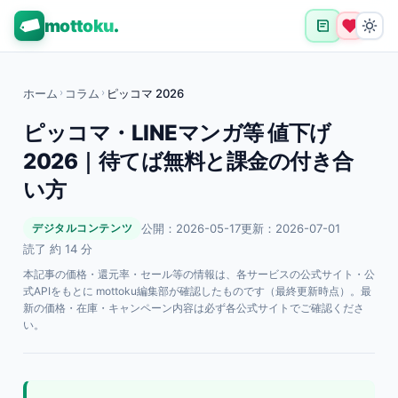
mottoku
.
ホーム
›
コラム
›
ピッコマ 2026
ピッコマ・LINEマンガ等 値下げ
2026｜待てば無料と課金の付き合
い方
公開：2026-05-17
更新：2026-07-01
デジタルコンテンツ
読了 約 14 分
本記事の価格・還元率・セール等の情報は、各サービスの公式サイト・公
式APIをもとに mottoku編集部が確認したものです（最終更新時点）。最
新の価格・在庫・キャンペーン内容は必ず各公式サイトでご確認くださ
い。