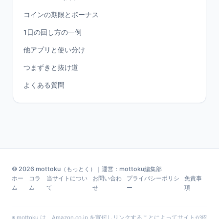
コインの期限とボーナス
1日の回し方の一例
他アプリと使い分け
つまずきと抜け道
よくある質問
© 2026 mottoku（もっとく）｜運営：mottoku編集部
ホー
コラ
当サイトについ
お問い合わ
プライバシーポリシ
免責事
ム
ム
て
せ
ー
項
※ mottoku は、Amazon.co.jp を宣伝しリンクすることによってサイトが紹