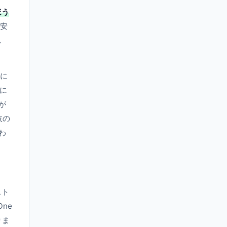
ほう
が安
し
」に
に
が
岐の
わ
スト
ne
りま