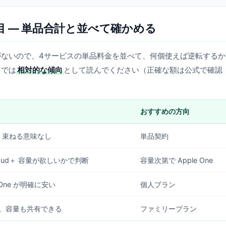
 — 単品合計と並べて確かめる
ないので、4サービスの単品料金を並べて、何個使えば逆転するか
こでは
相対的な傾向
として読んでください（正確な額は公式で確認
おすすめの方向
。束ねる意味なし
単品契約
oud＋ 容量が欲しいかで判断
容量次第で Apple One
 One が明確に安い
個人プラン
。容量も共有できる
ファミリープラン