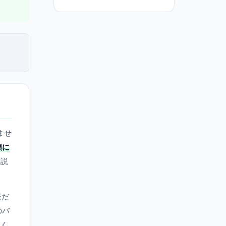
ませ
額に
と説
楽だ
のバ
軽く