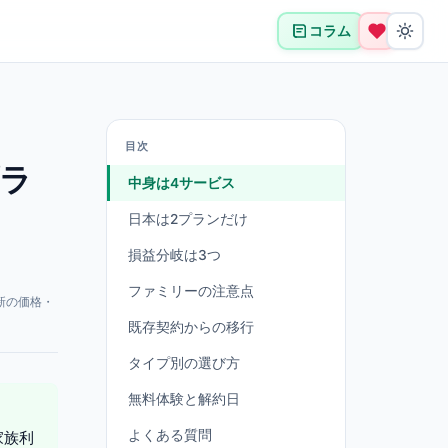
コラム
目次
プラ
中身は4サービス
日本は2プランだけ
損益分岐は3つ
ファミリーの注意点
新の価格・
既存契約からの移行
タイプ別の選び方
無料体験と解約日
よくある質問
家族利