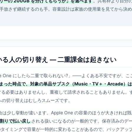
ミリーの 200GB を分けてもらうか」を選べます
。共有枠より自分
手放さず継続するのも手。容量設計は家族の使用量を見てから決め
使っている人の切り替え — 二重課金は起きない
Apple One にしたら二重で取られない?」——よくある不安ですが、こ
が始まった時点で、対象の単品サブスク（Music・TV＋・Arcade）
する必要はありませんし、重複して請求されることもありません。
e への切り替えはむしろスムーズです。
合は少し挙動が違います。Apple One の容量のほうが大きければ
割りで払い戻し
される扱いになるのが一般的です。保存済みのデ
のタイミングで容量が一時的に変わることがあるので、バックアッ