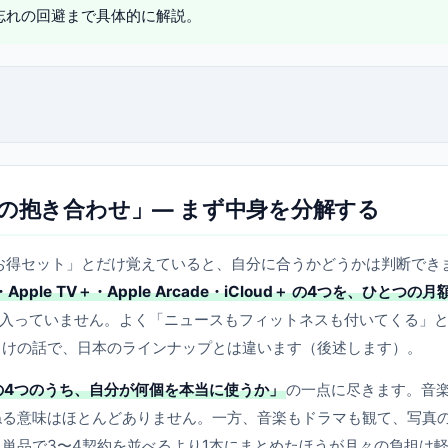
忘れの回避まで具体的に解説。
ービスの抱き合わせ」— まず中身を分解する
をまとめたお得セット」とだけ覚えていると、自分に合うかどうかは判断でき
ic・Apple TV＋・Apple Arcade・iCloud＋ の4つを、ひとつの月
は入っていません。よく「ニュースもフィットネスも付いてくる」
向けの話で、日本のラインナップとは違います（後述します）。
の4つのうち、自分が何個を本当に使うか」
の一点に尽きます。音
ねる意味はほとんどありません。一方、音楽もドラマも観て、写真
単品で3〜4契約を並べるより1本にまとめたほうが月々の負担は