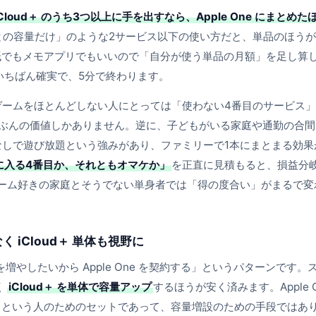
・iCloud＋ のうち3つ以上に手を出すなら、Apple One にまとめた
との容量だけ」のような2サービス以下の使い方だと、単品のほう
紙でもメモアプリでもいいので「自分が使う単品の月額」を足し算
れがいちばん確実で、5分で終わります。
 です。ゲームをほとんどしない人にとっては「使わない4番目のサービス
ぶんの価値しかありません。逆に、子どもがいる家庭や通勤の合間
課金なしで遊び放題という強みがあり、ファミリーで1本にまとまる効果
ントに入る4番目か、それともオマケか」
を正直に見積もると、損益分
も、ゲーム好きの家庭とそうでない単身者では「得の度合い」がまるで変
く iCloud＋ 単体も視野に
を増やしたいから Apple One を契約する」というパターンです。
く
iCloud＋ を単体で容量アップ
するほうが安く済みます。Apple O
」という人のためのセットであって、容量増設のための手段ではあ