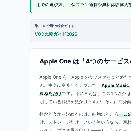
用での選び方、上位プラン過剰や無料体験解約
📚 この分野の総合ガイド
VOD比較ガイド2026
Apple One は「4つのサ
Apple One を「Apple のサブスク
ん。中身は意外とシンプルで、
Apple Mus
束ねただけ
です。逆に言えば、この4つ以外
明している解説を見かけますが、それは海外
得かどうかを決めるのは、結局のところ
「こ
け、ストレージだけ、という使い方なら、束
ックアップに容量も欲しい——という人なら、