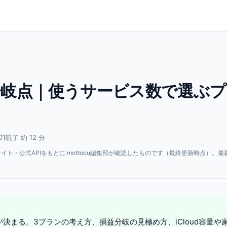
6 損益分岐点｜使うサービス数で選ぶ
01
読了 約 12 分
・公式APIをもとに mottoku編集部が確認したものです（最終更新時点）。最
。
かが決まる。3プランの考え方、損益分岐の見極め方、iCloud容量や