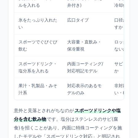
ルを入れる
弁付き)
冷却保持の
氷をたっぷり入れた
広口タイプ
口径が製氷
い
すか
スポーツでぐびぐび
大容量・直飲み・
ロック付き
飲む
保冷重視
ないか
スポーツドリンク・
内面コーティング/
サビ・劣化
塩分系を入れる
対応明記モデル
か
果汁・乳製品・みそ
対応表示のあるモ
非対応は腐
汁系
デルのみ
い・破損リ
意外と見落とされがちなのが
スポーツドリンクや塩
分を含む飲み物
です。塩分はステンレスのサビ(腐
食)を招くことがあり、内面に特殊コーティングを施
したモデルや「スポーツドリンク対応」と明記され