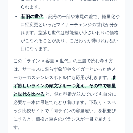
られます。
新旧の世代
：記号の一部や末尾の差で、軽量化や
口径変更といったマイナーチェンジの世代が分か
れます。型落ち世代は機能差が小さいわりに価格
がこなれることがあり、こだわりが薄ければ狙い
目になります。
この「ライン × 容量 × 世代」の三層で読む考え方
は、サーモスに限らず象印やタイガーといった他メ
ーカーのステンレスボトルにも応用が利きます。
ま
ず欲しいラインの頭文字を一つ覚え、その中で容量
と世代を比べる
と、似た型番が並んでいても自分に
必要な一本に最短でたどり着けます。下取り・スペ
ック比較サイトで「同ラインの容量違い」を横並び
にすると、価格と重さのバランスが一目で見えま
す。