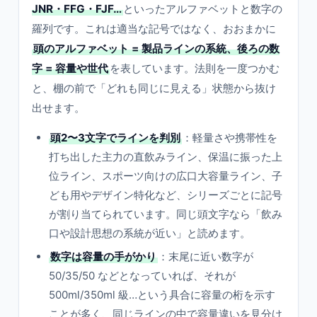
JNR・FFG・FJF…
といったアルファベットと数字の
羅列です。これは適当な記号ではなく、おおまかに
頭のアルファベット = 製品ラインの系統、後ろの数
字 = 容量や世代
を表しています。法則を一度つかむ
と、棚の前で「どれも同じに見える」状態から抜け
出せます。
頭2〜3文字でラインを判別
：軽量さや携帯性を
打ち出した主力の直飲みライン、保温に振った上
位ライン、スポーツ向けの広口大容量ライン、子
ども用やデザイン特化など、シリーズごとに記号
が割り当てられています。同じ頭文字なら「飲み
口や設計思想の系統が近い」と読めます。
数字は容量の手がかり
：末尾に近い数字が
50/35/50 などとなっていれば、それが
500ml/350ml 級…という具合に容量の桁を示す
ことが多く、同じラインの中で容量違いを見分け