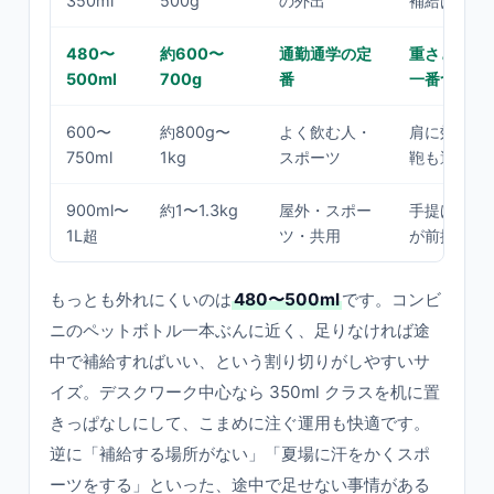
350ml
500g
の外出
補給は前提
480〜
約600〜
通勤通学の定
重さと量の
500ml
700g
番
一番つく
600〜
約800g〜
よく飲む人・
肩に効いて
750ml
1kg
スポーツ
鞄も選ぶ
900ml〜
約1〜1.3kg
屋外・スポー
手提げ・カ
1L超
ツ・共用
が前提
もっとも外れにくいのは
480〜500ml
です。コンビ
ニのペットボトル一本ぶんに近く、足りなければ途
中で補給すればいい、という割り切りがしやすいサ
イズ。デスクワーク中心なら 350ml クラスを机に置
きっぱなしにして、こまめに注ぐ運用も快適です。
逆に「補給する場所がない」「夏場に汗をかくスポ
ーツをする」といった、途中で足せない事情がある