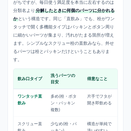
がちですが、毎日使う満足度を本当に左右するのは
分類名より
分解したときに何個のパーツに分かれる
か
という構造です。同じ「直飲み」でも、栓がワン
タッチで開く多機能タイプはパッキンとボタン周り
に細かいパーツが集まり、汚れがたまる箇所が増え
ます。シンプルなスクリュー栓の直飲みなら、外せ
るパーツは栓とパッキンだけということもありま
す。
洗うパーツの
飲み口タイプ
得意なこと
苦手
目安
ワンタッチ直
多め(栓・ボタ
片手でフタが
パー
飲み
ン・パッキン
開き即飲める
れが
複数)
い
スクリュー直
少なめ(栓・パ
構造が単純で
片手
飲み
ッキン)
洗いやすい
くい