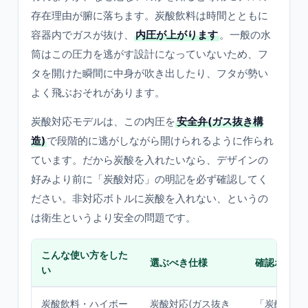
存在理由が腑に落ちます。炭酸飲料は時間とともに
容器内でガスが抜け、
内圧が上がります
。一般の水
筒はこの圧力を逃がす設計になっていないため、フ
タを開けた瞬間に中身が吹き出したり、フタが勢い
よく飛ぶおそれがあります。
炭酸対応モデルは、この内圧を
安全弁(ガス抜き構
造)
で段階的に逃がしながら開けられるように作られ
ています。だから炭酸を入れたいなら、デザインの
好みより前に「炭酸対応」の明記を必ず確認してく
ださい。非対応ボトルに炭酸を入れない、というの
は衛生というより安全の問題です。
こんな使い方をした
選ぶべき仕様
確認ポイン
い
炭酸飲料・ハイボー
炭酸対応(ガス抜き
「炭酸対応