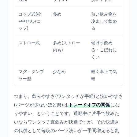
コップ式(栓
多め
熱い飲み物を
パー
+中せん+コ
冷まして飲め
き飲
ップ)
る
ストロー式
多め(ストロー
傾けず飲め
スト
内も)
る・こぼれに
洗浄
くい
マグ・タンブ
少なめ
軽く卓上で気
密閉
ラー型
軽
ち運
つまり、飲みやすさ(ワンタッチが手軽)と洗いやすさ
(パーツが少ないほど楽)は
トレードオフの関係
にな
りやすい、ということです。通勤中に片手で飲みた
いならワンタッチ直飲みが快適ですが、その快適さ
の代償として毎晩のパーツ洗いが一手間増えると割