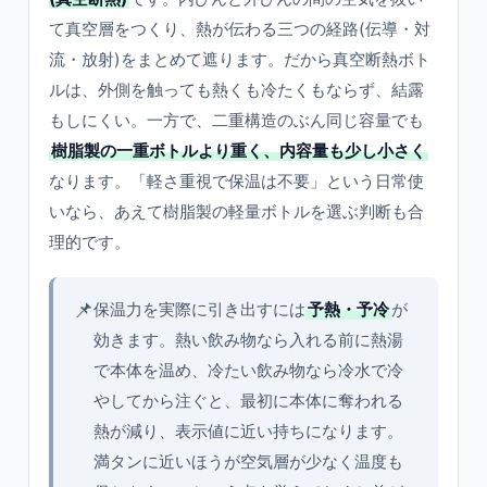
て真空層をつくり、熱が伝わる三つの経路(伝導・対
流・放射)をまとめて遮ります。だから真空断熱ボト
ルは、外側を触っても熱くも冷たくもならず、結露
もしにくい。一方で、二重構造のぶん同じ容量でも
樹脂製の一重ボトルより重く、内容量も少し小さく
なります。「軽さ重視で保温は不要」という日常使
いなら、あえて樹脂製の軽量ボトルを選ぶ判断も合
理的です。
📌
保温力を実際に引き出すには
予熱・予冷
が
効きます。熱い飲み物なら入れる前に熱湯
で本体を温め、冷たい飲み物なら冷水で冷
やしてから注ぐと、最初に本体に奪われる
熱が減り、表示値に近い持ちになります。
満タンに近いほうが空気層が少なく温度も