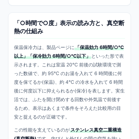
「○時間で○度」表示の読み方と、真空断
熱の仕組み
保温保冷力は、製品ページに
「保温効力 6時間/○℃
以上」「保冷効力 6時間/○℃以下」
といった形で表
示されます。これは室温 20℃ 前後の試験環境で測
った数値で、約 95℃ のお湯を入れて 6 時間後に何
度を保てるか(保温)、約 4℃ の冷水を入れて 6 時間
後に何度以下に抑えられるか(保冷)を表します。実生
活では、ふたを開け閉めする回数や外気温で前後す
るため、表示はあくまで条件をそろえた比較用の目
安と捉えるのが正確です。
この性能を支えているのが
ステンレス真空二重構造
(真空断熱)
です。内びんと外びんの間の空気を抜い