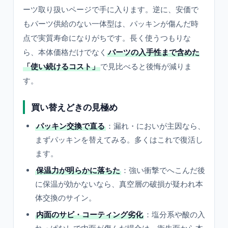
ーツ取り扱いページで手に入ります。逆に、安価で
もパーツ供給のない一体型は、パッキンが傷んだ時
点で実質寿命になりがちです。長く使うつもりな
ら、本体価格だけでなく
パーツの入手性まで含めた
「使い続けるコスト」
で見比べると後悔が減りま
す。
買い替えどきの見極め
パッキン交換で直る
：漏れ・においが主因なら、
まずパッキンを替えてみる。多くはこれで復活し
ます。
保温力が明らかに落ちた
：強い衝撃でへこんだ後
に保温が効かないなら、真空層の破損が疑われ本
体交換のサイン。
内面のサビ・コーティング劣化
：塩分系や酸の入