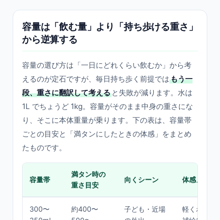
容量は「飲む量」より「持ち歩ける重さ」
から逆算する
容量の選び方は「一日にどれくらい飲むか」から考
えるのが定石ですが、毎日持ち歩く前提では
もう一
段、重さに翻訳して考える
と失敗が減ります。水は
1L でちょうど 1kg。容量がそのまま中身の重さにな
り、そこに本体重量が乗ります。下の表は、容量帯
ごとの目安と「満タンにしたときの体感」をまとめ
たものです。
満タン時の
容量帯
向くシーン
体感メモ
重さ目安
300〜
約400〜
子ども・近場
軽くポーチ