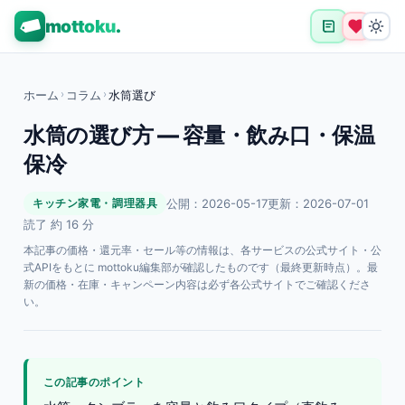
mottoku
.
ホーム
›
コラム
›
水筒選び
水筒の選び方 — 容量・飲み口・保温
保冷
公開：2026-05-17
更新：2026-07-01
キッチン家電・調理器具
読了 約 16 分
本記事の価格・還元率・セール等の情報は、各サービスの公式サイト・公
式APIをもとに mottoku編集部が確認したものです（最終更新時点）。最
新の価格・在庫・キャンペーン内容は必ず各公式サイトでご確認くださ
い。
この記事のポイント