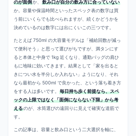
のが面倒
か、
飲み口が自分の飲み方に合っていない
か。容量や保温時間といったスペック表の数字は買
う前にいくらでも比べられますが、続くかどうかを
決めているのは数字には出にくいこの三つです。
たとえば 750ml の大容量モデルは「補給回数が減っ
て便利そう」と思って選びがちですが、満タンにす
ると本体と中身で 1kg 近くなり、通勤バッグの肩ひ
もに地味に効いてきます。結果として「家を出ると
きについ水を半分しか入れない」ようになり、それ
なら最初から 500ml で良かった、という落ち着き方
をする人は多いです。
毎日持ち歩く前提なら、スペ
ックの上限ではなく「面倒にならない下限」から考
える
のが、水筒選びの遠回りに見えて確実な道筋で
す。
この記事は、容量と飲み口という二大選択を軸に、