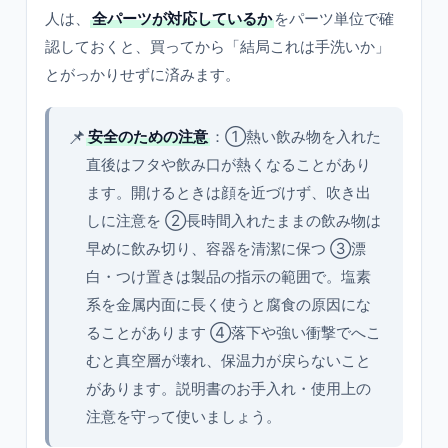
人は、
全パーツが対応しているか
をパーツ単位で確
認しておくと、買ってから「結局これは手洗いか」
とがっかりせずに済みます。
📌
安全のための注意
：①熱い飲み物を入れた
直後はフタや飲み口が熱くなることがあり
ます。開けるときは顔を近づけず、吹き出
しに注意を ②長時間入れたままの飲み物は
早めに飲み切り、容器を清潔に保つ ③漂
白・つけ置きは製品の指示の範囲で。塩素
系を金属内面に長く使うと腐食の原因にな
ることがあります ④落下や強い衝撃でへこ
むと真空層が壊れ、保温力が戻らないこと
があります。説明書のお手入れ・使用上の
注意を守って使いましょう。