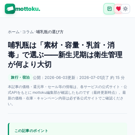
mottoku
.
ホーム
›
コラム
›
哺乳瓶の選び方
哺乳瓶は「素材・容量・乳首・消
毒」で選ぶ——新生児期は衛生管理
が何より大切
公開：2026-06-03
更新：2026-07-01
読了 約 15 分
旅行・宿泊
本記事の価格・還元率・セール等の情報は、各サービスの公式サイト・公
式APIをもとに mottoku編集部が確認したものです（最終更新時点）。最
新の価格・在庫・キャンペーン内容は必ず各公式サイトでご確認くださ
い。
この記事のポイント