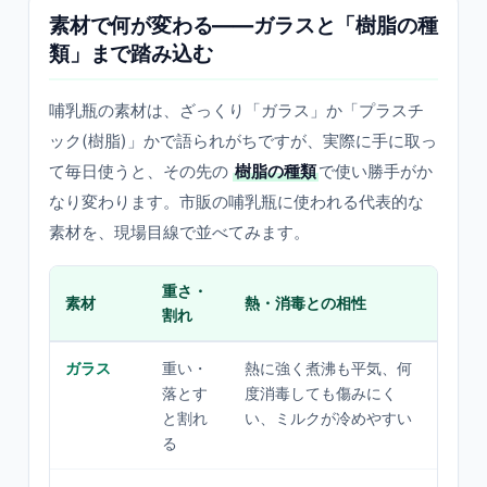
素材で何が変わる——ガラスと「樹脂の種
類」まで踏み込む
哺乳瓶の素材は、ざっくり「ガラス」か「プラスチ
ック(樹脂)」かで語られがちですが、実際に手に取っ
て毎日使うと、その先の
樹脂の種類
で使い勝手がか
なり変わります。市販の哺乳瓶に使われる代表的な
素材を、現場目線で並べてみます。
重さ・
向い
素材
熱・消毒との相性
割れ
面
ガラス
重い・
熱に強く煮沸も平気、何
自宅
落とす
度消毒しても傷みにく
一日
と割れ
い、ミルクが冷めやすい
消毒
る
児期