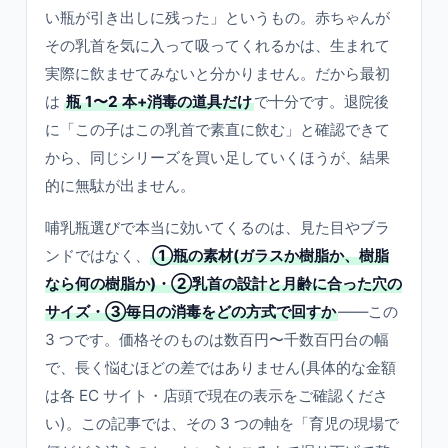
い瓶が引き出しに残った」というもの。赤ちゃんが
その乳首を気に入って吸ってくれるかは、生まれて
実際に飲ませてみないと分かりません。だから最初
は
瓶 1〜2 本+消毒の道具だけ
で十分です。退院後
に「この子はこの乳首で素直に飲む」と確認できて
から、同じシリーズを買い足していくほうが、結果
的に無駄が出ません。
哺乳瓶選びで本当に効いてくるのは、見た目やブラ
ンドではなく、
①瓶の素材(ガラスか樹脂か、樹脂
なら何の樹脂か)・②乳首の設計と月齢に合った穴の
サイズ・③毎日の消毒をどの方式で回すか
——この
3 つです。価格そのものは数百円〜千数百円台の幅
で、長く悩むほどの差ではありません(具体的な金額
は各 EC サイト・店頭で現在の表示をご確認くださ
い)。この記事では、その 3 つの軸を「育児の現場で