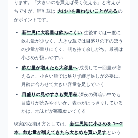
ります。「大きいのを買えば長く使える」と考えが
ちですが、哺乳瓶は
大は小を兼ねないことがある
の
がポイントです。
新生児に大容量は飲みにくい
:生後すぐは一度に
飲む量が少なく、大きな瓶では目盛りの下のほう
の少量が量りにくく、瓶も持て余しがち。最初は
小さめが扱いやすい
飲む量が増えたら大容量へ
:成長して一回量が増
えると、小さい瓶では足りず継ぎ足しが必要に。
月齢に合わせて大きい容量を足していく
目盛りの見やすさも実用差
:深夜の薄暗い中でも
目盛りが読みやすいか、表示がはっきりしている
かは、地味だが毎晩効いてくる
現実的な揃え方としては、
新生児期に小さめを 1〜2
本、飲む量が増えてきたら大きめを買い足す
という