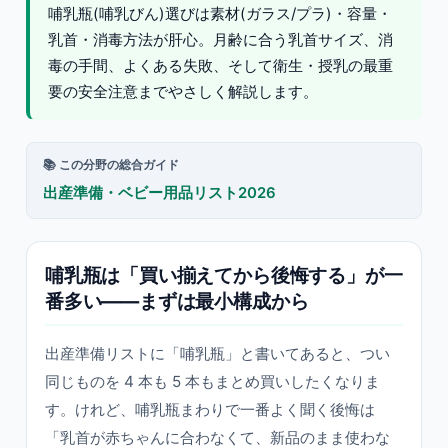
哺乳瓶(哺乳びん)選びは素材(ガラス/プラ)・容量・
乳首・消毒方法が肝心。月齢に合う乳首サイズ、消
毒の手間、よくある失敗、そして衛生・授乳の最重
要の安全注意までやさしく解説します。
📚 この分野の総合ガイド
出産準備・ベビー用品リスト2026
哺乳瓶は「買い揃えてから後悔する」が一
番多い——まずは最小構成から
出産準備リストに「哺乳瓶」と書いてあると、つい
同じものを 4 本も 5 本もまとめ買いしたくなりま
す。けれど、哺乳瓶まわりで一番よく聞く後悔は
「乳首が赤ちゃんに合わなくて、新品のまま使わな