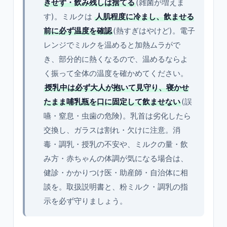
きせず・飲み残しは捨てる
(雑菌が増えま
す)。ミルクは
人肌程度に冷まし、飲ませる
前に必ず温度を確認
(熱すぎはやけど)。電子
レンジでミルクを温めると加熱ムラがで
き、部分的に熱くなるので、温めるならよ
く振って全体の温度を確かめてください。
授乳中は必ず大人が抱いて見守り、寝かせ
たまま哺乳瓶を口に固定して飲ませない
(誤
嚥・窒息・虫歯の危険)。乳首は劣化したら
交換し、ガラスは割れ・欠けに注意。消
毒・調乳・授乳の不安や、ミルクの量・飲
み方・赤ちゃんの体調が気になる場合は、
健診・かかりつけ医・助産師・自治体に相
談を。取扱説明書と、粉ミルク・調乳の指
示を必ず守りましょう。