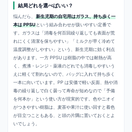
結局どれを選べばいい？
悩んだら、
新生児期の自宅用はガラス、持ち歩く一
本は PPSU
という組み合わせが扱いやすい定番で
す。ガラスは「消毒を何百回繰り返しても表面が荒
れにくく清潔を保ちやすい」「ミルクが早く冷めて
温度調整がしやすい」という、新生児期に効く利点
があります。一方 PPSU は樹脂の中では耐熱が高
く、煮沸・レンジ・薬液のどれでも消毒しやすいう
えに軽くて割れないので、バッグに入れて持ち歩く
一本に向いています。PP は安価で軽い反面、熱や消
毒の繰り返しで白く曇って寿命が短めなので「予備
を何本か」という使い方が現実的です。色やニオイ
がつきやすい樹脂は、麦茶や果汁に使い回すと着色
が目立つこともある、と頭の片隅に置いておくとよ
いでしょう。