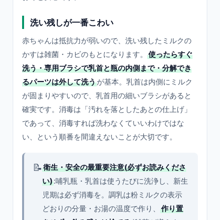
洗い残しが一番こわい
赤ちゃんは抵抗力が弱いので、洗い残したミルクの
かすは雑菌・カビのもとになります。
使ったらすぐ
洗う・専用ブラシで乳首と瓶の内側まで・分解でき
るパーツは外して洗う
が基本。乳首は内側にミルク
が固まりやすいので、乳首用の細いブラシがあると
確実です。消毒は「汚れを落としたあとの仕上げ」
であって、消毒すれば洗わなくていいわけではな
い、という順番を間違えないことが大切です。
📝
衛生・安全の最重要注意(必ずお読みくださ
い)
:哺乳瓶・乳首は使うたびに洗浄し、新生
児期は必ず消毒を。調乳は粉ミルクの表示
どおりの分量・お湯の温度で作り、
作り置