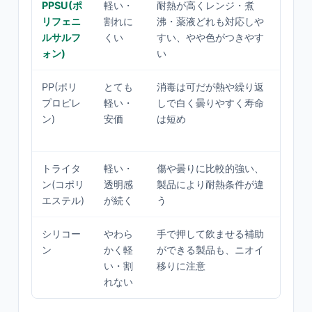
PPSU(ポ
軽い・
耐熱が高くレンジ・煮
外出
リフェニ
割れに
沸・薬液どれも対応しや
軽さ
ルサルフ
くい
すい、やや色がつきやす
を両
ォン)
い
人
PP(ポリ
とても
消毒は可だが熱や繰り返
本数
プロピレ
軽い・
しで白く曇りやすく寿命
用意
ン)
安価
は短め
コス
たい
トライタ
軽い・
傷や曇りに比較的強い、
透明
ン(コポリ
透明感
製品により耐熱条件が違
たい
エステル)
が続く
う
も気
シリコー
やわら
手で押して飲ませる補助
やわ
ン
かく軽
ができる製品も、ニオイ
触を
い・割
移りに注意
ゃん
れない
の予