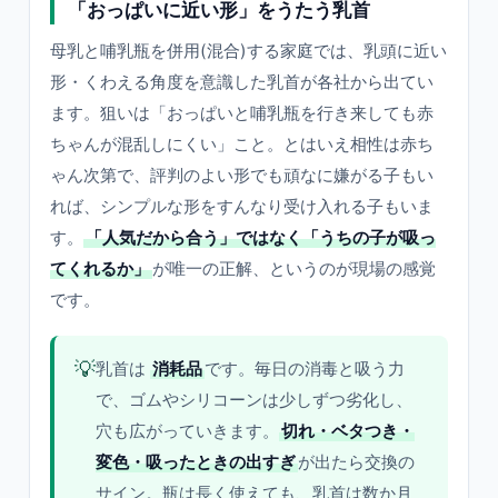
「おっぱいに近い形」をうたう乳首
母乳と哺乳瓶を併用(混合)する家庭では、乳頭に近い
形・くわえる角度を意識した乳首が各社から出てい
ます。狙いは「おっぱいと哺乳瓶を行き来しても赤
ちゃんが混乱しにくい」こと。とはいえ相性は赤ち
ゃん次第で、評判のよい形でも頑なに嫌がる子もい
れば、シンプルな形をすんなり受け入れる子もいま
す。
「人気だから合う」ではなく「うちの子が吸っ
てくれるか」
が唯一の正解、というのが現場の感覚
です。
💡
乳首は
消耗品
です。毎日の消毒と吸う力
で、ゴムやシリコーンは少しずつ劣化し、
穴も広がっていきます。
切れ・ベタつき・
変色・吸ったときの出すぎ
が出たら交換の
サイン。瓶は長く使えても、乳首は数か月