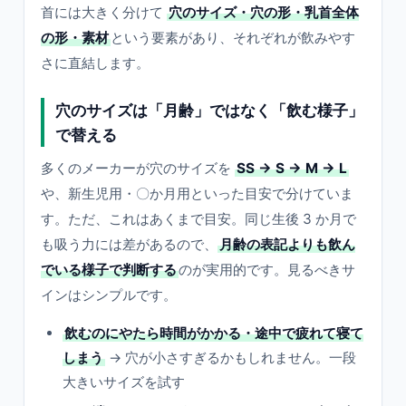
首には大きく分けて
穴のサイズ・穴の形・乳首全体
の形・素材
という要素があり、それぞれが飲みやす
さに直結します。
穴のサイズは「月齢」ではなく「飲む様子」
で替える
多くのメーカーが穴のサイズを
SS → S → M → L
や、新生児用・〇か月用といった目安で分けていま
す。ただ、これはあくまで目安。同じ生後 3 か月で
も吸う力には差があるので、
月齢の表記よりも飲ん
でいる様子で判断する
のが実用的です。見るべきサ
インはシンプルです。
飲むのにやたら時間がかかる・途中で疲れて寝て
しまう
→ 穴が小さすぎるかもしれません。一段
大きいサイズを試す