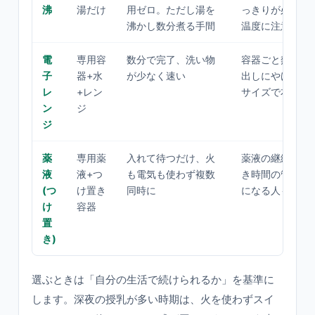
沸
湯だけ
用ゼロ。ただし湯を
っきりが必要、
沸かし数分煮る手間
温度に注意
電
専用容
数分で完了、洗い物
容器ごと熱くな
子
器+水
が少なく速い
出しにやけど注
レ
+レン
サイズで本数に
ン
ジ
ジ
薬
専用薬
入れて待つだけ、火
薬液の継続コス
液
液+つ
も電気も使わず複数
き時間の管理、
(つ
け置き
同時に
になる人も
け
容器
置
き)
選ぶときは「自分の生活で続けられるか」を基準に
します。深夜の授乳が多い時期は、火を使わずスイ