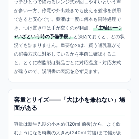
ッチひとつで終わるレンジ式が回しやすいという声
が多い一方、停電や外出続きでも使える煮沸を併用
できると安心です。薬液は一度に何本も同時処理で
き、つけ置き中は手が空くのが利点。
「主軸は一つ
+いざという時の予備手段」
と決めておくと、どの状
況でも詰まりません。重要なのは、買う哺乳瓶がそ
の消毒方式に対応しているかを事前に確認するこ
と。とくに樹脂製は製品ごとに対応温度・対応方式
が違うので、説明書の表記を必ず見ます。
容量とサイズ——「大は小を兼ねない」場
面がある
容量は新生児期の小さめ(120ml 前後)から、よく飲
むようになる時期の大きめ(240ml 前後)まで幅があ