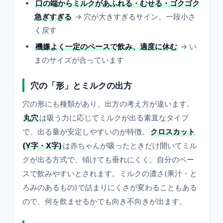
口の端からミルクがあふれる・むせる・ゴクゴク
急ぎすぎる
→ 穴が大きすぎるサイン。一段小さ
く戻す
機嫌よく一定のペースで飲み、適度に休む
→ い
まのサイズが合っています
穴の「形」とミルクの出方
穴の形にも種類があり、出方の考え方が違います。
丸穴
は吸う力に応じてミルクが出る素直なタイプ
で、出る量が安定しやすいのが特徴。
クロスカット
(Y字・X字)
は赤ちゃんが吸ったときだけ開いてミル
クが出る方式で、傾けても垂れにくく、自分のペー
スで飲みやすいとされます。ミルクの濃さ(果汁・と
ろみのあるもの)で詰まりにくさが変わることもある
ので、何を飲ませるかでも向き不向きが出ます。