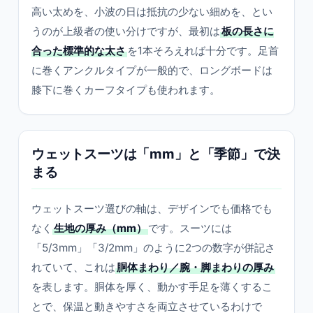
高い太めを、小波の日は抵抗の少ない細めを、とい
うのが上級者の使い分けですが、最初は
板の長さに
合った標準的な太さ
を1本そろえれば十分です。足首
に巻くアンクルタイプが一般的で、ロングボードは
膝下に巻くカーフタイプも使われます。
ウェットスーツは「mm」と「季節」で決
まる
ウェットスーツ選びの軸は、デザインでも価格でも
なく
生地の厚み（mm）
です。スーツには
「5/3mm」「3/2mm」のように2つの数字が併記さ
れていて、これは
胴体まわり／腕・脚まわりの厚み
を表します。胴体を厚く、動かす手足を薄くするこ
とで、保温と動きやすさを両立させているわけで