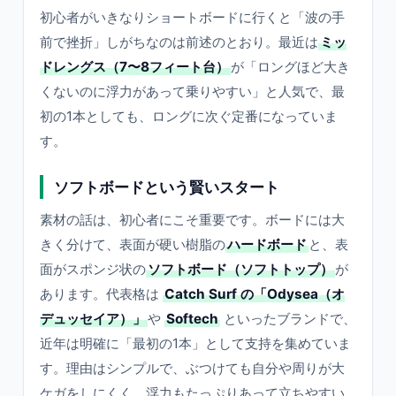
初心者がいきなりショートボードに行くと「波の手
前で挫折」しがちなのは前述のとおり。最近は
ミッ
ドレングス（7〜8フィート台）
が「ロングほど大き
くないのに浮力があって乗りやすい」と人気で、最
初の1本としても、ロングに次ぐ定番になっていま
す。
ソフトボードという賢いスタート
素材の話は、初心者にこそ重要です。ボードには大
きく分けて、表面が硬い樹脂の
ハードボード
と、表
面がスポンジ状の
ソフトボード（ソフトトップ）
が
あります。代表格は
Catch Surf の「Odysea（オ
デュッセイア）」
や
Softech
といったブランドで、
近年は明確に「最初の1本」として支持を集めていま
す。理由はシンプルで、ぶつけても自分や周りが大
ケガをしにくく、浮力もたっぷりあって立ちやすい