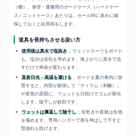
（櫛）、保管・運搬用のボードケース（ハードケー
ス／ニットケース）あたりは、セール時に多めに確
保しておくと結局得をします。
道具を長持ちさせる扱い方
使用後は真水で塩抜き
：ウェットスーツもボード
も、塩分は劣化を早めます。海上がりに真水で流
すだけで寿命が変わります。
直射日光・高温を避ける
：ボードを夏の車内に放
置すると、内部が膨張して「ディラム（剥離）」
や変形の原因に。ウェットも日焼けでゴムが硬化
します。陰干しが鉄則です。
ウェットは裏返して陰干し
：生乾きや直射は生地
を傷めます。専用ハンガーで肩を伸ばして干すと
型崩れも防げます。