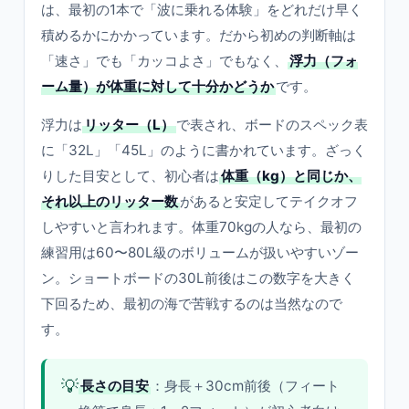
は、最初の1本で「波に乗れる体験」をどれだけ早く
積めるかにかかっています。だから初めの判断軸は
「速さ」でも「カッコよさ」でもなく、
浮力（フォ
ーム量）が体重に対して十分かどうか
です。
浮力は
リッター（L）
で表され、ボードのスペック表
に「32L」「45L」のように書かれています。ざっく
りした目安として、初心者は
体重（kg）と同じか、
それ以上のリッター数
があると安定してテイクオフ
しやすいと言われます。体重70kgの人なら、最初の
練習用は60〜80L級のボリュームが扱いやすいゾー
ン。ショートボードの30L前後はこの数字を大きく
下回るため、最初の海で苦戦するのは当然なので
す。
💡
長さの目安
：身長＋30cm前後（フィート