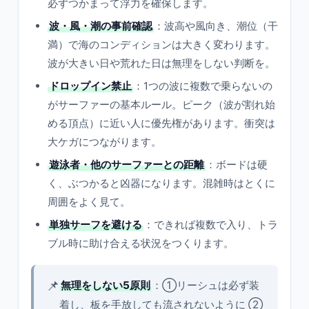
必ずつかまって浮力を確保します。
波・風・潮の事前確認
：波高や風向き、潮位（干
満）で海のコンディションは大きく変わります。
波が大きい日や荒れた日は無理をしない判断を。
ドロップイン禁止
：1つの波に複数で乗らないの
がサーファーの基本ルール。ピーク（波が割れ始
める頂点）に近い人に優先権があります。衝突は
大ケガにつながります。
遊泳者・他のサーファーとの距離
：ボードは硬
く、ぶつかると凶器になります。混雑時はとくに
周囲をよく見て。
単独サーフを避ける
：できれば複数で入り、トラ
ブル時に助け合える状況をつくります。
📌
無理をしない5原則
：①リーシュは必ず装
着し、板を手放しても流されないように ②