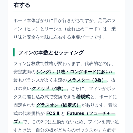
右する
ボード本体ばかりに目が行きがちですが、足元のフ
ィン（ヒレ）とリーシュ（流れ止めコード）は、乗
り味と安全を地味に左右する重要パーツです。
フィンの本数とセッティング
フィンは枚数で性格が変わります。代表的なのは、
安定志向の
シングル（1枚・ロングボードに多い）
、
最もバランスがよく主流の
スラスター（3枚）
、抜
けの良い
クアッド（4枚）
。さらに、フィンがボッ
クスに差し込み式で交換できる
着脱式
と、ボードに
固定された
グラスオン（固定式）
があります。着脱
式の代表規格が
FCS II
と
Futures（フューチャー
ズ）
で、この2つは互換がないため、フィンを買い足
すときは「自分の板がどちらのボックスか」を必ず