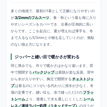
多くの地域で、最初の1着として正解になりやすいの
が
3/2mmのフルスーツ
。春・秋という最も海に入り
やすいシーズンをカバーでき、出番が圧倒的に長い
からです。ここを起点に、夏が増えれば薄手を、冬
まで入るなら5/3mmと小物を足していくのが、無駄
のない揃え方になります。
ジッパーと縫い目で暖かさが変わる
同じ厚みでも、作りで暖かさはかなり違います。背
中で開閉する
バックジップ
は着脱が楽な反面、背中
から水が入りやすい。胸元で開閉する
チェストジッ
プ
は着るのにコツがいる代わりに浸水が少なく、冬
場の定番です。縫い目も、糸で縫っただけの
フラッ
トシーム
より、接着して水を通しにくくした
シーム
レス／液状ラバー処理（リキッドテープ）
のほうが