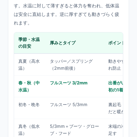
す。水温に対して薄すぎると体力を奪われ、低体温
は安全に直結します。逆に厚すぎても動きづらく疲
れます。
季節・水温
厚みとタイプ
ポイント
の目安
真夏（高水
タッパー／スプリング
動きやすさと
温）
（2mm前後）
れ防止
春・秋（中
フルスーツ 3/2mm
出番がいちば
水温）
初の1着」
初冬・晩冬
フルスーツ 5/3mm
裏起毛（保温
だと暖かい
真冬（低水
5/3mm＋ブーツ・グロー
末端の冷えを
温）
ブ・フード
足す