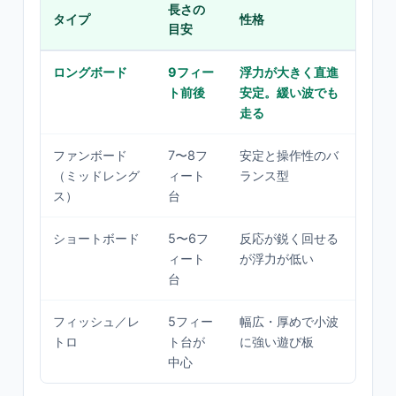
長さの
タイプ
性格
向
目安
ロングボード
9フィー
浮力が大きく直進
初
ト前後
安定。緩い波でも
た
走る
人
ファンボード
7〜8フ
安定と操作性のバ
初
（ミッドレング
ィート
ランス型
テ
ス）
台
ショートボード
5〜6フ
反応が鋭く回せる
中
ィート
が浮力が低い
め
台
フィッシュ／レ
5フィー
幅広・厚めで小波
小
トロ
ト台が
に強い遊び板
し
中心