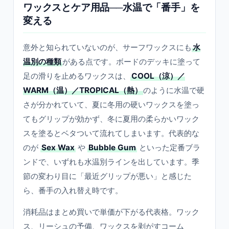
ワックスとケア用品──水温で「番手」を
変える
意外と知られていないのが、サーフワックスにも
水
温別の種類
がある点です。ボードのデッキに塗って
足の滑りを止めるワックスは、
COOL（涼）／
WARM（温）／TROPICAL（熱）
のように水温で硬
さが分かれていて、夏に冬用の硬いワックスを塗っ
てもグリップが効かず、冬に夏用の柔らかいワック
スを塗るとベタついて流れてしまいます。代表的な
のが
Sex Wax
や
Bubble Gum
といった定番ブラ
ンドで、いずれも水温別ラインを出しています。季
節の変わり目に「最近グリップが悪い」と感じた
ら、番手の入れ替え時です。
消耗品はまとめ買いで単価が下がる代表格。ワック
ス、リーシュの予備、ワックスを剥がすコーム