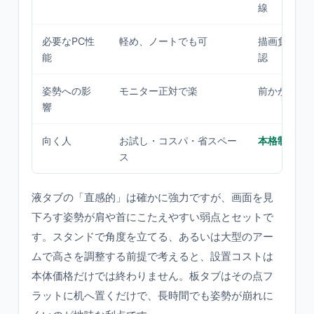
線
必要なPC性
軽め、ノートでも可
描画負荷が
能
認
姿勢への影
モニター正対で楽
前かがみに
響
向く人
お試し・コスパ・省スペー
本格制作・
ス
液タブの「直感的」は確かに強力ですが、画面を見
下ろす姿勢が肩や首にこたえやすい弱点とセットで
す。スタンドで角度を立てる、あるいは大型のアー
ムで高さを調整する前提で考えると、設置コストは
本体価格だけでは終わりません。板タブはその点フ
ラットに机へ置くだけで、長時間でも姿勢が崩れに