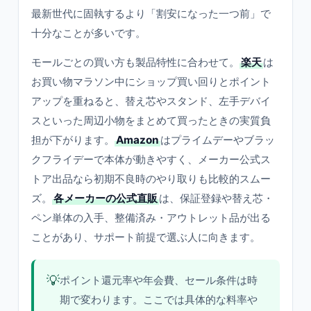
最新世代に固執するより「割安になった一つ前」で
十分なことが多いです。
モールごとの買い方も製品特性に合わせて。
楽天
は
お買い物マラソン中にショップ買い回りとポイント
アップを重ねると、替え芯やスタンド、左手デバイ
スといった周辺小物をまとめて買ったときの実質負
担が下がります。
Amazon
はプライムデーやブラッ
クフライデーで本体が動きやすく、メーカー公式ス
トア出品なら初期不良時のやり取りも比較的スムー
ズ。
各メーカーの公式直販
は、保証登録や替え芯・
ペン単体の入手、整備済み・アウトレット品が出る
ことがあり、サポート前提で選ぶ人に向きます。
💡
ポイント還元率や年会費、セール条件は時
期で変わります。ここでは具体的な料率や