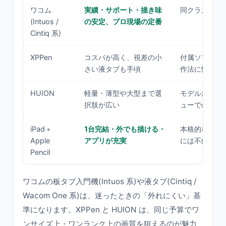
ワコム
実績・サポート・描き味
同クラスでは
(Intuos /
の安定、プロ現場の定番
Cintiq 系)
XPPen
コスパが高く、視差の小
付属ソフトや
さい液タブも手頃
作法に慣れが
HUION
軽量・薄型や大型まで選
モデル差が大
択肢が広い
ューでの見極
iPad＋
1台完結・外でも描ける・
本格的なPC
Apple
アプリが充実
には不向きな
Pencil
ワコムの板タブ入門機(Intuos 系)や液タブ(Cintiq /
Wacom One 系)は、迷ったときの「外れにくい」基
準になります。XPPen と HUION は、同じ予算でワ
ンサイズ上・ワンランク上の画質を狙えるのが魅力