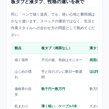
板タブと液タブ、性格の違いを表で
同じ「ペンで描く道具」でも、使い心地と費用感は
かなり違います。スペックの優劣ではなく、生活と
作業スタイルへの合わせ方の問題として眺めてくだ
さい。
観点
板タブ（画面なし）
液タブ（画
描く場所
手元の板、視線はモニター
画面に直接
はじめの慣
手と目のズレに数日〜数週
ほぼ初日か
れ
間
価格帯の目
数千円〜数万円
数万円〜十
安
机まわり
薄く軽い、ケーブル1本
大きい、電