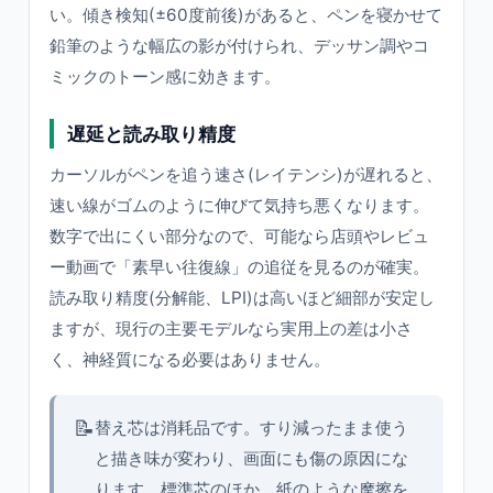
い。傾き検知(±60度前後)があると、ペンを寝かせて
鉛筆のような幅広の影が付けられ、デッサン調やコ
ミックのトーン感に効きます。
遅延と読み取り精度
カーソルがペンを追う速さ(レイテンシ)が遅れると、
速い線がゴムのように伸びて気持ち悪くなります。
数字で出にくい部分なので、可能なら店頭やレビュ
ー動画で「素早い往復線」の追従を見るのが確実。
読み取り精度(分解能、LPI)は高いほど細部が安定し
ますが、現行の主要モデルなら実用上の差は小さ
く、神経質になる必要はありません。
📝
替え芯は消耗品です。すり減ったまま使う
と描き味が変わり、画面にも傷の原因にな
ります。標準芯のほか、紙のような摩擦を