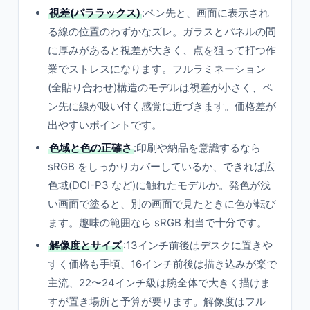
視差(パララックス)
:ペン先と、画面に表示され
る線の位置のわずかなズレ。ガラスとパネルの間
に厚みがあると視差が大きく、点を狙って打つ作
業でストレスになります。フルラミネーション
(全貼り合わせ)構造のモデルは視差が小さく、ペ
ン先に線が吸い付く感覚に近づきます。価格差が
出やすいポイントです。
色域と色の正確さ
:印刷や納品を意識するなら
sRGB をしっかりカバーしているか、できれば広
色域(DCI-P3 など)に触れたモデルか。発色が浅
い画面で塗ると、別の画面で見たときに色が転び
ます。趣味の範囲なら sRGB 相当で十分です。
解像度とサイズ
:13インチ前後はデスクに置きや
すく価格も手頃、16インチ前後は描き込みが楽で
主流、22〜24インチ級は腕全体で大きく描けま
すが置き場所と予算が要ります。解像度はフル