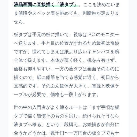
液晶画面に直接描く「液タブ」
。ここを決めないま
ま値段やスペック表を眺めても、判断軸が定まりま
せん。
板タブは手元の板に描いて、視線は PC のモニター
へ送ります。手と目の位置がずれるため最初は奇妙
ですが、慣れてしまえば紙より広いキャンバスを腕
全体で扱えます。本体が薄く軽く、机を占有せず、
価格も抑えやすい。一方の液タブは画面そのものに
描くので、紙に鉛筆を当てる感覚に近く、初日から
直感的です。そのぶん筐体が大きく、電源と映像ケ
ーブルが必要で、価格も一段上がります。
世の中の入門者がよく通るルートは「まず手頃な板
タブで描く習慣そのものを試し、続けられそうなら
液タブへ移る」という二段構え。お絵描きが自分に
合うかどうかは、数千円〜一万円台の板タブでも十