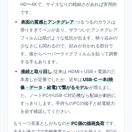
HD〜4Kで、サイズなりの精細さがあれば実用的
です。
表面の質感とアンチグレア
:つるつるのガラスは
滑りすぎてペンが走り、ザラついたアンチグレア
フィルムは紙のような抵抗が出ます。映り込みの
少なさにも関わるので、好みが分かれる部分で
す。後からペーパーライクフィルムを貼って調整
する手もあります。
接続と取り回し
:従来は HDMI＋USB＋電源の三
本差しが定番でしたが、近年は
USB-C 一本(映
像・データ・給電)で繋がるモデル
が増えまし
た。ノートPCやUSB-C対応機なら配線が劇的に
すっきりします。手持ちのPCの端子と給電能力
を必ず確認してください。
もう一つ見落としがちなのが
PC側の描画負荷
です。
大きな液タブで高解像度キャンバスを扱うと、PCの