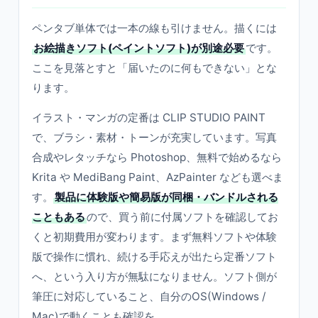
ペンタブ単体では一本の線も引けません。描くには
お絵描きソフト(ペイントソフト)が別途必要
です。
ここを見落とすと「届いたのに何もできない」とな
ります。
イラスト・マンガの定番は CLIP STUDIO PAINT
で、ブラシ・素材・トーンが充実しています。写真
合成やレタッチなら Photoshop、無料で始めるなら
Krita や MediBang Paint、AzPainter なども選べま
す。
製品に体験版や簡易版が同梱・バンドルされる
こともある
ので、買う前に付属ソフトを確認してお
くと初期費用が変わります。まず無料ソフトや体験
版で操作に慣れ、続ける手応えが出たら定番ソフト
へ、という入り方が無駄になりません。ソフト側が
筆圧に対応していること、自分のOS(Windows /
Mac)で動くことも確認を。