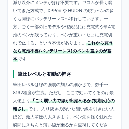
減り以外にメンテがほぼ不要です。ワコムが長く磨
いてきた方式で、XPPen や HUION の現行ペンの多
くも同様にバッテリーレスへ移行しています。一
方、ごく一部の旧モデルや格安品には充電式や単4電
池のペンが残っており、ペンが重い・たまに充電切
れで止まる、という不便があります。
これから買う
なら電池不要(バッテリーレス)のペンを選ぶのが基
本
です。
筆圧レベルと初動の軽さ
筆圧レベルは線の強弱の刻みの細かさで、数千〜
8192程度が主流。ただし、ここで効いてくるのは最
大値より
「ごく弱い力で線が出始めるか(初期反応の
軽さ)」
です。入り抜きの効いた細い線を引きたい人
ほど、最大筆圧の大きさより、ペン先を軽く触れた
瞬間にきちんと薄い線が乗るかを重視してくださ