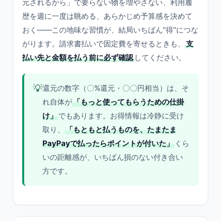
元されるから」で要らない物を増やさない、利用履
歴を週に一度は眺める、あらかじめ予算感を決めて
おく——この地味な習慣が、結局いちばん"得"につな
がります。請求書払いで固定費を寄せるときも、
支
払い先と金額を払う前に必ず確認
してください。
💡
還元の数字（〇%還元・〇〇円相当）は、そ
れ自体が
「もっと使ってもらうための仕掛
け」
でもあります。お得情報は冷静に受け
取り、
「もともと払うものを、たまたま
PayPayで払ったらポイントが付いた」
くら
いの距離感が、いちばん損のない付き合い
方です。