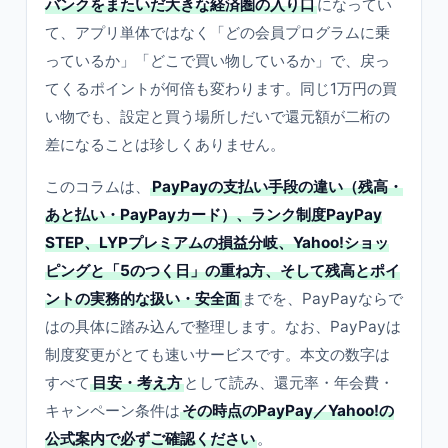
バンクをまたいだ大きな経済圏の入り口
になってい
て、アプリ単体ではなく「どの会員プログラムに乗
っているか」「どこで買い物しているか」で、戻っ
てくるポイントが何倍も変わります。同じ1万円の買
い物でも、設定と買う場所しだいで還元額が二桁の
差になることは珍しくありません。
このコラムは、
PayPayの支払い手段の違い（残高・
あと払い・PayPayカード）、ランク制度PayPay
STEP、LYPプレミアムの損益分岐、Yahoo!ショッ
ピングと「5のつく日」の重ね方、そして残高とポイ
ントの実務的な扱い・安全面
までを、PayPayならで
はの具体に踏み込んで整理します。なお、PayPayは
制度変更がとても速いサービスです。本文の数字は
すべて
目安・考え方
として読み、還元率・年会費・
キャンペーン条件は
その時点のPayPay／Yahoo!の
公式案内で必ずご確認ください
。