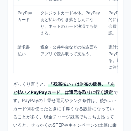
PayPay
クレジットカード本体。PayPay
PayPay
カード
あと払いの引き落とし元にな
的に使うな
り、ネットのカード決済でも使
会費・付帯
える。
認。
請求書
税金・公共料金などの払込票を
家計の固定
払い
アプリで読み取って支払う。
PayPay
る。対象自
に注意。
ざっくり言うと、
「残高払い」は財布の延長、「あ
と払い／PayPayカード」は還元を取りに行く設定
で
す。PayPayの上乗せ還元やランク条件は、後払い・
カード側を使ったときに手厚くなる設計になってい
ることが多く、現金チャージ残高でちまちま払って
いると、せっかくのSTEPやキャンペーンの土俵に乗