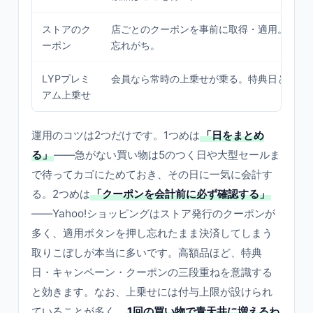
ストアのク
店ごとのクーポンを事前に取得・適用。会計
ーポン
忘れがち。
LYPプレミ
会員なら常時の上乗せが乗る。特典日と相乗
アム上乗せ
運用のコツは2つだけです。1つめは
「日をまとめ
る」
——急がない買い物は5のつく日や大型セールま
で待ってカゴにためておき、その日に一気に会計す
る。2つめは
「クーポンを会計前に必ず確認する」
——Yahoo!ショッピングはストア発行のクーポンが
多く、適用ボタンを押し忘れたまま決済してしまう
取りこぼしが本当に多いです。高額品ほど、特典
日・キャンペーン・クーポンの三段重ねを意識する
と効きます。なお、上乗せには付与上限が設けられ
ていることが多く、
1回の買い物で青天井に増えるわ