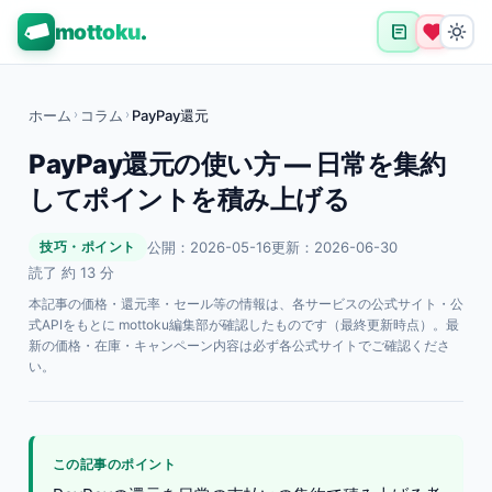
mottoku
.
ホーム
›
コラム
›
PayPay還元
PayPay還元の使い方 — 日常を集約
してポイントを積み上げる
公開：2026-05-16
更新：2026-06-30
技巧・ポイント
読了 約 13 分
本記事の価格・還元率・セール等の情報は、各サービスの公式サイト・公
式APIをもとに mottoku編集部が確認したものです（最終更新時点）。最
新の価格・在庫・キャンペーン内容は必ず各公式サイトでご確認くださ
い。
この記事のポイント