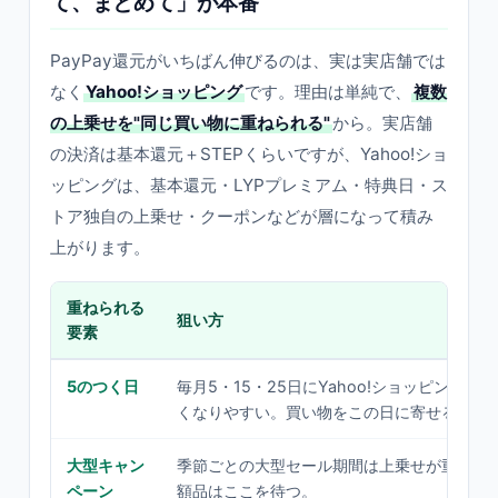
て、まとめて」が本番
PayPay還元がいちばん伸びるのは、実は実店舗では
なく
Yahoo!ショッピング
です。理由は単純で、
複数
の上乗せを"同じ買い物に重ねられる"
から。実店舗
の決済は基本還元＋STEPくらいですが、Yahoo!ショ
ッピングは、基本還元・LYPプレミアム・特典日・ス
トア独自の上乗せ・クーポンなどが層になって積み
上がります。
重ねられる
狙い方
要素
5のつく日
毎月5・15・25日にYahoo!ショッピングの
くなりやすい。買い物をこの日に寄せる。
大型キャン
季節ごとの大型セール期間は上乗せが重なり
ペーン
額品はここを待つ。