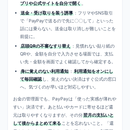
プリや公式サイトを自分で開く
。
送金・受け取りを装う誘導
：フリマやSNS取引
で「PayPayで送るので先に〇〇して」といった
話には乗らない。送金は取り消しが難しいことを
前提に。
店頭QRの不審なすり替え
：見慣れない貼り紙の
QRや、金額を自分で入力させる場面では、支払
い先・金額を画面でよく確認してから確定する。
身に覚えのない利用通知
：
利用通知をオンにし
て毎回確認
し、覚えのない決済はすぐ公式の窓口
へ。気づくのが早いほど対応しやすい。
お金の管理面でも、PayPayは「使った実感が薄れや
すい」決済です。あと払いやカードに寄せるほど還
元は取りやすくなりますが、その分
翌月の支払いと
して後からまとめて来る
ことを忘れないこと。「還