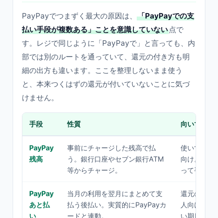
PayPayでつまずく最大の原因は、
「PayPayでの支
払い手段が複数ある」ことを意識していない
点で
す。レジで同じように「PayPayで」と言っても、内
部では別のルートを通っていて、還元の付き方も明
細の出方も違います。ここを整理しないまま使う
と、本来つくはずの還元が付いていないことに気づ
けません。
手段
性質
向いている
PayPay
事前にチャージした残高で払
使いすぎを
残高
う。銀行口座やセブン銀行ATM
向け。チャ
等からチャージ。
って手間が
PayPay
当月の利用を翌月にまとめて支
還元の土台
あと払
払う後払い。実質的にPayPayカ
人向け。利
い
ードと連動。
い期日の管