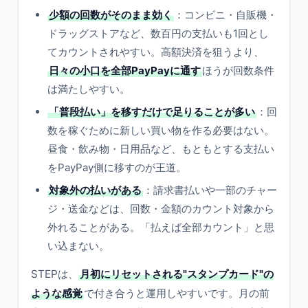
少額の回数がそのまま効く
：コンビニ・自販機・
ドラッグストアなど、数百円の支払いも1回とし
てカウントされやすい。高額決済を狙うより、
日々の小口を全部PayPayに通す
ほうが回数条件
は満たしやすい。
「普段払い」を移すだけで足りることが多い
：回
数を稼ぐために新しい買い物を作る必要はない。
昼食・飲み物・日用品など、もともとする支払い
をPayPay側に移すのが王道。
対象外の払いがある
：請求書払いや一部のチャー
ジ・送金などは、回数・金額のカウント対象から
外れることがある。「払えば全部カウント」と思
い込まない。
STEPは、
月初にリセットされる"スタンプカード"の
ような感覚
で付き合うと運用しやすいです。月の前