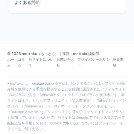
よくある質問
© 2026 mottoku（もっとく）｜運営：mottoku編集部
ホー
コラ
当サイトについ
お問い合わ
プライバシーポリシ
免責事
ム
ム
て
せ
ー
項
※ mottoku は、Amazon.co.jp を宣伝しリンクすることによってサイトが紹
介料を獲得できる手段を提供することを目的に設定されたアフィリエイト
プログラムである、Amazonアソシエイト・プログラムの参加者です。本
サイトはまた、もしもアフィリエイト（楽天市場等）、Yahoo!ショッピン
グ（ValueCommerce）、au PAY マーケット・フジフイルムモール
（Rakuten Advertising／リンクシェア）等のアフィリエイトプログラムに
も参加しています。あわせて、当サイトは Google アドセンス等の第三者
配信広告を利用しており、Cookie の取り扱いについては
プライバシーポ
リシー
をご覧ください。