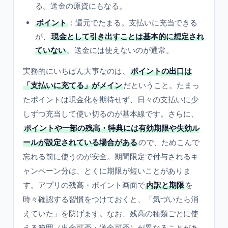
る。送金の原資にもなる。
ポイント
：還元でたまる。支払いに充当できる
が、
現金として引き出すことは基本的に想定され
ていない
。送金には使えないのが通常。
実務的にいちばん大事なのは、
ポイントの出口は
「支払いに充てる」がメイン
だということ。たまっ
たポイントは現金化を期待せず、日々の支払いに少
しずつ充当して使い切るのが基本線です。さらに、
ポイントや一部の残高・特典には有効期限や失効ル
ールが設定されている場合がある
ので、ためこんで
忘れる前に使うのが安全。期間限定で付与されるキ
ャンペーン分は、とくに期限が短いことがありま
す。アプリの残高・ポイント画面で
内訳と期限
を
時々確認する習慣をつけておくと、「気づいたら消
えていた」を防げます。なお、残高の種類ごとに使
える範囲（出金可否・送金可否）が異なることがあ