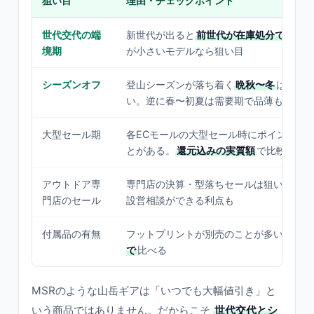
狙い目
理由・チェックポイント
世代交代の端
新世代が出ると
前世代が在庫処分で割安
境期
が小さいモデルなら狙い目
シーズンオフ
登山シーズンが落ち着く
晩秋〜冬
は値動
い。逆に春〜初夏は需要期で品薄も
大型セール期
各ECモールの大型セール時にポイント還
とがある。
還元込みの実質額
で比較
アウトドア専
専門店の決算・型落ちセールは狙い目。実
門店のセール
設営相談ができる利点も
付属品の有無
フットプリントが別売のことが多い。
必要
で
比べる
MSRのような山岳ギアは「いつでも大幅値引き」と
いう商品ではありません。だからこそ
世代交代とシ