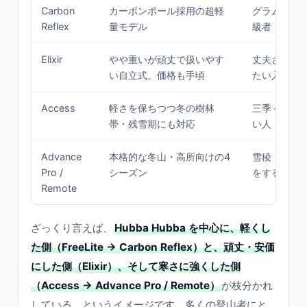
Carbon
カーボンポール採用の超軽
グラム単位
Reflex
量モデル
級者
Elixir
やや重いが頑丈で扱いやす
丈夫さと予
い自立式。価格も手頃
たい入門〜
Access
軽さを保ちつつ冬の樹林
三季＋αま
帯・残雪期にも対応
い人
Advance
本格的な冬山・高所向けの4
雪稜・厳冬
Pro /
シーズン
をする上級
Remote
ざっくり言えば、
Hubba Hubba を中心に、軽くし
た側（FreeLite → Carbon Reflex）と、頑丈・安価
にした側（Elixir）、そして寒さに強くした側
（Access → Advance Pro / Remote）
が枝分かれ
している、というイメージです。多くの登山者にと