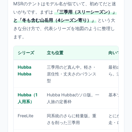
MSRのテントはモデル名が似ていて、初めてだと迷
いがちです。まずは
「三季用（スリーシーズン）」
と「冬も含む山岳用（4シーズン寄り）」
という大
きな分け方で、代表シリーズを地図のように整理し
ます。
シリーズ
立ち位置
向いている
Hubba
三季用のど真ん中。軽さ・
最初の1張り
Hubba
居住性・丈夫さのバランス
ら。汎用性
型
Hubba（1
Hubba Hubbaのソロ版。一
基本ソロで
人用系）
人旅の定番枠
FreeLite
同系統のさらに軽量版。重
とにかく軽
さを削った三季用
走・ロング