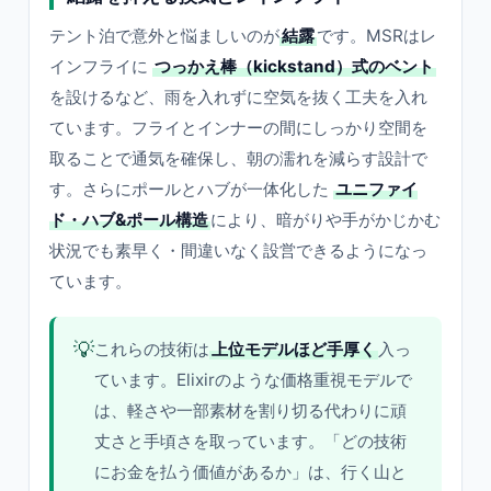
テント泊で意外と悩ましいのが
結露
です。MSRはレ
インフライに
つっかえ棒（kickstand）式のベント
を設けるなど、雨を入れずに空気を抜く工夫を入れ
ています。フライとインナーの間にしっかり空間を
取ることで通気を確保し、朝の濡れを減らす設計で
す。さらにポールとハブが一体化した
ユニファイ
ド・ハブ&ポール構造
により、暗がりや手がかじかむ
状況でも素早く・間違いなく設営できるようになっ
ています。
💡
これらの技術は
上位モデルほど手厚く
入っ
ています。Elixirのような価格重視モデルで
は、軽さや一部素材を割り切る代わりに頑
丈さと手頃さを取っています。「どの技術
にお金を払う価値があるか」は、行く山と