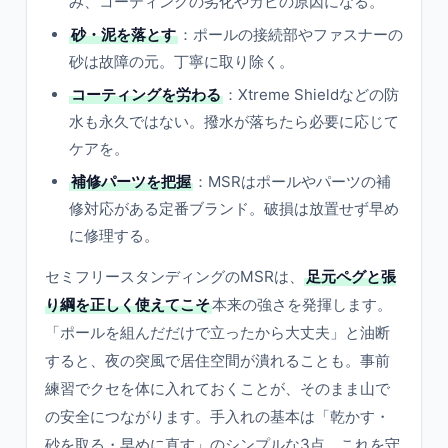
み、コーティングの劣化やカビの原因になる。
砂・泥を落とす
：ポールの接続部やファスナーの
砂は故障の元。丁寧に取り除く。
コーティングを労わる
：Xtreme Shieldなどの防
水も永久ではない。撥水が落ちたら必要に応じて
ケアを。
補修パーツを把握
：MSRはポールやパーツの補
修対応がある定番ブランド。破損は放置せず早め
に修理する。
セミフリースタンディングのMSRは、
足元ペグと張
り綱を正しく使えてこそ
本来の強さを発揮します。
「ポールを組んだだけで立ったから大丈夫」と油断
すると、夜の突風で居住空間が潰れることも。事前
練習でクセを体に入れておくことが、そのまま山で
の安全につながります。手入れの基本は「乾かす・
砂を取る・早めに直す」のシンプルな3点。これを守