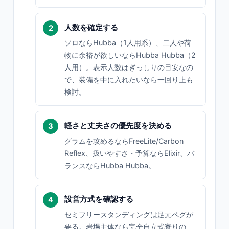
人数を確定する
ソロならHubba（1人用系）、二人や荷
物に余裕が欲しいならHubba Hubba（2
人用）。表示人数はぎっしりの目安なの
で、装備を中に入れたいなら一回り上も
検討。
軽さと丈夫さの優先度を決める
グラムを攻めるならFreeLite/Carbon
Reflex、扱いやすさ・予算ならElixir、バ
ランスならHubba Hubba。
設営方式を確認する
セミフリースタンディングは足元ペグが
要る。岩場主体なら完全自立式寄りの