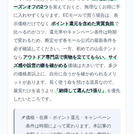
ーズンオフの2つ
を覚えておくと、無理なくお得に手
に入れやすくなります。ECモールで買う場合は、表
示価格だけでなく
ポイント還元を含めた実質負担
で
比べるのがコツ。還元率やキャンペーン条件は時期
で変わるため、断定せず各モール公式の最新条件を
必ず確認してください。一方、初めての山岳テント
なら
アウトドア専門店で実物を立ててもらい、サイ
ズ感や設営の癖を確かめる
価値は大きいです。多少
の価格差以上に、自分に合うかを確かめられるメリ
ットがあります。長く使う命を預ける道具なので、
最安だけを追うより
「納得して選んだ1張り」
を優先
したいところです。
📌
価格・在庫・ポイント還元・キャンペーン
条件は時期によって変わります。本記事の