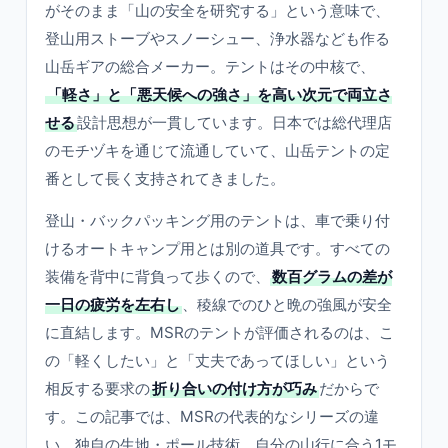
がそのまま「山の安全を研究する」という意味で、
登山用ストーブやスノーシュー、浄水器なども作る
山岳ギアの総合メーカー。テントはその中核で、
「軽さ」と「悪天候への強さ」を高い次元で両立さ
せる
設計思想が一貫しています。日本では総代理店
のモチヅキを通じて流通していて、山岳テントの定
番として長く支持されてきました。
登山・バックパッキング用のテントは、車で乗り付
けるオートキャンプ用とは別の道具です。すべての
装備を背中に背負って歩くので、
数百グラムの差が
一日の疲労を左右し
、稜線でのひと晩の強風が安全
に直結します。MSRのテントが評価されるのは、こ
の「軽くしたい」と「丈夫であってほしい」という
相反する要求の
折り合いの付け方が巧み
だからで
す。この記事では、MSRの代表的なシリーズの違
い、独自の生地・ポール技術、自分の山行に合う1モ