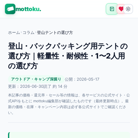
mottoku
.
ホーム
›
コラム
›
登山テントの選び方
登山・バックパッキング用テントの
選び方｜軽量性・耐候性・1〜2人用
の選び方
公開：2026-05-17
アウトドア・キャンプ深掘り
更新：2026-06-30
読了 約 14 分
本記事の価格・還元率・セール等の情報は、各サービスの公式サイト・公
式APIをもとに mottoku編集部が確認したものです（最終更新時点）。最
新の価格・在庫・キャンペーン内容は必ず各公式サイトでご確認くださ
い。