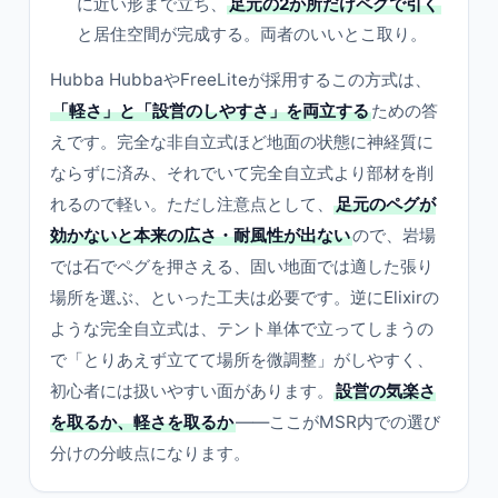
に近い形まで立ち、
足元の2か所だけペグで引く
と居住空間が完成する。両者のいいとこ取り。
Hubba HubbaやFreeLiteが採用するこの方式は、
「軽さ」と「設営のしやすさ」を両立する
ための答
えです。完全な非自立式ほど地面の状態に神経質に
ならずに済み、それでいて完全自立式より部材を削
れるので軽い。ただし注意点として、
足元のペグが
効かないと本来の広さ・耐風性が出ない
ので、岩場
では石でペグを押さえる、固い地面では適した張り
場所を選ぶ、といった工夫は必要です。逆にElixirの
ような完全自立式は、テント単体で立ってしまうの
で「とりあえず立てて場所を微調整」がしやすく、
初心者には扱いやすい面があります。
設営の気楽さ
を取るか、軽さを取るか
——ここがMSR内での選び
分けの分岐点になります。