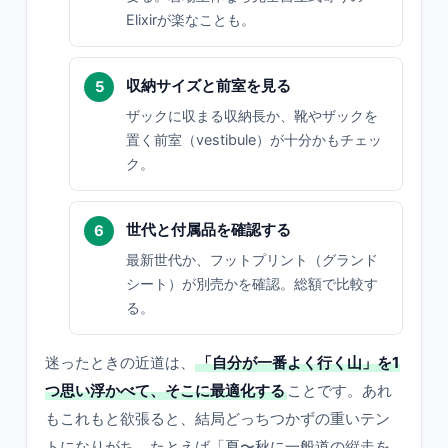
Elixirが楽なことも。
収納サイズと前室を見る
ザックに収まる収納長か、靴やザックを
置く前室（vestibule）が十分かもチェッ
ク。
世代と付属品を確認する
最新世代か、フットプリント（グランド
シート）が別売かを確認。総額で比較す
る。
迷ったときの近道は、
「自分が一番よく行く山」を1
つ思い浮かべて、そこに最適化する
ことです。あれ
もこれもと欲張ると、結局どっちつかずの重いテン
トになりがち。たとえば「夏〜秋に一般道の縦走を