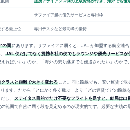
複数回
提携アライアンス側の上級資格が付き、海外でも優
サファイア超の優先サービスと専用枠
乗する最上位
専用デスクなど最高峰の優待
アの間
にあります。サファイアに届くと、JAL が加盟する航空連合
れ、
JAL 便だけでなく提携各社の便でもラウンジや優先サービスが
使えればいい」のか、「海外の乗り継ぎでも優遇されたい」のかで
賃クラスと距離で大きく変わる
こと。同じ路線でも、安い運賃で取
あります。だから「とにかく多く飛ぶ」より「どの運賃でどの路線
ただし、
ステイタス目的でだけ不要なフライトを足すと、結局は出
定の範囲で自然に届く段を見定めるのが現実的です。必要な実績の