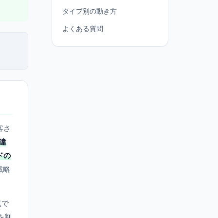
タイプ別の動き方
よくある質問
客さ
違
ドの
戦略
点で
を判