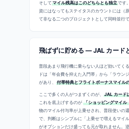
そして
マイル残高はこのどちらとも独立
です
資にはなってもステイタスのカウントには（
て非なる二つのプロジェクトとして同時並行
飛ばずに貯める — JAL カ
普段あまり飛行機に乗らない人ほど効いてくる
ドは「年会費を抑えた入門帯」から「ラウン
があり、
付帯特典とフライトボーナスマイル
ここで多くの人がつまずくのが、
JAL カー
これを底上げするのが
「ショッピングマイル
物のマイル付与率が上乗せされ、普段使いの
で、判断はシンプルに「上乗せで増えるマイ
がオプションだけ盛っても元が取れません。