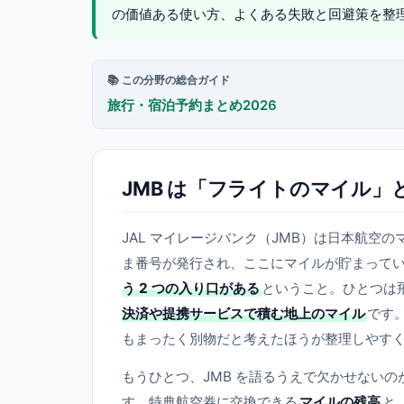
の価値ある使い方、よくある失敗と回避策を整
📚 この分野の総合ガイド
旅行・宿泊予約まとめ2026
JMB は「フライトのマイル
JAL マイレージバンク（JMB）は日本航
ま番号が発行され、ここにマイルが貯まって
う 2 つの入り口がある
ということ。ひとつは
決済や提携サービスで積む地上のマイル
です
もまったく別物だと考えたほうが整理しやす
もうひとつ、JMB を語るうえで欠かせないの
す。特典航空券に交換できる
マイルの残高
と