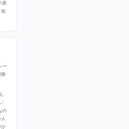
の原
、似
レー
段階
点。
い
なの
い人
率が