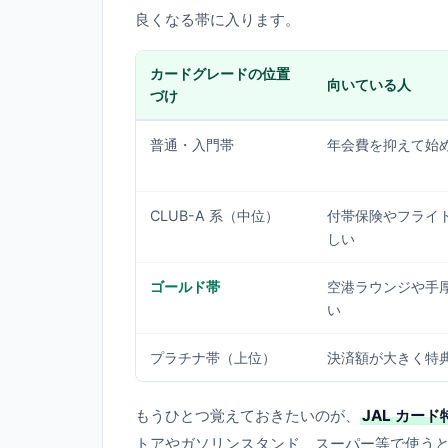
良くなる帯に入ります。
カードグレードの位置
向いている人
づけ
普通・入門帯
年会費を抑えて始
CLUB-A 系（中位）
付帯保険やフライ
しい
ゴールド帯
空港ラウンジや手
い
プラチナ帯（上位）
決済額が大きく特
もうひとつ覚えておきたいのが、
JAL カー
トアやガソリンスタンド、スーパー等で使う