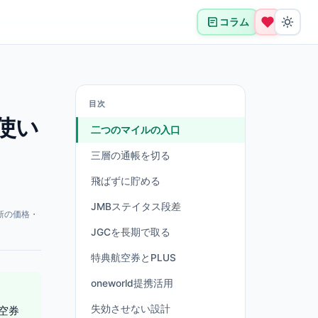
コラム
目次
使い
二つのマイルの入口
三層の通帳を切る
飛ばずに貯める
JMBステイタス段差
新の価格・
JGCを長期で取る
特典航空券とPLUS
oneworld提携活用
失効させない設計
空券