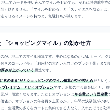
。地上でカードを使い込んでマイルを貯めても、それは特典航空券
原則）効きません。「マイルを貯める」と「ステイタスを取る」は
で走らせるイメージを持つと、無駄打ちが減ります。
ードと「ショッピングマイル」の効かせ方
のが、地上でのマイル積算です。中心になるのが JAL カード。グ
ジ付きのゴールド帯」「利用額の大きい人向けのプラチナ帯」まで
の厚みが上がっていく
構造です。
ドは“素のまま”だとショッピングのマイル積算がやや控えめ
だという
・プレミアム」というオプション
です。追加の年会費を払うと、買
還元が一段濃くなります。ただしオプションは
年会費という固定費
ル価値が、オプションの年会費を上回るか」。年間の決済額が小さ
逆に、生活費の多くをカードに集約できる人なら、入れたほうが効