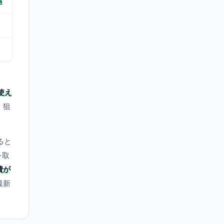
遇
使え
、狙
ると
を取
費が
最新