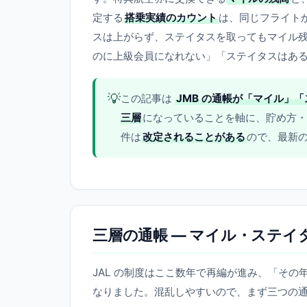
定する
搭乗実績のカウント
は、同じフライト
スは上がらず、ステイタスを取ってもマイル
のに上級会員になれない」「ステイタスはあ
💡
この記事は
JMB の通帳が「マイル」「ス
三層
になっていることを軸に、貯め方・
件は
改定されることがある
ので、最新の
三層の通帳 — マイル・ステイタス・
JAL の制度はここ数年で再編が進み、「そ
なりました。混乱しやすいので、まず三つの