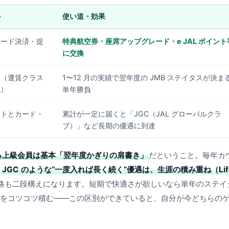
か
使い道・効果
カード決済・提
特典航空券・座席アップグレード・e JAL ポイント
に交換
ト（運賃クラス
1〜12 月の実績で翌年度の JMB ステイタスが決ま
減）
単年勝負
イトとカード・
累計が一定に届くと「JGC（JAL グローバルクラ
用
ブ）」など長期の優遇に到達
る上級会員は基本「翌年度かぎりの肩書き」
だということ。毎年カ
、
JGC のような“一度入れば長く続く”優遇は、生涯の積み重ね（Lif
略も二段構えになります。短期で快適さが欲しいなら単年のステイ
atus をコツコツ積む——この区別ができていると、自分が今どちらの