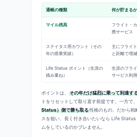
通帳の種類
何が貯まる
マイル残高
フライト・
携サービス
ステイタス用カウント（その
主にフライ
年の搭乗実績）
と距離で増
Life Status ポイント（生涯の
生涯のフラ
積み重ね）
サービス利
ポイントは、
その年だけ猛烈に乗って到達す
トをリセットして取り直す前提です。一方で
Status）側で勝ち取る
性格のもの。だから戦
スを狙い、長く付き合いたいなら Life St
ムをしているのかブレません。