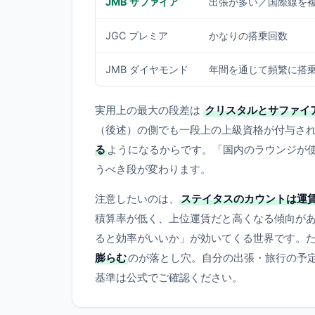
JMB サファイア
出張が多い／国際線を
JGC プレミア
かなりの搭乗回数
JMB ダイヤモンド
年間を通じて頻繁に搭
実用上の最大の段差は
クリスタルとサファイ
（後述）の側でも一段上の上級資格が付与さ
る
ようになるからです。「国内のラウンジが
うべき段が変わります。
注意したいのは、
ステイタスのカウントは運
積算率が低く、上位運賃だと高くなる傾向が
ると効率がいいか」が効いてくる世界です。
膨らむ
のが落とし穴。自分の出張・旅行の予
基準は公式でご確認ください。