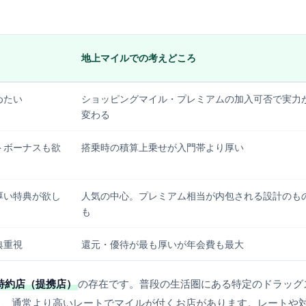
地上マイルでの考えどころ
めたい
ショッピングマイル・プレミアムの加入可否で実力
変わる
トボーナスも欲
搭乗時の積算上乗せが入門帯より厚い
厚い特典が欲し
人気の中心。プレミアム相当が内包される設計のも
も
典重視
還元・優待が最も厚いが年会費も最大
ド特約店（提携店）
の存在です。普段の生活圏にある特定のドラッグ
と、通常より高いレートでマイルが付くお店があります。レートや