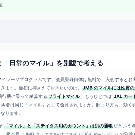
理。
」と「日常のマイル」を別腹で考える
空のマイレージプログラムです。会員登録自体は無料で、入会するとお
いきます。最初に押さえておきたいのは、
JMB のマイルには性質の
飛行機に乗って積算する
フライトマイル
、もうひとつは
JAL カー
。両者は同じ「マイル」として合算されますが、貯まり方も、効く
くなります。
が
「マイル」と「ステイタス用のカウント」は別の通帳
だという
、上級会員（JMB クリスタル/サファイア/ダイヤモンド）への到達