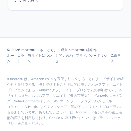
© 2026 mottoku（もっとく）｜運営：mottoku編集部
ホー
コラ
当サイトについ
お問い合わ
プライバシーポリシ
免責事
ム
ム
て
せ
ー
項
※ mottoku は、Amazon.co.jp を宣伝しリンクすることによってサイトが紹
介料を獲得できる手段を提供することを目的に設定されたアフィリエイト
プログラムである、Amazonアソシエイト・プログラムの参加者です。本
サイトはまた、もしもアフィリエイト（楽天市場等）、Yahoo!ショッピン
グ（ValueCommerce）、au PAY マーケット・フジフイルムモール
（Rakuten Advertising／リンクシェア）等のアフィリエイトプログラムに
も参加しています。あわせて、当サイトは Google アドセンス等の第三者
配信広告を利用しており、Cookie の取り扱いについては
プライバシーポ
リシー
をご覧ください。