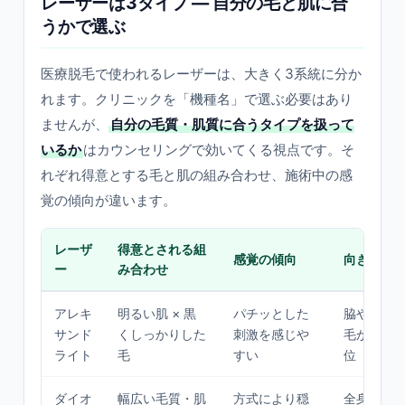
レーザーは3タイプ — 自分の毛と肌に合
うかで選ぶ
医療脱毛で使われるレーザーは、大きく3系統に分か
れます。クリニックを「機種名」で選ぶ必要はあり
ませんが、
自分の毛質・肌質に合うタイプを扱って
いるか
はカウンセリングで効いてくる視点です。そ
れぞれ得意とする毛と肌の組み合わせ、施術中の感
覚の傾向が違います。
レーザ
得意とされる組
感覚の傾向
向きやす
ー
み合わせ
アレキ
明るい肌 × 黒
パチッとした
脇や脚な
サンド
くしっかりした
刺激を感じや
毛がはっ
ライト
毛
すい
位
ダイオ
幅広い毛質・肌
方式により穏
全身でバ