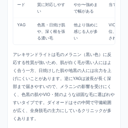
ード
質に対応しやす
やか〜強めま
当てたい
い
で幅がある
YAG
色黒・日焼け肌
他より強めに
VIO・髭
や、深く根を張
感じる人が多
位、メラ
る濃い毛
い
されにく
アレキサンドライトは毛のメラニン（黒い色）に反
応する性質が強いため、肌が白く毛が黒い人にはよ
く合う一方、日焼けした肌や地黒の人には出力を上
げにくいことがあります。逆にYAGは波長が長く深
部まで届きやすいので、メラニンの影響を受けにく
く、色黒の肌やVIO・髭のような頑固な毛に選ばれや
すいタイプです。ダイオードはその中間で守備範囲
が広く、全身脱毛の主力にしているクリニックが多
くあります。