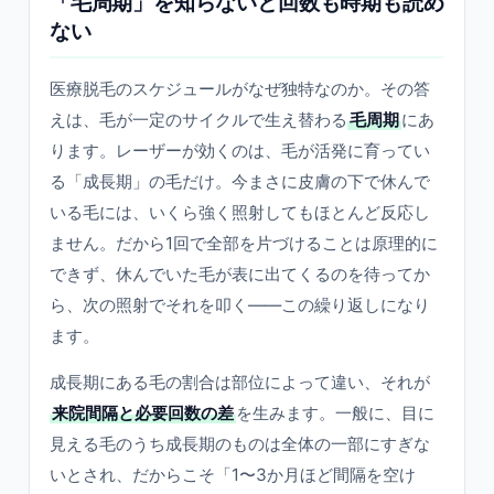
「毛周期」を知らないと回数も時期も読め
ない
医療脱毛のスケジュールがなぜ独特なのか。その答
えは、毛が一定のサイクルで生え替わる
毛周期
にあ
ります。レーザーが効くのは、毛が活発に育ってい
る「成長期」の毛だけ。今まさに皮膚の下で休んで
いる毛には、いくら強く照射してもほとんど反応し
ません。だから1回で全部を片づけることは原理的に
できず、休んでいた毛が表に出てくるのを待ってか
ら、次の照射でそれを叩く——この繰り返しになり
ます。
成長期にある毛の割合は部位によって違い、それが
来院間隔と必要回数の差
を生みます。一般に、目に
見える毛のうち成長期のものは全体の一部にすぎな
いとされ、だからこそ「1〜3か月ほど間隔を空け