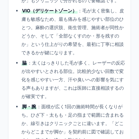
か」もクリニックで分かれるので要確認です。
VIO（デリケートゾーン）
：毛が太く密集し、皮
膚も敏感なため、最も痛みを感じやすい部位のひ
とつ。麻酔の選択肢、衛生管理、施術者が同性か
どうか、そして「全部なくすのか・形を残すの
か」という仕上がりの希望を、最初に丁寧に相談
できるかが鍵になります。
脇
：太くはっきりした毛が多く、レーザーの反応
が出やすいとされる部位。比較的少ない回数で変
化を感じやすい一方、汗や臭いへの影響を気にす
る声もありますが、これは医師に直接相談するの
が確実です。
脚・腕
：面積が広く1回の施術時間が長くなりが
ち。ひざ下・太もも・足の指まで範囲に含まれる
か、線引きはクリニックごとに違います。「どこ
からどこまでが脚か」を契約前に図で確認してお