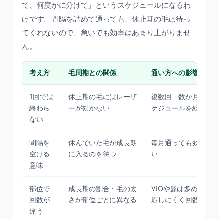
て、何度かに分けて」というスケジュールになるわ
けです。間隔を詰めて通っても、休止期の毛は待っ
てくれないので、急いでも効率はあまり上がりませ
ん。
考え方
毛周期との関係
通い方への影響
1回では
休止期の毛にはレーザ
複数回・数か月単位
終わら
ーが効かない
ケジュールを組む
ない
間隔を
休んでいた毛が成長期
毎月通っても効率は
空ける
に入るのを待つ
い
意味
部位で
成長期の割合・毛の太
VIOや髭は多め、薄
回数が
さが部位ごとに異なる
応しにくく回数がか
違う