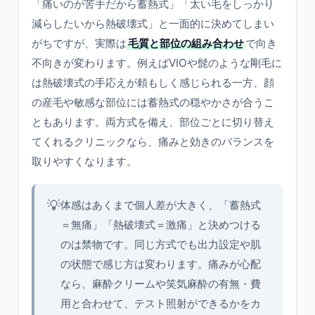
「痛いのが苦手だから蓄熱式」「太い毛をしっかり
減らしたいから熱破壊式」と一面的に決めてしまい
がちですが、実際は
毛質と部位の組み合わせ
で向き
不向きが変わります。例えばVIOや髭のような剛毛に
は熱破壊式の手応えが頼もしく感じられる一方、顔
の産毛や敏感な部位には蓄熱式の穏やかさが合うこ
ともあります。両方式を備え、部位ごとに切り替え
てくれるクリニックなら、痛みと効きのバランスを
取りやすくなります。
💡
体感はあくまで個人差が大きく、「蓄熱式
＝無痛」「熱破壊式＝激痛」と決めつける
のは禁物です。同じ方式でも出力設定や肌
の状態で感じ方は変わります。痛みが心配
なら、麻酔クリームや笑気麻酔の有無・費
用と合わせて、テスト照射ができるかをカ