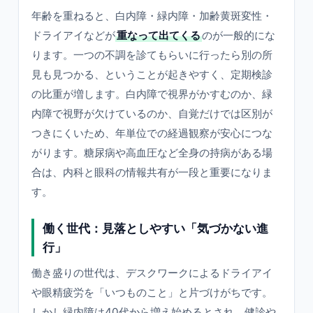
年齢を重ねると、白内障・緑内障・加齢黄斑変性・
ドライアイなどが
重なって出てくる
のが一般的にな
ります。一つの不調を診てもらいに行ったら別の所
見も見つかる、ということが起きやすく、定期検診
の比重が増します。白内障で視界がかすむのか、緑
内障で視野が欠けているのか、自覚だけでは区別が
つきにくいため、年単位での経過観察が安心につな
がります。糖尿病や高血圧など全身の持病がある場
合は、内科と眼科の情報共有が一段と重要になりま
す。
働く世代：見落としやすい「気づかない進
行」
働き盛りの世代は、デスクワークによるドライアイ
や眼精疲労を「いつものこと」と片づけがちです。
しかし緑内障は40代から増え始めるとされ、健診や