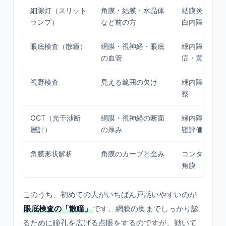
細隙灯（スリット
角膜・結膜・水晶体
結膜炎・ドラ
ランプ）
など前の方
白内障
眼底検査（散瞳）
網膜・視神経・眼底
緑内障・糖尿
の血管
症・黄斑
視野検査
見える範囲の欠け
緑内障の診断
察
OCT（光干渉断
網膜・視神経の断面
緑内障・黄斑
層計）
の厚み
密評価
角膜形状解析
角膜のカーブと歪み
コンタクト適
角膜
このうち、初めての人がいちばん戸惑いやすいのが
眼底検査の「散瞳」
です。網膜の奥までしっかり診
るために瞳孔を広げる点眼をするのですが、効いて