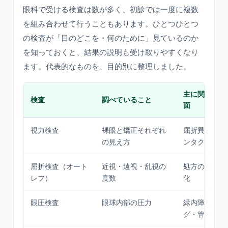
眼科で受ける検査は数が多く、初診では一度に複数
を組み合わせて行うこともあります。ひとつひとつ
の検査が「目のどこを・何のために」見ているのか
を知っておくと、結果の説明も受け取りやすくなり
ます。代表的なものを、目的別に整理しました。
主に関係する
検査
調べていること
面
視力検査
裸眼と矯正それぞれ
屈折異常・メ
の見え方
ンタクト処方
屈折検査（オート
近視・遠視・乱視の
処方の下地・
レフ）
度数
化
眼圧検査
眼球内部の圧力
緑内障のスク
グ・管理