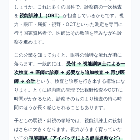
しょうか。これは多くの眼科で、診察前の一次検査
を
視能訓練士（ORT）
が担当しているからです。視
力・眼圧・屈折・視野・OCTといった測定を専門に
行う国家資格者で、医師はその数値を読みながら診
察を進めます。
この分業を知っておくと、眼科の独特な流れが腑に
落ちます。一般的には、
受付 → 視能訓練士による一
次検査 → 医師の診察 → 必要なら追加検査 → 再び医
師 → 会計
という、検査と診察を行き来する構造にな
ります。とくに緑内障の管理では視野検査やOCTに
時間がかかるため、診察そのものより検査の待ち時
間のほうが長く感じられることもあります。
子どもの弱視・斜視の領域では、視能訓練士の役割
はさらに大きくなります。視力がうまく育っていな
い子の
視能訓練（アイパッチによる健眼遮蔽など）