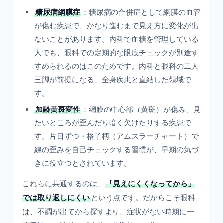
糖尿病網膜症
：糖尿病の合併症として網膜の血管
が傷む疾患で、かなり進むまで見え方に変化が出
ないことがあります。内科で血糖を管理している
人でも、眼科での定期的な眼底チェックが別途す
すめられるのはこのためです。内科と眼科の二人
三脚が前提になる、全身疾患と直結した領域で
す。
加齢黄斑変性
：網膜の中心部（黄斑）が傷み、見
たいところが歪んだり暗く欠けたりする疾患で
す。片目ずつ・格子柄（アムスラーチャート）で
線の歪みを自己チェックする習慣が、早期の気づ
きに役立つとされています。
これらに共通するのは、
「見えにくくなってから」
では取り返しにくい
という点です。だからこそ眼科
は、不調が出てから探すより、症状がない時期に一