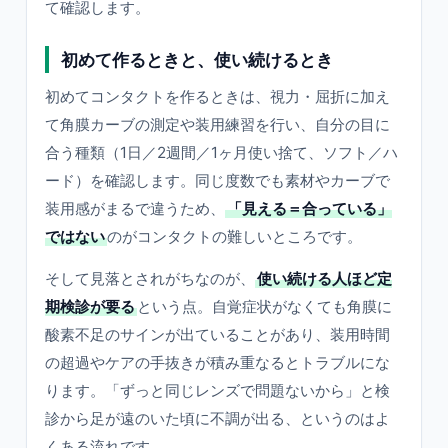
て確認します。
初めて作るときと、使い続けるとき
初めてコンタクトを作るときは、視力・屈折に加え
て角膜カーブの測定や装用練習を行い、自分の目に
合う種類（1日／2週間／1ヶ月使い捨て、ソフト／ハ
ード）を確認します。同じ度数でも素材やカーブで
装用感がまるで違うため、
「見える＝合っている」
ではない
のがコンタクトの難しいところです。
そして見落とされがちなのが、
使い続ける人ほど定
期検診が要る
という点。自覚症状がなくても角膜に
酸素不足のサインが出ていることがあり、装用時間
の超過やケアの手抜きが積み重なるとトラブルにな
ります。「ずっと同じレンズで問題ないから」と検
診から足が遠のいた頃に不調が出る、というのはよ
くある流れです。