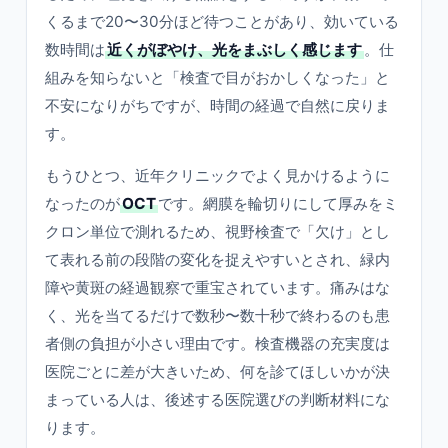
くるまで20〜30分ほど待つことがあり、効いている
数時間は
近くがぼやけ、光をまぶしく感じます
。仕
組みを知らないと「検査で目がおかしくなった」と
不安になりがちですが、時間の経過で自然に戻りま
す。
もうひとつ、近年クリニックでよく見かけるように
なったのが
OCT
です。網膜を輪切りにして厚みをミ
クロン単位で測れるため、視野検査で「欠け」とし
て表れる前の段階の変化を捉えやすいとされ、緑内
障や黄斑の経過観察で重宝されています。痛みはな
く、光を当てるだけで数秒〜数十秒で終わるのも患
者側の負担が小さい理由です。検査機器の充実度は
医院ごとに差が大きいため、何を診てほしいかが決
まっている人は、後述する医院選びの判断材料にな
ります。