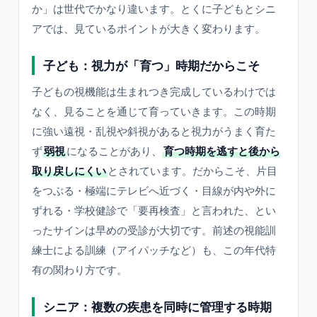
か」は世代でかなり違います。とくに子どもとシニ
アでは、見ているポイントが大きく変わります。
子ども：視力が「育つ」時期だからこそ
子どもの視機能は生まれつき完成しているわけでは
なく、見ることを通じて育っていきます。この時期
に強い遠視・乱視や斜視があると視力がうまく育た
ず
弱視
になることがあり、
育つ時期を逃すと後から
取り戻しにくい
とされています。だからこそ、片目
をつぶる・極端にテレビへ近づく・目線が内や外に
ずれる・学校健診で「要再検査」と言われた、とい
ったサインは早めの受診が大切です。前述の視能訓
練士による訓練（アイパッチなど）も、この年代特
有の関わり方です。
シニア：複数の疾患を同時に管理する時期