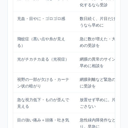
化するなら受診
充血・目やに・ゴロゴロ感
数日続く、片目だけ強い、
うなら早めに
飛蚊症（黒い点や糸が見え
急に数が増えた・大きくな
る）
めの受診を
光がチカチカ走る（光視症）
網膜の異常のサインのこと
早めに相談を
視野の一部が欠ける・カーテ
網膜剥離など緊急の可能性
ン状の暗がり
に受診を
急な視力低下・ものが歪んで
放置せず早めに。片目だけ
見える
ごさない
目の強い痛み＋頭痛・吐き気
急性緑内障発作など緊急の
り。早急に