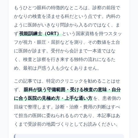
もうひとつ眼科の特徴的なところは、診察の前段で
かなりの検査を済ませる科だという点です。内科の
ように医師がいきなり問診から入るのではなく、ま
ず
視能訓練士（ORT）
という国家資格を持つスタッ
フが視力・眼圧・屈折などを測り、その数値を土台
に医師が診ます。受付から会計まで一本道ではな
く、検査と診察を行き来する独特の流れになるた
め、最初は戸惑う人も少なくありません。
この記事では、特定のクリニックを勧めることはせ
ず、
眼科が扱う守備範囲・受ける検査の意味・自分
に合う医院の見極め方・上手な通い方
を、患者側の
目線で整理します。診断・治療・費用の判断はすべ
て担当の医師に委ねられるものであり、本記事はあ
くまで受診前の地図づくりとしてお読みください。