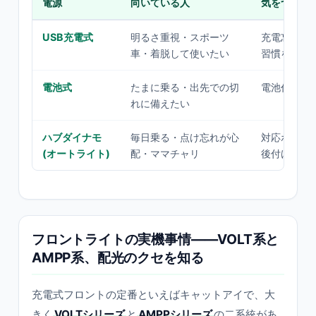
電源
向いている人
気をつける
USB充電式
明るさ重視・スポーツ
充電忘れ。
車・着脱して使いたい
習慣を
電池式
たまに乗る・出先での切
電池代。予
れに備えたい
ハブダイナモ
毎日乗る・点け忘れが心
対応ホイー
(オートライト)
配・ママチャリ
後付けはや
フロントライトの実機事情——VOLT系と
AMPP系、配光のクセを知る
充電式フロントの定番といえばキャットアイで、大
きく
VOLTシリーズ
と
AMPPシリーズ
の二系統があ