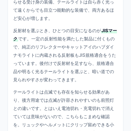
らせる受け身の装備、テールライトは自ら赤く光っ
て遠くからでも目立つ能動的な装備で、両方あるほ
ど安心が増します。
反射材を選ぶとき、ひとつの目安になるのが
JISマー
ク
です。一定の反射性能を満たした製品に付くもの
で、純正のリフレクターやキャットアイのハブダイ
ナモライトに内蔵される反射板もJIS規格適合をうた
っています。後付けで反射材を足すなら、規格適合
品や明るく光るテールライトを選ぶと、暗い道での
見られやすさが変わってきます。
テールライトは点滅でも存在を知らせる効果があ
り、後方用途では点滅が許容されやすいのも前照灯
との違いです。とはいえ電池切れ・充電切れで消え
ていては意味がないので、こちらもこまめな確認
を。リュックやヘルメットにクリップ留めできる小