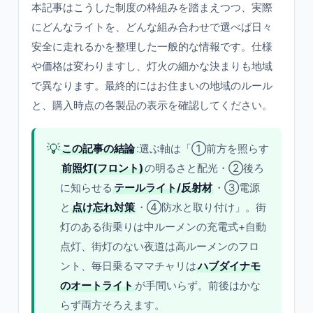
本記事はこうした制度の枠組みを踏まえつつ、実際
にどんなライトを、どんな組み合わせで選べば日々
安全に走れるかを整理した一般的な情報です。仕様
や価格は変わりますし、灯火の細かな決まりも地域
で異なります。最終的にはお住まいの地域のルール
と、購入時点の各製品の表示を確認してください。
💡
この記事の結論
:選ぶ軸は「①前方を照らす
前照灯(フロント)
の明るさと配光・②後ろ
に知らせる
テールライト/反射材
・③電源
と
点け忘れ対策
・④防水と取り付け」。街
灯のある街乗りは中ルーメンの充電式+自動
点灯、街灯のない夜道は高ルーメンのフロ
ント、毎日乗るママチャリは
ハブダイナモ
のオートライト
が手間いらず。前後はかな
らず両方そろえます。