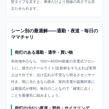
型タイプを足すと、車体だけより視線の高さでも目
立たせられます。
シーン別の最適解——通勤・夜道・毎日の
ママチャリ
街灯のある通勤・通学・買い物
市街地中心なら、100〜400lm前後の充電式フロン
トに、後方のテールライト/反射材をそろえれば実用
上は十分です。点け忘れが不安なら明るさセンサー
付き、雨に当たるなら防水、室内充電や盗難対策に
は着脱式が便利。毎日のことなので「確実に点く」
ことを最優先に組みましょう。
街灯の少ない夜道・郊外・サイクリング