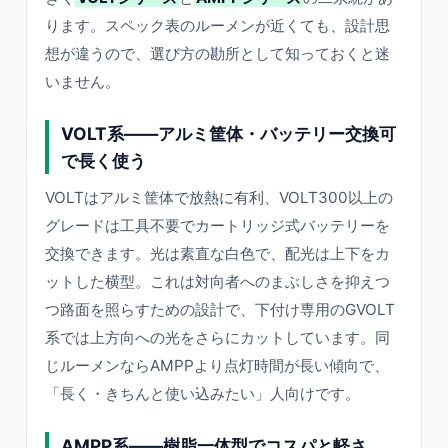
ります。スペック表のルーメンが近くても、設計思
想が違うので、選び方の勘所として知っておくと迷
いません。
VOLT系——アルミ筐体・バッテリー交換可
で長く使う
VOLTはアルミ筐体で放熱に有利、VOLT300以上の
グレードは工具不要でカートリッジ式バッテリーを
交換できます。光は素直な白色で、配光は上下をカ
ットした横型。これは対向者へのまぶしさを抑えつ
つ路面を照らすための設計で、下付け専用のGVOLT
系では上方向への光をさらにカットしています。同
じルーメンならAMPPより点灯時間が長い傾向で、
「長く・きちんと使い込みたい」人向けです。
AMPP系——樹脂一体型でコスパと軽さ