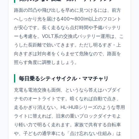
路面の凹凸や飛び出しを早めに見つけるには、前方
へしっかり光を届ける400〜800lm以上のフロント
が安心です。長く走るなら点灯時間や予備バッテリ
ーも考慮を。VOLT系の交換式バッテリー運用は、こ
うした長距離で効いてきます。ただし明るすぎ・上
向きすぎは対向者をくらませて危険なので、路面を
照らす角度に調整しましょう。
毎日乗るシティサイクル・ママチャリ
充電も電池交換も面倒、というなら答えはハブダイ
ナモのオートライトです。暗くなれば自動で点き、
走るかぎり消えない。HL-HUBシリーズのような専用
ライトに替えれば、旧来の重いブロックダイナモよ
り軽い力で明るく走れます。家族で共有する自転車
や、子どもの通学車にも「点け忘れない仕組み」は