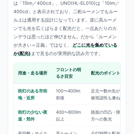
は「15lm／400cd」、UNO(HL-EL010)は「10lm／
400cd」と表示されており、二桁ルーメンでもルー
ル上は通用する設計になっています。逆に高ルーメ
ンでも光を広くばらまく配光だと、一点あたりのカ
ンデラは思ったほど伸びません。だから「ルーメン
が大きい＝正義」ではなく、
どこに光を集めている
か(配光)
まで見るのが実用的な読み方です。
フロントの明
用途・走る場所
配光のポイント
るさ目安
街灯のある市街
100〜400lm
足元〜数m先が見えれ
地・近所
前後
被視認性も兼ねる
街灯の少ない夜
400〜800lm
路面の凹凸・障害物ま
道・郊外
以上
方への集光
長距離・サイク
高ルーメン
点灯時間と配光の両立