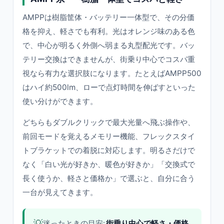
AMPPは樹脂筐体・バッテリー一体型で、その分価
格を抑え、軽さでも有利。光はオレンジ味のある色
で、中心が明るく外側へ弱まる丸型配光です。バッ
テリー交換はできませんが、街乗り中心でコスパ重
視なら有力な選択肢になります。たとえばAMPP500
はハイ約500lm、ローで点灯時間を伸ばすといった
使い分けができます。
どちらもダブルクリックで最大光量へ飛ぶ操作や、
前回モードを覚えるメモリー機能、フレックスタイ
トブラケットでの着脱に対応します。明るさだけで
なく「白い光が好きか、暖色が好きか」「交換式で
長く使うか、軽さと価格か」で選ぶと、自分に合う
一台が見えてきます。
💡
迷ったときの目安:
街乗り中心で軽さ・価格