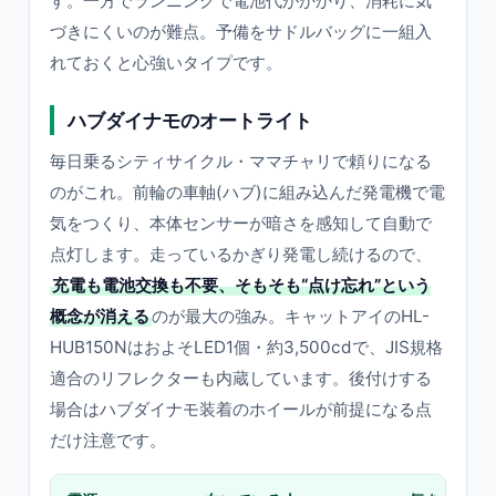
す。一方でランニングで電池代がかかり、消耗に気
づきにくいのが難点。予備をサドルバッグに一組入
れておくと心強いタイプです。
ハブダイナモのオートライト
毎日乗るシティサイクル・ママチャリで頼りになる
のがこれ。前輪の車軸(ハブ)に組み込んだ発電機で電
気をつくり、本体センサーが暗さを感知して自動で
点灯します。走っているかぎり発電し続けるので、
充電も電池交換も不要、そもそも“点け忘れ”という
概念が消える
のが最大の強み。キャットアイのHL-
HUB150NはおよそLED1個・約3,500cdで、JIS規格
適合のリフレクターも内蔵しています。後付けする
場合はハブダイナモ装着のホイールが前提になる点
だけ注意です。