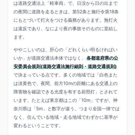
は道路交通法上「軽車両」で、日没から日の出まで
の夜間に道路を走るときは、第52条と施行令第18条
にもとづいて灯火をつける義務があります。無灯火
は違反であり、なにより夜の事故そのものに直結し
ます。
ややこしいのは、肝心の「どれくらい明るければい
いか」が道路交通法本体ではなく、
各都道府県の公
安委員会規則(道路交通法施行細則・道路交通規則)
で決まっている点です。多くの地域では「白色また
は淡黄色で、夜間、前方10mの距離にある交通上の
障害物を確認できる光度を有する前照灯」とされて
います。たとえば東京都はこの「10m」ですが、神
奈川県は「5m」と数字が違う。つまり全国一律では
なく、住んでいる地域・走る地域でわずかに基準が
変わるということです。