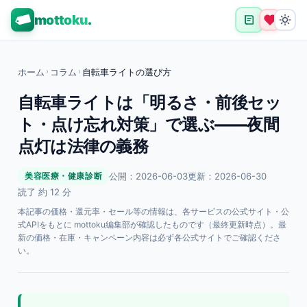
mottoku
.
ホーム
›
コラム
›
自転車ライトの選び方
自転車ライトは「明るさ・前後セッ
ト・点け忘れ対策」で選ぶ——夜間
点灯は法律の義務
公開：2026-06-03
更新：2026-06-30
美容医療・健康診断
読了 約 12 分
本記事の価格・還元率・セール等の情報は、各サービスの公式サイト・公
式APIをもとに mottoku編集部が確認したものです（最終更新時点）。最
新の価格・在庫・キャンペーン内容は必ず各公式サイトでご確認くださ
い。