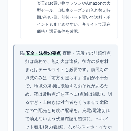
楽天のお買い物マラソンやAmazonの大
型セール、自転車シーズンの入れ替え時
期が狙い目。前後セット買いで送料・ポ
イントもまとめやすい。各サイトで現在
価格と還元条件を確認。
📝
安全・法律の要点
:夜間・暗所での前照灯点
灯は義務で、無灯火は違反。後方の反射材
またはテールライトも必要です。前照灯の
点滅のみは「前方を照らす」役割が不十分
で、地域の規則に抵触するおそれがあるた
め、夜は常時点灯を基本に(点滅は補助)。明
るすぎ・上向きは対向者をくらませて危険
なので配光と角度に配慮を。充電/電池切れ
で消えないよう残量確認を習慣に。ヘルメ
ット着用(努力義務)、ながらスマホ・イヤホ