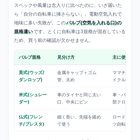
スペックや風量は念入りに比べたのに、いざ届いた
ら「自分の自転車に挿さらない」。電動空気入れで
地味に多い失敗が、この
バルブ(空気を入れる口)の
規格違い
です。とくに自転車は3規格が混在している
ため、買う前の確認が欠かせません。
バルブ規格
見分け方
主に使われる
英式(ウッズ/
金属キャップ＋ゴム
ママチャリ・
ダンロップ)
管、太め
イクル
米式(シュレー
車のタイヤと同じ太い
車・バイク・
ダー)
口、中央にピン
部クロスバイ
仏式(フレン
細く長い、先端を緩め
ロードバイク
チ/プレスタ)
て使う
ツ自転車