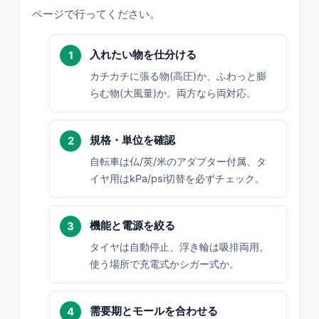
ページで行ってください。
入れたい物を仕分ける
カチカチに張る物(高圧)か、ふわっと膨
らむ物(大風量)か。両方なら両対応。
規格・単位を確認
自転車は仏/英/米のアダプター付属、タ
イヤ用はkPa/psi切替を必ずチェック。
機能と電源を絞る
タイヤは自動停止、浮き輪は吸排両用。
使う場所で充電式かシガー式か。
需要期とモールを合わせる