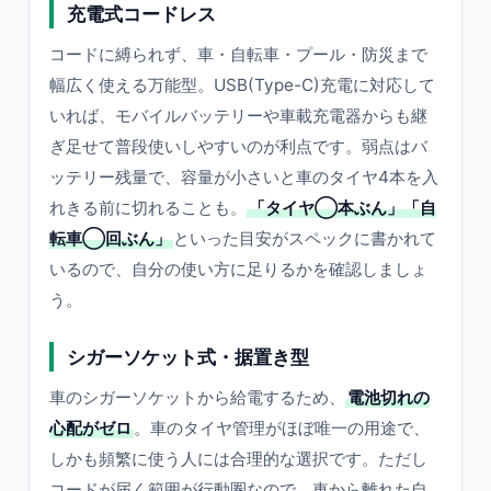
充電式コードレス
コードに縛られず、車・自転車・プール・防災まで
幅広く使える万能型。USB(Type-C)充電に対応して
いれば、モバイルバッテリーや車載充電器からも継
ぎ足せて普段使いしやすいのが利点です。弱点はバ
ッテリー残量で、容量が小さいと車のタイヤ4本を入
れきる前に切れることも。
「タイヤ◯本ぶん」「自
転車◯回ぶん」
といった目安がスペックに書かれて
いるので、自分の使い方に足りるかを確認しましょ
う。
シガーソケット式・据置き型
車のシガーソケットから給電するため、
電池切れの
心配がゼロ
。車のタイヤ管理がほぼ唯一の用途で、
しかも頻繁に使う人には合理的な選択です。ただし
コードが届く範囲が行動圏なので、車から離れた自