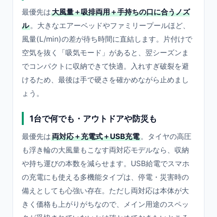
最優先は
大風量＋吸排両用＋手持ちの口に合うノズ
ル
。大きなエアーベッドやファミリープールほど、
風量(L/min)の差が待ち時間に直結します。片付けで
空気を抜く「吸気モード」があると、翌シーズンま
でコンパクトに収納できて快適。入れすぎ破裂を避
けるため、最後は手で硬さを確かめながら止めまし
ょう。
1台で何でも・アウトドアや防災も
最優先は
両対応＋充電式＋USB充電
。タイヤの高圧
も浮き輪の大風量もこなす両対応モデルなら、収納
や持ち運びの本数を減らせます。USB給電でスマホ
の充電にも使える多機能タイプは、停電・災害時の
備えとしても心強い存在。ただし両対応は本体が大
きく価格も上がりがちなので、メイン用途のスペッ