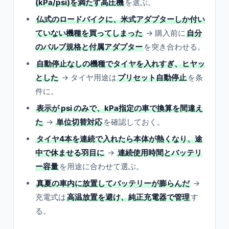
(kPa/psi)を満たす高圧機
を選ぶ。
仏式のロードバイクに、米式アダプターしか付い
ていない機種を買ってしまった
→ 購入前に
自分
のバルブ規格と付属アダプター
を突き合わせる。
自動停止なしの機種でタイヤを入れすぎ、ヒヤッ
とした
→ タイヤ用途は
プリセット自動停止
を条
件に。
表示が psi のみで、kPa指定の車で換算を間違え
た
→
単位切替対応
を確認しておく。
タイヤ4本を連続で入れたら本体が熱くなり、途
中で休ませる羽目に
→
連続使用時間とバッテリ
ー容量
を用途に合わせて選ぶ。
真夏の車内に放置してバッテリーが膨らんだ
→
充電式は
高温放置を避け、純正充電器で管理
す
る。