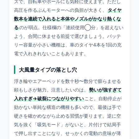
ズで、自転車やボールにも気軽に使えます。ただし
高圧を作るぶんモーターへの負担が大きく、
タイヤ
数本を連続で入れると本体やノズルがかなり熱くな
る
のが弱点。仕様欄の「連続使用◯分」を超えない
よう、合間に休ませる前提で選びましょう。バッテ
リー容量が小さい機種は、車のタイヤ4本を1回の充
電で入れきれないこともあります。
大風量タイプの落とし穴
浮き輪やエアーベッドを数十秒〜数分で膨らませる
頼もしさが魅力。注意したいのは、
勢いが強すぎて
入れすぎ→破裂につながりやすい
こと。自動停止が
効かない単純な構造の機種も多いので、最後は手で
硬さを確かめながら止める習慣が要ります。逆に空
気を抜く「吸気モード」がないと、片付けで結局手
で押し出すことになり、せっかくの電動の意味が薄