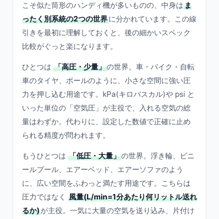
こそ似た筒形のハンディ機が多いものの、中身は
ま
ったく別系統の2つの世界
に分かれています。この線
引きを最初に理解しておくと、後の細かいスペック
比較がぐっと楽になります。
ひとつは
「高圧・少量」
の世界。車・バイク・自転
車のタイヤ、ボールのように、小さな空間に強い圧
力を押し込む用途です。kPa(キロパスカル)や psi と
いった単位の「空気圧」が主役で、入れる空気の総
量はわずか。代わりに、設定した数値で正確に止め
られる精度が問われます。
もうひとつは
「低圧・大量」
の世界。浮き輪、ビニ
ールプール、エアーベッド、エアーソファのよう
に、広い空間をふわっと満たす用途です。こちらは
圧力ではなく
風量(L/min=1分あたり何リットル送れ
るか)
が主役。一気に大量の空気を送り込み、片付け