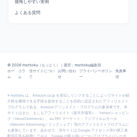
後悔しやすい実例
よくある質問
© 2026 mottoku（もっとく）｜運営：mottoku編集部
ホー
コラ
当サイトについ
お問い合わ
プライバシーポリシ
免責事
ム
ム
て
せ
ー
項
※ mottoku は、Amazon.co.jp を宣伝しリンクすることによってサイトが紹
介料を獲得できる手段を提供することを目的に設定されたアフィリエイト
プログラムである、Amazonアソシエイト・プログラムの参加者です。本
サイトはまた、もしもアフィリエイト（楽天市場等）、Yahoo!ショッピン
グ（ValueCommerce）、au PAY マーケット・フジフイルムモール
（Rakuten Advertising／リンクシェア）等のアフィリエイトプログラムに
も参加しています。あわせて、当サイトは Google アドセンス等の第三者
配信広告を利用しており、Cookie の取り扱いについては
プライバシーポ