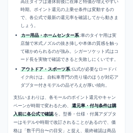
高圧タイプは連休前後に在庫と特価が増えやすい
時期。ポイント還元の上乗せ条件は変動するの
で、各公式で最新の還元率を確認してから動きま
しょう。
カー用品・ホームセンター系
:車のタイヤ用は実
店舗で米式ノズルの抜き挿しや本体の質感を触っ
て確かめられるのが強み。シガーソケット式はコ
ード長を実物で確認できると失敗しにくいです。
アウトドア・スポーツ系
:仏式が必要なロードバ
イク向けは、自転車専門の売り場のほうが対応ア
ダプター付きモデルの品ぞろえが厚い傾向。
支払いまわりは、各モールのポイント還元やキャン
ペーンが時期で変わるため、
還元率・付与条件は購
入前に各公式で確認
を。型番・仕様・付属アダプタ
ーはモデルや時期で改訂されることがあるので、価
格は「数千円台〜の目安」と捉え、最終確認は商品