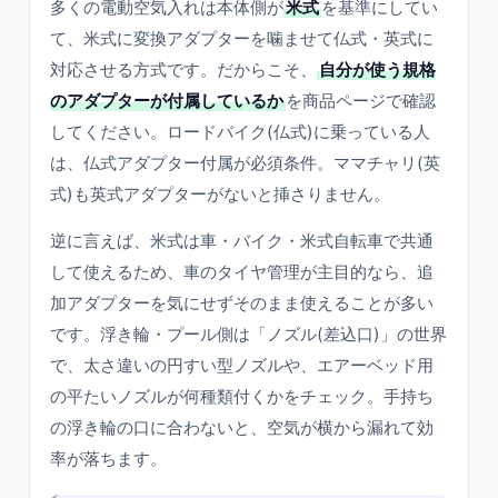
多くの電動空気入れは本体側が
米式
を基準にしてい
て、米式に変換アダプターを噛ませて仏式・英式に
対応させる方式です。だからこそ、
自分が使う規格
のアダプターが付属しているか
を商品ページで確認
してください。ロードバイク(仏式)に乗っている人
は、仏式アダプター付属が必須条件。ママチャリ(英
式)も英式アダプターがないと挿さりません。
逆に言えば、米式は車・バイク・米式自転車で共通
して使えるため、車のタイヤ管理が主目的なら、追
加アダプターを気にせずそのまま使えることが多い
です。浮き輪・プール側は「ノズル(差込口)」の世界
で、太さ違いの円すい型ノズルや、エアーベッド用
の平たいノズルが何種類付くかをチェック。手持ち
の浮き輪の口に合わないと、空気が横から漏れて効
率が落ちます。