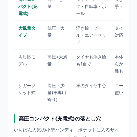
パクト(充
量
ク・自転車・ボ
手・連続使
電式)
ール
大風量タ
低圧・大
浮き輪・プー
タイヤの高
イプ
量
ル・エアーベッ
対応のこと
ド
両対応モ
高圧+大風
タイヤも浮き輪
本体が大き
デル
量
も1台で
らかが妥協
種も
シガーソ
高圧・少
車のタイヤ中心
コード長・
ケット式
量(車専用
使いにくい
寄り)
高圧コンパクト(充電式)の落とし穴
いちばん人気の小型ハンディ。ポケットに入るサイ