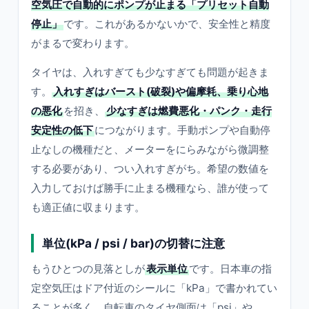
空気圧で自動的にポンプが止まる「プリセット自動
停止」
です。これがあるかないかで、安全性と精度
がまるで変わります。
タイヤは、入れすぎても少なすぎても問題が起きま
す。
入れすぎはバースト(破裂)や偏摩耗、乗り心地
の悪化
を招き、
少なすぎは燃費悪化・パンク・走行
安定性の低下
につながります。手動ポンプや自動停
止なしの機種だと、メーターをにらみながら微調整
する必要があり、つい入れすぎがち。希望の数値を
入力しておけば勝手に止まる機種なら、誰が使って
も適正値に収まります。
単位(kPa / psi / bar)の切替に注意
もうひとつの見落としが
表示単位
です。日本車の指
定空気圧はドア付近のシールに「kPa」で書かれてい
ることが多く、自転車のタイヤ側面は「psi」や