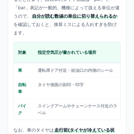
「bar」表記が一般的。機種によって扱える単位が違
うので、
自分が読む数値の単位に切り替えられるか
を確認しておくと、換算ミスによる入れすぎを防げ
ます。
よ
対象
指定空気圧が書かれている場所
位
車
運転席ドア付近・給油口の内側のシール
k
自転
タイヤ側面の刻印・印字
ps
車
バイ
スイングアームやチェーンケース付近のラ
k
ク
ベル
なお、車のタイヤは
走行前(タイヤが冷えている状