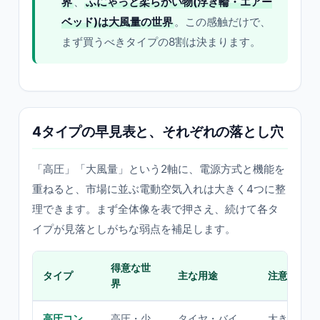
界
、
ふにゃっと柔らかい物(浮き輪・エアー
ベッド)は大風量の世界
。この感触だけで、
まず買うべきタイプの8割は決まります。
4タイプの早見表と、それぞれの落とし穴
「高圧」「大風量」という2軸に、電源方式と機能を
重ねると、市場に並ぶ電動空気入れは大きく4つに整
理できます。まず全体像を表で押さえ、続けて各タ
イプが見落としがちな弱点を補足します。
得意な世
タイプ
主な用途
注意点
界
高圧コン
高圧・少
タイヤ・バイ
大きい浮き