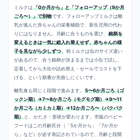
ミルクは
「0か月から」と「フォローアップ（9か月
ごろ〜）」で別物
です。フォローアップミルクは離
乳が進んだ赤ちゃんの栄養補助で、新生児用の代わ
りにはなりません。月齢に合うものを選び、
銘柄を
変えるときは一気に総入れ替えせず、赤ちゃんの様
子を見ながら少しずつ
。粉ミルクは缶のサイズ違い
があるので、合う銘柄が決まるまでは小缶で試し、
定着してから大缶や詰め替え・セールでコストを下
げる、という順番が失敗しにくいです。
離乳食も同じく段階で進みます。
5〜6か月ごろ（ゴ
ックン期）→7〜8か月ごろ（モグモグ期）→9〜11
か月ごろ（カミカミ期）→12か月ごろ〜（パクパク
期）
と、かたさ・形状が変わります。市販のベビー
フードはこの月齢区分（「5か月から」「7か月か
ら」など）が必ず表記されているので、月齢と段階