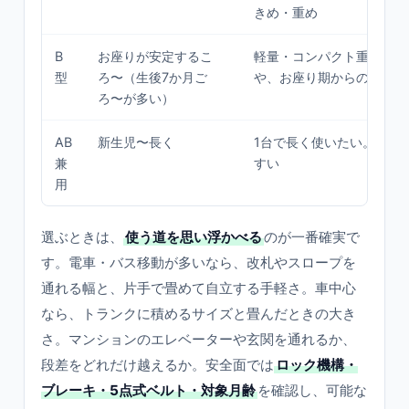
きめ・重め
B
お座りが安定するこ
軽量・コンパクト重視。セ
型
ろ〜（生後7か月ご
や、お座り期からのデビュ
ろ〜が多い）
AB
新生児〜長く
1台で長く使いたい。価格
兼
すい
用
選ぶときは、
使う道を思い浮かべる
のが一番確実で
す。電車・バス移動が多いなら、改札やスロープを
通れる幅と、片手で畳めて自立する手軽さ。車中心
なら、トランクに積めるサイズと畳んだときの大き
さ。マンションのエレベーターや玄関を通れるか、
段差をどれだけ越えるか。安全面では
ロック機構・
ブレーキ・5点式ベルト・対象月齢
を確認し、可能な