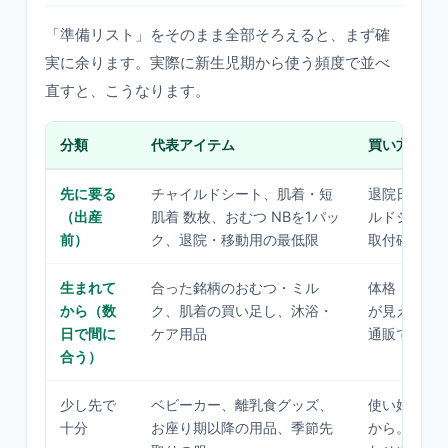
「準備リスト」をそのまま全部そろえると、まず確
実に余ります。実際に新生児期から使う頻度で並べ
直すと、こうなります。
分類
代表アイテム
買い方の目
先に要る
チャイルドシート、肌着・短
退院日に必
（出産
肌着 数枚、おむつ NBを1パッ
ルドシート
前）
ク、退院・移動用の最低限
取付確認ま
生まれて
合った銘柄のおむつ・ミル
体格・肌質
から（数
ク、肌着の買い足し、沐浴・
が見えてか
日で間に
ケア用品
通販で随時
合う）
少し先で
ベビーカー、離乳食グッズ、
使い始める
十分
お座り期以降の用品、季節先
から。セー