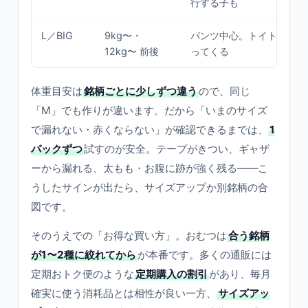
行する子も
L／BIG
9kg〜・
パンツ中心。トイトレ用品
12kg〜 前後
ってくる
体重目安は
銘柄ごとに少しずつ違う
ので、同じ
「M」でも作りが違います。だから「いまのサイズ
で漏れない・赤くならない」が確認できるまでは、
1
パックずつ
試すのが安全。テープがきつい、ギャザ
ーから漏れる、太もも・お腹に跡が強く残る——こ
うしたサインが出たら、サイズアップか別銘柄の合
図です。
そのうえでの「お得な買い方」。おむつは
合う銘柄
が1〜2種に絞れてから
が本番です。多くの通販には
定期おトク便のような
定期購入の割引
があり、毎月
確実に使う消耗品とは相性が良い一方、
サイズアッ