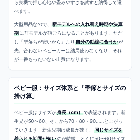
ら実機で押し心地や畳みやすさを試すと納得して選
べます。
大型用品なので、
新モデルへの入れ替え時期や決算
期
に前モデルが値ごろになることがあります。ただ
し「型落ちが安いから」より
自分の動線に合うか
が
先。合わないベビーカーは結局使わなくなり、それ
が一番もったいない出費になります。
ベビー服：サイズ体系と「季節とサイズの
掛け算」
ベビー服はサイズが
身長（cm）
で表記されます。新
生児が50〜60、そこから70・80・90……と上がっ
ていきます。新生児期は成長が速く、
同じサイズを
着られる期間が短い
のが特徴。とくに50〜60サイズ