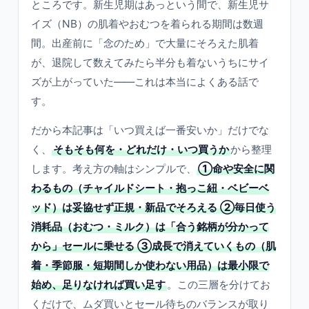
ところです。新生児期はあっという間で、新生児サ
イズ（NB）の肌着やおむつを着られる期間は数週
間。出産前に「念のため」で大量にそろえた肌着
が、退院して数えてみたら半分も着ないうちにサイ
ズが上がっていた——これは本当によくある話で
す。
だから本記事は「いつ買えば一番安いか」だけでな
く、
そもそも何を・どれだけ・いつ買うか
から整理
します。考え方の軸はシンプルで、
①命や安全に関
わるもの（チャイルドシート・抱っこ紐・ベビーベ
ッド）は妥協せず正規・新品でそろえる ②毎日使う
消耗品（おむつ・ミルク）は「合う銘柄が分かって
から」セールに乗せる ③成長で消えていくもの（肌
着・季節服・短期間しか使わない用品）は最小限で
始め、足りなければ買い足す
。この三層を分けてお
くだけで、ムダ買いとセール待ちのバランスが取り