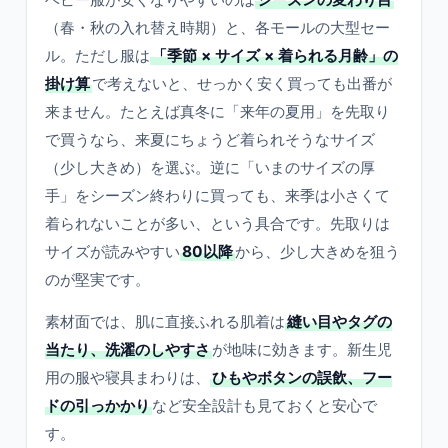
（春・秋の入れ替え時期）と、各モールの大型セー
ル。ただし服は
「季節 × サイズ × 着られる月齢」の
掛け算
で考えないと、せっかく安く買っても出番が
来ません。たとえば真冬に「来年の夏用」を先取り
で買うなら、来夏にちょうど着られそうなサイズ
（少し大きめ）を選ぶ。逆に「いまのサイズの厚
手」をシーズン終わりに買っても、来季は小さくて
着られないことが多い、という具合です。先取りは
サイズが読みやすい
80以降
から、少し大きめを狙う
のが堅実です。
素材面では、肌に直接ふれる肌着は
縫い目やタグの
当たり、洗濯のしやすさ
が地味に効きます。新生児
用の服や寝具まわりは、
ひもやボタンの誤飲、フー
ドの引っかかり
など安全設計も見ておくと安心で
す。