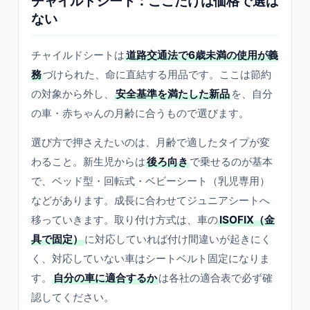
チャイルドシート：ここだけは価格で選ば
ない
チャイルドシートは
道路交通法で6歳未満の使用が義
務
づけられた、命に直結する用品です。ここは節約
の対象から外し、
安全基準を満たした新品
を、自分
の車・赤ちゃんの月齢に合うもので選びます。
選び方で押さえたいのは、月齢で適したタイプが変
わること。新生児からは
後ろ向き
で乗せるのが基本
で、ベッド型・回転式・ベビーシート（乳児専用）
などがあります。成長に合わせてジュニアシートへ
移っていきます。取り付け方式は、車の
ISOFIX（金
具で固定）
に対応していれば付け間違いが起きにく
く、対応していない車はシートベルト固定になりま
す。
自分の車に適合するか
は各社の適合表で必ず確
認してください。