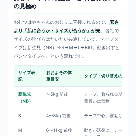
の見極め
おむつは赤ちゃんのおしりに直接ふれるので、
安さ
より「肌に合うか・サイズが合うか」が先
。各社で
サイズの呼び方はだいたい共通していて、テープタ
イプは新生児（NB）→S→M→L→BIG、動き出すと
パンツタイプへ、という流れです。
サイズ表
おおよその体
タイプ・切り替えの目安
記
重目安
新生児
〜5kg 前後
テープ。着られる期間が短
（NB）
量買いは禁物
S
4〜8kg 前後
テープ中心。寝返り前後
M
6〜11kg 前後
動きが活発に。テープ→パ