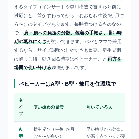
えるタイプ（インサートや専用構造で首すわり前に
対応）と、首がすわってから（おおむね生後4か月ご
ろ〜）のタイプがあります。長時間つけるものなの
で、
肩・腰への負担の分散、装着の手軽さ、暑い時
期の蒸れにくさ
が効いてきます。パパとママで兼用
するなら、サイズ調整のしやすさも重要。新生児期
は抱っこ紐、動き回る時期はベビーカー、と
両方を
場面で使い分ける
家庭が多いです。
ベビーカーはA型・B型・兼用を住環境で
タ
イ
使い始めの目安
向いている人
プ
A
新生児〜（生後1か月
早い時期から外出。リクラ
型
ごろ〜が多い）
が深く赤ちゃんが寝やすい