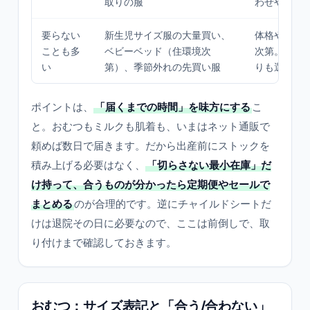
取りの服
わせやすい
要らない
新生児サイズ服の大量買い、
体格やライ
ことも多
ベビーベッド（住環境次
次第。借り
い
第）、季節外れの先買い服
りも選択肢
ポイントは、
「届くまでの時間」を味方にする
こ
と。おむつもミルクも肌着も、いまはネット通販で
頼めば数日で届きます。だから出産前にストックを
積み上げる必要はなく、
「切らさない最小在庫」だ
け持って、合うものが分かったら定期便やセールで
まとめる
のが合理的です。逆にチャイルドシートだ
けは退院その日に必要なので、ここは前倒しで、取
り付けまで確認しておきます。
おむつ：サイズ表記と「合う/合わない」