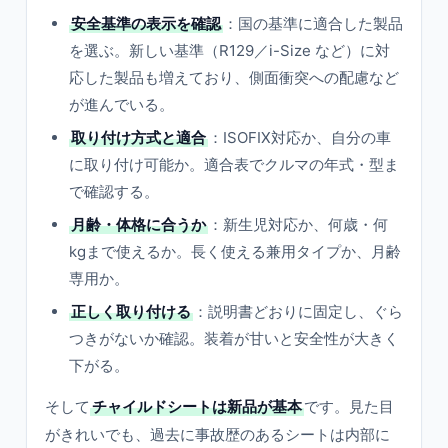
安全基準の表示を確認
：国の基準に適合した製品
を選ぶ。新しい基準（R129／i-Size など）に対
応した製品も増えており、側面衝突への配慮など
が進んでいる。
取り付け方式と適合
：ISOFIX対応か、自分の車
に取り付け可能か。適合表でクルマの年式・型ま
で確認する。
月齢・体格に合うか
：新生児対応か、何歳・何
kgまで使えるか。長く使える兼用タイプか、月齢
専用か。
正しく取り付ける
：説明書どおりに固定し、ぐら
つきがないか確認。装着が甘いと安全性が大きく
下がる。
そして
チャイルドシートは新品が基本
です。見た目
がきれいでも、過去に事故歴のあるシートは内部に