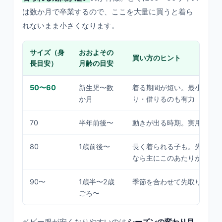
は数か月で卒業するので、ここを大量に買うと着ら
れないまま小さくなります。
サイズ（身
おおよその
買い方のヒント
長目安）
月齢の目安
50〜60
新生児〜数
着る期間が短い。最小限で
か月
り・借りるのも有力
70
半年前後〜
動きが出る時期。実用枚数
80
1歳前後〜
長く着られる子も。先取り
なら主にこのあたりから
90〜
1歳半〜2歳
季節を合わせて先取りしや
ごろ〜
ベビー服が安くなりやすいのは
シーズンの変わり目