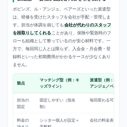
ポピンズ、ル・アンジェ、ベアーズといった派遣型
は、研修を受けたスタッフを会社が手配・管理しま
す。担当が体調を崩しても
会社が代わりのスタッフ
を段取りしてくれる
ことがあり、保険や緊急時のフ
ローも組織として整っているのが安心材料です。一
方で、毎回同じ人とは限らず、入会金・月会費・登
録料といった初期費用がかかるケースが少なくあり
ません。
マッチング型（例：キ
派遣型（例：ポピン
観点
ッズライン）
アンジェ／ベアーズ
担当の
固定しやすい（指名
毎回変わる可能性あ
固定
制）
料金の
シッター個人が設定＋
会社の料金表＋会費
決まり
手数料