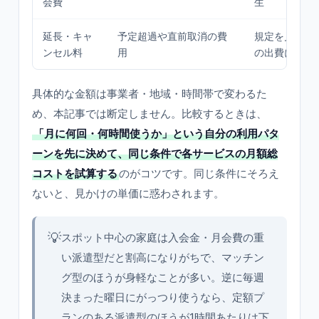
会費
生
延長・キャ
予定超過や直前取消の費
規定を見落と
ンセル料
用
の出費に
具体的な金額は事業者・地域・時間帯で変わるた
め、本記事では断定しません。比較するときは、
「月に何回・何時間使うか」という自分の利用パタ
ーンを先に決めて、同じ条件で各サービスの月額総
コストを試算する
のがコツです。同じ条件にそろえ
ないと、見かけの単価に惑わされます。
💡
スポット中心の家庭は入会金・月会費の重
い派遣型だと割高になりがちで、マッチン
グ型のほうが身軽なことが多い。逆に毎週
決まった曜日にがっつり使うなら、定額プ
ランのある派遣型のほうが1時間あたりは下