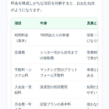
料金を構成しがちな項目を分解すると、おおむね次
のようになります。
項目
中身
見落としやす
時間料金
1時間あたりの単価
深夜・早朝・
（基本）
になりやすい
交通費
シッター宅から自宅まで
実費精算か距
の移動費
で差が出る
手数料・シ
マッチング型のプラット
単価とは別建
ステム料
フォーム手数料
ある
入会金・登
派遣型の初回費用
短期だけなら
録料
やすい
月会費・年
定額プランの基本料
使わない月も