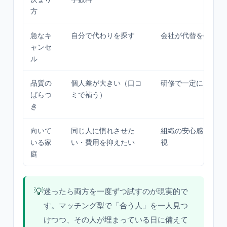
方
急なキ
自分で代わりを探す
会社が代替を手配す
ャンセ
ル
品質の
個人差が大きい（口コ
研修で一定にそろえ
ばらつ
ミで補う）
き
向いて
同じ人に慣れさせた
組織の安心感と緊急
いる家
い・費用を抑えたい
視
庭
💡
迷ったら両方を一度ずつ試すのが現実的で
す。マッチング型で「合う人」を一人見つ
けつつ、その人が埋まっている日に備えて