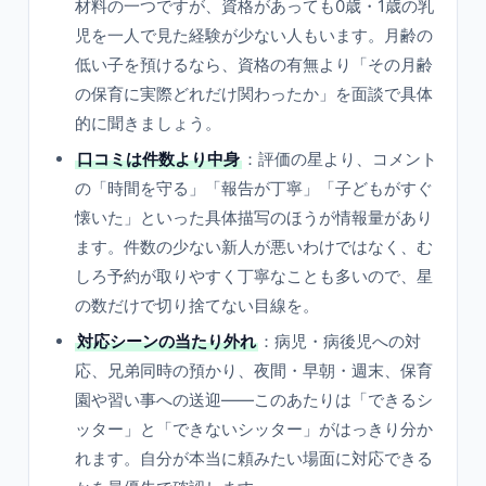
材料の一つですが、資格があっても0歳・1歳の乳
児を一人で見た経験が少ない人もいます。月齢の
低い子を預けるなら、資格の有無より「その月齢
の保育に実際どれだけ関わったか」を面談で具体
的に聞きましょう。
口コミは件数より中身
：評価の星より、コメント
の「時間を守る」「報告が丁寧」「子どもがすぐ
懐いた」といった具体描写のほうが情報量があり
ます。件数の少ない新人が悪いわけではなく、む
しろ予約が取りやすく丁寧なことも多いので、星
の数だけで切り捨てない目線を。
対応シーンの当たり外れ
：病児・病後児への対
応、兄弟同時の預かり、夜間・早朝・週末、保育
園や習い事への送迎——このあたりは「できるシ
ッター」と「できないシッター」がはっきり分か
れます。自分が本当に頼みたい場面に対応できる