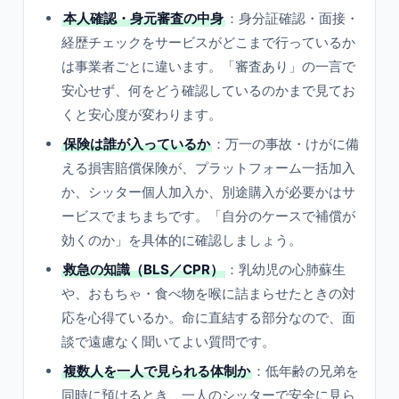
本人確認・身元審査の中身
：身分証確認・面接・
経歴チェックをサービスがどこまで行っているか
は事業者ごとに違います。「審査あり」の一言で
安心せず、何をどう確認しているのかまで見てお
くと安心度が変わります。
保険は誰が入っているか
：万一の事故・けがに備
える損害賠償保険が、プラットフォーム一括加入
か、シッター個人加入か、別途購入が必要かはサ
ービスでまちまちです。「自分のケースで補償が
効くのか」を具体的に確認しましょう。
救急の知識（BLS／CPR）
：乳幼児の心肺蘇生
や、おもちゃ・食べ物を喉に詰まらせたときの対
応を心得ているか。命に直結する部分なので、面
談で遠慮なく聞いてよい質問です。
複数人を一人で見られる体制か
：低年齢の兄弟を
同時に預けるとき、一人のシッターで安全に見ら